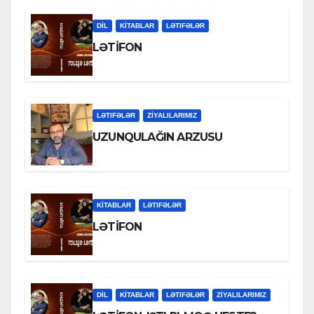
DİL
KİTABLAR
LƏTIFƏLƏR
LƏTİFON
LƏTIFƏLƏR
ZİYALILARIMIZ
UZUNQULAĞIN ARZUSU
KİTABLAR
LƏTIFƏLƏR
LƏTİFON
DİL
KİTABLAR
LƏTIFƏLƏR
ZİYALILARIMIZ