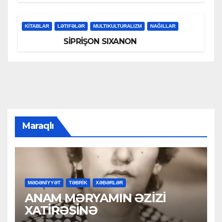
KİTABLAR
LƏTIFƏLƏR
MULTIKULTURALIZM
NAĞILLAR
SİPRİŞON SIXANON
Maraqlı
MƏDƏNİYYƏT
TƏBRİK
XƏBƏRLƏR
ANAM MƏRYAMIN ƏZİZİ
XATİRƏSİNƏ