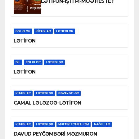
LƏTİFON-IŞTI PI-MOƏ HESTE?
FOLKLOR
KİTABLAR
LƏTIFƏLƏR
LƏTİFON
DİL
FOLKLOR
LƏTIFƏLƏR
LƏTİFON
KİTABLAR
LƏTIFƏLƏR
RƏVAYƏTLƏR
CAMAL LƏLƏZOƏ-LƏTİFON
KİTABLAR
LƏTIFƏLƏR
MULTIKULTURALIZM
NAĞILLAR
DAVUD PEYĞƏMBƏRİ MƏZMURON