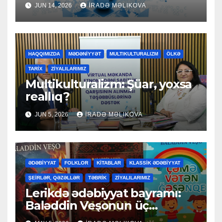
JUN 14, 2026
İRADƏ MƏLIKOVA
HAQQIMIZDA
MƏDƏNİYYƏT
MULTIKULTURALIZM
ÖLKƏ
TARİX
ZİYALILARIMIZ
Multikulturalizm: Şüar, yoxsa
reallıq?
JUN 5, 2026
İRADƏ MƏLIKOVA
ƏDƏBİYYAT
FOLKLOR
KİTABLAR
KLASSİK ƏDƏBİYYAT
ŞEİRLƏR, QƏZƏLLƏR
TƏBRİK
ZİYALILARIMIZ
Lerikdə ədəbiyyat bayramı:
Baləddin Veşonun üç
kitabının təqdimatı keçirildi