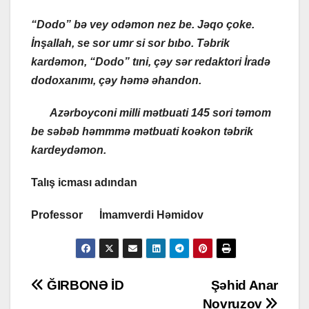
“Dodo” bə vey odəmon nez be. Jəqo çoke.
İnşallah, se sor umr si sor bıbo. Təbrik
kardəmon, “Dodo” tıni, çəy sər redaktori İradə
dodoxanımı, çəy həmə əhandon.
Azərboyconi milli mətbuati 145 sori təmom
be səbəb həmmmə mətbuati koəkon təbrik
kardeydəmon.
Talış icması adından
Professor İmamverdi Həmidov
Post
ĞIRBONƏ İD
Şəhid Anar
Novruzov