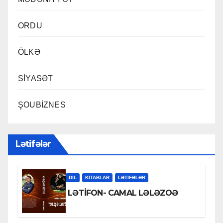
ORDU
ÖLKƏ
SİYASƏT
ŞOUBİZNES
Lətifələr
DİL
KİTABLAR
LƏTIFƏLƏR
LƏTİFON- CAMAL LƏLƏZOƏ