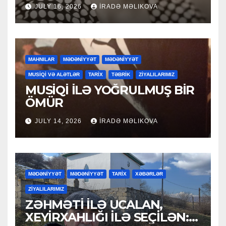
JULY 16, 2026
İRADƏ MƏLIKOVA
MAHNILAR
MƏDƏNİYYƏT
MƏDƏNİYYƏT
MUSİQİ VƏ ALƏTLƏR
TARİX
TƏBRİK
ZİYALILARIMIZ
MUSİQİ İLƏ YOĞRULMUŞ BİR
ÖMÜR
JULY 14, 2026
İRADƏ MƏLIKOVA
MƏDƏNİYYƏT
MƏDƏNİYYƏT
TARİX
XƏBƏRLƏR
ZİYALILARIMIZ
ZƏHMƏTİ İLƏ UCALAN,
XEYİRXAHLIĞI İLƏ SEÇİLƏN: