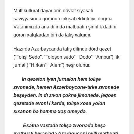
Multikultural dəyərlərin dövlət siyasəti
səviyyəsində qorunub inkişaf etdirildiyi doğma
Vətənimizdə ana dilində mətbuatın şirinlik dadını
görən xalqlardan biri də talış xalqıdır.
Hazırda Azərbaycanda talış dilində dörd qəzet
(“Tolışi Sədo”, “Toloşon sədo”, “Dodo”, “Ambur”), iki
jurnal ( “Hirkan”, “Aləm”) nəşr olunur.
In qəzeton iyən jurnalon həm tolışə
zıvonədə, həmən Azzərboyconə-tırkə zıvonədə
beşeydən. In dı zıvon çoknə jimonədə, jəqoən
qəzetədə əvoni i kardə, tolışə xosə yolon
sıxanon bə həmmə xoş omeydə.
Esətnə vaxtədə tolışə zıvonədə beşə
mətbuati berəsiədə Azərboyconi milli mətbuati