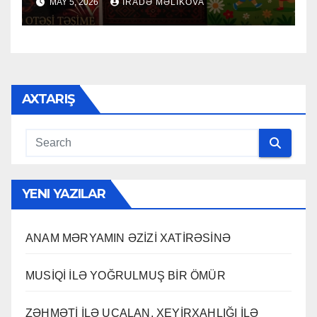
MAY 5, 2026
İRADƏ MƏLIKOVA
AXTARIŞ
YENI YAZILAR
ANAM MƏRYAMIN ƏZİZİ XATİRƏSİNƏ
MUSİQİ İLƏ YOĞRULMUŞ BİR ÖMÜR
ZƏHMƏTİ İLƏ UCALAN, XEYİRXAHLIĞI İLƏ