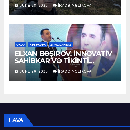
HACI RAMAZAN QULİYEV
JUNE 28, 2026
İRADƏ MƏLIKOVA
ORDU
XƏBƏRLƏR
ZİYALILARIMIZ
ELXAN BƏŞIROV: İNNOVATİV
SAHİBKAR VƏ TİKİNTİ
SEKTORUNUN LİDERİ
JUNE 26, 2026
İRADƏ MƏLIKOVA
HAVA