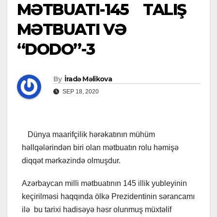
MƏTBUATI-145 TALIŞ
MƏTBUATI VƏ
“DODO”-3
By
İradə Məlikova
SEP 18, 2020
Dünya maarifçilik hərəkatının mühüm
həllqələrindən biri olan mətbuatın rolu həmişə
diqqət mərkəzində olmuşdur.
Azərbaycan milli mətbuatının 145 illik yubleyinin
keçirilməsi haqqında ölkə Prezidentinin sərancamı
ilə bu tarixi hadisəyə həsr olunmuş müxtəlif