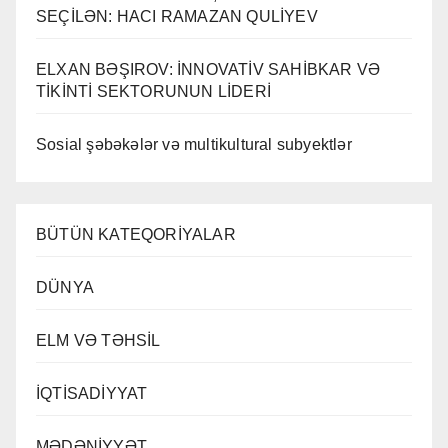
SEÇİLƏN: HACI RAMAZAN QULİYEV
ELXAN BƏŞIROV: İNNOVATİV SAHİBKAR VƏ
TİKİNTİ SEKTORUNUN LİDERİ
Sosial şəbəkələr və multikultural subyektlər
BÜTÜN KATEQORİYALAR
DÜNYA
ELM VƏ TƏHSİL
İQTİSADİYYAT
MƏDƏNİYYƏT