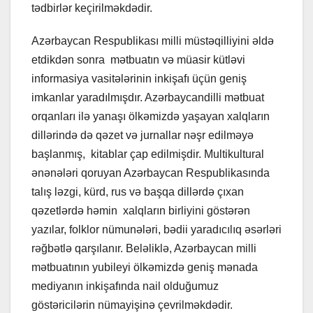
tədbirlər keçirilməkdədir.
Azərbaycan Respublikası milli müstəqilliyini əldə
etdikdən sonra mətbuatın və müasir kütləvi
informasiya vasitələrinin inkişafı üçün geniş
imkanlar yaradılmışdır. Azərbaycandilli mətbuat
orqanları ilə yanaşı ölkəmizdə yaşayan xalqların
dillərində də qəzet və jurnallar nəşr edilməyə
başlanmış, kitablar çap edilmişdir. Multikultural
ənənələri qoruyan Azərbaycan Respublikasında
talış ləzgi, kürd, rus və başqa dillərdə çıxan
qəzetlərdə həmin xalqların birliyini göstərən
yazılar, folklor nümunələri, bədii yaradıcılıq əsərləri
rəğbətlə qarşılanır. Beləliklə, Azərbaycan milli
mətbuatının yubileyi ölkəmizdə geniş mənada
mediyanın inkişafında nail olduğumuz
göstəricilərin nümayişinə çevrilməkdədir.