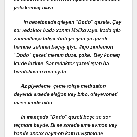
yolə koməq bıəşe.
In qəzetonədə qıləyən “Dodo” qəzete. Çəy
sər redaktor İradə xanım Məlikovaye. İradə qılə
zəhmətkəşə tolışə dodoye iyən çə qəzeti
həmmə zəhmət bəçəy qiye. Jıqo zındəmon
“Dodo” qəzeti məram duze, çoke. Bəy koməq
karde lozime. Sər redaktor qəzeti ıştən bə
handəkəson rosneydə.
Az piyedəme çəmə tolışə mətbuaton
deyəndı araədə əlağon vey bıbo, ofəyəvonəti
məse-vinde bıbo.
In manqədə “Dodo” qəzeti beşe se sor
təçmom beydə. Bı se sorədə əmə əvmon vey
hande əncəx bəymon kam nıvıştımone.