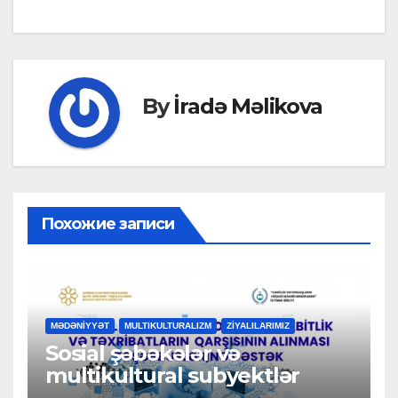
navigation
By
İradə Məlikova
Похожие записи
MƏDƏNİYYƏT
MULTIKULTURALIZM
ZİYALILARIMIZ
Sosial şəbəkələr və
multikultural subyektlər