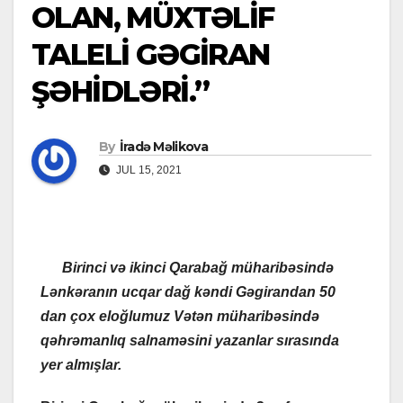
OLAN, MÜXTƏLİF
TALELİ GƏGİRAN
ŞƏHİDLƏRİ.”
By
İradə Məlikova
JUL 15, 2021
Birinci və i
kinci Qarabağ müharibəsində
Lənkəranın ucqar dağ kəndi Gəgirandan 50
dan çox eloğlumuz Vətən müharibəsində
qəhrəmanlıq salnaməsini yazanlar sırasında
yer almışlar.