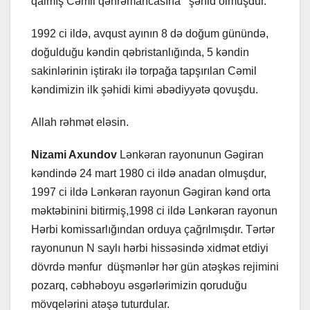
qalmış Cəmil qəhrəmancasına şəhid olmuşdur.
1992 ci ildə, avqust ayının 8 də doğum günündə,
doğulduğu kəndin qəbristanlığında, 5 kəndin
sakinlərinin iştirakı ilə torpağa tapşırılan Cəmil
kəndimizin ilk şəhidi kimi əbədiyyətə qovuşdu.
Allah rəhmət eləsin.
Nizami Axundov
Lənkəran rayonunun Gəgiran
kəndində 24 mart 1980 ci ildə anadan olmuşdur,
1997 ci ildə Lənkəran rayonun Gəgiran kənd orta
məktəbinini bitirmiş,1998 ci ildə Lənkəran rayonun
Hərbi komissarlığından orduya çağrılmışdır. Tərtər
rayonunun N saylı hərbi hissəsində xidmət etdiyi
dövrdə mənfur düşmənlər hər gün atəşkəs rejimini
pozarq, cəbhəboyu əsgərlərimizin qoruduğu
mövqelərini atəşə tuturdular.