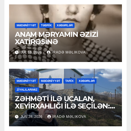
MƏDƏNİYYƏT
TƏBRİK
XƏBƏRLƏR
ANAM MƏRYAMIN ƏZİZİ
XATİRƏSİNƏ
JUL 16, 2026
İRADƏ MƏLIKOVA
MƏDƏNİYYƏT
MƏDƏNİYYƏT
TARİX
XƏBƏRLƏR
ZİYALILARIMIZ
ZƏHMƏTİ İLƏ UCALAN,
XEYİRXAHLIĞI İLƏ SEÇİLƏN:
HACI RAMAZAN QULİYEV
JUN 28, 2026
İRADƏ MƏLIKOVA