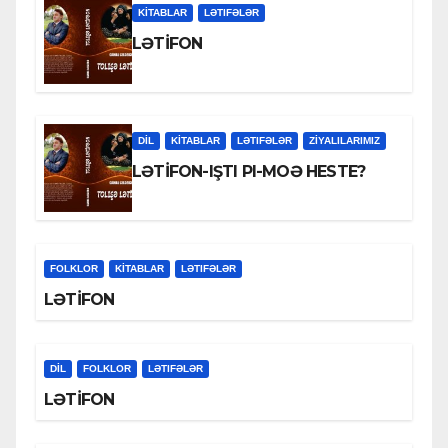
KİTABLAR
LƏTIFƏLƏR
LƏTİFON
DİL
KİTABLAR
LƏTIFƏLƏR
ZİYALILARIMIZ
LƏTİFON-IŞTI PI-MOƏ HESTE?
FOLKLOR
KİTABLAR
LƏTIFƏLƏR
LƏTİFON
DİL
FOLKLOR
LƏTIFƏLƏR
LƏTİFON