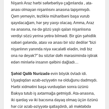
Nişanlı Araz hərbi səfərbərliyə çağırılanda , ata-
anası olmayan nişanlısını anasına tapşırmışdı.
Qəm yeməyin, tezliklə müharibəni başa vurub
qayıdacağam, hər şey yaxşı olacaq. Amma, Araz
nə anasına, nə də gözü yaşlı qalan nişanlısına
verdiyi sözü yerinə yetirə bilmədi. Bir gün şəhidlik
xəbəri gələndə, atası və anası bir söz dedilər “bizi
nişanlının yanında niyə xəcalətli elədin, indi biz
ona nə deyək?” bu sözlər dəfn mərasimində iştirak
edən minlərlə insanın qəlbini dağladı…
Şəhid Qalib
Nurizadə
evin böyük övladı idi.
Uşaqlıqdan əzab-əziyyətin nə olduğunu dadmışdı.
Hərbi xidmətini başa vurduqdan sonra üzünü
Bakıya tutub iş axtarmağa getmişdi. Ata-anasına,
iki qardaş və iki bacısına dayaq olmaq üçün özünü
hər cür əzab-əziyyətə qatlaşdırdı, ali məktəbdə