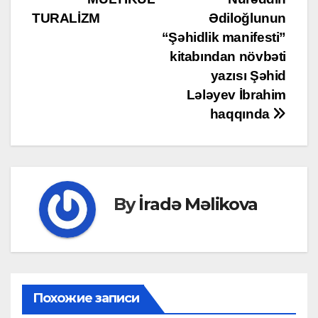
navigation
TURALİZM
Ədiloğlunun
“Şəhidlik manifesti”
kitabından növbəti
yazısı Şəhid
Lələyev İbrahim
haqqında
By
İradə Məlikova
Похожие записи