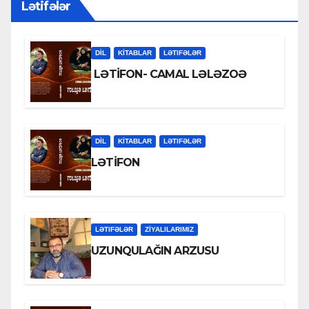
Lətifələr
DİL
KİTABLAR
LƏTIFƏLƏR
LƏTİFON- CAMAL LƏLƏZOƏ
DİL
KİTABLAR
LƏTIFƏLƏR
LƏTİFON
LƏTIFƏLƏR
ZİYALILARIMIZ
UZUNQULAĞIN ARZUSU