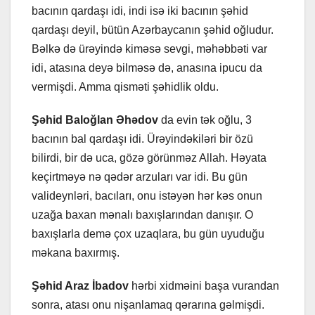
bacının qardaşı idi, indi isə iki bacının şəhid
qardaşı deyil, bütün Azərbaycanın şəhid oğludur.
Bəlkə də ürəyində kiməsə sevgi, məhəbbəti var
idi, atasına deyə bilməsə də, anasına ipucu da
vermişdi. Amma qisməti şəhidlik oldu.
Şəhid Baloğlan Əhədov
da evin tək oğlu, 3
bacının bal qardaşı idi. Ürəyindəkiləri bir özü
bilirdi, bir də uca, gözə görünməz Allah. Həyata
keçirtməyə nə qədər arzuları var idi. Bu gün
valideynləri, bacıları, onu istəyən hər kəs onun
uzağa baxan mənalı baxışlarından danışır. O
baxışlarla demə çox uzaqlara, bu gün uyuduğu
məkana baxırmış.
Şəhid Araz
İbadov
hərbi xidməini başa vurandan
sonra, atası onu nişanlamaq qərarına gəlmişdi.