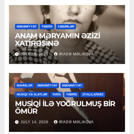
MƏDƏNİYYƏT
TƏBRİK
XƏBƏRLƏR
ANAM MƏRYAMIN ƏZİZİ
XATİRƏSİNƏ
JULY 16, 2026
İRADƏ MƏLIKOVA
MAHNILAR
MƏDƏNİYYƏT
MƏDƏNİYYƏT
MUSİQİ VƏ ALƏTLƏR
TARİX
TƏBRİK
ZİYALILARIMIZ
MUSİQİ İLƏ YOĞRULMUŞ BİR
ÖMÜR
JULY 14, 2026
İRADƏ MƏLIKOVA