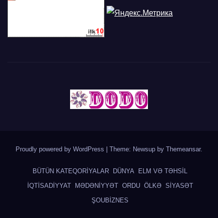
Proudly powered by WordPress
|
Theme: Newsup by
Themeansar
.
BÜTÜN KATEQORİYALAR
DÜNYA
ELM VƏ TƏHSİL
İQTİSADİYYAT
MƏDƏNİYYƏT
ORDU
ÖLKƏ
SİYASƏT
ŞOUBİZNES