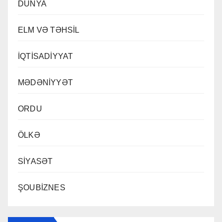
DÜNYA
ELM VƏ TƏHSİL
İQTİSADİYYAT
MƏDƏNİYYƏT
ORDU
ÖLKƏ
SİYASƏT
ŞOUBİZNES