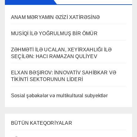
ANAM MƏRYAMIN ƏZİZİ XATİRƏSİNƏ
MUSİQİ İLƏ YOĞRULMUŞ BİR ÖMÜR
ZƏHMƏTİ İLƏ UCALAN, XEYİRXAHLIĞI İLƏ
SEÇİLƏN: HACI RAMAZAN QULİYEV
ELXAN BƏŞIROV: İNNOVATİV SAHİBKAR VƏ
TİKİNTİ SEKTORUNUN LİDERİ
Sosial şəbəkələr və multikultural subyektlər
BÜTÜN KATEQORİYALAR