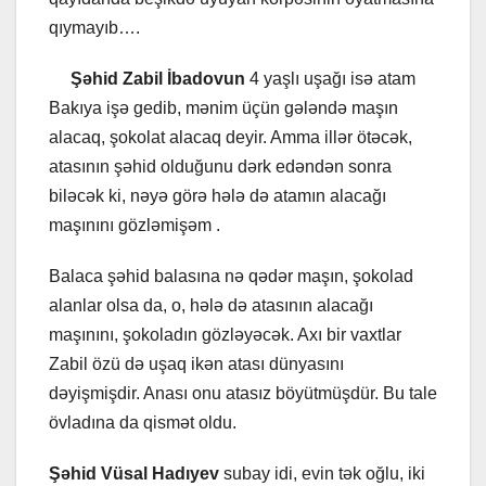
qıymayıb….
Şəhid Zabil İbadovun
4 yaşlı uşağı isə atam
Bakıya işə gedib, mənim üçün gələndə maşın
alacaq, şokolat alacaq deyir. Amma illər ötəcək,
atasının şəhid olduğunu dərk edəndən sonra
biləcək ki, nəyə görə hələ də atamın alacağı
maşınını gözləmişəm .
Balaca şəhid balasına nə qədər maşın, şokolad
alanlar olsa da, o, hələ də atasının alacağı
maşınını, şokoladın gözləyəcək. Axı bir vaxtlar
Zabil özü də uşaq ikən atası dünyasını
dəyişmişdir. Anası onu atasız böyütmüşdür. Bu tale
övladına da qismət oldu.
Şəhid Vüsal
Hadıyev
subay idi, evin tək oğlu, iki