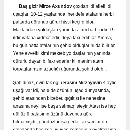
Baş gizir Mirzə Axundov
çoxdan idi ailəli idi,
uşaqları 10-12 yaşlarında, hər dəfə atalarını hərbi
paltarda görəndə qürur hissi keçirdiblər.
Məktəbdəki yoldaşları yanında atam hərbiçidir, 19
ildir vətənə xidmət edir, deyə fəxr ediblər. Amma,
bu gün hətta atalarının şəhid olduqlarını da bilirlər.
Yenə əvvəlki kimi məktəb yoldaşlarının yanında
qürurlu dayanıb, fəxr edərlər ki, mənim atam
torpaqlarımzın azadlığı uğurunda şəhid olub. .
Şəhidimiz, evin tək oğlu
Rasim Mirzəyevin
4 aylıq
uşağı var idi, hələ də özünün uşaq dünyasında,
şəhid atasından bixəbər, qığıltısı ilə nənəsinə,
anasına nəyi isə başa salmaq istəyir. Atası isə heç
gül üzlü balasının üzünü doyunca görə
bilməmişdir, gündüzlər işə gedər, axşamlar da
qayıdanda beşikdə uyuyan körpəsinin oyatmasına