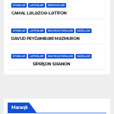
KİTABLAR
LƏTIFƏLƏR
RƏVAYƏTLƏR
CAMAL LƏLƏZOƏ-LƏTİFON
KİTABLAR
LƏTIFƏLƏR
MULTIKULTURALIZM
NAĞILLAR
DAVUD PEYĞƏMBƏRİ MƏZMURON
KİTABLAR
LƏTIFƏLƏR
MULTIKULTURALIZM
NAĞILLAR
SİPRİŞON SIXANON
Maraqlı