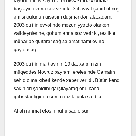
rayonunun N saylı hərbi hissəsində xidmətə
başlayır, özünə söz verir ki, 3 il əvvəl şəhid olmuş
əmisi oğlunun qisasını düşməndən alacağam.
2003 cü ilin əvvəlində məzuniyyətdə olarkən
valideynlərinə, qohumlarına söz verir ki, tezliklə
müharibə qurtarar sağ salamat hamı evinə
qayıdacaq.
2003 cü ilin mart ayının 19 da, xalqımızın
müqəddəs Novruz bayramı ərəfəsində Camalın
şəhid olma xıbəri kəndə xəbər verildi. Bütün kənd
sakinləri şəhidini qarşılayaraq onu kənd
qəbristanlığında son mənzilə yola saldılar.
Allah rəhmət eləsin, ruhu şad olsun.