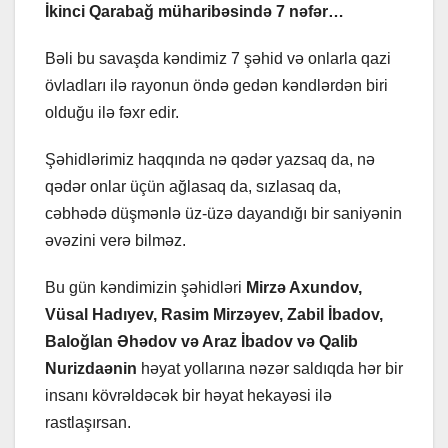
İkinci
Qarabağ müharibəsində 7 nəfər…
Bəli bu savaşda kəndimiz 7 şəhid və onlarla qazi
övladları ilə rayonun öndə gedən kəndlərdən biri
olduğu ilə fəxr edir.
Şəhidlərimiz haqqında nə qədər yazsaq da, nə
qədər onlar üçün ağlasaq da, sızlasaq da,
cəbhədə düşmənlə üz-üzə dayandığı bir saniyənin
əvəzini verə bilməz.
Bu gün kəndimizin şəhidləri
Mirzə Axundov,
Vüsal Hadıyev, Rasim Mirzəyev, Zabil İbadov,
Baloğlan Əhədov və Araz İbadov və Qalib
Nurizdaənin
həyat yollarına nəzər saldıqda hər bir
insanı kövrəldəcək bir həyat hekayəsi ilə
rastlaşırsan.