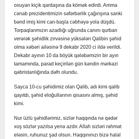
oxuyan kiçik qardaşına da kömək edirdi. Amma
cənab prezidentimizin səfərbərlik çağırışına sanki
bənd imiş kimi can-başla cəbhəyə yola düşdü.
Torpaqlarımızın azadlığı uğrunda canını qurban
verərək şəhidlik zirvəsinə yüksələn Qalibin şəhid
olma xəbəri ailəsinə 9 dekabr 2020 ci ildə verildi.
Dekabr ayının 10 da böyük qələbəmizin bir ayın
tamamında, parad keçirilən gün kəndin mərkəzi
qəbristanlığında dəfn olundu.
Sayca 10-cu şəhidimiz olan Qalib, adı kimi qalib
qayıtdı, şəhid eloğullarının qisasını almış, şəhid
kimi.
Nur üzlü şəhidlərimiz, sizlər haqqında nə qədər
xoş sözlər yazılsa yenə azdır. Allah sizləri rəhmət
eləsin, ruhunuz şad olsun. Haqqınınızı bizə halal