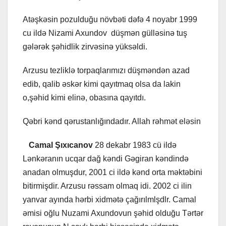
Atəşkəsin pozulduğu növbəti dəfə 4 noyabr 1999
cu ildə Nizami Axundov düşmən gülləsinə tuş
gələrək şəhidlik zirvəsinə yüksəldi.
Arzusu tezliklə torpaqlarımızı düşməndən azad
edib, qalib əskər kimi qayıtmaq olsa da lakin
o,şəhid kimi elinə, obasına qayıtdı.
Qəbri kənd qərustanlığındadır. Allah rəhmət eləsin
Camal Şıxıcanov
28 dekabr 1983 cü ildə
Lənkəranın ucqar dağ kəndi Gəgiran kəndində
anadan olmuşdur, 2001 ci ildə kənd orta məktəbini
bitirmişdir. Arzusu rəssam olmaq idi. 2002 ci ilin
yanvar ayında hərbi xidmətə çağırılmlşdlr. Camal
əmisi oğlu Nuzami Axundovun şəhid olduğu Tərtər