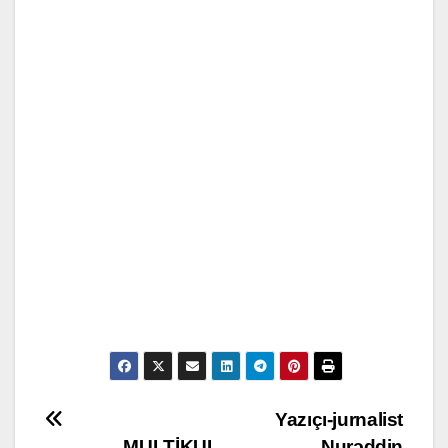
Post
Yazıçı-jurnalist
MULTİKUL
Nurəddin