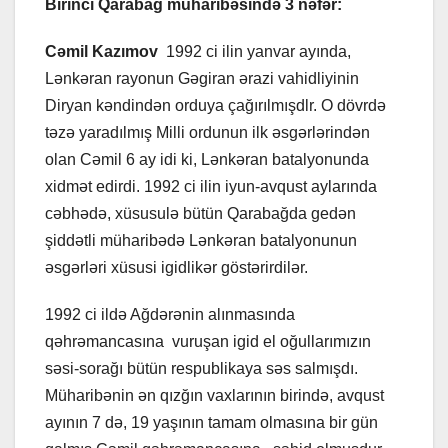
Birinci Qarabağ müharibəsində 3 nəfər:
Cəmil Kazımov
1992 ci ilin yanvar ayında,
Lənkəran rayonun Gəgiran ərazi vahidliyinin
Diryan kəndindən orduya çağırılmışdlr. O dövrdə
təzə yaradılmış Milli ordunun ilk əsgərlərindən
olan Cəmil 6 ay idi ki, Lənkəran batalyonunda
xidmət edirdi. 1992 ci ilin iyun-avqust aylarında
cəbhədə, xüsusulə bütün Qarabağda gedən
şiddətli müharibədə Lənkəran batalyonunun
əsgərləri xüsusi igidlikər göstərirdilər.
1992 ci ildə Ağdərənin alınmasında
qəhrəmancasına vuruşan igid el oğullarımızın
səsi-sorağı bütün respublikaya səs salmışdı.
Müharibənin ən qızğın vaxlarının birində, avqust
ayının 7 də, 19 yaşının tamam olmasına bir gün