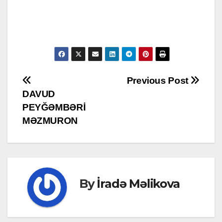
Post
Previous Post
DAVUD
navigation
PEYĞƏMBƏRİ
MƏZMURON
By
İradə Məlikova