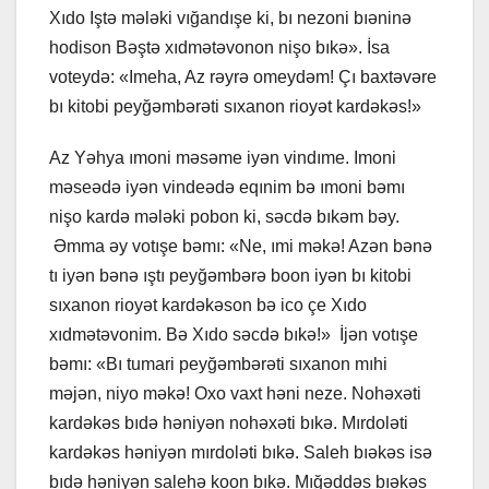
Xıdo Iştə mələki vığandışe ki, bı nezoni bıəninə
hodison Bəştə xıdmətəvonon nişo bıkə». İsa
voteydə: «Imeha, Az rəyrə omeydəm! Çı baxtəvəre
bı kitobi peyğəmbərəti sıxanon rioyət kardəkəs!»
Az Yəhya ımoni məsəme iyən vindıme. Imoni
məseədə iyən vindeədə eqınim bə ımoni bəmı
nişo kardə mələki pobon ki, səcdə bıkəm bəy.
Əmma əy votışe bəmı: «Ne, ımi məkə! Azən bənə
tı iyən bənə ıştı peyğəmbərə boon iyən bı kitobi
sıxanon rioyət kardəkəson bə ico çe Xıdo
xıdmətəvonim. Bə Xıdo səcdə bıkə!» İjən votışe
bəmı: «Bı tumari peyğəmbərəti sıxanon mıhi
məjən, niyo məkə! Oxo vaxt həni neze. Nohəxəti
kardəkəs bıdə həniyən nohəxəti bıkə. Mırdoləti
kardəkəs həniyən mırdoləti bıkə. Saleh bıəkəs isə
bıdə həniyən salehə koon bıkə. Mığəddəs bıəkəs