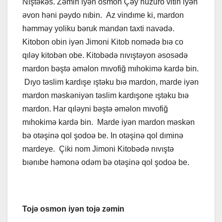
Nıştəkəs. Zəmin iyən osmon Çəy huzuro vitin iyən
əvon həni pəydo nıbin. Az vindıme ki, mardon
həmməy yoliku bəruk mandən taxti navədə.
Kitobon obin iyən Jimoni Kitob nomədə bıə co
qıləy kitobən obe. Kitobədə nıvıştəyon əsosədə
mardon bəştə əməlon mıvofiğ mıhokimə kardə bin.
Dıyo təslim kardışe ıştəku bıə mardon, marde iyən
mardon məskəniyən təslim kardışone ıştəku bıə
mardon. Har qıləyni bəştə əməlon mıvofiğ
mıhokimə kardə bin. Marde iyən mardon məskən
bə otəşinə qol şodoə be. In otəşinə qol dıminə
mardeye. Çiki nom Jimoni Kitobədə nıvıştə
bıənıbe həmonə odəm bə otəşinə qol şodoə be.
Tojə osmon iyən tojə zəmin