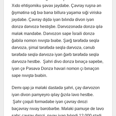
Xıdo ehtişomiku şəvəx jəydəbe. Çəvrəy ruşnə ən
ğıymətinə sığ bıə bənə billurə yaşəmə sıği viriskə
jəydəbe. Çəvrəy dıjdə iyən bılındə divon iyən
donzə dərvozə hestışbe. Dərvozonədə donzə qılə
mələk mandəbe. Dərvozon səpe İsraili donzə
ğəbilə nomon nıvıştə bıəbe. Şərğ tərəfədə seqlə
dərvozə, şimal tərəfədə seqlə dərvozə, cənub
tərəfədə seqlə dərvozə iyən ğərb tərəfədə seqlə
dərvozə hestbe. Şəhri divo donzə bınəçə səpebe,
iyən çe Pəsəvə Donzə həvari nomon çı bınəçon
səpe nıvıştə bıəbin.
Demı qəp jə mələki dastədə şəhri, çəy dərvozon
iyən divon pamyeyro qıləy ğızılə ləvo hestbe.
Şəhr çoquli formədəbe iyən çəvrəy dırozi
bəçəvrəy nıvəy bərobərbe. Mələki pamuşe de ləvo
şəhr: çəvrəy dırozi, nıvəy iyən bılındi 12 000 stadi