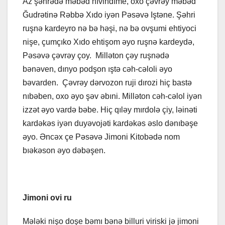
Az şəhrədə məbəd nıvindıme, oxo çəvrəy məbəd
Ğudrətinə Rəbbə Xıdo iyən Pəsəvə Iştəne. Şəhri
ruşnə kardeyro nə bə həşi, nə bə ovşumi ehtiyoci
nişe, çumçıko Xıdo ehtişom əyo ruşnə kardeydə,
Pəsəvə çəvrəy çoy. Milləton çəy ruşnədə
bənəven, dınyo podşon ıştə cəh-cəloli əyo
bəvarden. Çəvrəy dərvozon ruji dırozi hiç bastə
nıbəben, oxo əyo şəv əbıni. Milləton cəh-cəlol iyən
izzət əyo vardə bəbe. Hiç qıləy mırdolə çiy, ləinəti
kardəkəs iyən duyəvojəti kardəkəs əslo dənıbəşe
əyo. Əncəx çe Pəsəvə Jimoni Kitobədə nom
bıəkəson əyo dəbəşen.
Jimoni ovi ru
Mələki nişo doşe bəmı bənə billuri viriski jə jimoni