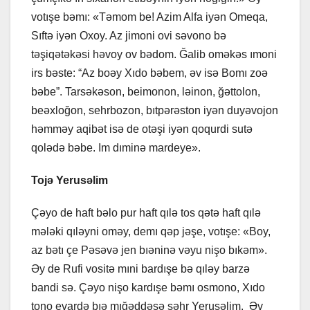
votışe bəmı: «Təmom be! Azim Alfa iyən Omeqa,
Sıftə iyən Oxoy. Az jimoni ovi səvono bə
təşiqətəkəsi həvoy ov bədom. Ğalib oməkəs ımoni
irs bəste: “Az boəy Xıdo bəbem, əv isə Bomı zoə
bəbe”. Tarsəkəson, beimonon, ləinon, ğəttolon,
beəxloğon, sehrbozon, bıtpərəston iyən duyəvojon
həmməy aqibət isə de otəşi iyən qoqurdi sutə
qolədə bəbe. Im dıminə mardeye».
Tojə Yerusəlim
Çəyo de haft bəlo pur haft qılə tos qətə haft qılə
mələki qıləyni oməy, demı qəp jəşe, votışe: «Boy,
az bətı çe Pəsəvə jen bıəninə vəyu nişo bıkəm».
Əy de Rufi vositə mıni bardışe bə qıləy barzə
bandi sə. Çəyo nişo kardışe bəmı osmono, Xıdo
tono evardə bıə mığəddəsə şəhr Yerusəlim. Əv