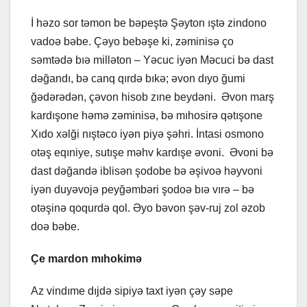
İ həzo sor təmon be bəpeştə Şəyton ıştə zindono
vadoə bəbe. Çəyo bebəşe ki, zəminisə ço
səmtədə bıə milləton – Yəcuc iyən Məcuci bə dast
dəğandı, bə canq qırdə bıkə; əvon dıyo ğumi
ğədərədən, çəvon hisob zıne beydəni. Əvon marş
kardışone həmə zəminisə, bə mıhosirə qətışone
Xıdo xəlği nıştəco iyən piyə şəhri. İntasi osmono
otəş eqıniye, sutışe məhv kardışe əvoni. Əvoni bə
dast dəğandə iblisən şodobe bə əşivoə həyvoni
iyən duyəvojə peyğəmbəri şodoə bıə vırə – bə
otəşinə qoqurdə qol. Əyo bəvon şəv-ruj zol əzob
doə bəbe.
Çe mardon mıhokimə
Az vindıme dıjdə sipiyə taxt iyən çəy səpe