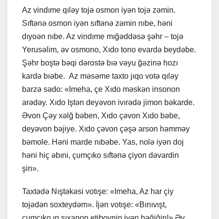
Az vindıme qıləy tojə osmon iyən tojə zəmin.
Sıftənə osmon iyən sıftənə zəmin nıbe, həni
dıyoən nıbe. Az vindıme mığəddəsə şəhr – tojə
Yerusəlim, əv osmono, Xıdo tono evardə beydəbe.
Şəhr boştə bəqi dərostə bıə vəyu ğəzinə hozı
kardə bıəbe. Az məsəme taxto jıqo votə qıləy
barzə sədo: «Imeha, çe Xıdo məskən insonon
arədəy. Xıdo Iştən deyəvon ivırədə jimon bəkarde.
Əvon Çəy xəlğ bəben, Xıdo çəvon Xıdo bəbe,
deyəvon bəjiye. Xıdo çəvon çəşə arson həmməy
bəmole. Həni marde nıbəbe. Yas, nolə iyən doj
həni hiç əbıni, çumçıko sıftənə çiyon dəvardin
şin».
Taxtədə Nıştəkəsi votışe: «Imeha, Az har çiy
tojədən soxteydəm». İjən votışe: «Bınıvışt,
çumçıko ın sıxanon etiboynin iyən həğiğin!» Əy