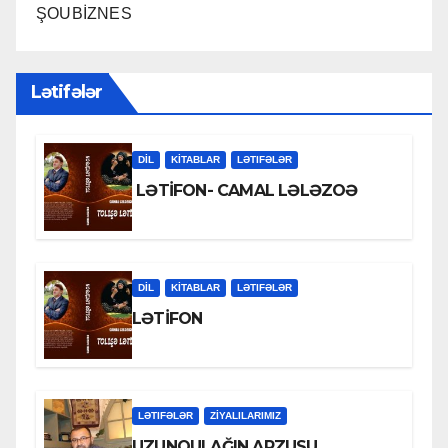
ŞOUBİZNES
Lətifələr
DİL
KİTABLAR
LƏTIFƏLƏR
LƏTİFON- CAMAL LƏLƏZOƏ
DİL
KİTABLAR
LƏTIFƏLƏR
LƏTİFON
LƏTIFƏLƏR
ZİYALILARIMIZ
UZUNQULAĞIN ARZUSU