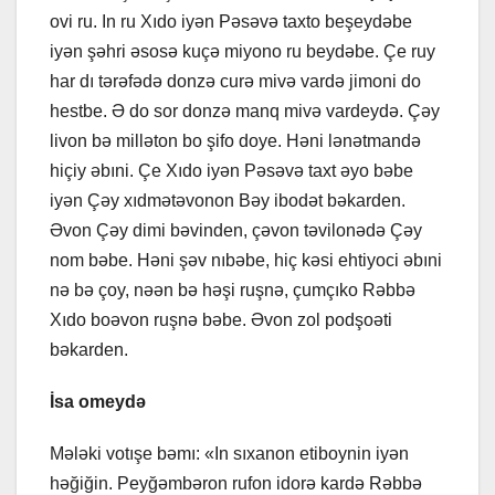
ovi ru. In ru Xıdo iyən Pəsəvə taxto beşeydəbe
iyən şəhri əsosə kuçə miyono ru beydəbe. Çe ruy
har dı tərəfədə donzə curə mivə vardə jimoni do
hestbe. Ə do sor donzə manq mivə vardeydə. Çəy
livon bə milləton bo şifo doye. Həni lənətmandə
hiçiy əbıni. Çe Xıdo iyən Pəsəvə taxt əyo bəbe
iyən Çəy xıdmətəvonon Bəy ibodət bəkarden.
Əvon Çəy dimi bəvinden, çəvon təvilonədə Çəy
nom bəbe. Həni şəv nıbəbe, hiç kəsi ehtiyoci əbıni
nə bə çoy, nəən bə həşi ruşnə, çumçıko Rəbbə
Xıdo boəvon ruşnə bəbe. Əvon zol podşoəti
bəkarden.
İsa omeydə
Mələki votışe bəmı: «In sıxanon etiboynin iyən
həğiğin. Peyğəmbəron rufon idorə kardə Rəbbə