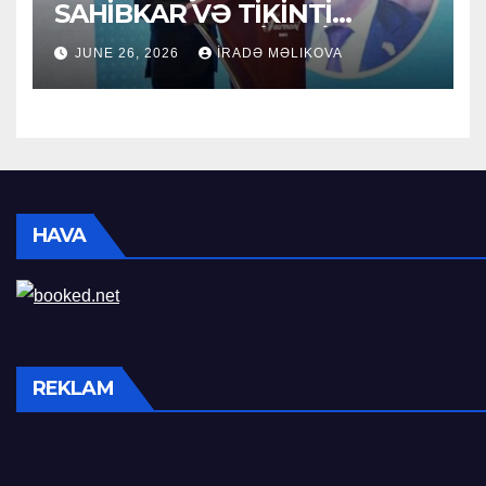
SAHİBKAR VƏ TİKİNTİ
SEKTORUNUN LİDERİ
JUNE 26, 2026
İRADƏ MƏLIKOVA
HAVA
REKLAM