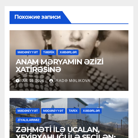
Похожие записи
MƏDƏNİYYƏT
TƏBRİK
XƏBƏRLƏR
ANAM MƏRYAMIN ƏZİZİ
XATİRƏSİNƏ
JUL 16, 2026
İRADƏ MƏLIKOVA
MƏDƏNİYYƏT
MƏDƏNİYYƏT
TARİX
XƏBƏRLƏR
ZİYALILARIMIZ
ZƏHMƏTİ İLƏ UCALAN,
XEYİRXAHLIĞI İLƏ SEÇİLƏN: