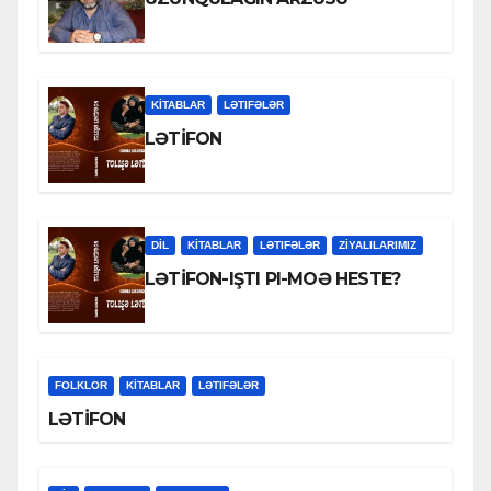
KİTABLAR
LƏTIFƏLƏR
LƏTİFON
DİL
KİTABLAR
LƏTIFƏLƏR
ZİYALILARIMIZ
LƏTİFON-IŞTI PI-MOƏ HESTE?
FOLKLOR
KİTABLAR
LƏTIFƏLƏR
LƏTİFON