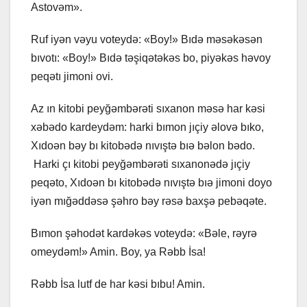
Astovəm».
Ruf iyən vəyu voteydə: «Boy!» Bıdə məsəkəsən
bıvotı: «Boy!» Bıdə təşiqətəkəs bo, piyəkəs həvoy
peqətı jimoni ovi.
Az ın kitobi peyğəmbərəti sıxanon məsə har kəsi
xəbədo kardeydəm: harki bımon jıçiy əlovə bıko,
Xıdoən bəy bı kitobədə nıvıştə bıə bəlon bədo.
Harki çı kitobi peyğəmbərəti sıxanonədə jıçiy
peqəto, Xıdoən bı kitobədə nıvıştə bıə jimoni doyo
iyən mığəddəsə şəhro bəy rəsə baxşə pebəqəte.
Bımon şəhodət kardəkəs voteydə: «Bəle, rəyrə
omeydəm!» Amin. Boy, ya Rəbb İsa!
Rəbb İsa lutf de har kəsi bıbu! Amin.