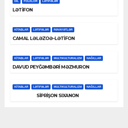
DİL
FOLKLOR
LƏTIFƏLƏR
LƏTİFON
KİTABLAR
LƏTIFƏLƏR
RƏVAYƏTLƏR
CAMAL LƏLƏZOƏ-LƏTİFON
KİTABLAR
LƏTIFƏLƏR
MULTIKULTURALIZM
NAĞILLAR
DAVUD PEYĞƏMBƏRİ MƏZMURON
KİTABLAR
LƏTIFƏLƏR
MULTIKULTURALIZM
NAĞILLAR
SİPRİŞON SIXANON