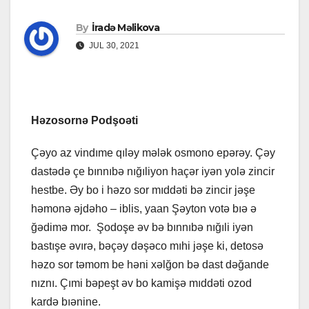
By
İradə Məlikova
JUL 30, 2021
Həzosornə Podşoəti
Çəyo az vindıme qıləy mələk osmono epərəy. Çəy
dastədə çe bınnıbə nığıliyon haçər iyən yolə zincir
hestbe. Əy bo i həzo sor mıddəti bə zincir jəşe
həmonə əjdəho – iblis, yaan Şəyton votə bıə ə
ğədimə mor. Şodoşe əv bə bınnıbə nığıli iyən
bastışe əvırə, bəçəy dəşəco mıhi jəşe ki, detosə
həzo sor təmom be həni xəlğon bə dast dəğande
nıznı. Çımi bəpeşt əv bo kamişə mıddəti ozod
kardə bıənine.