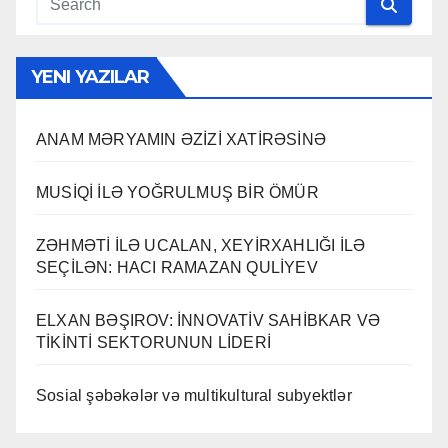
YENI YAZILAR
ANAM MƏRYAMIN ƏZİZİ XATİRƏSİNƏ
MUSİQİ İLƏ YOĞRULMUŞ BİR ÖMÜR
ZƏHMƏTİ İLƏ UCALAN, XEYİRXAHLIĞI İLƏ
SEÇİLƏN: HACI RAMAZAN QULİYEV
ELXAN BƏŞIROV: İNNOVATİV SAHİBKAR VƏ
TİKİNTİ SEKTORUNUN LİDERİ
Sosial şəbəkələr və multikultural subyektlər