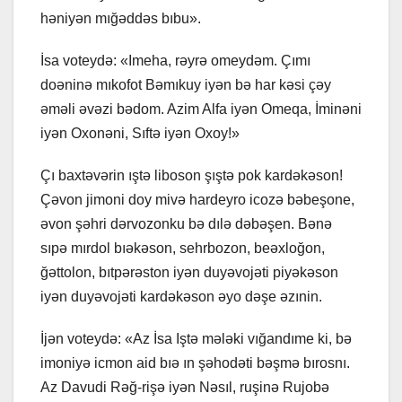
həniyən mığəddəs bıbu».
İsa voteydə: «Imeha, rəyrə omeydəm. Çımı
doəninə mıkofot Bəmıkuy iyən bə har kəsi çəy
əməli əvəzi bədom. Azim Alfa iyən Omeqa, İminəni
iyən Oxonəni, Sıftə iyən Oxoy!»
Çı baxtəvərin ıştə liboson şıştə pok kardəkəson!
Çəvon jimoni doy mivə hardeyro icozə bəbeşone,
əvon şəhri dərvozonku bə dılə dəbəşen. Bənə
sıpə mırdol bıəkəson, sehrbozon, beəxloğon,
ğəttolon, bıtpərəston iyən duyəvojəti piyəkəson
iyən duyəvojəti kardəkəson əyo dəşe əzınin.
İjən voteydə: «Az İsa Iştə mələki vığandıme ki, bə
imoniyə icmon aid bıə ın şəhodəti bəşmə bırosnı.
Az Davudi Rəğ-rişə iyən Nəsıl, ruşinə Rujobə