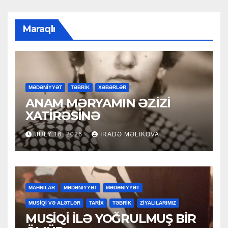
Maraqlı
MƏDƏNİYYƏT
TƏBRİK
XƏBƏRLƏR
ANAM MƏRYAMIN ƏZİZİ
XATİRƏSİNƏ
JULY 16, 2026
İRADƏ MƏLIKOVA
MAHNILAR
MƏDƏNİYYƏT
MƏDƏNİYYƏT
MUSİQİ VƏ ALƏTLƏR
TARİX
TƏBRİK
ZİYALILARIMIZ
MUSİQİ İLƏ YOĞRULMUŞ BİR