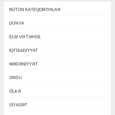
BÜTÜN KATEQORİYALAR
DÜNYA
ELM VƏ TƏHSİL
İQTİSADİYYAT
MƏDƏNİYYƏT
ORDU
ÖLKƏ
SİYASƏT