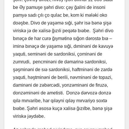
be Əy pamuşe şəhri divo: çəy ğalini de insoni
pamyə sadı çılı ço qulac be, kom ki mələki oko
doəşbe. Divo de yaşəmə sıği, şəhr isə bənə şişə
viriskə jə de xalisə ğızıli peqətə bıəbe. Şəhri divo
bınəçə de har curə ğıymətinə sığon dərostə bıə –
iminə bınəçə de yaşəmə sıği, dıminəni de kavuyə
yaquti, seminəni de sardoniksi, çominəni de
zumrudi, pencminəni de dəmarinə sardoniksi,
şəşminəni de sıə sardoniksi, haftminəni de zardə
yaquti, həştminəni de berili, nəvminəni de topazi,
daminəni de zəbərcədi, yonzəminəni de firuzə,
donzəminəni de ametisti. Donzə dərvozə donzə
qılə mırvaribe, har qıləyni qıləy mırvariyo soxtə
bıəbe. Şəhri əsosə kuçə xalisə ğızılbe, bənə şişə
viriskə jəydəbe.