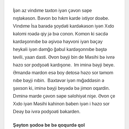
İjən az vindıme taxton iyən çəvon səpe
nıştəkəson. Bəvon bo hıkm karde ixtiyor doəbe.
Vindıme İsa barədə şoydəti kardəkəson iyən Xıdo
kəlomi roədə qiy jə bıə conon. Komon ki səcdə
kardəşonnıbe bə əşivoə həyvoni iyən bəçəy
heykəli iyən dəmğo ğəbul kardəşonnıbe bəştə
təvili, yaan dasti. Əvon bəyji bin de Məsihi bə ivırə
həzo sor podşoəti kardışone. Im iminə bəyji beye.
Əmandə mardon esə boy detosə həzo sor təmom
nıbe bəyji nıbin. Baxtəvər iyən mığəddəsin ə
şəxson ki, iminə bəyji beyədə bə jimon oqardin.
Dıminə marde çəvon səpe səlohiyət nişe. Əvon çe
Xıdo iyən Məsihi kahinon bəben iyən i həzo sor
Deəy bə ivırə podşoəti bəkarden.
Şəyton şodoə be bə qoqurdə qol