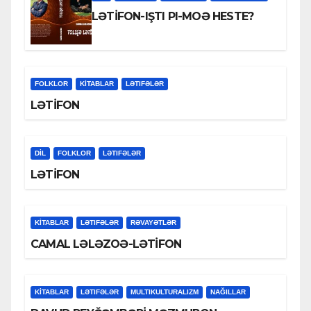
LƏTİFON-IŞTI PI-MOƏ HESTE?
FOLKLOR
KİTABLAR
LƏTIFƏLƏR
LƏTİFON
DİL
FOLKLOR
LƏTIFƏLƏR
LƏTİFON
KİTABLAR
LƏTIFƏLƏR
RƏVAYƏTLƏR
CAMAL LƏLƏZOƏ-LƏTİFON
KİTABLAR
LƏTIFƏLƏR
MULTIKULTURALIZM
NAĞILLAR