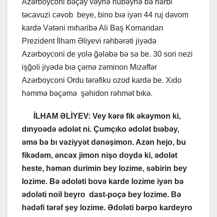
Azərboyconi bəçəy vəynə nubəynə bə hərbi
təcavuzi cəvob beye, bino bıə iyən 44 ruj dəvom
kardə Vətəni mıharibə Ali Baş Komandan
Prezident İlham Əliyevi rəhbərəti jiyədə
Azərboyconi de yolə ğələbə bə sə be. 30 sori nezi
işğoli jiyədə bıə çəmə zəminon Mızəffər
Azərboyconi Ordu tərəfiku ozod kardə be. Xıdo
həmmə bəçəmə şəhidon rəhmət bıkə.
İLHAM ƏLİYEV: Vey kərə fik əkəymon ki,
dınyoədə ədolət ni. Çumçıko ədolət bıəbəy,
əmə bə bı vəziyyət dənəşimon. Azən hejo, bu
fikədəm, əncəx jimon nişo doydə ki, ədolət
heste, həmən durimin bey lozime, səbirin bey
lozime. Bə ədoləti bovə karde lozime iyən bə
ədoləti noil beyro dast-poçə bey lozime. Bə
hədəfi tərəf şey lozime. Ədoləti bərpo kardeyro