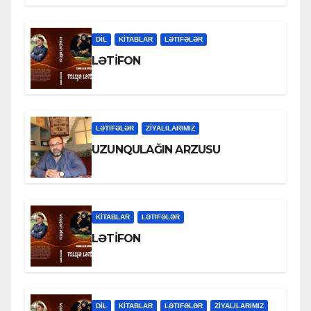
DİL
KİTABLAR
LƏTIFƏLƏR
LƏTİFON
LƏTIFƏLƏR
ZİYALILARIMIZ
UZUNQULAĞIN ARZUSU
KİTABLAR
LƏTIFƏLƏR
LƏTİFON
DİL
KİTABLAR
LƏTIFƏLƏR
ZİYALILARIMIZ