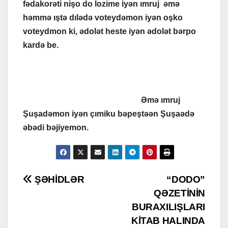
fədakorəti nişo do lozime iyən ımruj əmə
həmmə ıştə dılədə voteydəmon iyən oşko
voteydmon ki, ədolət heste iyən ədolət bərpo
kardə be.
Əmə ımruj
Şuşadəmon iyən çımiku bəpeştəən Şuşaədə
əbədi bəjiyemon.
Post
ŞƏHİDLƏR
“DODO”
QƏZETİNİN
navigation
BURAXILIŞLARI
KİTAB HALINDA