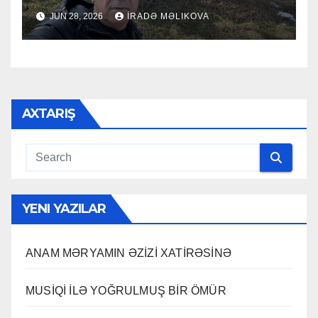
HACI RAMAZAN QULİYEV
JUN 28, 2026
İRADƏ MƏLIKOVA
AXTARIŞ
YENI YAZILAR
ANAM MƏRYAMIN ƏZİZİ XATİRƏSİNƏ
MUSİQİ İLƏ YOĞRULMUŞ BİR ÖMÜR