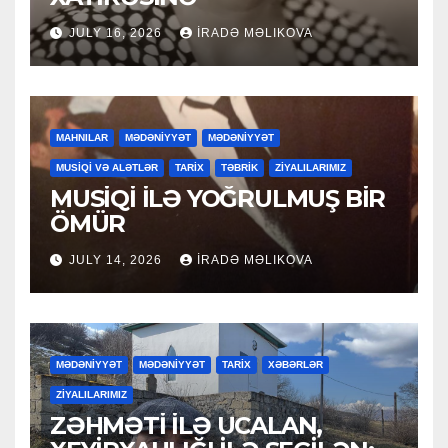
JULY 16, 2026
İRADƏ MƏLIKOVA
MAHNILAR
MƏDƏNİYYƏT
MƏDƏNİYYƏT
MUSİQİ VƏ ALƏTLƏR
TARİX
TƏBRİK
ZİYALILARIMIZ
MUSİQİ İLƏ YOĞRULMUŞ BİR
ÖMÜR
JULY 14, 2026
İRADƏ MƏLIKOVA
MƏDƏNİYYƏT
MƏDƏNİYYƏT
TARİX
XƏBƏRLƏR
ZİYALILARIMIZ
ZƏHMƏTİ İLƏ UCALAN,