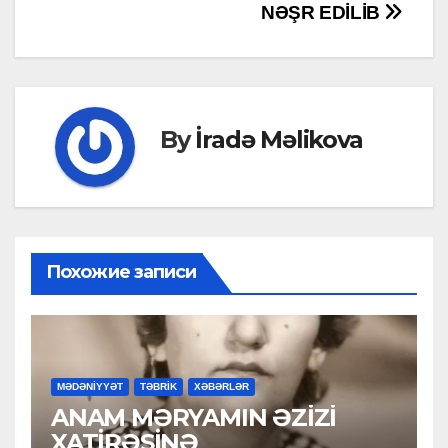
NƏŞR EDİLİB
By
İradə Məlikova
Похожие записи
MƏDƏNİYYƏT
TƏBRİK
XƏBƏRLƏR
ANAM MƏRYAMIN ƏZİZİ
XATİRƏSİNƏ