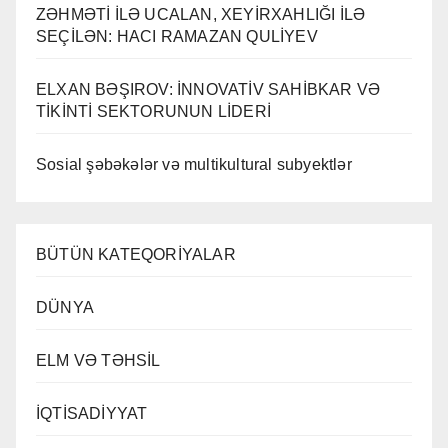
ZƏHMƏTİ İLƏ UCALAN, XEYİRXAHLIĞI İLƏ
SEÇİLƏN: HACI RAMAZAN QULİYEV
ELXAN BƏŞIROV: İNNOVATİV SAHİBKAR VƏ
TİKİNTİ SEKTORUNUN LİDERİ
Sosial şəbəkələr və multikultural subyektlər
BÜTÜN KATEQORİYALAR
DÜNYA
ELM VƏ TƏHSİL
İQTİSADİYYAT