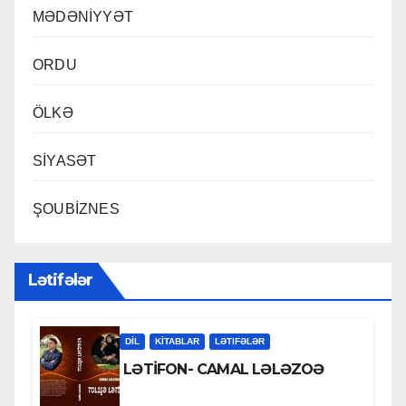
MƏDƏNİYYƏT
ORDU
ÖLKƏ
SİYASƏT
ŞOUBİZNES
Lətifələr
DİL
KİTABLAR
LƏTIFƏLƏR
LƏTİFON- CAMAL LƏLƏZOƏ