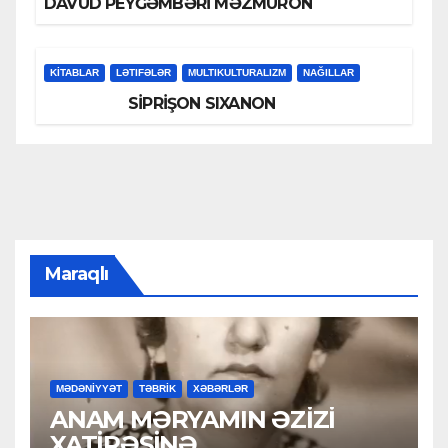
DAVUD PEYĞƏMBƏRİ MƏZMURON
KİTABLAR
LƏTIFƏLƏR
MULTIKULTURALIZM
NAĞILLAR
SİPRİŞON SIXANON
Maraqlı
MƏDƏNİYYƏT
TƏBRİK
XƏBƏRLƏR
ANAM MƏRYAMIN ƏZİZİ
XATİRƏSİNƏ