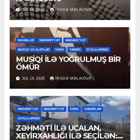
JUL 16, 2026
İRADƏ MƏLIKOVA
MAHNILAR
MƏDƏNİYYƏT
MƏDƏNİYYƏT
MUSİQİ VƏ ALƏTLƏR
TARİX
TƏBRİK
ZİYALILARIMIZ
MUSİQİ İLƏ YOĞRULMUŞ BİR
ÖMÜR
JUL 14, 2026
İRADƏ MƏLIKOVA
MƏDƏNİYYƏT
MƏDƏNİYYƏT
TARİX
XƏBƏRLƏR
ZİYALILARIMIZ
ZƏHMƏTİ İLƏ UCALAN,
XEYİRXAHLIĞI İLƏ SEÇİLƏN: