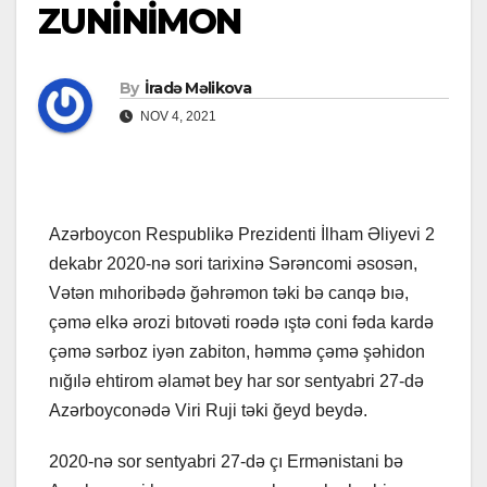
ZUNİNİMON
By
İradə Məlikova
NOV 4, 2021
Azərboycon Respublikə Prezidenti İlham Əliyevi 2
dekabr 2020-nə sori tarixinə Sərəncomi əsosən,
Vətən mıhoribədə ğəhrəmon təki bə canqə bıə,
çəmə elkə ərozi bıtovəti roədə ıştə coni fəda kardə
çəmə sərboz iyən zabiton, həmmə çəmə şəhidon
nığılə ehtirom əlamət bey har sor sentyabri 27-də
Azərboyconədə Viri Ruji təki ğeyd beydə.
2020-nə sor sentyabri 27-də çı Ermənistani bə