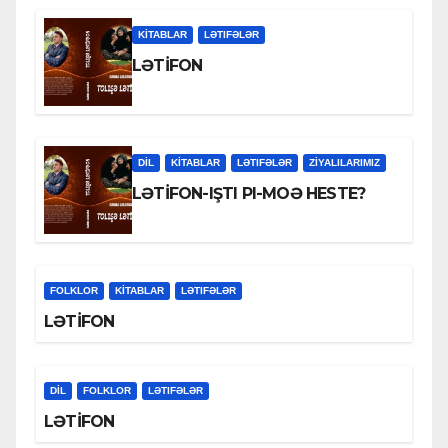
KİTABLAR
LƏTIFƏLƏR
LƏTİFON
DİL
KİTABLAR
LƏTIFƏLƏR
ZİYALILARIMIZ
LƏTİFON-IŞTI PI-MOƏ HESTE?
FOLKLOR
KİTABLAR
LƏTIFƏLƏR
LƏTİFON
DİL
FOLKLOR
LƏTIFƏLƏR
LƏTİFON