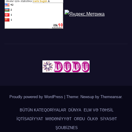
Proudly powered by WordPress
|
Theme: Newsup by
Themeansar
.
BÜTÜN KATEQORİYALAR
DÜNYA
ELM VƏ TƏHSİL
İQTİSADİYYAT
MƏDƏNİYYƏT
ORDU
ÖLKƏ
SİYASƏT
ŞOUBİZNES