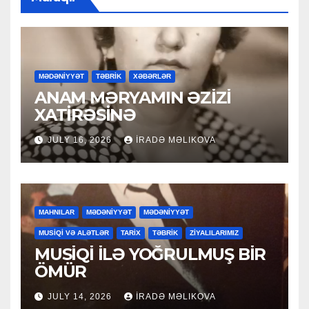
MƏDƏNİYYƏT
TƏBRİK
XƏBƏRLƏR
ANAM MƏRYAMIN ƏZİZİ
XATİRƏSİNƏ
JULY 16, 2026
İRADƏ MƏLIKOVA
MAHNILAR
MƏDƏNİYYƏT
MƏDƏNİYYƏT
MUSİQİ VƏ ALƏTLƏR
TARİX
TƏBRİK
ZİYALILARIMIZ
MUSİQİ İLƏ YOĞRULMUŞ BİR
ÖMÜR
JULY 14, 2026
İRADƏ MƏLIKOVA