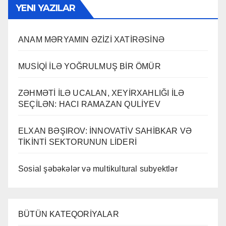
YENI YAZILAR
ANAM MƏRYAMIN ƏZİZİ XATİRƏSİNƏ
MUSİQİ İLƏ YOĞRULMUŞ BİR ÖMÜR
ZƏHMƏTİ İLƏ UCALAN, XEYİRXAHLIĞI İLƏ
SEÇİLƏN: HACI RAMAZAN QULİYEV
ELXAN BƏŞIROV: İNNOVATİV SAHİBKAR VƏ
TİKİNTİ SEKTORUNUN LİDERİ
Sosial şəbəkələr və multikultural subyektlər
BÜTÜN KATEQORİYALAR