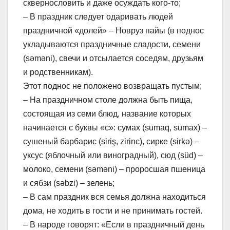
сквернословить и даже осуждать кого-то;
– В праздник следует одаривать людей
праздничной «долей» – Новруз пайы (в поднос
укладываются праздничные сладости, семени
(səməni), свечи и отсылается соседям, друзьям
и родственникам).
Этот поднос не положено возвращать пустым;
– На праздничном столе должна быть пища,
состоящая из семи блюд, название которых
начинается с буквы «с»: сумах (sumaq, sumax) –
сушеный барбарис (siriş, zirinc), сирке (sirkə) –
уксус (яблочный или виноградный), сюд (süd) –
молоко, семени (səməni) – проросшая пшеница
и сябзи (səbzi) – зелень;
– В сам праздник вся семья должна находиться
дома, не ходить в гости и не принимать гостей.
– В народе говорят: «Если в праздничный день