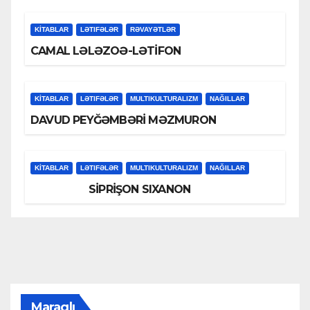
KİTABLAR
LƏTIFƏLƏR
RƏVAYƏTLƏR
CAMAL LƏLƏZOƏ-LƏTİFON
KİTABLAR
LƏTIFƏLƏR
MULTIKULTURALIZM
NAĞILLAR
DAVUD PEYĞƏMBƏRİ MƏZMURON
KİTABLAR
LƏTIFƏLƏR
MULTIKULTURALIZM
NAĞILLAR
SİPRİŞON SIXANON
Maraqlı