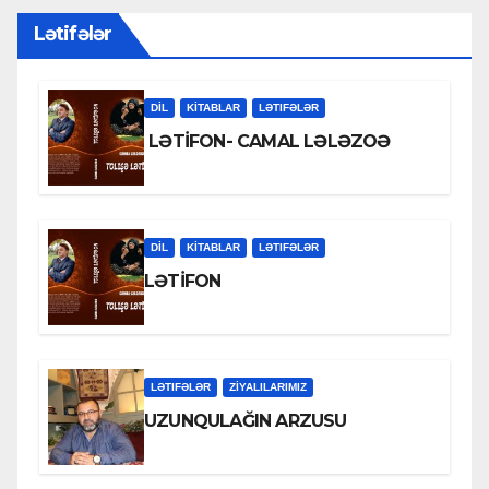
Lətifələr
DİL
KİTABLAR
LƏTIFƏLƏR
LƏTİFON- CAMAL LƏLƏZOƏ
DİL
KİTABLAR
LƏTIFƏLƏR
LƏTİFON
LƏTIFƏLƏR
ZİYALILARIMIZ
UZUNQULAĞIN ARZUSU