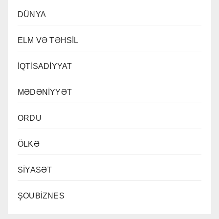
DÜNYA
ELM VƏ TƏHSİL
İQTİSADİYYAT
MƏDƏNİYYƏT
ORDU
ÖLKƏ
SİYASƏT
ŞOUBİZNES