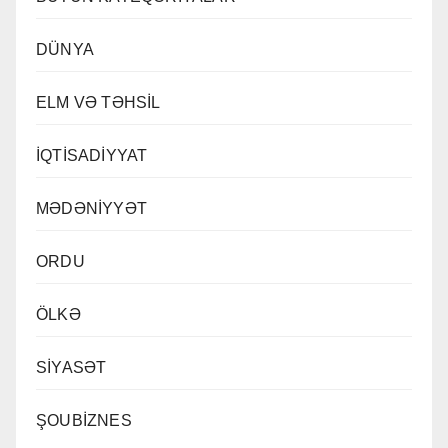
DÜNYA
ELM VƏ TƏHSİL
İQTİSADİYYAT
MƏDƏNİYYƏT
ORDU
ÖLKƏ
SİYASƏT
ŞOUBİZNES