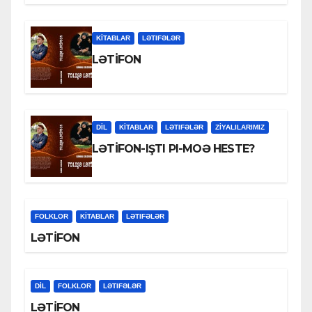
KİTABLAR
LƏTIFƏLƏR
LƏTİFON
DİL
KİTABLAR
LƏTIFƏLƏR
ZİYALILARIMIZ
LƏTİFON-IŞTI PI-MOƏ HESTE?
FOLKLOR
KİTABLAR
LƏTIFƏLƏR
LƏTİFON
DİL
FOLKLOR
LƏTIFƏLƏR
LƏTİFON