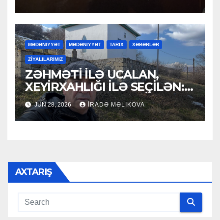
MƏDƏNİYYƏT
MƏDƏNİYYƏT
TARİX
XƏBƏRLƏR
ZİYALILARIMIZ
ZƏHMƏTİ İLƏ UCALAN,
XEYİRXAHLIĞI İLƏ SEÇİLƏN:
HACI RAMAZAN QULİYEV
JUN 28, 2026
İRADƏ MƏLIKOVA
AXTARIŞ