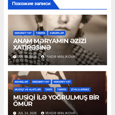
Похожие записи
MƏDƏNİYYƏT
TƏBRİK
XƏBƏRLƏR
ANAM MƏRYAMIN ƏZİZİ
XATİRƏSİNƏ
JUL 16, 2026
İRADƏ MƏLIKOVA
MAHNILAR
MƏDƏNİYYƏT
MƏDƏNİYYƏT
MUSİQİ VƏ ALƏTLƏR
TARİX
TƏBRİK
ZİYALILARIMIZ
MUSİQİ İLƏ YOĞRULMUŞ BİR
ÖMÜR
JUL 14, 2026
İRADƏ MƏLIKOVA