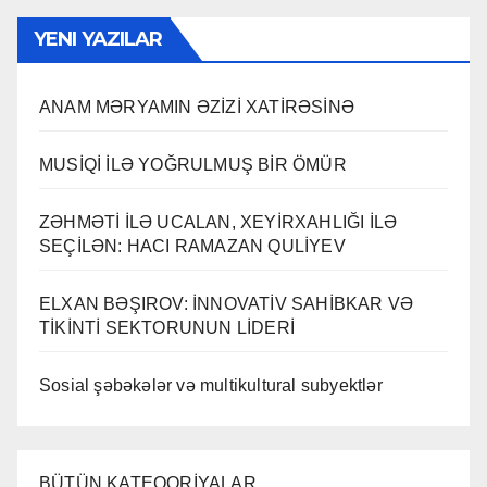
YENI YAZILAR
ANAM MƏRYAMIN ƏZİZİ XATİRƏSİNƏ
MUSİQİ İLƏ YOĞRULMUŞ BİR ÖMÜR
ZƏHMƏTİ İLƏ UCALAN, XEYİRXAHLIĞI İLƏ
SEÇİLƏN: HACI RAMAZAN QULİYEV
ELXAN BƏŞIROV: İNNOVATİV SAHİBKAR VƏ
TİKİNTİ SEKTORUNUN LİDERİ
Sosial şəbəkələr və multikultural subyektlər
BÜTÜN KATEQORİYALAR