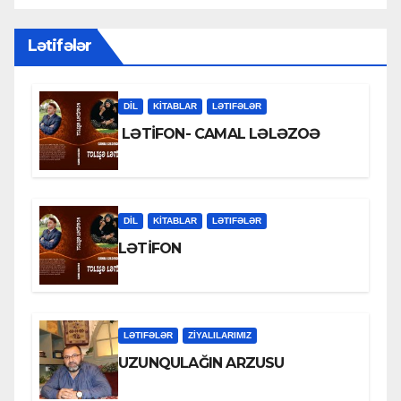
Lətifələr
DİL
KİTABLAR
LƏTIFƏLƏR
LƏTİFON- CAMAL LƏLƏZOƏ
DİL
KİTABLAR
LƏTIFƏLƏR
LƏTİFON
LƏTIFƏLƏR
ZİYALILARIMIZ
UZUNQULAĞIN ARZUSU