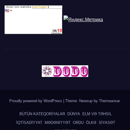
Proudly powered by WordPress
|
Theme: Newsup by
Themeansar
.
BÜTÜN KATEQORİYALAR
DÜNYA
ELM VƏ TƏHSİL
İQTİSADİYYAT
MƏDƏNİYYƏT
ORDU
ÖLKƏ
SİYASƏT