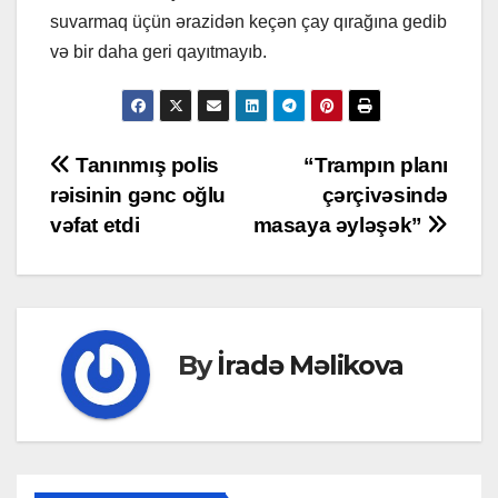
suvarmaq üçün ərazidən keçən çay qırağına gedib
və bir daha geri qayıtmayıb.
Post
Tanınmış polis
“Trampın planı
rəisinin gənc oğlu
çərçivəsində
navigation
vəfat etdi
masaya əyləşək”
By
İradə Məlikova