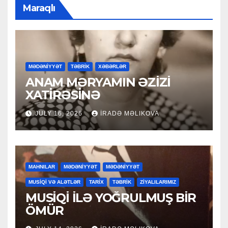
Maraqlı
MƏDƏNİYYƏT
TƏBRİK
XƏBƏRLƏR
ANAM MƏRYAMIN ƏZİZİ
XATİRƏSİNƏ
JULY 16, 2026
İRADƏ MƏLIKOVA
MAHNILAR
MƏDƏNİYYƏT
MƏDƏNİYYƏT
MUSİQİ VƏ ALƏTLƏR
TARİX
TƏBRİK
ZİYALILARIMIZ
MUSİQİ İLƏ YOĞRULMUŞ BİR
ÖMÜR