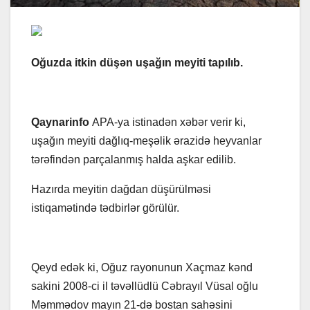
Oğuzda itkin düşən uşağın meyiti tapılıb.
Qaynarinfo
APA-ya istinadən xəbər verir ki,
uşağın meyiti dağlıq-meşəlik ərazidə heyvanlar
tərəfindən parçalanmış halda aşkar edilib.
Hazırda meyitin dağdan düşürülməsi
istiqamətində tədbirlər görülür.
Qeyd edək ki, Oğuz rayonunun Xaçmaz kənd
sakini 2008-ci il təvəllüdlü Cəbrayıl Vüsal oğlu
Məmmədov mayın 21-də bostan sahəsini