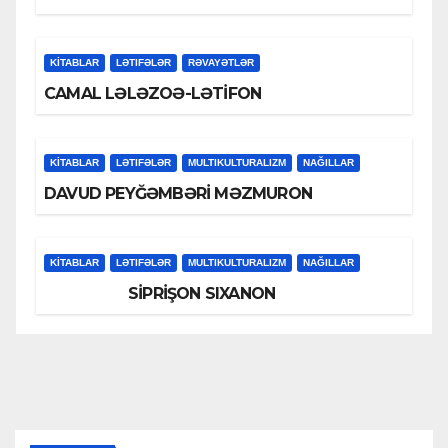
KİTABLAR
LƏTIFƏLƏR
RƏVAYƏTLƏR
CAMAL LƏLƏZOƏ-LƏTİFON
KİTABLAR
LƏTIFƏLƏR
MULTIKULTURALIZM
NAĞILLAR
DAVUD PEYĞƏMBƏRİ MƏZMURON
KİTABLAR
LƏTIFƏLƏR
MULTIKULTURALIZM
NAĞILLAR
SİPRİŞON SIXANON