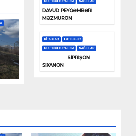
MULTIKULTURALIZM
NAĞILLAR
DAVUD PEYĞƏMBƏRİ
MƏZMURON
İX
KİTABLAR
LƏTIFƏLƏR
MULTIKULTURALIZM
NAĞILLAR
LƏ
SİPRİŞON
SIXANON
YEV