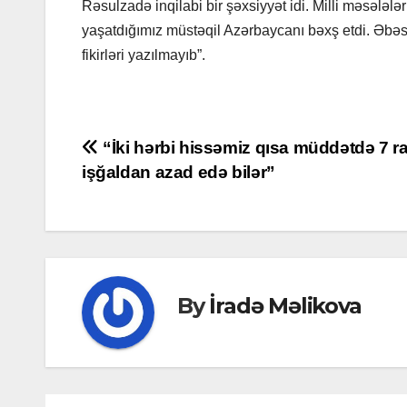
Rəsulzadə inqilabi bir şəxsiyyət idi. Milli məsələlə
yaşatdığımız müstəqil Azərbaycanı bəxş etdi. Əbəs y
fikirləri yazılmayıb”.
Post
“İki hərbi hissəmiz qısa müddətdə 7 
işğaldan azad edə bilər”
navigation
By
İradə Məlikova