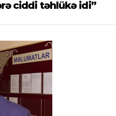
rə ciddi təhlükə idi”