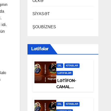
ÖLKƏ
ının
rda
SİYASƏT
.
idi.
ŞOUBİZNES
çün
Lətifələr
DİL
KİTABLAR
Bakı
LƏTIFƏLƏR
n
LƏTİFON-
CAMAL
LƏLƏZOƏ
DİL
KİTABLAR