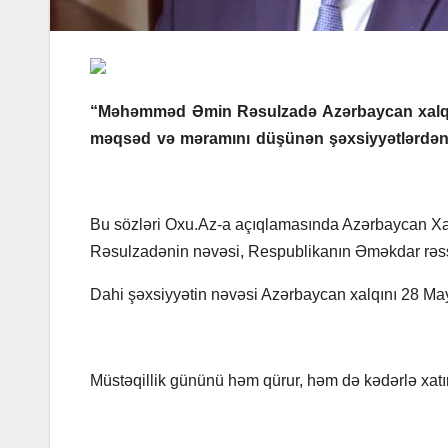
“Məhəmməd Əmin Rəsulzadə Azərbaycan xalqına 
məqsəd və məramını düşünən şəxsiyyətlərdən b
Bu sözləri Oxu.Az-a açıqlamasında Azərbaycan X
Rəsulzadənin nəvəsi, Respublikanın Əməkdar rəss
Dahi şəxsiyyətin nəvəsi Azərbaycan xalqını 28 Ma
Müstəqillik gününü həm qürur, həm də kədərlə xatır