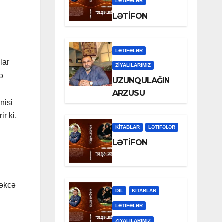
LƏTIFƏLƏR
LƏTİFON
LƏTIFƏLƏR
lar
ZİYALILARIMIZ
sə
UZUNQULAĞIN
.
ARZUSU
nisi
r ki,
KİTABLAR
LƏTIFƏLƏR
LƏTİFON
təkcə
DİL
KİTABLAR
LƏTIFƏLƏR
ZİYALILARIMIZ