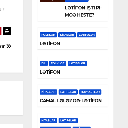
LƏTİFON-IŞTI PI-
l!”
MOƏ HESTE?
FOLKLOR
KİTABLAR
LƏTIFƏLƏR
LƏTİFON
rır
DİL
FOLKLOR
LƏTIFƏLƏR
LƏTİFON
KİTABLAR
LƏTIFƏLƏR
RƏVAYƏTLƏR
CAMAL LƏLƏZOƏ-LƏTİFON
KİTABLAR
LƏTIFƏLƏR