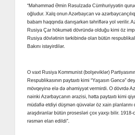
“Məhəmməd Əmin Rəsulzadə Cümhuriyyətin qurucu
oğludur. Xalq onun Azərbaycan və azərbaycançılıq id
babam haqqında danışarkən təhriflərə yol verilir. Az
Rusiya Çar hökuməti dövründə olduğu kimi öz imperia
Rusiya dövlətinin tərkibində olan bütün respublika
Bakını istəyirdilər.
O vaxt Rusiya Kommunist (bolşeviklər) Partiyasını
Respublikasının paytaxtı kimi “Yaşasın Gəncə” dey
mövqeyinə elə də əhəmiyyət vermirdi. O dövrdə Az
nəinki Azərbaycanın ərazisi, hətta paytaxtı kimi qi
müdafiə etdiyi düşmən qüvvələr öz xain planlarını 
araşdıranlar bütün prosesləri çox yaxşı bilir. 1918
rəsmən elan edildi”.