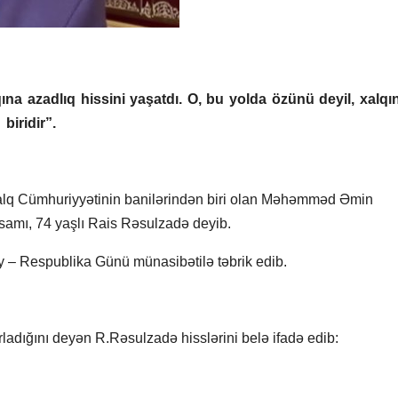
azadlıq hissini yaşatdı. O, bu yolda özünü deyil, xalqı
iridir”.
alq Cümhuriyyətinin banilərindən biri olan Məhəmməd Əmin
amı, 74 yaşlı Rais Rəsulzadə deyib.
y – Respublika Günü münasibətilə təbrik edib.
ladığını deyən R.Rəsulzadə hisslərini belə ifadə edib: