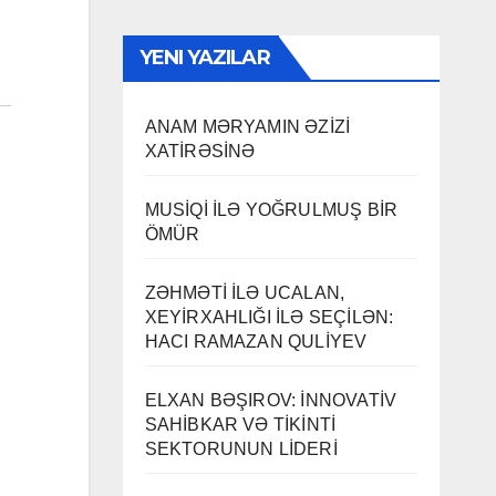
YENI YAZILAR
ANAM MƏRYAMIN ƏZİZİ
XATİRƏSİNƏ
MUSİQİ İLƏ YOĞRULMUŞ BİR
ÖMÜR
ZƏHMƏTİ İLƏ UCALAN,
XEYİRXAHLIĞI İLƏ SEÇİLƏN:
HACI RAMAZAN QULİYEV
ELXAN BƏŞIROV: İNNOVATİV
SAHİBKAR VƏ TİKİNTİ
SEKTORUNUN LİDERİ