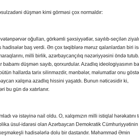
əsulzadəni düşmən kimi görməsi çox normaldır:
tənpərvər oğulları, görkəmli şəxsiyyətlər, sayılıb-seçilən ziyalı
is hadisələr baş verdi. Ən çox təqiblərə məruz qalanlardan biri i
larını, milli birlik, azərbaycançılıq nəzəriyyəsini öndə tutub
r babamı düşmən sayıb, qorxurdular. Azadlıq ideologiyasının ba
bütün hallarda tarix silinməzdir, mənbələr, məlumatlar onu göstəri
can xalqına azadlıq hissini yaşatdı. Bunun nəticəsidir ki,
i bu gün də xatırlanır.
ı və istəyinə nail oldu. O, xalqımızın milli istiqlal hərəkatını 
publika üsul-idarəsi olan Azərbaycan Demokratik Cümhuriyyətinin
 keşməkeşli hadisələrlə dolu bir dastandır. Məhəmməd Əmin