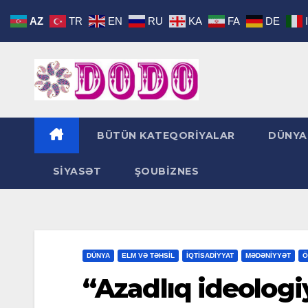
Skip
AZ
TR
EN
RU
KA
FA
DE
to
content
BÜTÜN KATEQORİYALAR
DÜNYA
SİYASƏT
ŞOUBİZNES
DÜNYA
ELM VƏ TƏHSİL
İQTİSADİYYAT
MƏDƏNİYYƏT
Ö
“Azadlıq ideologi