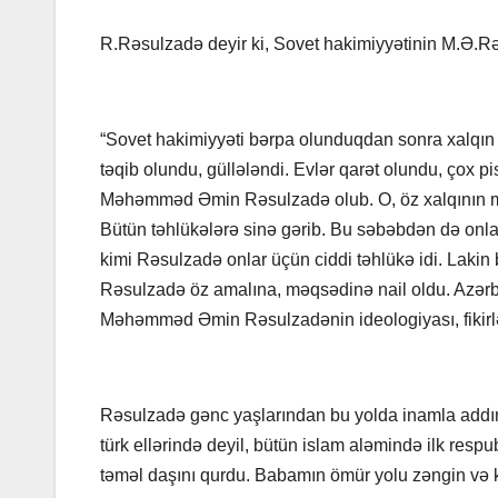
R.Rəsulzadə deyir ki, Sovet hakimiyyətinin M.Ə.R
“Sovet hakimiyyəti bərpa olunduqdan sonra xalqın və
təqib olundu, güllələndi. Evlər qarət olundu, çox p
Məhəmməd Əmin Rəsulzadə olub. O, öz xalqının maraq
Bütün təhlükələrə sinə gərib. Bu səbəbdən də onla
kimi Rəsulzadə onlar üçün ciddi təhlükə idi. Lakin 
Rəsulzadə öz amalına, məqsədinə nail oldu. Azərbay
Məhəmməd Əmin Rəsulzadənin ideologiyası, fikirlər
Rəsulzadə gənc yaşlarından bu yolda inamla addımlad
türk ellərində deyil, bütün islam aləmində ilk res
təməl daşını qurdu. Babamın ömür yolu zəngin və