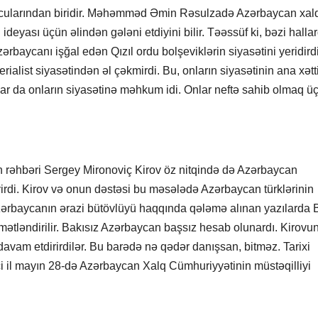
larından biridir. Məhəmməd Əmin Rəsulzadə Azərbaycan xalq
eyası üçün əlindən gələni etdiyini bilir. Təəssüf ki, bəzi halla
ərbaycanı işğal edən Qızıl ordu bolşeviklərin siyasətini yeridirdi
list siyasətindən əl çəkmirdi. Bu, onların siyasətinin ana xətti 
lar da onların siyasətinə məhkum idi. Onlar neftə sahib olmaq ü
n rəhbəri Sergey Mironoviç Kirov öz nitqində də Azərbaycan
irdi. Kirov və onun dəstəsi bu məsələdə Azərbaycan türklərinin
ərbaycanın ərazi bütövlüyü haqqında qələmə alınan yazılarda 
ymətləndirilir. Bakısız Azərbaycan başsız hesab olunardı. Kirovu
davam etdirirdilər. Bu barədə nə qədər danışsan, bitməz. Tarixi
-ci il mayın 28-də Azərbaycan Xalq Cümhuriyyətinin müstəqilliyi