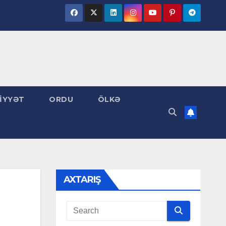
İYYƏT
ORDU
ÖLKƏ
AXTARIŞ