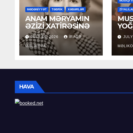
MUSİQİ 
MƏDƏNİYYƏT
TƏBRİK
XƏBƏRLƏR
ZİYALILA
ANAM MƏRYAMIN
MUS
ƏZİZİ XATİRƏSİNƏ
YOĞ
ÖM
JULY 16, 2026
İRADƏ
JULY
MƏLIKOVA
MƏLIKO
HAVA