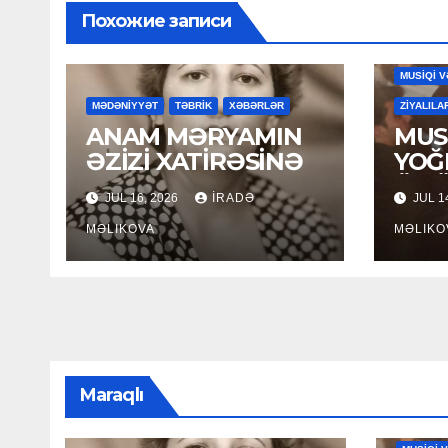
Похожие записи
MAHNILA
MUSİQİ V
MƏDƏNİYYƏT
TƏBRİK
XƏBƏRLƏR
ZİYALILA
ANAM MƏRYAMIN
MUSİ
ƏZİZİ XATİRƏSİNƏ
YOĞ
ÖM
JUL 16, 2026
İRADƏ
JUL 1
MƏLIKOVA
MƏLIKO
Maraqlı
MAHNILA