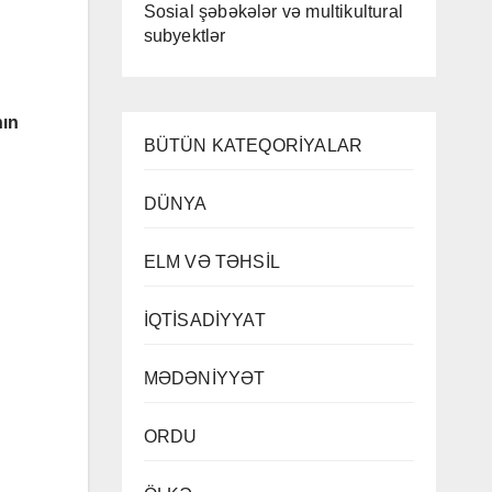
Sosial şəbəkələr və multikultural
subyektlər
nın
BÜTÜN KATEQORİYALAR
DÜNYA
ELM VƏ TƏHSİL
İQTİSADİYYAT
MƏDƏNİYYƏT
ORDU