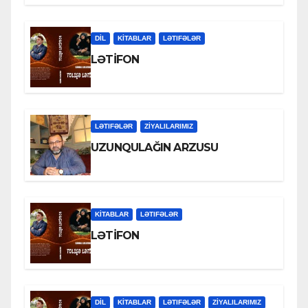
DİL
KİTABLAR
LƏTIFƏLƏR
LƏTİFON
LƏTIFƏLƏR
ZİYALILARIMIZ
UZUNQULAĞIN ARZUSU
KİTABLAR
LƏTIFƏLƏR
LƏTİFON
DİL
KİTABLAR
LƏTIFƏLƏR
ZİYALILARIMIZ