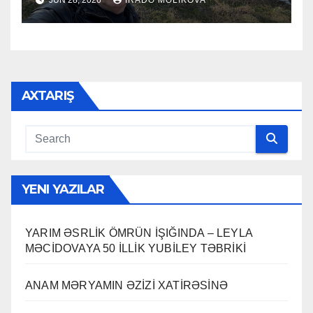
AXTARIŞ
YENI YAZILAR
YARIM ƏSRLİK ÖMRÜN İŞIĞINDA – LEYLA
MƏCİDOVAYA 50 İLLİK YUBİLEY TƏBRİKİ
ANAM MƏRYAMIN ƏZİZİ XATİRƏSİNƏ