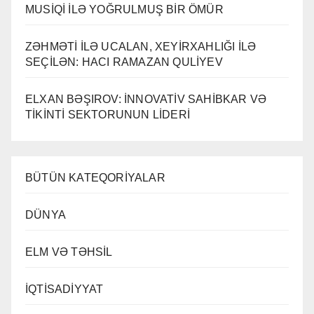
MUSİQİ İLƏ YOĞRULMUŞ BİR ÖMÜR
ZƏHMƏTİ İLƏ UCALAN, XEYİRXAHLIĞI İLƏ
SEÇİLƏN: HACI RAMAZAN QULİYEV
ELXAN BƏŞIROV: İNNOVATİV SAHİBKAR VƏ
TİKİNTİ SEKTORUNUN LİDERİ
BÜTÜN KATEQORİYALAR
DÜNYA
ELM VƏ TƏHSİL
İQTİSADİYYAT