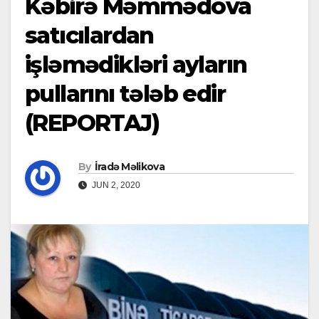
Kəbirə Məmmədova
satıcılardan
işləmədikləri ayların
pullarını tələb edir
(REPORTAJ)
By
İradə Məlikova
JUN 2, 2020