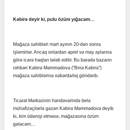
Kəbirə deyir ki, pulu özüm yığacam…
Mağaza sahibləri mart ayının 20-dən sonra
işləmirlər. Ancaq onlardan aprel və may aylarına
görə icarə haqları tələb edilir. Bu barədə bazarın
rəhbəri Kəbirə Məmmədova (“Binə Kəbirə”)
mağaza sahiblərinə xəbərdarlıq göndərib.
Ticarət Mərkəzinin həndəvərində belə
mühafizəçilərlə gəzən Kəbirə Məmmədova deyib
ki, kim ödənişi etməsə, mağazasına özüm
gələcəm…