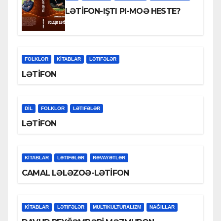
LƏTİFON-IŞTI PI-MOƏ HESTE?
FOLKLOR
KİTABLAR
LƏTIFƏLƏR
LƏTİFON
DİL
FOLKLOR
LƏTIFƏLƏR
LƏTİFON
KİTABLAR
LƏTIFƏLƏR
RƏVAYƏTLƏR
CAMAL LƏLƏZOƏ-LƏTİFON
KİTABLAR
LƏTIFƏLƏR
MULTIKULTURALIZM
NAĞILLAR