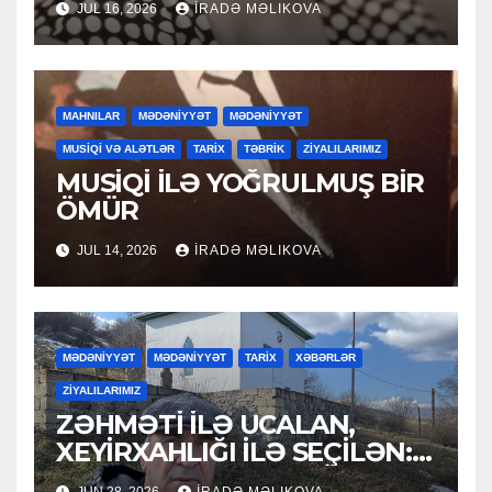
JUL 16, 2026
İRADƏ MƏLIKOVA
MAHNILAR
MƏDƏNİYYƏT
MƏDƏNİYYƏT
MUSİQİ VƏ ALƏTLƏR
TARİX
TƏBRİK
ZİYALILARIMIZ
MUSİQİ İLƏ YOĞRULMUŞ BİR
ÖMÜR
JUL 14, 2026
İRADƏ MƏLIKOVA
MƏDƏNİYYƏT
MƏDƏNİYYƏT
TARİX
XƏBƏRLƏR
ZİYALILARIMIZ
ZƏHMƏTİ İLƏ UCALAN,
XEYİRXAHLIĞI İLƏ SEÇİLƏN:
HACI RAMAZAN QULİYEV
JUN 28, 2026
İRADƏ MƏLIKOVA