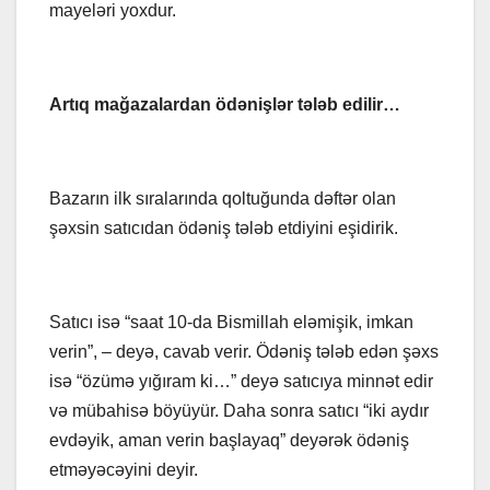
mayeləri yoxdur.
Artıq mağazalardan ödənişlər tələb edilir…
Bazarın ilk sıralarında qoltuğunda dəftər olan
şəxsin satıcıdan ödəniş tələb etdiyini eşidirik.
Satıcı isə “saat 10-da Bismillah eləmişik, imkan
verin”, – deyə, cavab verir. Ödəniş tələb edən şəxs
isə “özümə yığıram ki…” deyə satıcıya minnət edir
və mübahisə böyüyür. Daha sonra satıcı “iki aydır
evdəyik, aman verin başlayaq” deyərək ödəniş
etməyəcəyini deyir.