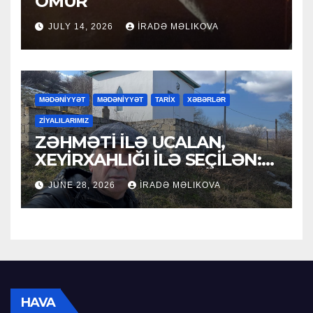
ÖMÜR
JULY 14, 2026
İRADƏ MƏLIKOVA
MƏDƏNİYYƏT
MƏDƏNİYYƏT
TARİX
XƏBƏRLƏR
ZİYALILARIMIZ
ZƏHMƏTİ İLƏ UCALAN,
XEYİRXAHLIĞI İLƏ SEÇİLƏN:
HACI RAMAZAN QULİYEV
JUNE 28, 2026
İRADƏ MƏLIKOVA
HAVA