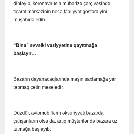
dinləyib, koronavirusla mübarizə çərçivəsində
ticarət mərkəzinin necə fəaliyyət göstərdiyini
müşahidə edib.
“Binə” əvvəlki vəziyyətinə qayıtmağa
başlayır…
Bazarın dayanacaqlarında maşın saxlamağa yer
tapmaq çətin məsələdir.
Düzdür, avtomobillərin əksəriyyəti bazarda
çalışanların olsa da, artıq müştərilər də bazara üz
tutmağa başlayıb.