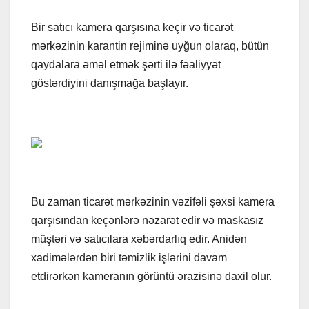
Bir satıcı kamera qarşısına keçir və ticarət
mərkəzinin karantin rejiminə uyğun olaraq, bütün
qaydalara əməl etmək şərti ilə fəaliyyət
göstərdiyini danışmağa başlayır.
Bu zaman ticarət mərkəzinin vəzifəli şəxsi kamera
qarşısından keçənlərə nəzarət edir və maskasız
müştəri və satıcılara xəbərdarlıq edir. Anidən
xadimələrdən biri təmizlik işlərini davam
etdirərkən kameranın görüntü ərazisinə daxil olur.