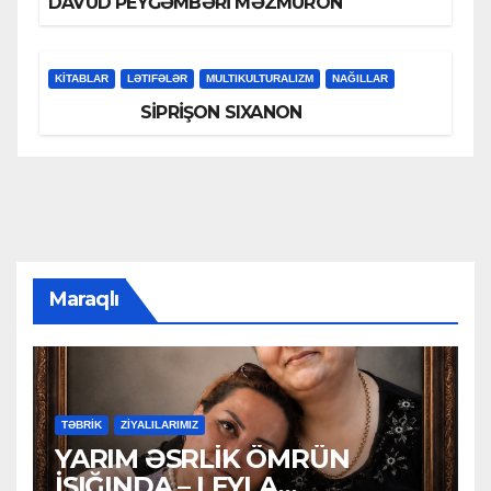
DAVUD PEYĞƏMBƏRİ MƏZMURON
KİTABLAR
LƏTIFƏLƏR
MULTIKULTURALIZM
NAĞILLAR
SİPRİŞON SIXANON
Maraqlı
TƏBRİK
ZİYALILARIMIZ
YARIM ƏSRLİK ÖMRÜN
İŞIĞINDA – LEYLA