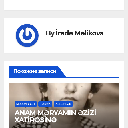
By
İradə Məlikova
Похожие записи
MƏDƏNİYYƏT
TƏBRİK
XƏBƏRLƏR
ANAM MƏRYAMIN ƏZİZİ
XATİRƏSİNƏ