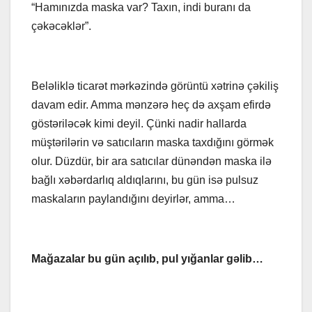
“Hamınızda maska var? Taxın, indi buranı da
çəkəcəklər”.
Beləliklə ticarət mərkəzində görüntü xətrinə çəkiliş
davam edir. Amma mənzərə heç də axşam efirdə
göstəriləcək kimi deyil. Çünki nadir hallarda
müştərilərin və satıcıların maska taxdığını görmək
olur. Düzdür, bir ara satıcılar dünəndən maska ilə
bağlı xəbərdarlıq aldıqlarını, bu gün isə pulsuz
maskaların paylandığını deyirlər, amma…
Mağazalar bu gün açılıb, pul yığanlar gəlib…