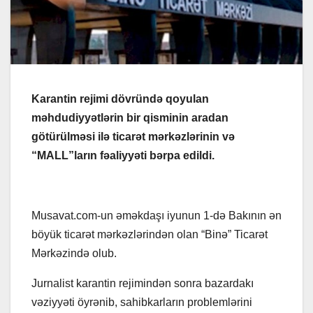
Karantin rejimi dövründə qoyulan
məhdudiyyətlərin bir qisminin aradan
götürülməsi ilə ticarət mərkəzlərinin və
“MALL”ların fəaliyyəti bərpa edildi.
Musavat.com-un əməkdaşı iyunun 1-də Bakının ən
böyük ticarət mərkəzlərindən olan “Binə” Ticarət
Mərkəzində olub.
Jurnalist karantin rejimindən sonra bazardakı
vəziyyəti öyrənib, sahibkarların problemlərini