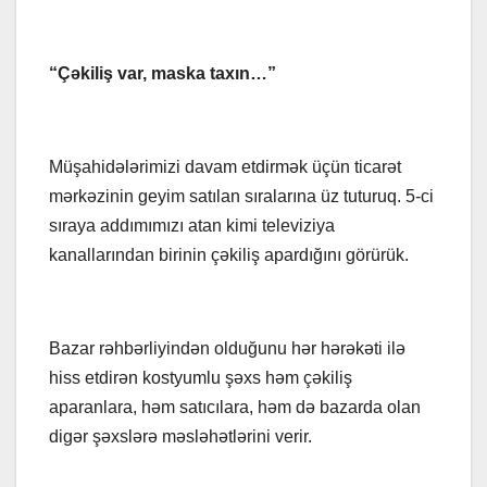
“Çəkiliş var, maska taxın…”
Müşahidələrimizi davam etdirmək üçün ticarət
mərkəzinin geyim satılan sıralarına üz tuturuq. 5-ci
sıraya addımımızı atan kimi televiziya
kanallarından birinin çəkiliş apardığını görürük.
Bazar rəhbərliyindən olduğunu hər hərəkəti ilə
hiss etdirən kostyumlu şəxs həm çəkiliş
aparanlara, həm satıcılara, həm də bazarda olan
digər şəxslərə məsləhətlərini verir.