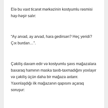
Elə bu vaxt ticarət mərkəzinin kostyumlu rəsmisi
hay-həşir salır:
“Ay arvad, ay arvad, hara gedirsən? Heç yeridi?
Çıx burdan…”.
Çəkiliş davam edir və kostyumlu şəxs mağazalara
baxaraq hamının maska taxıb-taxmadığını yoxlayır
və çəkiliş üçün daha bir mağaza axtarır.
Yaxınlaşdığı ilk mağazanın qapısını açaraq
soruşur: