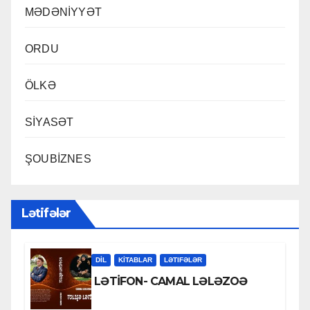
MƏDƏNİYYƏT
ORDU
ÖLKƏ
SİYASƏT
ŞOUBİZNES
Lətifələr
DİL
KİTABLAR
LƏTIFƏLƏR
LƏTİFON- CAMAL LƏLƏZOƏ