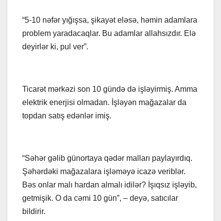
“5-10 nəfər yığışsa, şikayət eləsə, həmin adamlara
problem yaradacaqlar. Bu adamlar allahsızdır. Elə
deyirlər ki, pul ver”.
Ticarət mərkəzi son 10 gündə də işləyirmiş. Amma
elektrik enerjisi olmadan. İşləyən mağazalar da
topdan satış edənlər imiş.
“Səhər gəlib günortaya qədər malları paylayırdıq.
Şəhərdəki mağazalara işləməyə icazə veriblər.
Bəs onlar malı hardan almalı idilər? İşıqsız işləyib,
getmişik. O da cəmi 10 gün”, – deyə, satıcılar
bildirir.