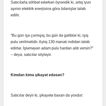
Satıcılarla söhbət edərkən öyrəndik ki, artıq iyun
ayının elektrik enerjisinə görə ödənişlər tələb
edilir.
“Bu gün işə çıxmışıq, bu gün də gəliblər ki, işıq
pulu verilməlidir. Aylıq 130 manatı indidən tələb
edirlər. İşləməyən adam pulu hardan alıb versin?”
– deyə, satıcılar söyləyir.
Kimdən kimə şikayət edəsən?
Satıcılar deyir ki, şikayətə baxan da yoxdur: