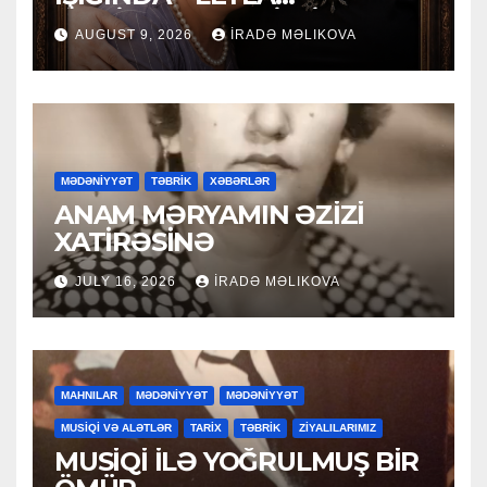
MƏCİDOVAYA 50 İLLİK
AUGUST 9, 2026
İRADƏ MƏLIKOVA
YUBİLEY TƏBRİKİ
MƏDƏNİYYƏT
TƏBRİK
XƏBƏRLƏR
ANAM MƏRYAMIN ƏZİZİ
XATİRƏSİNƏ
JULY 16, 2026
İRADƏ MƏLIKOVA
MAHNILAR
MƏDƏNİYYƏT
MƏDƏNİYYƏT
MUSİQİ VƏ ALƏTLƏR
TARİX
TƏBRİK
ZİYALILARIMIZ
MUSİQİ İLƏ YOĞRULMUŞ BİR