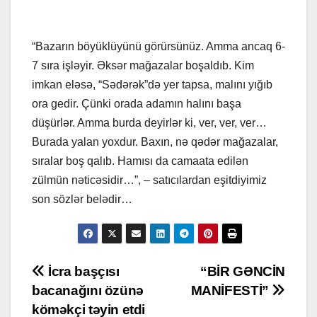
“Bazarın böyüklüyünü görürsünüz. Amma ancaq 6-
7 sıra işləyir. Əksər mağazalar boşaldıb. Kim
imkan eləsə, “Sədərək”də yer tapsa, malını yığıb
ora gedir. Çünki orada adamın halını başa
düşürlər. Amma burda deyirlər ki, ver, ver, ver…
Burada yalan yoxdur. Baxın, nə qədər mağazalar,
sıralar boş qalıb. Hamısı da camaata edilən
zülmün nəticəsidir…”, – satıcılardan eşitdiyimiz
son sözlər belədir…
Post
İcra başçısı
“BİR GƏNCİN
bacanağını özünə
MANİFESTİ”
navigation
köməkçi təyin etdi