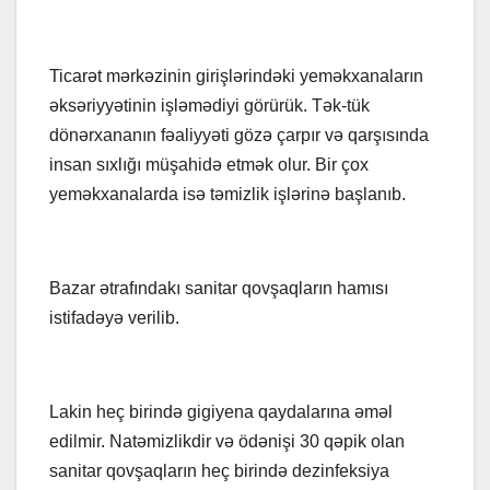
Ticarət mərkəzinin girişlərindəki yeməkxanaların
əksəriyyətinin işləmədiyi görürük. Tək-tük
dönərxananın fəaliyyəti gözə çarpır və qarşısında
insan sıxlığı müşahidə etmək olur. Bir çox
yeməkxanalarda isə təmizlik işlərinə başlanıb.
Bazar ətrafındakı sanitar qovşaqların hamısı
istifadəyə verilib.
Lakin heç birində gigiyena qaydalarına əməl
edilmir. Natəmizlikdir və ödənişi 30 qəpik olan
sanitar qovşaqların heç birində dezinfeksiya