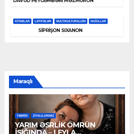
DAVUD PEYĞƏMBƏRİ MƏZMURON
KİTABLAR
LƏTIFƏLƏR
MULTIKULTURALIZM
NAĞILLAR
SİPRİŞON SIXANON
Maraqlı
TƏBRİK
ZİYALILARIMIZ
YARIM ƏSRLİK ÖMRÜN
İŞIĞINDA – LEYLA