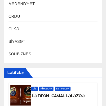
MƏDƏNİYYƏT
ORDU
ÖLKƏ
SİYASƏT
ŞOUBİZNES
Lətifələr
DİL
KİTABLAR
LƏTIFƏLƏR
LƏTİFON- CAMAL LƏLƏZOƏ