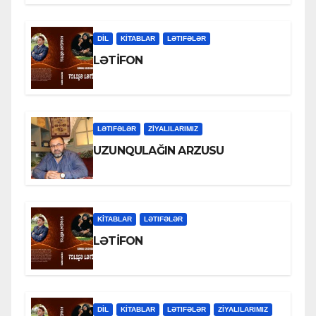
DİL
KİTABLAR
LƏTIFƏLƏR
LƏTİFON
LƏTIFƏLƏR
ZİYALILARIMIZ
UZUNQULAĞIN ARZUSU
KİTABLAR
LƏTIFƏLƏR
LƏTİFON
DİL
KİTABLAR
LƏTIFƏLƏR
ZİYALILARIMIZ