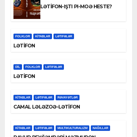
LƏTİFON-IŞTI PI-MOƏ HESTE?
FOLKLOR
KİTABLAR
LƏTIFƏLƏR
LƏTİFON
DİL
FOLKLOR
LƏTIFƏLƏR
LƏTİFON
KİTABLAR
LƏTIFƏLƏR
RƏVAYƏTLƏR
CAMAL LƏLƏZOƏ-LƏTİFON
KİTABLAR
LƏTIFƏLƏR
MULTIKULTURALIZM
NAĞILLAR