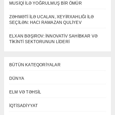
MUSİQİ İLƏ YOĞRULMUŞ BİR ÖMÜR
ZƏHMƏTİ İLƏ UCALAN, XEYİRXAHLIĞI İLƏ
SEÇİLƏN: HACI RAMAZAN QULİYEV
ELXAN BƏŞIROV: İNNOVATİV SAHİBKAR VƏ
TİKİNTİ SEKTORUNUN LİDERİ
BÜTÜN KATEQORİYALAR
DÜNYA
ELM VƏ TƏHSİL
İQTİSADİYYAT