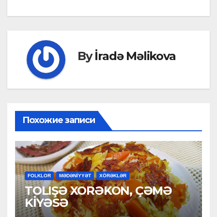
navigation
By
İradə Məlikova
Похожие записи
FOLKLOR
MƏDƏNİYYƏT
XÖRƏKLƏR
TOLIŞƏ XORƏKON, ÇƏMƏ
KİYƏSƏ