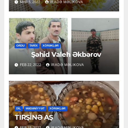
MAR 5, 2022
İRADƏ MƏLIKOVA
ORDU
TARİX
XÖRƏKLƏR
Şəhid Valeh Əkbərov
FEB 22, 2022
İRADƏ MƏLIKOVA
DİL
MƏDƏNİYYƏT
XÖRƏKLƏR
TIRŞİNƏ AŞ
FEB 15, 2022
İRADƏ MƏLIKOVA