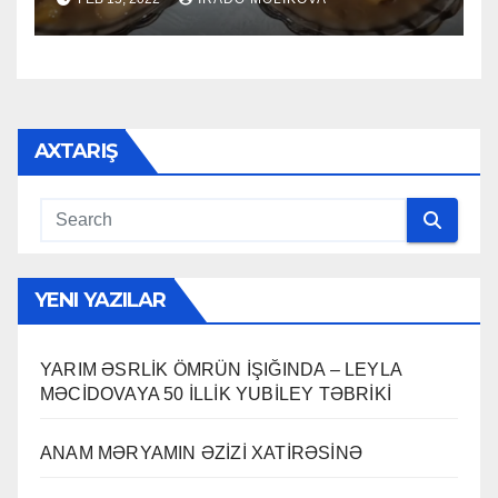
AXTARIŞ
YENI YAZILAR
YARIM ƏSRLİK ÖMRÜN İŞIĞINDA – LEYLA
MƏCİDOVAYA 50 İLLİK YUBİLEY TƏBRİKİ
ANAM MƏRYAMIN ƏZİZİ XATİRƏSİNƏ