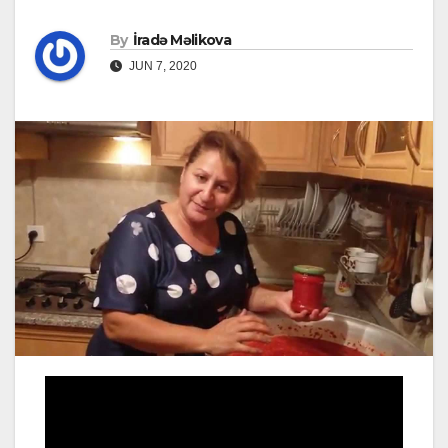
By
İradə Məlikova
JUN 7, 2020