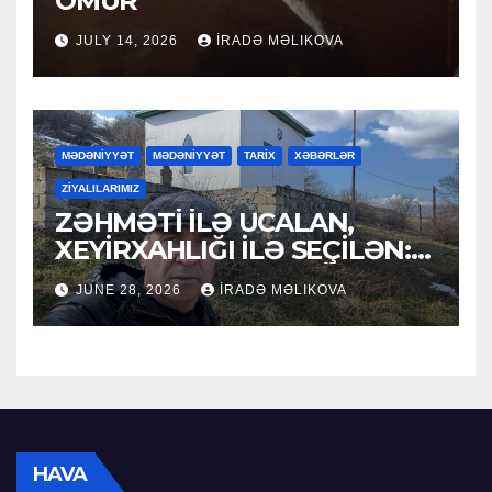
ÖMÜR
JULY 14, 2026
İRADƏ MƏLIKOVA
MƏDƏNİYYƏT
MƏDƏNİYYƏT
TARİX
XƏBƏRLƏR
ZİYALILARIMIZ
ZƏHMƏTİ İLƏ UCALAN,
XEYİRXAHLIĞI İLƏ SEÇİLƏN:
HACI RAMAZAN QULİYEV
JUNE 28, 2026
İRADƏ MƏLIKOVA
HAVA