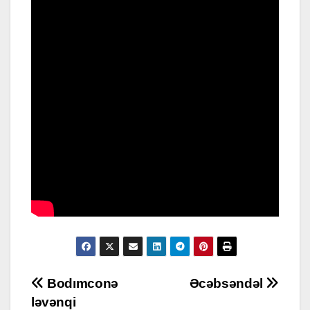
Post
Bodımconə
Əcəbsəndəl
ləvənqi