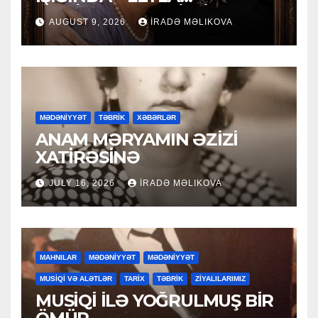
MƏCİDOVAYA 50 İLLİK
AUGUST 9, 2026
İRADƏ MƏLIKOVA
YUBİLEY TƏBRİKİ
MƏDƏNİYYƏT
TƏBRİK
XƏBƏRLƏR
ANAM MƏRYAMIN ƏZİZİ
XATİRƏSİNƏ
JULY 16, 2026
İRADƏ MƏLIKOVA
MAHNILAR
MƏDƏNİYYƏT
MƏDƏNİYYƏT
MUSİQİ VƏ ALƏTLƏR
TARİX
TƏBRİK
ZİYALILARIMIZ
MUSİQİ İLƏ YOĞRULMUŞ BİR