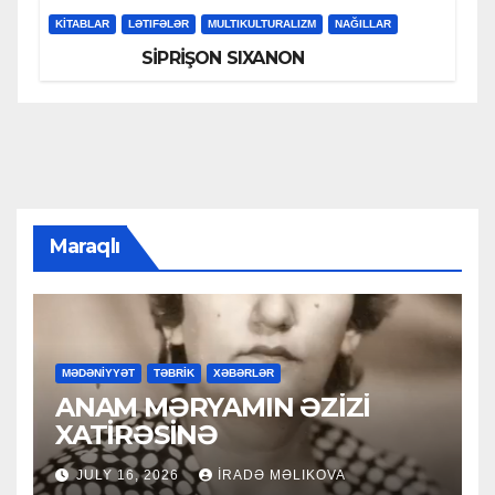
KİTABLAR
LƏTIFƏLƏR
MULTIKULTURALIZM
NAĞILLAR
SİPRİŞON SIXANON
Maraqlı
MƏDƏNİYYƏT
TƏBRİK
XƏBƏRLƏR
ANAM MƏRYAMIN ƏZİZİ
XATİRƏSİNƏ
JULY 16, 2026
İRADƏ MƏLIKOVA