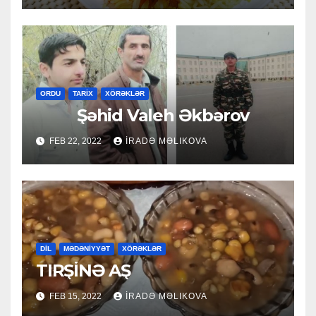
ORDU
TARİX
XÖRƏKLƏR
Şəhid Valeh Əkbərov
FEB 22, 2022
İRADƏ MƏLIKOVA
DİL
MƏDƏNİYYƏT
XÖRƏKLƏR
TIRŞİNƏ AŞ
FEB 15, 2022
İRADƏ MƏLIKOVA