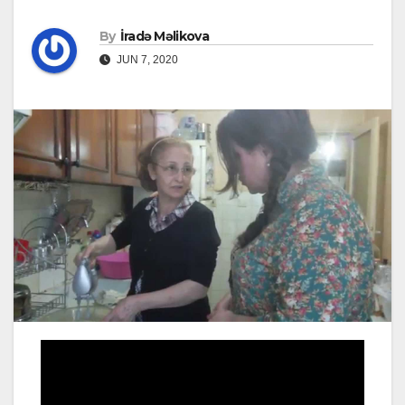
By
İradə Məlikova
JUN 7, 2020