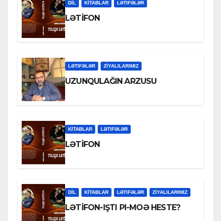
DİL
KİTABLAR
LƏTIFƏLƏR
LƏTİFON
LƏTIFƏLƏR
ZİYALILARIMIZ
UZUNQULAĞIN ARZUSU
KİTABLAR
LƏTIFƏLƏR
LƏTİFON
DİL
KİTABLAR
LƏTIFƏLƏR
ZİYALILARIMIZ
LƏTİFON-IŞTI PI-MOƏ HESTE?