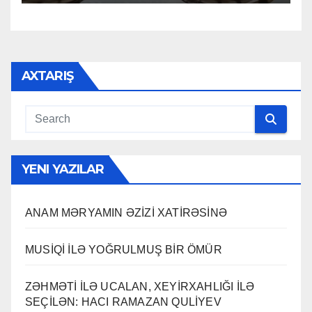
AXTARIŞ
YENI YAZILAR
ANAM MƏRYAMIN ƏZİZİ XATİRƏSİNƏ
MUSİQİ İLƏ YOĞRULMUŞ BİR ÖMÜR
ZƏHMƏTİ İLƏ UCALAN, XEYİRXAHLIĞI İLƏ
SEÇİLƏN: HACI RAMAZAN QULİYEV