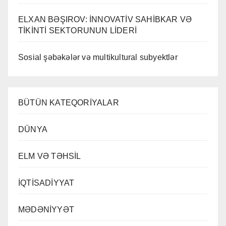
ELXAN BƏŞIROV: İNNOVATİV SAHİBKAR VƏ
TİKİNTİ SEKTORUNUN LİDERİ
Sosial şəbəkələr və multikultural subyektlər
BÜTÜN KATEQORİYALAR
DÜNYA
ELM VƏ TƏHSİL
İQTİSADİYYAT
MƏDƏNİYYƏT