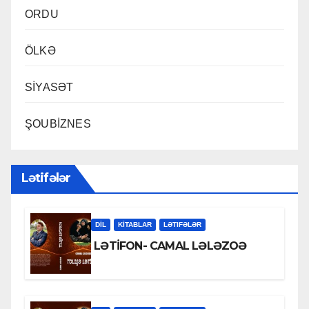
ORDU
ÖLKƏ
SİYASƏT
ŞOUBİZNES
Lətifələr
DİL
KİTABLAR
LƏTIFƏLƏR
LƏTİFON- CAMAL LƏLƏZOƏ