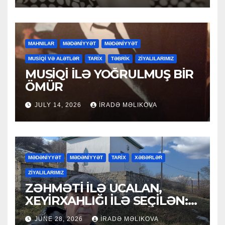
MAHNILAR
MƏDƏNİYYƏT
MƏDƏNİYYƏT
MUSİQİ VƏ ALƏTLƏR
TARİX
TƏBRİK
ZİYALILARIMIZ
MUSİQİ İLƏ YOĞRULMUŞ BİR
ÖMÜR
JULY 14, 2026
İRADƏ MƏLIKOVA
MƏDƏNİYYƏT
MƏDƏNİYYƏT
TARİX
XƏBƏRLƏR
ZİYALILARIMIZ
ZƏHMƏTİ İLƏ UCALAN,
XEYİRXAHLIĞI İLƏ SEÇİLƏN:
HACI RAMAZAN QULİYEV
JUNE 28, 2026
İRADƏ MƏLIKOVA