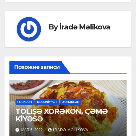
navigation
By
İradə Məlikova
Похожие записи
FOLKLOR
MƏDƏNİYYƏT
XÖRƏKLƏR
TOLIŞƏ XORƏKON, ÇƏMƏ
KİYƏSƏ
MAR 5, 2022
İRADƏ MƏLIKOVA