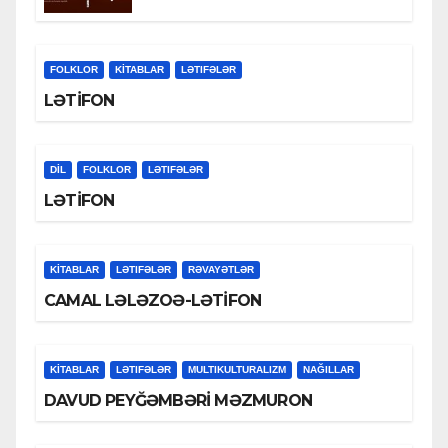
FOLKLOR
KİTABLAR
LƏTIFƏLƏR
LƏTİFON
DİL
FOLKLOR
LƏTIFƏLƏR
LƏTİFON
KİTABLAR
LƏTIFƏLƏR
RƏVAYƏTLƏR
CAMAL LƏLƏZOƏ-LƏTİFON
KİTABLAR
LƏTIFƏLƏR
MULTIKULTURALIZM
NAĞILLAR
DAVUD PEYĞƏMBƏRİ MƏZMURON