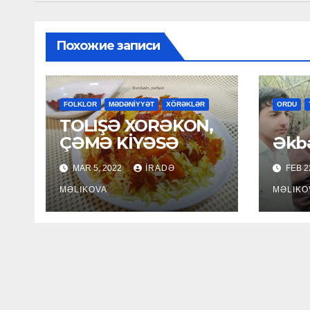
Похожие записи
FOLKLOR
MƏDƏNİYYƏT
XÖRƏKLƏR
ORDU
TOLIŞƏ XORƏKON,
Şəh
ÇƏMƏ KİYƏSƏ
Əkb
MAR 5, 2022
İRADƏ
FEB 2
MƏLIKOVA
MƏLIKO