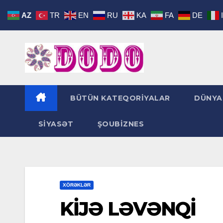
Skip
AZ
TR
EN
RU
KA
FA
DE
to
content
BÜTÜN KATEQORİYALAR
DÜNYA
SİYASƏT
ŞOUBİZNES
XÖRƏKLƏR
KİJƏ LƏVƏNQİ