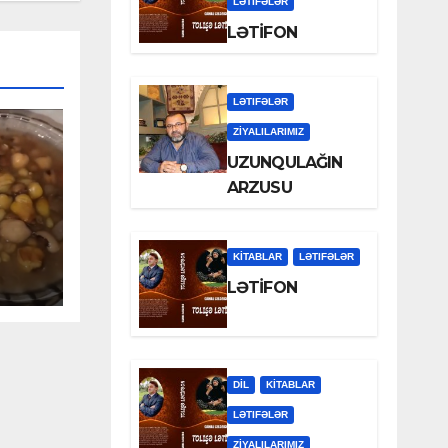
LƏTIFƏLƏR
LƏTİFON
LƏTIFƏLƏR
ZİYALILARIMIZ
UZUNQULAĞIN
ARZUSU
KİTABLAR
LƏTIFƏLƏR
LƏTİFON
DİL
KİTABLAR
LƏTIFƏLƏR
ZİYALILARIMIZ