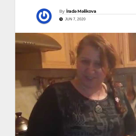
By
İradə Məlikova
JUN 7, 2020