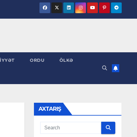
İYYƏT
ORDU
ÖLKƏ
AXTARIŞ