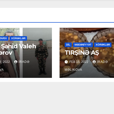
TARİX
XÖRƏKLƏR
id Valeh
DİL
MƏDƏNİYYƏT
XÖRƏKLƏR
ərov
TIRŞİNƏ AŞ
2, 2022
İRADƏ
FEB 15, 2022
İRADƏ
VA
MƏLIKOVA