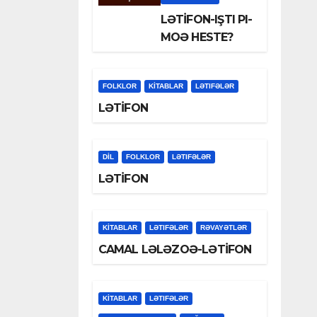
LƏTİFON-IŞTI PI-
MOƏ HESTE?
FOLKLOR
KİTABLAR
LƏTIFƏLƏR
LƏTİFON
DİL
FOLKLOR
LƏTIFƏLƏR
LƏTİFON
KİTABLAR
LƏTIFƏLƏR
RƏVAYƏTLƏR
CAMAL LƏLƏZOƏ-LƏTİFON
KİTABLAR
LƏTIFƏLƏR