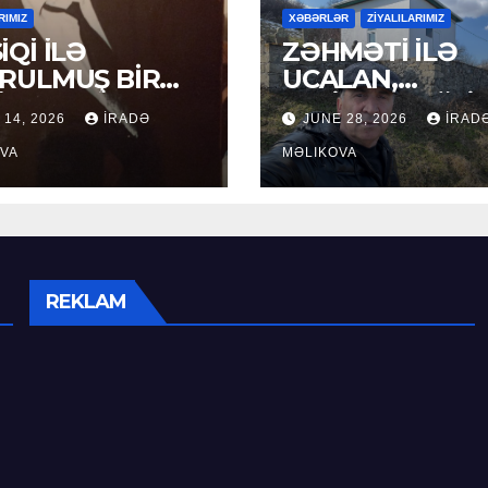
RIMIZ
XƏBƏRLƏR
ZİYALILARIMIZ
İQİ İLƏ
ZƏHMƏTİ İLƏ
RULMUŞ BİR
UCALAN,
ÜR
XEYİRXAHLIĞI İ
 14, 2026
İRADƏ
JUNE 28, 2026
İRAD
SEÇİLƏN: HACI
VA
RAMAZAN QULİ
MƏLIKOVA
REKLAM