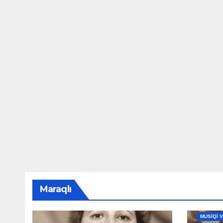
Maraqlı
MAHNILA
MUSİQİ 