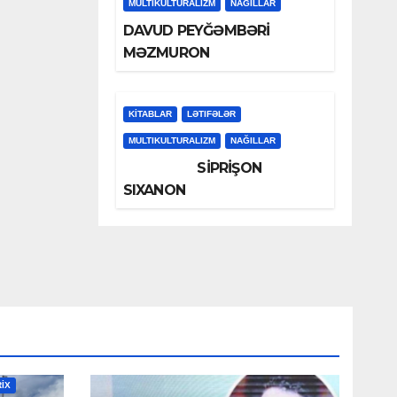
MULTIKULTURALIZM
NAĞILLAR
DAVUD PEYĞƏMBƏRİ
MƏZMURON
KİTABLAR
LƏTIFƏLƏR
MULTIKULTURALIZM
NAĞILLAR
SİPRİŞON
SIXANON
RİX