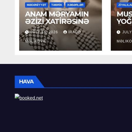
MƏDƏNİYYƏT
TƏBRİK
XƏBƏRLƏR
ZİYALILA
ANAM MƏRYAMIN
MUS
ƏZİZİ XATİRƏSİNƏ
YOĞ
ÖM
JULY 16, 2026
İRADƏ
JULY
MƏLIKOVA
MƏLIKO
HAVA