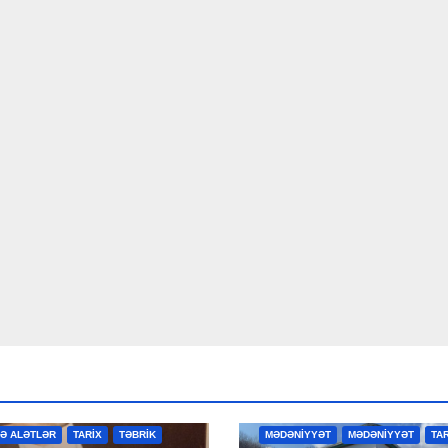
R
MƏDƏNİYYƏT
MƏDƏNİYYƏT
VƏ ALƏTLƏR
TARİX
TƏBRİK
MƏDƏNİYYƏT
MƏDƏNİYYƏT
TA