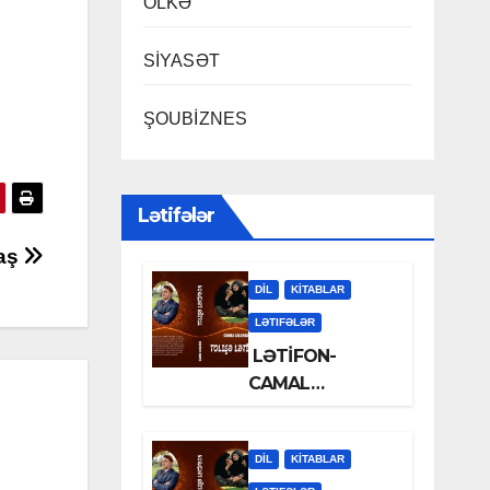
ÖLKƏ
SİYASƏT
ŞOUBİZNES
Lətifələr
aş
DİL
KİTABLAR
LƏTIFƏLƏR
LƏTİFON-
CAMAL
LƏLƏZOƏ
DİL
KİTABLAR