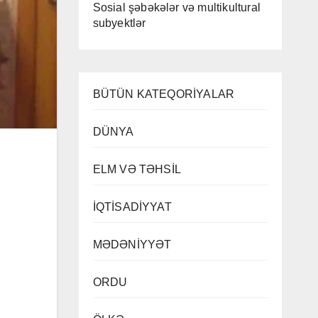
Sosial şəbəkələr və multikultural
subyektlər
BÜTÜN KATEQORİYALAR
DÜNYA
ELM VƏ TƏHSİL
İQTİSADİYYAT
MƏDƏNİYYƏT
ORDU