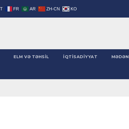
IT
FR
AR
ZH-CN
KO
ELM VƏ TƏHSİL
İQTİSADİYYAT
MƏDƏN