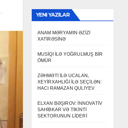
YENI YAZILAR
ANAM MƏRYAMIN ƏZİZİ
XATİRƏSİNƏ
MUSİQİ İLƏ YOĞRULMUŞ BİR
ÖMÜR
ZƏHMƏTİ İLƏ UCALAN,
XEYİRXAHLIĞI İLƏ SEÇİLƏN:
HACI RAMAZAN QULİYEV
ELXAN BƏŞIROV: İNNOVATİV
SAHİBKAR VƏ TİKİNTİ
SEKTORUNUN LİDERİ