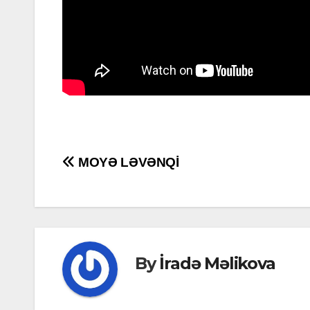
Post
MOYƏ LƏVƏNQİ
navigation
By
İradə Məlikova