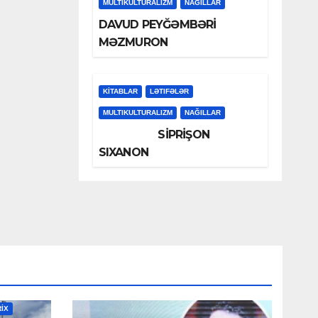
MULTIKULTURALIZM
NAĞILLAR
DAVUD PEYĞƏMBƏRİ
MƏZMURON
KİTABLAR
LƏTIFƏLƏR
MULTIKULTURALIZM
NAĞILLAR
SİPRİŞON
SIXANON
RİX