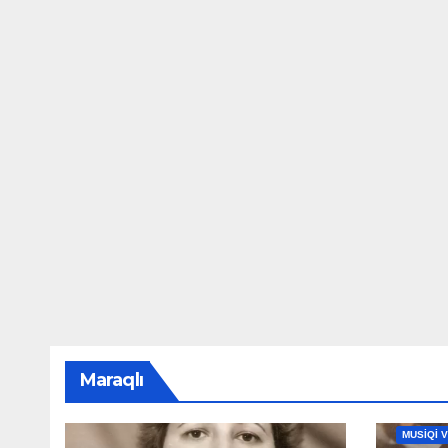
Maraqlı
MAHNILA
MUSİQİ 