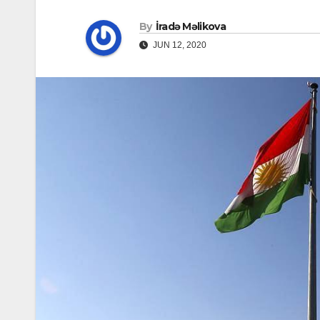
By
İradə Məlikova
JUN 12, 2020