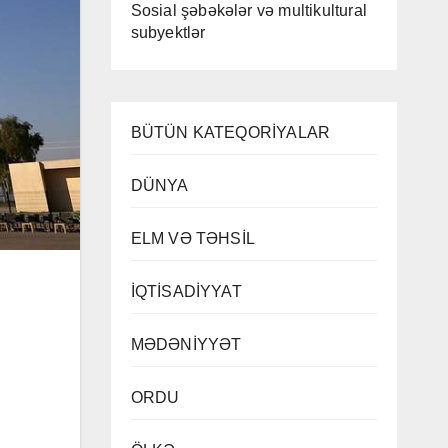
Sosial şəbəkələr və multikultural
subyektlər
BÜTÜN KATEQORİYALAR
DÜNYA
ELM VƏ TƏHSİL
İQTİSADİYYAT
MƏDƏNİYYƏT
ORDU