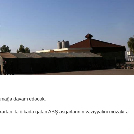
altmağa davam edəcək.
karları ilə ölkədə qalan ABŞ əsgərlərinin vəziyyətini müzakirə