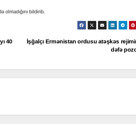
 olmadığını bildirib.
yı 40
İşğalçı Ermənistan ordusu atəşkəs rejimi
dəfə po