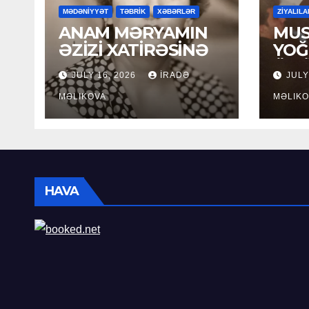
MƏDƏNİYYƏT
TƏBRİK
XƏBƏRLƏR
ZİYALILA
ANAM MƏRYAMIN
MUS
ƏZİZİ XATİRƏSİNƏ
YOĞ
ÖM
JULY 16, 2026
İRADƏ
JULY
MƏLIKOVA
MƏLIKO
HAVA