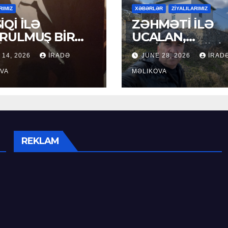
RIMIZ
XƏBƏRLƏR
ZİYALILARIMIZ
İQİ İLƏ
ZƏHMƏTİ İLƏ
RULMUŞ BİR
UCALAN,
ÜR
XEYİRXAHLIĞI İ
 14, 2026
İRADƏ
JUNE 28, 2026
İRAD
SEÇİLƏN: HACI
VA
RAMAZAN QULİ
MƏLIKOVA
REKLAM