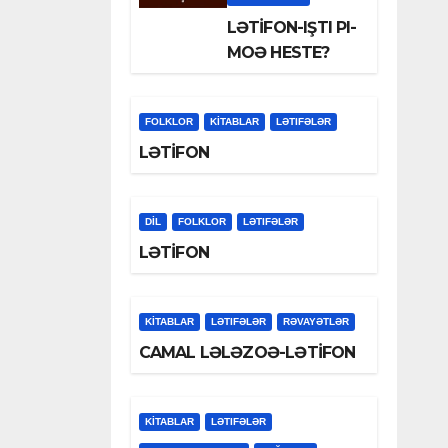
LƏTİFON-IŞTI PI-
MOƏ HESTE?
FOLKLOR
KİTABLAR
LƏTIFƏLƏR
LƏTİFON
DİL
FOLKLOR
LƏTIFƏLƏR
LƏTİFON
KİTABLAR
LƏTIFƏLƏR
RƏVAYƏTLƏR
CAMAL LƏLƏZOƏ-LƏTİFON
KİTABLAR
LƏTIFƏLƏR