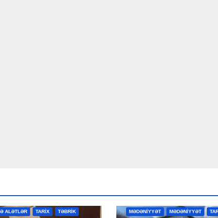
R
MƏDƏNİYYƏT
MƏDƏNİYYƏT
VƏ ALƏTLƏR
TARİX
TƏBRİK
MƏDƏNİYYƏT
MƏDƏNİYYƏT
TA