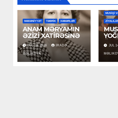
MAHNILA
MUSİQİ V
MƏDƏNİYYƏT
TƏBRİK
XƏBƏRLƏR
ZİYALILA
ANAM MƏRYAMIN
MUSİ
ƏZİZİ XATİRƏSİNƏ
YOĞ
ÖM
JUL 16, 2026
İRADƏ
JUL 1
MƏLIKOVA
MƏLIKO