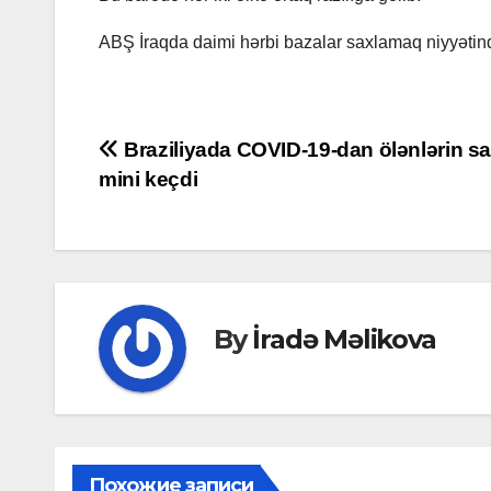
ABŞ İraqda daimi hərbi bazalar saxlamaq niyyətində
Post
Braziliyada COVID-19-dan ölənlərin sa
mini keçdi
navigation
By
İradə Məlikova
Похожие записи