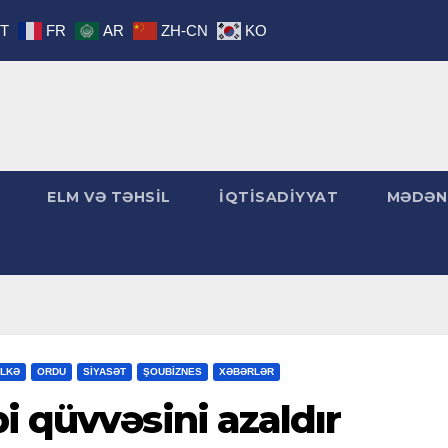
IT
FR
AR
ZH-CN
KO
ELM VƏ TƏHSİL
İQTİSADİYYAT
MƏDƏN
LKƏ
ORDU
SİYASƏT
ŞOUBİZNES
XƏBƏRLƏR
i qüvvəsini azaldır