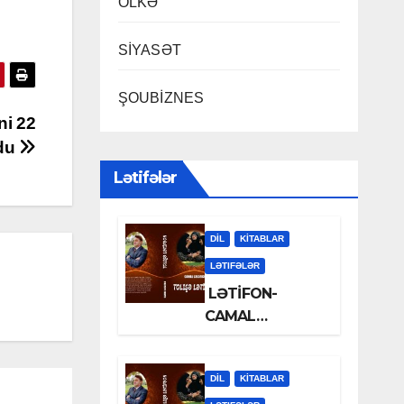
ÖLKƏ
SİYASƏT
ŞOUBİZNES
ni 22
zdu
Lətifələr
DİL
KİTABLAR
LƏTIFƏLƏR
LƏTİFON-
CAMAL
LƏLƏZOƏ
DİL
KİTABLAR