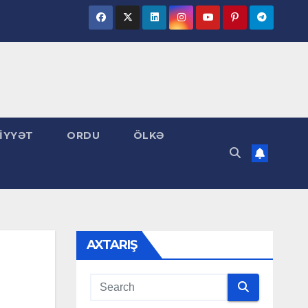
İYYƏT
ORDU
ÖLKƏ
AXTARIŞ