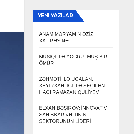
YENI YAZILAR
ANAM MƏRYAMIN ƏZİZİ
XATİRƏSİNƏ
MUSİQİ İLƏ YOĞRULMUŞ BİR
ÖMÜR
ZƏHMƏTİ İLƏ UCALAN,
XEYİRXAHLIĞI İLƏ SEÇİLƏN:
HACI RAMAZAN QULİYEV
ELXAN BƏŞIROV: İNNOVATİV
SAHİBKAR VƏ TİKİNTİ
SEKTORUNUN LİDERİ