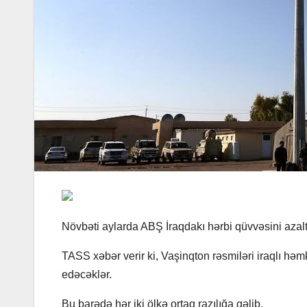
Növbəti aylarda ABŞ İraqdakı hərbi qüvvəsini az
TASS xəbər verir ki, Vaşinqton rəsmiləri iraqlı həm
edəcəklər.
Bu barədə hər iki ölkə ortaq razılığa gəlib.