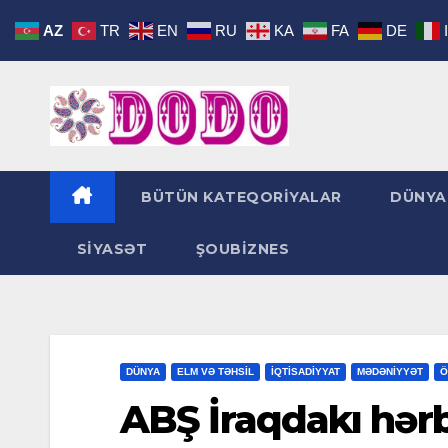
Skip
AZ
TR
EN
RU
KA
FA
DE
to
content
BÜTÜN KATEQORİYALAR
DÜNYA
SİYASƏT
ŞOUBİZNES
DÜNYA
ELM VƏ TƏHSİL
İQTİSADİYYAT
MƏDƏNİYYƏT
Ö
ABŞ İraqdakı hərb