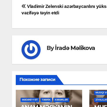
Post
Vladimir Zelenski azərbaycanlını yük
vəzifəyə təyin etdi
navigation
By
İradə Məlikova
Похожие записи
MAHNILA
MUSİQİ V
MƏDƏNİYYƏT
TƏBRİK
XƏBƏRLƏR
ZİYALILA