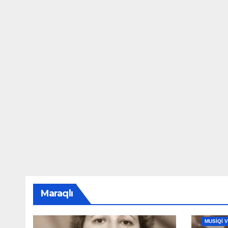
Maraqlı
MAHNILA
MUSİQİ 