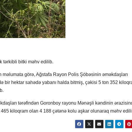
ərkibli bitki məhv edilib.
ilən məlumata görə, Ağstafa Rayon Polis Şöbəsinin əməkdaşları
 bir hektar sahədə yabanı halda bitmiş, çəkisi 5 ton 352 kiloq
b.
daşları tərəfindən Goronboy rayonu Mənəşli kəndinin ərazisin
n 465 kiloqram olan 4 188 çətənə kolu aşkar olunaraq məhv edili