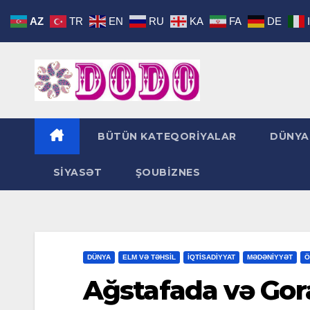
Skip
AZ
TR
EN
RU
KA
FA
DE
to
content
BÜTÜN KATEQORİYALAR
DÜNYA
SİYASƏT
ŞOUBİZNES
DÜNYA
ELM VƏ TƏHSİL
İQTİSADİYYAT
MƏDƏNİYYƏT
Ö
Ağstafada və Gor