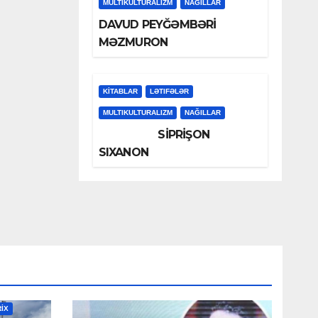
MULTIKULTURALIZM
NAĞILLAR
DAVUD PEYĞƏMBƏRİ
MƏZMURON
KİTABLAR
LƏTIFƏLƏR
MULTIKULTURALIZM
NAĞILLAR
SİPRİŞON
SIXANON
RİX