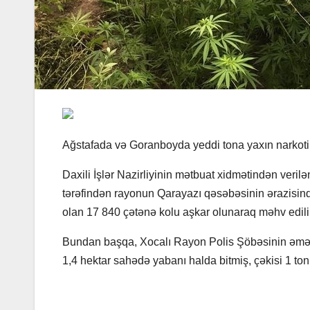
Ağstafada və Goranboyda yeddi tona yaxın narkotik t
Daxili İşlər Nazirliyinin mətbuat xidmətindən ver
tərəfindən rayonun Qarayazı qəsəbəsinin ərazisində
olan 17 840 çətənə kolu aşkar olunaraq məhv edili
Bundan başqa, Xocalı Rayon Polis Şöbəsinin əmək
1,4 hektar sahədə yabanı halda bitmiş, çəkisi 1 to