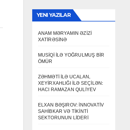
YENI YAZILAR
ANAM MƏRYAMIN ƏZİZİ
XATİRƏSİNƏ
MUSİQİ İLƏ YOĞRULMUŞ BİR
ÖMÜR
ZƏHMƏTİ İLƏ UCALAN,
XEYİRXAHLIĞI İLƏ SEÇİLƏN:
HACI RAMAZAN QULİYEV
ELXAN BƏŞIROV: İNNOVATİV
SAHİBKAR VƏ TİKİNTİ
SEKTORUNUN LİDERİ