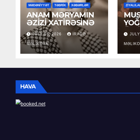
MƏDƏNİYYƏT
TƏBRİK
XƏBƏRLƏR
ZİYALILA
ANAM MƏRYAMIN
MUS
ƏZİZİ XATİRƏSİNƏ
YOĞ
ÖM
JULY 16, 2026
İRADƏ
JULY
MƏLIKOVA
MƏLIKO
HAVA