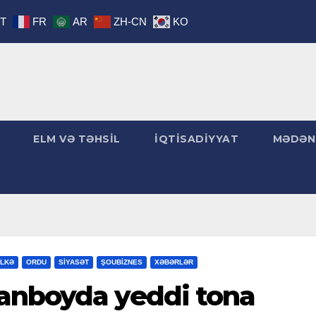
IT
FR
AR
ZH-CN
KO
ELM VƏ TƏHSİL
İQTİSADİYYAT
MƏDƏN
LKƏ
ORDU
SİYASƏT
ŞOUBİZNES
XƏBƏRLƏR
anboyda yeddi tona