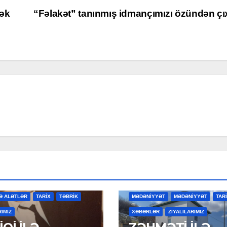
sək
“Fəlakət” tanınmış idmançımızı özündən çı
R
MƏDƏNİYYƏT
MƏDƏNİYYƏT
Ə ALƏTLƏR
TARİX
TƏBRİK
MƏDƏNİYYƏT
MƏDƏNİYYƏT
TAR
RIMIZ
XƏBƏRLƏR
ZİYALILARIMIZ