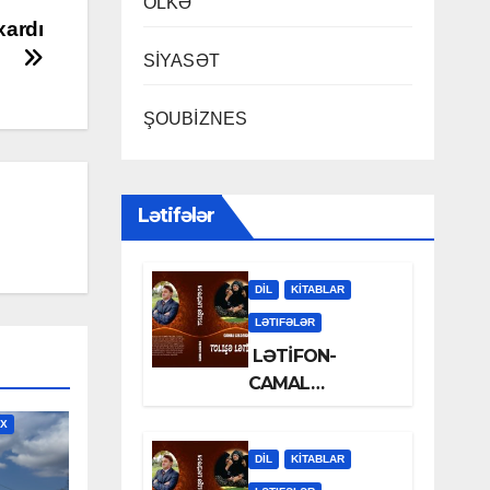
ÖLKƏ
xardı
SİYASƏT
ŞOUBİZNES
Lətifələr
DİL
KİTABLAR
LƏTIFƏLƏR
LƏTİFON-
CAMAL
LƏLƏZOƏ
İX
DİL
KİTABLAR