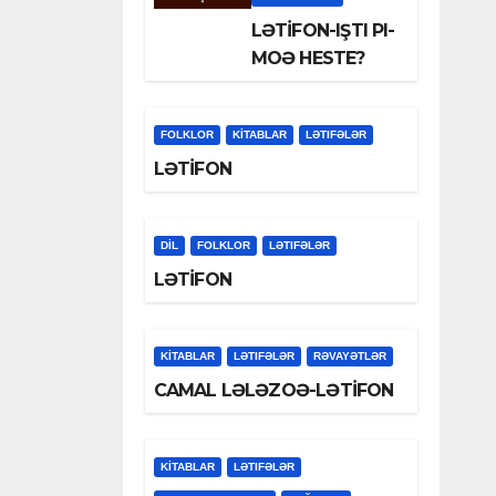
LƏTİFON-IŞTI PI-
MOƏ HESTE?
FOLKLOR
KİTABLAR
LƏTIFƏLƏR
LƏTİFON
DİL
FOLKLOR
LƏTIFƏLƏR
LƏTİFON
KİTABLAR
LƏTIFƏLƏR
RƏVAYƏTLƏR
CAMAL LƏLƏZOƏ-LƏTİFON
KİTABLAR
LƏTIFƏLƏR