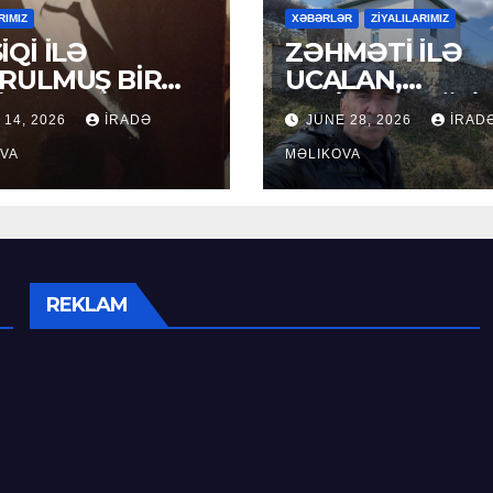
RIMIZ
XƏBƏRLƏR
ZİYALILARIMIZ
İQİ İLƏ
ZƏHMƏTİ İLƏ
RULMUŞ BİR
UCALAN,
ÜR
XEYİRXAHLIĞI İ
 14, 2026
İRADƏ
JUNE 28, 2026
İRAD
SEÇİLƏN: HACI
VA
RAMAZAN QULİ
MƏLIKOVA
REKLAM