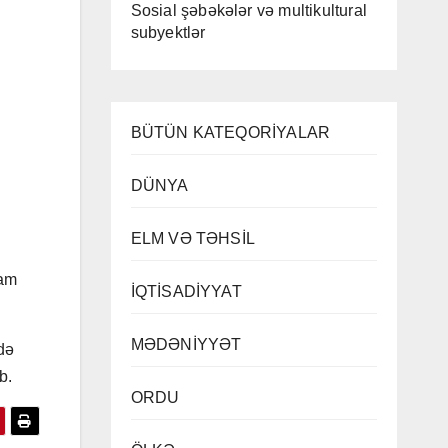
Sosial şəbəkələr və multikultural
subyektlər
BÜTÜN KATEQORİYALAR
DÜNYA
ELM VƏ TƏHSİL
ram
İQTİSADİYYAT
MƏDƏNİYYƏT
də
b.
ORDU