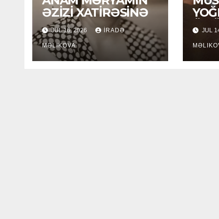
ANAM MƏRYAMIN
MUSİ
ƏZİZİ XATİRƏSİNƏ
YOĞ
ÖM
JUL 16, 2026
İRADƏ
JUL 1
MƏLIKOVA
MƏLIKO