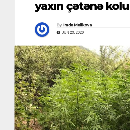
yaxın çətənə kolu
By
İradə Məlikova
JUN 23, 2020