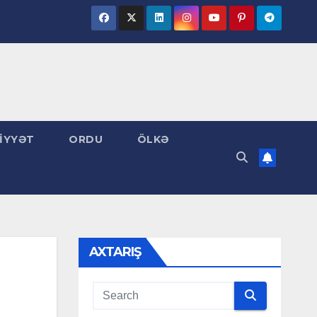
İYYƏT
ORDU
ÖLKƏ
AXTARIŞ