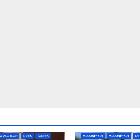
R
MƏDƏNİYYƏT
MƏDƏNİYYƏT
VƏ ALƏTLƏR
TARİX
TƏBRİK
MƏDƏNİYYƏT
MƏDƏNİYYƏT
TA