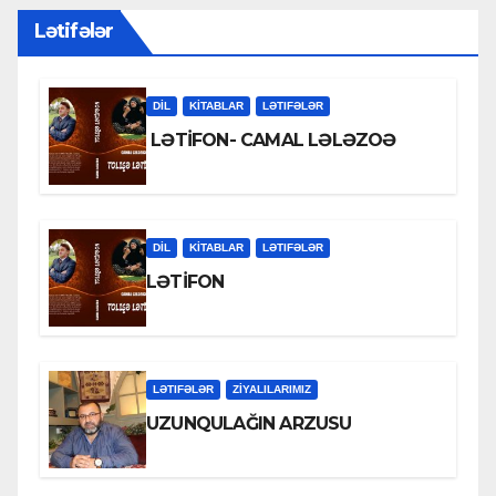
Lətifələr
DİL
KİTABLAR
LƏTIFƏLƏR
LƏTİFON- CAMAL LƏLƏZOƏ
DİL
KİTABLAR
LƏTIFƏLƏR
LƏTİFON
LƏTIFƏLƏR
ZİYALILARIMIZ
UZUNQULAĞIN ARZUSU