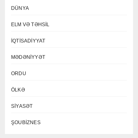
DÜNYA
ELM VƏ TƏHSİL
İQTİSADİYYAT
MƏDƏNİYYƏT
ORDU
ÖLKƏ
SİYASƏT
ŞOUBİZNES