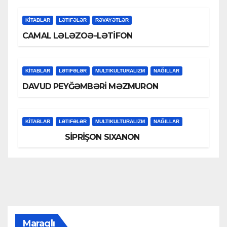
KİTABLAR
LƏTIFƏLƏR
RƏVAYƏTLƏR
CAMAL LƏLƏZOƏ-LƏTİFON
KİTABLAR
LƏTIFƏLƏR
MULTIKULTURALIZM
NAĞILLAR
DAVUD PEYĞƏMBƏRİ MƏZMURON
KİTABLAR
LƏTIFƏLƏR
MULTIKULTURALIZM
NAĞILLAR
SİPRİŞON SIXANON
Maraqlı