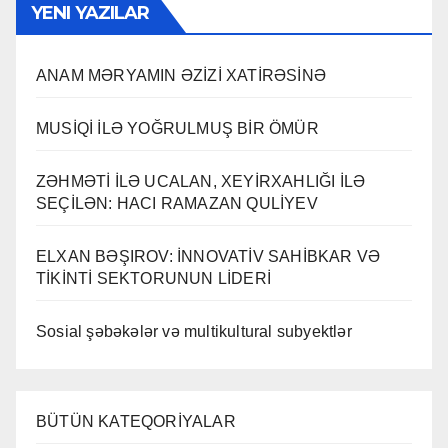
YENI YAZILAR
ANAM MƏRYAMIN ƏZİZİ XATİRƏSİNƏ
MUSİQİ İLƏ YOĞRULMUŞ BİR ÖMÜR
ZƏHMƏTİ İLƏ UCALAN, XEYİRXAHLIĞI İLƏ
SEÇİLƏN: HACI RAMAZAN QULİYEV
ELXAN BƏŞIROV: İNNOVATİV SAHİBKAR VƏ
TİKİNTİ SEKTORUNUN LİDERİ
Sosial şəbəkələr və multikultural subyektlər
BÜTÜN KATEQORİYALAR