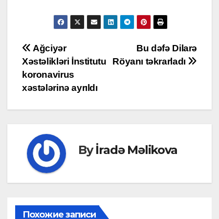
Post
Ağciyər
Bu dəfə Dilarə
Xəstəlikləri İnstitutu
Röyanı təkrarladı
navigation
koronavirus
xəstələrinə ayrıldı
By
İradə Məlikova
Похожие записи