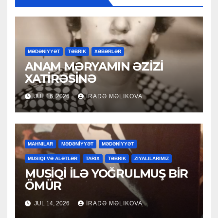
MƏDƏNİYYƏT
TƏBRİK
XƏBƏRLƏR
ANAM MƏRYAMIN ƏZİZİ
XATİRƏSİNƏ
JUL 16, 2026
İRADƏ MƏLIKOVA
MAHNILAR
MƏDƏNİYYƏT
MƏDƏNİYYƏT
MUSİQİ VƏ ALƏTLƏR
TARİX
TƏBRİK
ZİYALILARIMIZ
MUSİQİ İLƏ YOĞRULMUŞ BİR
ÖMÜR
JUL 14, 2026
İRADƏ MƏLIKOVA