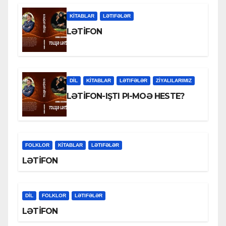
KİTABLAR
LƏTIFƏLƏR
LƏTİFON
DİL
KİTABLAR
LƏTIFƏLƏR
ZİYALILARIMIZ
LƏTİFON-IŞTI PI-MOƏ HESTE?
FOLKLOR
KİTABLAR
LƏTIFƏLƏR
LƏTİFON
DİL
FOLKLOR
LƏTIFƏLƏR
LƏTİFON