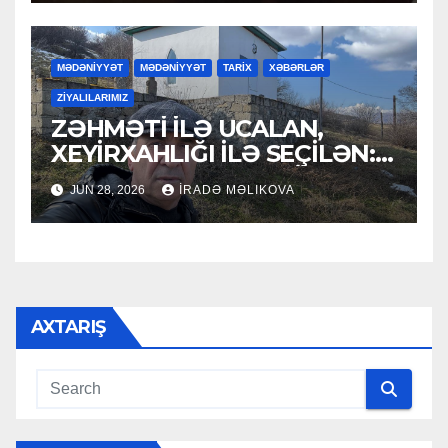
MƏDƏNİYYƏT
MƏDƏNİYYƏT
TARİX
XƏBƏRLƏR
ZİYALILARIMIZ
ZƏHMƏTİ İLƏ UCALAN,
XEYİRXAHLIĞI İLƏ SEÇİLƏN:
HACI RAMAZAN QULİYEV
JUN 28, 2026
İRADƏ MƏLIKOVA
AXTARIŞ