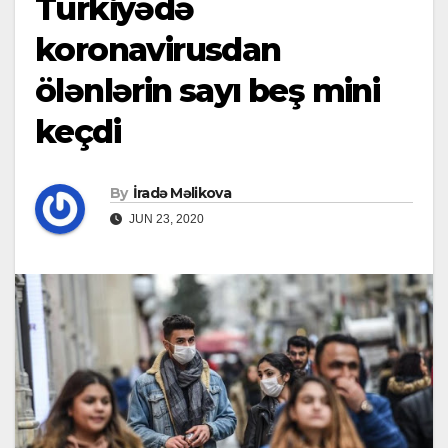
Türkiyədə
koronavirusdan
ölənlərin sayı beş mini
keçdi
By
İradə Məlikova
JUN 23, 2020