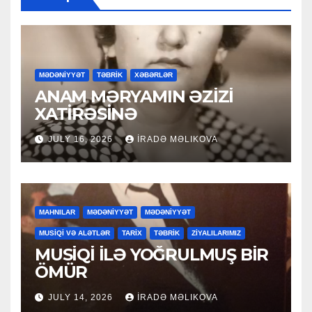
MƏDƏNİYYƏT
TƏBRİK
XƏBƏRLƏR
ANAM MƏRYAMIN ƏZİZİ
XATİRƏSİNƏ
JULY 16, 2026
İRADƏ MƏLIKOVA
MAHNILAR
MƏDƏNİYYƏT
MƏDƏNİYYƏT
MUSİQİ VƏ ALƏTLƏR
TARİX
TƏBRİK
ZİYALILARIMIZ
MUSİQİ İLƏ YOĞRULMUŞ BİR
ÖMÜR
JULY 14, 2026
İRADƏ MƏLIKOVA