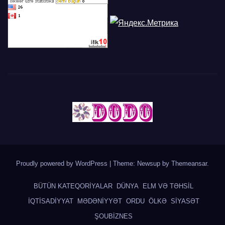
Proudly powered by WordPress
|
Theme: Newsup by
Themeansar
.
BÜTÜN KATEQORİYALAR
DÜNYA
ELM VƏ TƏHSİL
İQTİSADİYYAT
MƏDƏNİYYƏT
ORDU
ÖLKƏ
SİYASƏT
ŞOUBİZNES