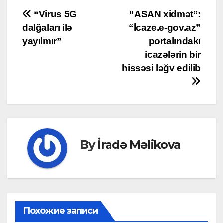
Post
“Virus 5G
“ASAN xidmət”:
dalğaları ilə
“İcaze.e-gov.az”
navigation
yayılmır”
portalındakı
icazələrin bir
hissəsi ləğv edilib
By
İradə Məlikova
Похожие записи