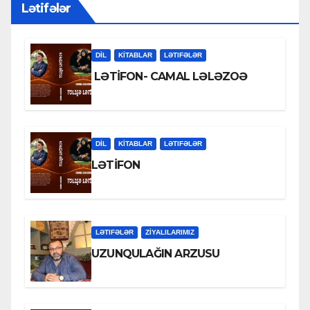
Lətifələr
DİL
KİTABLAR
LƏTIFƏLƏR
LƏTİFON- CAMAL LƏLƏZOƏ
DİL
KİTABLAR
LƏTIFƏLƏR
LƏTİFON
LƏTIFƏLƏR
ZİYALILARIMIZ
UZUNQULAĞIN ARZUSU