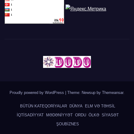
Proudly powered by WordPress
|
Theme: Newsup by
Themeansar
.
BÜTÜN KATEQORİYALAR
DÜNYA
ELM VƏ TƏHSİL
İQTİSADİYYAT
MƏDƏNİYYƏT
ORDU
ÖLKƏ
SİYASƏT
ŞOUBİZNES