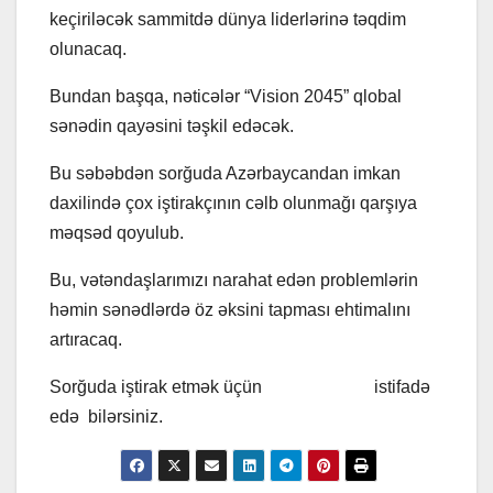
keçiriləcək sammitdə dünya liderlərinə təqdim
olunacaq.
Bundan başqa, nəticələr “Vision 2045” qlobal
sənədin qayəsini təşkil edəcək.
Bu səbəbdən sorğuda Azərbaycandan imkan
daxilində çox iştirakçının cəlb olunmağı qarşıya
məqsəd qoyulub.
Bu, vətəndaşlarımızı narahat edən problemlərin
həmin sənədlərdə öz əksini tapması ehtimalını
artıracaq.
Sorğuda iştirak etmək üçün
bu keçiddən
istifadə
edə bilərsiniz.