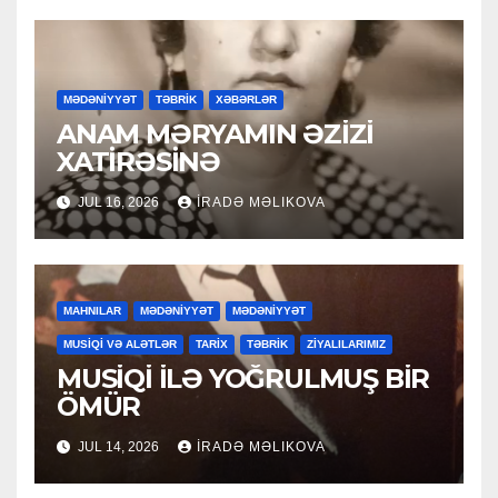
MƏDƏNİYYƏT
TƏBRİK
XƏBƏRLƏR
ANAM MƏRYAMIN ƏZİZİ
XATİRƏSİNƏ
JUL 16, 2026
İRADƏ MƏLIKOVA
MAHNILAR
MƏDƏNİYYƏT
MƏDƏNİYYƏT
MUSİQİ VƏ ALƏTLƏR
TARİX
TƏBRİK
ZİYALILARIMIZ
MUSİQİ İLƏ YOĞRULMUŞ BİR
ÖMÜR
JUL 14, 2026
İRADƏ MƏLIKOVA