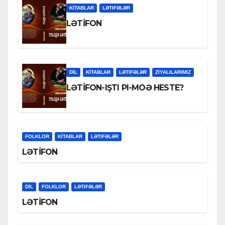
KİTABLAR
LƏTIFƏLƏR
LƏTİFON
DİL
KİTABLAR
LƏTIFƏLƏR
ZİYALILARIMIZ
LƏTİFON-IŞTI PI-MOƏ HESTE?
FOLKLOR
KİTABLAR
LƏTIFƏLƏR
LƏTİFON
DİL
FOLKLOR
LƏTIFƏLƏR
LƏTİFON