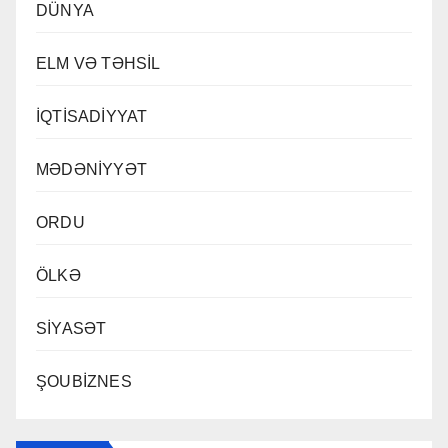
DÜNYA
ELM VƏ TƏHSİL
İQTİSADİYYAT
MƏDƏNİYYƏT
ORDU
ÖLKƏ
SİYASƏT
ŞOUBİZNES