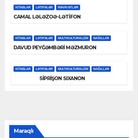
KİTABLAR
LƏTIFƏLƏR
RƏVAYƏTLƏR
CAMAL LƏLƏZOƏ-LƏTİFON
KİTABLAR
LƏTIFƏLƏR
MULTIKULTURALIZM
NAĞILLAR
DAVUD PEYĞƏMBƏRİ MƏZMURON
KİTABLAR
LƏTIFƏLƏR
MULTIKULTURALIZM
NAĞILLAR
SİPRİŞON SIXANON
Maraqlı