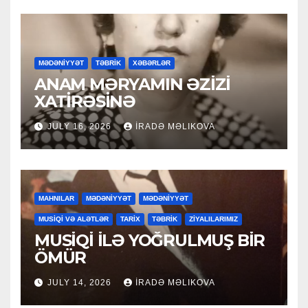
MƏDƏNİYYƏT
TƏBRİK
XƏBƏRLƏR
ANAM MƏRYAMIN ƏZİZİ
XATİRƏSİNƏ
JULY 16, 2026
İRADƏ MƏLIKOVA
MAHNILAR
MƏDƏNİYYƏT
MƏDƏNİYYƏT
MUSİQİ VƏ ALƏTLƏR
TARİX
TƏBRİK
ZİYALILARIMIZ
MUSİQİ İLƏ YOĞRULMUŞ BİR
ÖMÜR
JULY 14, 2026
İRADƏ MƏLIKOVA