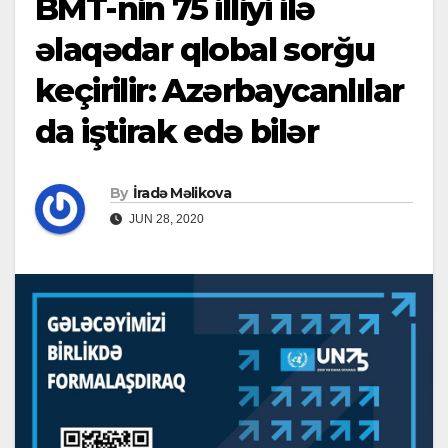
BMT-nin 75 illiyi ilə
əlaqədar qlobal sorğu
keçirilir: Azərbaycanlılar
da iştirak edə bilər
By
İradə Məlikova
JUN 28, 2020