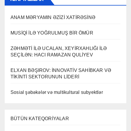
ANAM MƏRYAMIN ƏZİZİ XATİRƏSİNƏ
MUSİQİ İLƏ YOĞRULMUŞ BİR ÖMÜR
ZƏHMƏTİ İLƏ UCALAN, XEYİRXAHLIĞI İLƏ
SEÇİLƏN: HACI RAMAZAN QULİYEV
ELXAN BƏŞIROV: İNNOVATİV SAHİBKAR VƏ
TİKİNTİ SEKTORUNUN LİDERİ
Sosial şəbəkələr və multikultural subyektlər
BÜTÜN KATEQORİYALAR