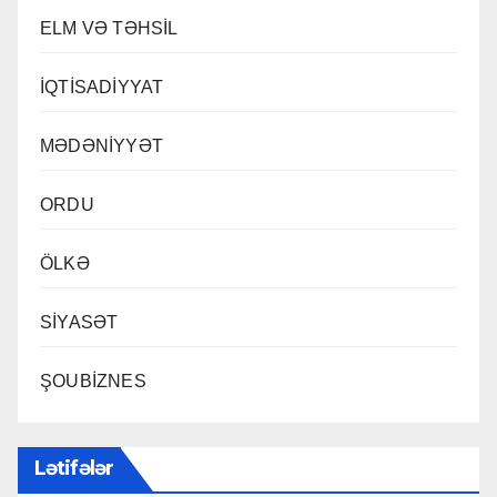
ELM VƏ TƏHSİL
İQTİSADİYYAT
MƏDƏNİYYƏT
ORDU
ÖLKƏ
SİYASƏT
ŞOUBİZNES
Lətifələr