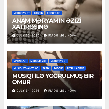
MƏDƏNİYYƏT
TƏBRİK
XƏBƏRLƏR
ANAM MƏRYAMIN ƏZİZİ
XATİRƏSİNƏ
JULY 16, 2026
İRADƏ MƏLIKOVA
MAHNILAR
MƏDƏNİYYƏT
MƏDƏNİYYƏT
MUSİQİ VƏ ALƏTLƏR
TARİX
TƏBRİK
ZİYALILARIMIZ
MUSİQİ İLƏ YOĞRULMUŞ BİR
ÖMÜR
JULY 14, 2026
İRADƏ MƏLIKOVA