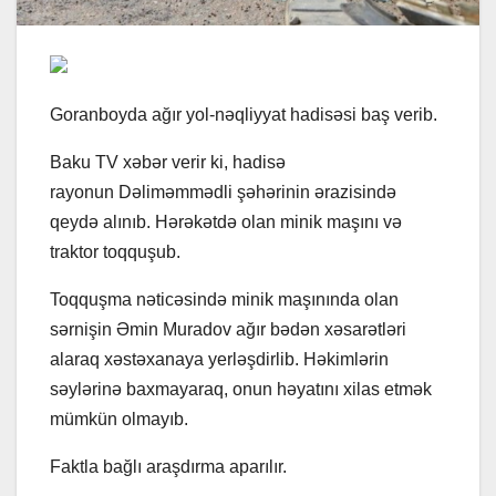
Goranboyda ağır yol-nəqliyyat hadisəsi baş verib.
Baku TV xəbər verir ki, hadisə
rayonun Dəliməmmədli şəhərinin ərazisində
qeydə alınıb. Hərəkətdə olan minik maşını və
traktor toqquşub.
Toqquşma nəticəsində minik maşınında olan
sərnişin Əmin Muradov ağır bədən xəsarətləri
alaraq xəstəxanaya yerləşdirlib. Həkimlərin
səylərinə baxmayaraq, onun həyatını xilas etmək
mümkün olmayıb.
Faktla bağlı araşdırma aparılır.