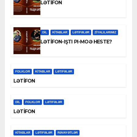
LƏTİFON
DİL
KİTABLAR
LƏTIFƏLƏR
ZİYALILARIMIZ
LƏTİFON-IŞTI PI-MOƏ HESTE?
FOLKLOR
KİTABLAR
LƏTIFƏLƏR
LƏTİFON
DİL
FOLKLOR
LƏTIFƏLƏR
LƏTİFON
KİTABLAR
LƏTIFƏLƏR
RƏVAYƏTLƏR