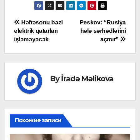
Post
Həftəsonu bəzi
Peskov: “Rusiya
elektrik qatarları
hələ sərhədlərini
navigation
işləməyəcək
açmır”
By
İradə Məlikova
Похожие записи