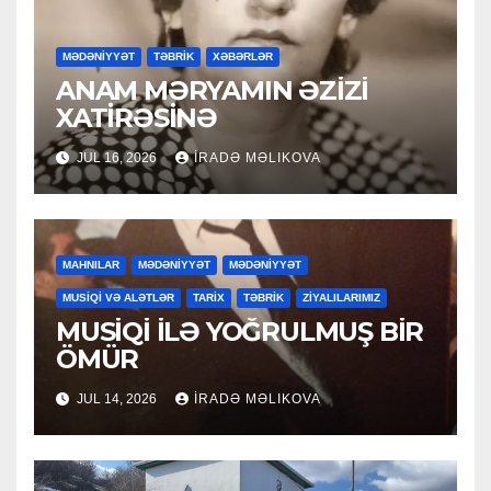
MƏDƏNİYYƏT
TƏBRİK
XƏBƏRLƏR
ANAM MƏRYAMIN ƏZİZİ
XATİRƏSİNƏ
JUL 16, 2026
İRADƏ MƏLIKOVA
MAHNILAR
MƏDƏNİYYƏT
MƏDƏNİYYƏT
MUSİQİ VƏ ALƏTLƏR
TARİX
TƏBRİK
ZİYALILARIMIZ
MUSİQİ İLƏ YOĞRULMUŞ BİR
ÖMÜR
JUL 14, 2026
İRADƏ MƏLIKOVA