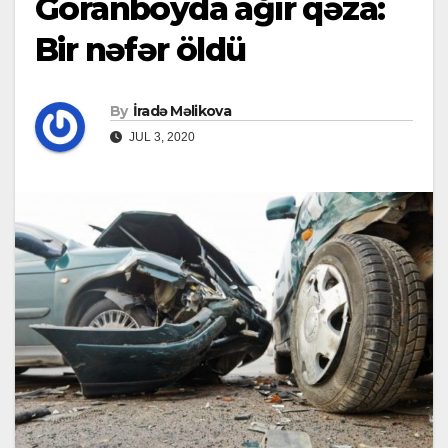
Goranboyda ağır qəza:
Bir nəfər öldü
By
İradə Məlikova
JUL 3, 2020