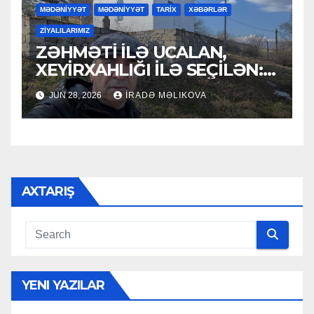
MƏDƏNİYYƏT
MƏDƏNİYYƏT
TARİX
XƏBƏRLƏR
ZİYALILARIMIZ
ZƏHMƏTİ İLƏ UCALAN,
XEYİRXAHLIĞI İLƏ SEÇİLƏN:
HACI RAMAZAN QULİYEV
JUN 28, 2026
İRADƏ MƏLIKOVA
AXTARIŞ
YENI YAZILAR