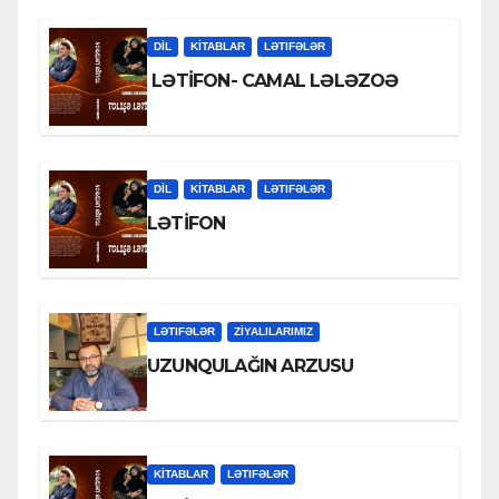
DİL
KİTABLAR
LƏTIFƏLƏR
LƏTİFON- CAMAL LƏLƏZOƏ
DİL
KİTABLAR
LƏTIFƏLƏR
LƏTİFON
LƏTIFƏLƏR
ZİYALILARIMIZ
UZUNQULAĞIN ARZUSU
KİTABLAR
LƏTIFƏLƏR