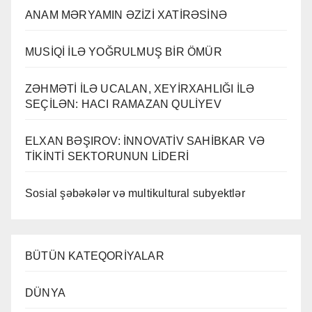
ANAM MƏRYAMIN ƏZİZİ XATİRƏSİNƏ
MUSİQİ İLƏ YOĞRULMUŞ BİR ÖMÜR
ZƏHMƏTİ İLƏ UCALAN, XEYİRXAHLIĞI İLƏ
SEÇİLƏN: HACI RAMAZAN QULİYEV
ELXAN BƏŞIROV: İNNOVATİV SAHİBKAR VƏ
TİKİNTİ SEKTORUNUN LİDERİ
Sosial şəbəkələr və multikultural subyektlər
BÜTÜN KATEQORİYALAR
DÜNYA