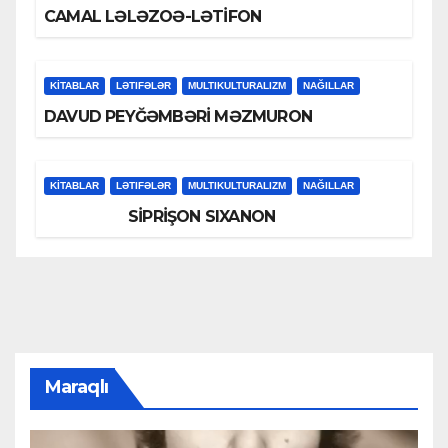
CAMAL LƏLƏZOƏ-LƏTİFON
KİTABLAR
LƏTIFƏLƏR
MULTIKULTURALIZM
NAĞILLAR
DAVUD PEYĞƏMBƏRİ MƏZMURON
KİTABLAR
LƏTIFƏLƏR
MULTIKULTURALIZM
NAĞILLAR
SİPRİŞON SIXANON
Maraqlı