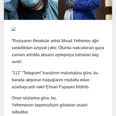
“Rusiyanın Əməkdar artisti Mixail Yefremov ağır
xəstəlikdən əziyyət çəkir. Ölümlə nəticələnən qəza
zamanı artistdə absans epilepsiya tutmaları baş
verib”.
“112” “Telegram” kanalının məlumatına görə, bu
barədə aktyorun hüquqlarını müdafiə edən
azərbaycanlı vəkil Elman Paşayev bildirib.
Onun sözlərinə görə, bu,
Yefremovun təqsirsizliyini göstərən əsaslı
sübutdur.