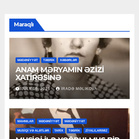
Maraqlı
MƏDƏNİYYƏT
TƏBRİK
XƏBƏRLƏR
ANAM MƏRYAMIN ƏZİZİ
XATİRƏSİNƏ
JULY 16, 2026
İRADƏ MƏLIKOVA
MAHNILAR
MƏDƏNİYYƏT
MƏDƏNİYYƏT
MUSİQİ VƏ ALƏTLƏR
TARİX
TƏBRİK
ZİYALILARIMIZ