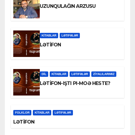
UZUNQULAĞIN ARZUSU
KİTABLAR
LƏTIFƏLƏR
LƏTİFON
DİL
KİTABLAR
LƏTIFƏLƏR
ZİYALILARIMIZ
LƏTİFON-IŞTI PI-MOƏ HESTE?
FOLKLOR
KİTABLAR
LƏTIFƏLƏR
LƏTİFON