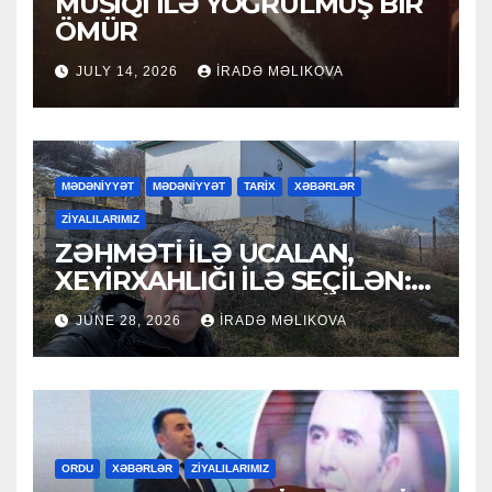
MUSİQİ İLƏ YOĞRULMUŞ BİR
ÖMÜR
JULY 14, 2026
İRADƏ MƏLIKOVA
MƏDƏNİYYƏT
MƏDƏNİYYƏT
TARİX
XƏBƏRLƏR
ZİYALILARIMIZ
ZƏHMƏTİ İLƏ UCALAN,
XEYİRXAHLIĞI İLƏ SEÇİLƏN:
HACI RAMAZAN QULİYEV
JUNE 28, 2026
İRADƏ MƏLIKOVA
ORDU
XƏBƏRLƏR
ZİYALILARIMIZ