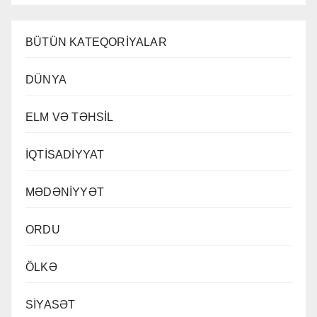
BÜTÜN KATEQORİYALAR
DÜNYA
ELM VƏ TƏHSİL
İQTİSADİYYAT
MƏDƏNİYYƏT
ORDU
ÖLKƏ
SİYASƏT