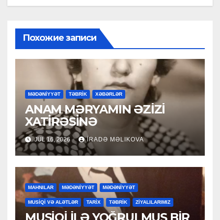
Похожие записи
MƏDƏNİYYƏT
TƏBRİK
XƏBƏRLƏR
ANAM MƏRYAMIN ƏZİZİ
XATİRƏSİNƏ
JUL 16, 2026
İRADƏ MƏLIKOVA
MAHNILAR
MƏDƏNİYYƏT
MƏDƏNİYYƏT
MUSİQİ VƏ ALƏTLƏR
TARİX
TƏBRİK
ZİYALILARIMIZ
MUSİQİ İLƏ YOĞRULMUŞ BİR