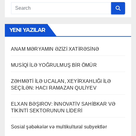
YENI YAZILAR
ANAM MƏRYAMIN ƏZİZİ XATİRƏSİNƏ
MUSİQİ İLƏ YOĞRULMUŞ BİR ÖMÜR
ZƏHMƏTİ İLƏ UCALAN, XEYİRXAHLIĞI İLƏ
SEÇİLƏN: HACI RAMAZAN QULİYEV
ELXAN BƏŞIROV: İNNOVATİV SAHİBKAR VƏ
TİKİNTİ SEKTORUNUN LİDERİ
Sosial şəbəkələr və multikultural subyektlər