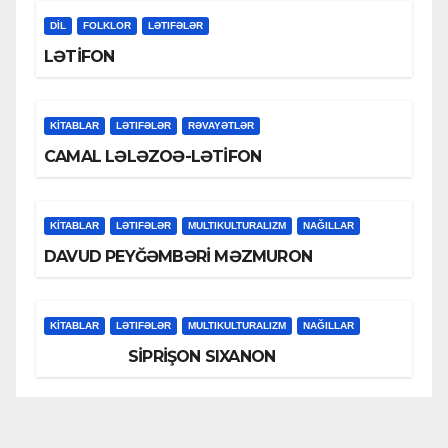
DİL
FOLKLOR
LƏTIFƏLƏR
LƏTİFON
KİTABLAR
LƏTIFƏLƏR
RƏVAYƏTLƏR
CAMAL LƏLƏZOƏ-LƏTİFON
KİTABLAR
LƏTIFƏLƏR
MULTIKULTURALIZM
NAĞILLAR
DAVUD PEYĞƏMBƏRİ MƏZMURON
KİTABLAR
LƏTIFƏLƏR
MULTIKULTURALIZM
NAĞILLAR
SİPRİŞON SIXANON