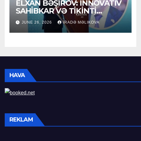
ELXAN BƏŞIROV: İNNOVATİV
SAHİBKAR VƏ TİKİNTİ
SEKTORUNUN LİDERİ
JUNE 26, 2026
İRADƏ MƏLIKOVA
HAVA
REKLAM