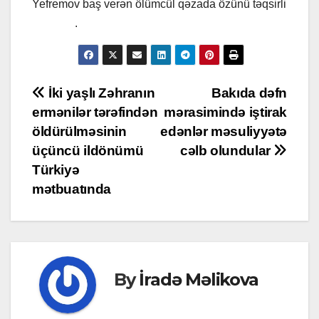
Yefremov baş verən ölümcül qəzada özünü təqsirli
bilməyib
.
Post
İki yaşlı Zəhranın
Bakıda dəfn
ermənilər tərəfindən
mərasimində iştirak
navigation
öldürülməsinin
edənlər məsuliyyətə
üçüncü ildönümü
cəlb olundular
Türkiyə
mətbuatında
By
İradə Məlikova