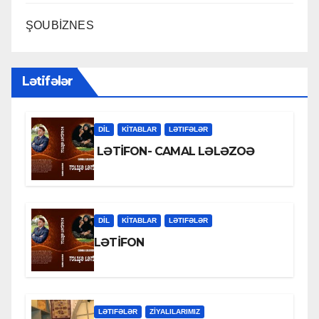
ŞOUBİZNES
Lətifələr
DİL
KİTABLAR
LƏTIFƏLƏR
LƏTİFON- CAMAL LƏLƏZOƏ
DİL
KİTABLAR
LƏTIFƏLƏR
LƏTİFON
LƏTIFƏLƏR
ZİYALILARIMIZ