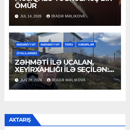
ÖMÜR
JUL 14, 2026
İRADƏ MƏLIKOVA
MƏDƏNİYYƏT
MƏDƏNİYYƏT
TARİX
XƏBƏRLƏR
ZİYALILARIMIZ
ZƏHMƏTİ İLƏ UCALAN,
XEYİRXAHLIĞI İLƏ SEÇİLƏN:
HACI RAMAZAN QULİYEV
JUN 28, 2026
İRADƏ MƏLIKOVA
AXTARIŞ