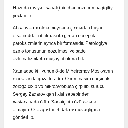
Hazırda rusiyalı sənətçinin diaqnozunun həqiqiliyi
yoxlanılır.
Absans – qıcolma meydana çıxmadan huşun
qısamüddətli itirilməsi ilə gedən epileptik
paroksizmlərin ayrıca bir formasıdır. Patologiya
əzələ tonusunun pozulması və sadə
avtomatizmlərlə müşayiət oluna bilər.
Xatırladaq ki, iyunun 8-də M.Yefremov Moskvanın
mərkəzində qəza törədib. Onun maşını qarşıdakı
zolağa çıxıb və mikroavtobusa çırpılıb, sürücü
Sergey Zaxarov qan itkisi səbəbindən
xəstəxanada ölüb. Sənətçinin özü xəsarət
almayıb. O, avqustun 9-dək ev dustaqlığına
göndərilib.