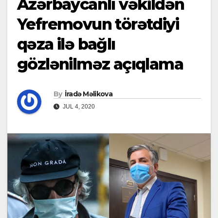
Azərbaycanlı vəkildən
Yefremovun törətdiyi
qəza ilə bağlı
gözlənilməz açıqlama
By
İradə Məlikova
JUL 4, 2020