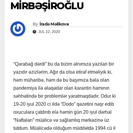
MİRBƏŞİROĞLU
By
İradə Məlikova
JUL 22, 2020
“Qarabağ dərdi” bu da bizim alnımıza yazılan bir
yazıdır əzizlərim. Ağır da olsa etiraf etməliyik ki,
həm müharibə, həm də bu başımıza bəla olan
pandemiya ilə əlaqədar olan karantin hamının
səhhətində bir problemlər yaratmaqdadır. Odur ki
19-20 iyul 2020 ci ildə “Dodo” qəzetini nəşr edib
oxuculara çatdırıb elə həmin gün 20 iyul dərhal
“Naftalan” müalicə və sağlamlıq mərkəzinə üz
tutdum. Müalicədə olduğum müddətdə 1994 cü il