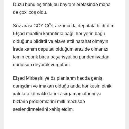
Düzü bunu eşitmək bu bayram ərəfəsində mənə
də çox xoş oldu.
Söz arası GÖY GÖL arzumu da deputata bildirdim.
Elşad müəllim karantinlə bağlı hər yerin bağlı
olduğunu bildirdi və əlavə etdi narahat olmayın
İradə xanım deputatı olduğum ərazidə olmanızı
təmin edərik bircə bəşəriyyət bu pandemiyadan
qurtulsun deyərək vurğuladı.
Elşad Mirbəşirliyə öz planlarım haqda geniş
danışdım və imakan olduğu anda hər kəsin etnik
xalqlara köməkliklərini əsirgəməmələrini və
bizlərin problemlərini milli məclisdə
səsləndirmələrini xahiş etdim.