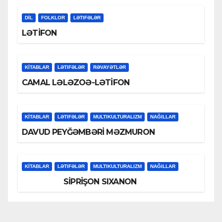
DİL
FOLKLOR
LƏTIFƏLƏR
LƏTİFON
KİTABLAR
LƏTIFƏLƏR
RƏVAYƏTLƏR
CAMAL LƏLƏZOƏ-LƏTİFON
KİTABLAR
LƏTIFƏLƏR
MULTIKULTURALIZM
NAĞILLAR
DAVUD PEYĞƏMBƏRİ MƏZMURON
KİTABLAR
LƏTIFƏLƏR
MULTIKULTURALIZM
NAĞILLAR
SİPRİŞON SIXANON