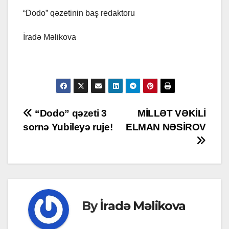
“Dodo” qəzetinin baş redaktoru
İradə Məlikova
Post
“Dodo” qəzeti 3
MİLLƏT VƏKİLİ
sornə Yubileyə ruje!
ELMAN NƏSİROV
navigation
By
İradə Məlikova