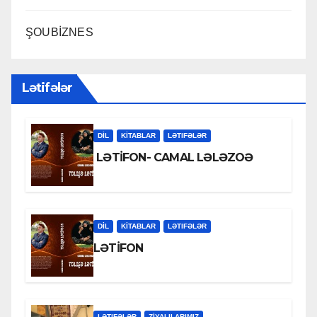
ŞOUBİZNES
Lətifələr
DİL
KİTABLAR
LƏTIFƏLƏR
LƏTİFON- CAMAL LƏLƏZOƏ
DİL
KİTABLAR
LƏTIFƏLƏR
LƏTİFON
LƏTIFƏLƏR
ZİYALILARIMIZ