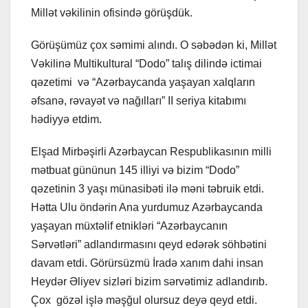
Millət vəkilinin ofisində görüşdük.
Görüşümüz çox səmimi alındı. O səbədən ki, Millət
Vəkilinə Multikultural “Dodo” talış dilində ictimai
qəzetimi və “Azərbaycanda yaşayan xalqların
əfsanə, rəvayət və nağılları” II seriya kitabımı
hədiyyə etdim.
Elşad Mirbəşirli Azərbaycan Respublikasının milli
mətbuat gününun 145 illiyi və bizim “Dodo”
qəzetinin 3 yaşı münasibəti ilə məni təbruik etdi.
Hətta Ulu öndərin Ana yurdumuz Azərbaycanda
yaşayan müxtəlif etnikləri “Azərbaycanın
Sərvətləri” adlandırmasını qeyd edərək söhbətini
davam etdi. Görürsüzmü İradə xanım dahi insan
Heydər Əliyev sizləri bizim sərvətimiz adlandırıb.
Çox gözəl işlə məşğul olursuz deyə qeyd etdi.