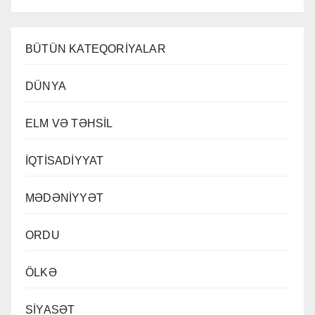
BÜTÜN KATEQORİYALAR
DÜNYA
ELM VƏ TƏHSİL
İQTİSADİYYAT
MƏDƏNİYYƏT
ORDU
ÖLKƏ
SİYASƏT