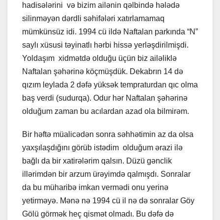
hadisələrini və bizim ailənin qəlbində hələdə
silinməyən dərdli səhifələri xatırlamamaq
mümkünsüz idi. 1994 cü ildə Naftalan parkında “N”
saylı xüsusi təyinatlı hərbi hissə yerləşdirilmişdi.
Yoldaşım xidmətdə olduğu üçün biz ailəliklə
Naftalan şəhərinə köçmüşdük. Dekabrın 14 də
qızım leylada 2 dəfə yüksək tempraturdan qıc olma
baş verdi (sudurqa). Odur hər Naftalan şəhərinə
olduğum zaman bu acılardan azad ola bilmirəm.
Bir həftə müalicədən sonra səhhətimin az da olsa
yaxşılaşdığını görüb istədim olduğum ərazi ilə
bağlı da bir xatirələrim qalsın. Düzü gənclik
illərimdən bir arzum ürəyimdə qalmışdı. Sonralar
da bu müharibə imkan vermədi onu yerinə
yetirməyə. Mənə nə 1994 cü il nə də sonralar Göy
Gölü görmək heç qismət olmadı. Bu dəfə də