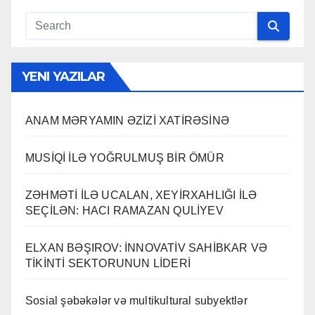
YENI YAZILAR
ANAM MƏRYAMIN ƏZİZİ XATİRƏSİNƏ
MUSİQİ İLƏ YOĞRULMUŞ BİR ÖMÜR
ZƏHMƏTİ İLƏ UCALAN, XEYİRXAHLIĞI İLƏ
SEÇİLƏN: HACI RAMAZAN QULİYEV
ELXAN BƏŞIROV: İNNOVATİV SAHİBKAR VƏ
TİKİNTİ SEKTORUNUN LİDERİ
Sosial şəbəkələr və multikultural subyektlər