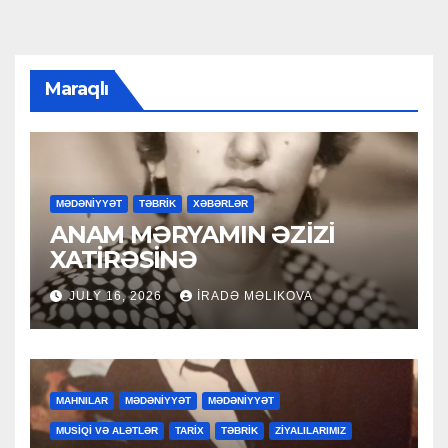
Maraqlı
MƏDƏNİYYƏT
TƏBRİK
XƏBƏRLƏR
ANAM MƏRYAMIN ƏZİZİ
XATİRƏSİNƏ
JULY 16, 2026
İRADƏ MƏLIKOVA
MAHNILAR
MƏDƏNİYYƏT
MƏDƏNİYYƏT
MUSİQİ VƏ ALƏTLƏR
TARİX
TƏBRİK
ZİYALILARIMIZ