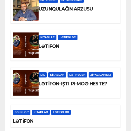
UZUNQULAĞIN ARZUSU
KİTABLAR
LƏTIFƏLƏR
LƏTİFON
DİL
KİTABLAR
LƏTIFƏLƏR
ZİYALILARIMIZ
LƏTİFON-IŞTI PI-MOƏ HESTE?
FOLKLOR
KİTABLAR
LƏTIFƏLƏR
LƏTİFON