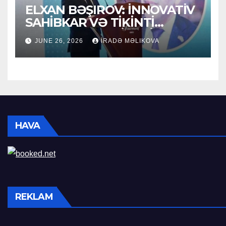
ELXAN BƏŞIROV: İNNOVATİV
SAHİBKAR VƏ TİKİNTİ
SEKTORUNUN LİDERİ
JUNE 26, 2026
İRADƏ MƏLIKOVA
HAVA
REKLAM