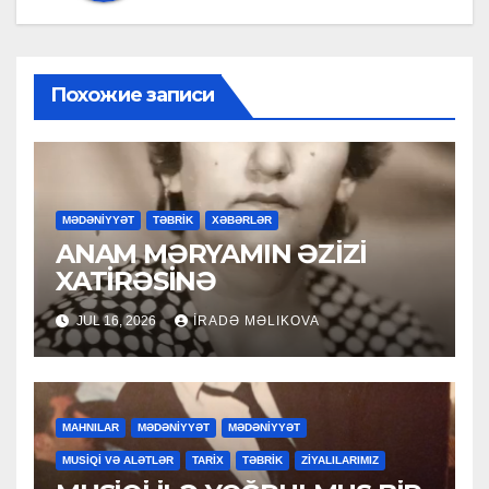
Похожие записи
MƏDƏNİYYƏT
TƏBRİK
XƏBƏRLƏR
ANAM MƏRYAMIN ƏZİZİ
XATİRƏSİNƏ
JUL 16, 2026
İRADƏ MƏLIKOVA
MAHNILAR
MƏDƏNİYYƏT
MƏDƏNİYYƏT
MUSİQİ VƏ ALƏTLƏR
TARİX
TƏBRİK
ZİYALILARIMIZ