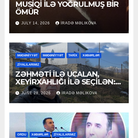
MUSİQİ İLƏ YOĞRULMUŞ BİR
ÖMÜR
JULY 14, 2026
İRADƏ MƏLIKOVA
MƏDƏNİYYƏT
MƏDƏNİYYƏT
TARİX
XƏBƏRLƏR
ZİYALILARIMIZ
ZƏHMƏTİ İLƏ UCALAN,
XEYİRXAHLIĞI İLƏ SEÇİLƏN:
HACI RAMAZAN QULİYEV
JUNE 28, 2026
İRADƏ MƏLIKOVA
ORDU
XƏBƏRLƏR
ZİYALILARIMIZ