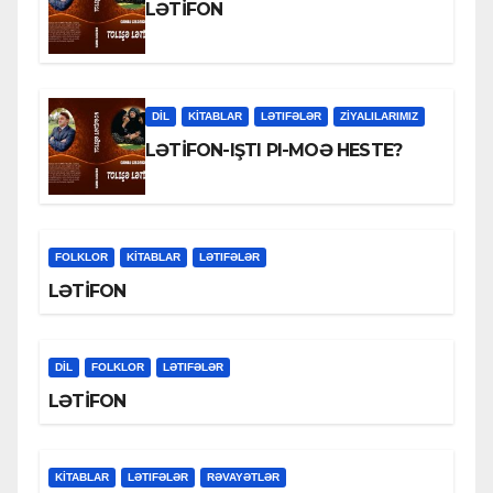
LƏTİFON
DİL
KİTABLAR
LƏTIFƏLƏR
ZİYALILARIMIZ
LƏTİFON-IŞTI PI-MOƏ HESTE?
FOLKLOR
KİTABLAR
LƏTIFƏLƏR
LƏTİFON
DİL
FOLKLOR
LƏTIFƏLƏR
LƏTİFON
KİTABLAR
LƏTIFƏLƏR
RƏVAYƏTLƏR