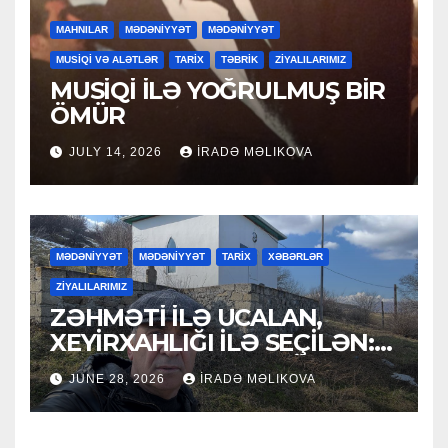
MAHNILAR
MƏDƏNİYYƏT
MƏDƏNİYYƏT
MUSİQİ VƏ ALƏTLƏR
TARİX
TƏBRİK
ZİYALILARIMIZ
MUSİQİ İLƏ YOĞRULMUŞ BİR
ÖMÜR
JULY 14, 2026
İRADƏ MƏLIKOVA
MƏDƏNİYYƏT
MƏDƏNİYYƏT
TARİX
XƏBƏRLƏR
ZİYALILARIMIZ
ZƏHMƏTİ İLƏ UCALAN,
XEYİRXAHLIĞI İLƏ SEÇİLƏN:
HACI RAMAZAN QULİYEV
JUNE 28, 2026
İRADƏ MƏLIKOVA