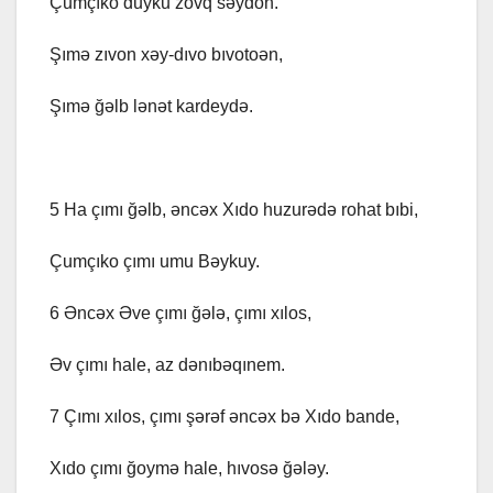
Çumçıko duyku zovq səydon.
Şımə zıvon xəy-dıvo bıvotoən,
Şımə ğəlb lənət kardeydə.
5 Ha çımı ğəlb, əncəx Xıdo huzurədə rohat bıbi,
Çumçıko çımı umu Bəykuy.
6 Əncəx Əve çımı ğələ, çımı xılos,
Əv çımı hale, az dənıbəqınem.
7 Çımı xılos, çımı şərəf əncəx bə Xıdo bande,
Xıdo çımı ğoymə hale, hıvosə ğələy.