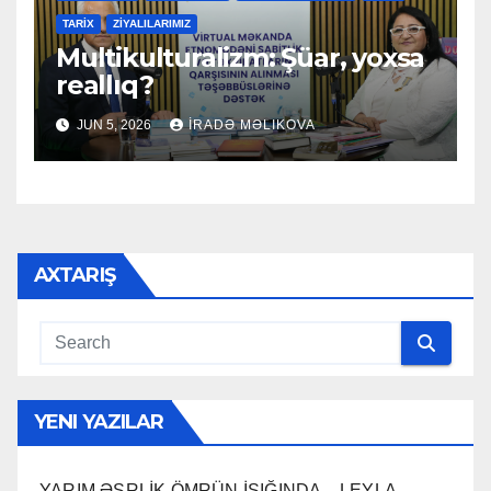
TARİX
ZİYALILARIMIZ
Multikulturalizm: Şüar, yoxsa
reallıq?
JUN 5, 2026
İRADƏ MƏLIKOVA
AXTARIŞ
YENI YAZILAR
YARIM ƏSRLİK ÖMRÜN İŞIĞINDA – LEYLA