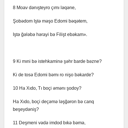
8 Moav dənışteyro çımı ləqəne,
Şobədom Iştə məşo Edomi bəqətem,
Iştə ğələbə hərayi bə Filişt ebəkam».
9 Ki mıni bə istehkaminə şəhr barde bəzne?
Ki de tosə Edomi bəmı ro nişo bəkarde?
10 Ha Xıdo, Tı boçi əmənı şodoy?
Ha Xıdo, boçi deçəmə ləşğəron bə canq
beşeydəniş?
11 Deşmeni vədə imdod bıkə bəmə,