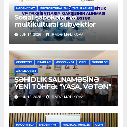
MƏDƏNİYYƏT
MULTIKULTURALIZM
ZİYALILARIMIZ
Sosial şəbəkələr və
multikultural subyektlər
JUN 14, 2026
İRADƏ MƏLIKOVA
ƏDƏBİYYAT
KİTABLAR
MƏDƏNİYYƏT
ORDU
XƏBƏRLƏR
ZİYALILARIMIZ
ŞƏHİDLİK SALNAMƏSİNƏ
YENİ TÖHFƏ: “YAŞA, VƏTƏN”
JUN 13, 2026
İRADƏ MƏLIKOVA
HAQQIMIZDA
MƏDƏNİYYƏT
MULTIKULTURALIZM
ÖLKƏ