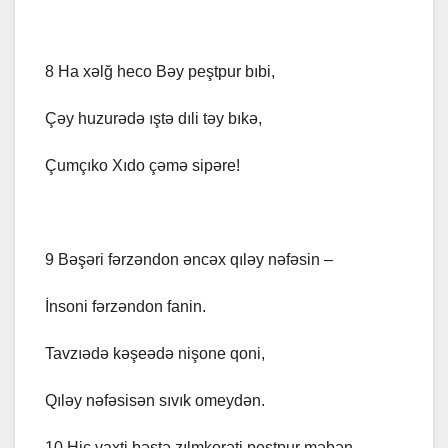
8 Ha xəlğ heco Bəy peştpur bıbi,
Çəy huzurədə ıştə dıli təy bıkə,
Çumçıko Xıdo çəmə sipəre!
9 Bəşəri fərzəndon əncəx qıləy nəfəsin –
İnsoni fərzəndon fanin.
Tavzıədə kəşeədə nişone qoni,
Qıləy nəfəsisən sıvık omeydən.
10 Hiç vaxti bəştə zılmkorəti peştpur məbən,