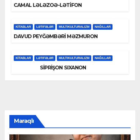
CAMAL LƏLƏZOƏ-LƏTİFON
KİTABLAR
LƏTIFƏLƏR
MULTIKULTURALIZM
NAĞILLAR
DAVUD PEYĞƏMBƏRİ MƏZMURON
KİTABLAR
LƏTIFƏLƏR
MULTIKULTURALIZM
NAĞILLAR
SİPRİŞON SIXANON
Maraqlı