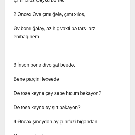
Çımı xılos Çəyku bome.
2 Əncəx Əve çımı ğələ, çımı xılos,
Əv bomı ğələy, az hiç vaxti bə tars-larz
enıbəqınem.
3 İnson bənə divo şat beədə,
Bənə parçini ləxeədə
De tosə keynə çəy səpe hıcum bəkayon?
De tosə keynə əy şırt bəkayon?
4 Əncəx şıneydon əy çı nıfuzi bığandən,