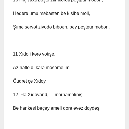
Hədərə umu məbastən bə kisibə moli,
Şımə sərvət ziyodə bıboən, bəy peştpur məbən.
11 Xıdo i kərə votışe,
Az hətto dı kərə məsəme ım:
Ğudrət çe Xıdoy,
12 Ha Xıdovand, Tı mərhəmətiniş!
Bə har kəsi bəçəy əməli qorə əvəz doydəş!