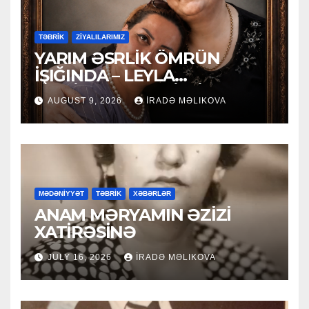
TƏBRİK
ZİYALILARIMIZ
YARIM ƏSRLİK ÖMRÜN
İŞIĞINDA – LEYLA
MƏCİDOVAYA 50 İLLİK
AUGUST 9, 2026
İRADƏ MƏLIKOVA
YUBİLEY TƏBRİKİ
MƏDƏNİYYƏT
TƏBRİK
XƏBƏRLƏR
ANAM MƏRYAMIN ƏZİZİ
XATİRƏSİNƏ
JULY 16, 2026
İRADƏ MƏLIKOVA