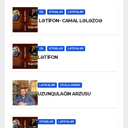
DİL
KİTABLAR
LƏTIFƏLƏR
LƏTİFON- CAMAL LƏLƏZOƏ
DİL
KİTABLAR
LƏTIFƏLƏR
LƏTİFON
LƏTIFƏLƏR
ZİYALILARIMIZ
UZUNQULAĞIN ARZUSU
KİTABLAR
LƏTIFƏLƏR