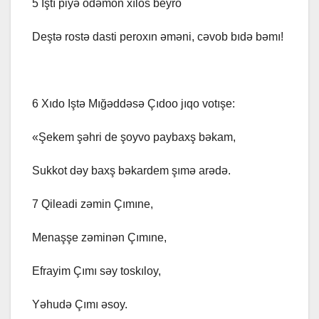
5 Iştı piyə odəmon xılos beyro
Deştə rostə dasti peroxın əməni, cəvob bıdə bəmı!
6 Xıdo Iştə Mığəddəsə Çıdoo jıqo votışe:
«Şekem şəhri de şoyvo paybaxş bəkam,
Sukkot dəy baxş bəkardem şımə arədə.
7 Qileadi zəmin Çımıne,
Menaşşe zəminən Çımıne,
Efrayim Çımı səy toskıloy,
Yəhudə Çımı əsoy.