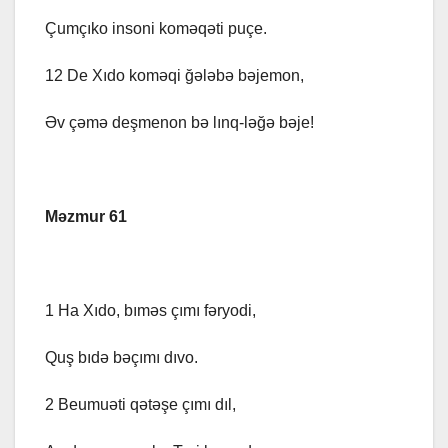
Çumçıko insoni koməqəti puçe.
12 De Xıdo koməqi ğələbə bəjemon,
Əv çəmə deşmenon bə lınq-ləğə bəje!
Məzmur 61
1 Ha Xıdo, bıməs çımı fəryodi,
Quş bıdə bəçımı dıvo.
2 Beumuəti qətəşe çımı dıl,