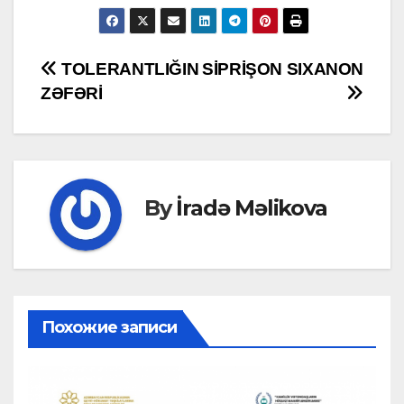
Post
TOLERANTLIĞIN
SİPRİŞON SIXANON
ZƏFƏRİ
navigation
By
İradə Məlikova
Похожие записи