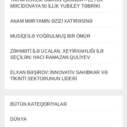
MƏCİDOVAYA 50 İLLİK YUBİLEY TƏBRİKİ
ANAM MƏRYAMIN ƏZİZİ XATİRƏSİNƏ
MUSİQİ İLƏ YOĞRULMUŞ BİR ÖMÜR
ZƏHMƏTİ İLƏ UCALAN, XEYİRXAHLIĞI İLƏ
SEÇİLƏN: HACI RAMAZAN QULİYEV
ELXAN BƏŞIROV: İNNOVATİV SAHİBKAR VƏ
TİKİNTİ SEKTORUNUN LİDERİ
BÜTÜN KATEQORİYALAR
DÜNYA