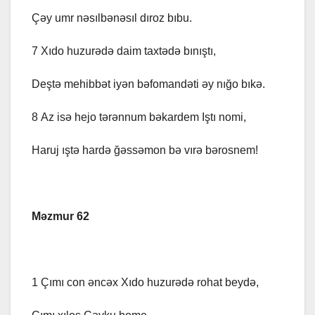
Çəy umr nəsılbənəsıl dıroz bıbu.
7 Xıdo huzurədə daim taxtədə bınıştı,
Deştə mehibbət iyən bəfomandəti əy nığo bıkə.
8 Az isə hejo tərənnum bəkardem Iştı nomi,
Haruj ıştə hardə ğəssəmon bə vırə bərosnem!
Məzmur 62
1 Çımı con əncəx Xıdo huzurədə rohat beydə,