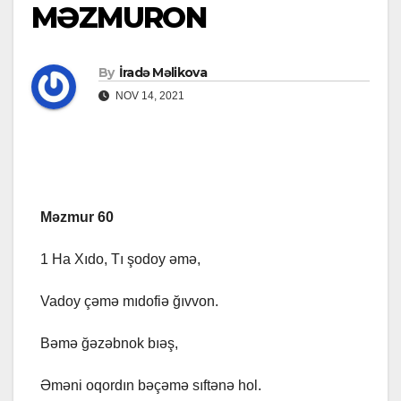
MƏZMURON
By
İradə Məlikova
NOV 14, 2021
Məzmur 60
1 Ha Xıdo, Tı şodoy əmə,
Vadoy çəmə mıdofiə ğıvvon.
Bəmə ğəzəbnok bıəş,
Əməni oqordın bəçəmə sıftənə hol.