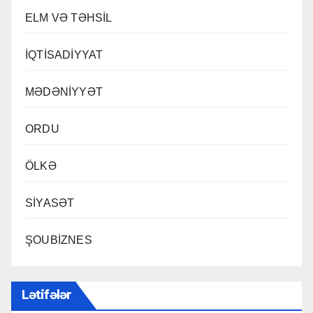
ELM VƏ TƏHSİL
İQTİSADİYYAT
MƏDƏNİYYƏT
ORDU
ÖLKƏ
SİYASƏT
ŞOUBİZNES
Lətifələr