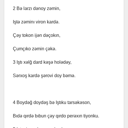
2 Bə larzı dənoy zəmin,
Iştə zəminı viron kardə.
Çəy tokon ijən dəçokın,
Çumçıko zəmin çəkə.
3 Iştı xəlğ dard kəşə holədəy,
Sərxoş kardə şərovi doy bəmə.
4 Boydəğ doydəş bə Iştıku tarsəkəson,
Bıdə qırdə bıbun çəy qırdo perəxın tiyonku.