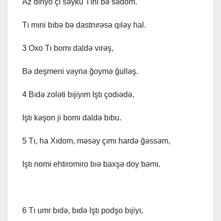
Az dınyo çı səyku Tıni bə sədom.
Tı mıni bıbə bə dastnırəsə qıləy hal.
3 Oxo Tı bomı daldə vırəş,
Bə deşmeni vəynə ğoymə ğulləş.
4 Bıdə zoləti bıjiyım Iştı çodıədə,
Iştı kəşon ji bomı daldə bıbu.
5 Tı, ha Xıdom, məsəy çımı hardə ğəssəm,
Iştı nomi ehtiromiro bıə baxşə doy bəmı.
6 Tı umr bıdə, bıdə Iştı podşo bıjiyı,