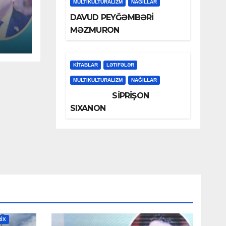
MULTIKULTURALIZM
NAĞILLAR
DAVUD PEYĞƏMBƏRİ
MƏZMURON
KİTABLAR
LƏTIFƏLƏR
MULTIKULTURALIZM
NAĞILLAR
SİPRİŞON
SIXANON
RİX