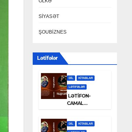
ÖLKƏ
SİYASƏT
ŞOUBİZNES
Lətifələr
DİL
KİTABLAR
LƏTIFƏLƏR
LƏTİFON-
CAMAL
LƏLƏZOƏ
DİL
KİTABLAR