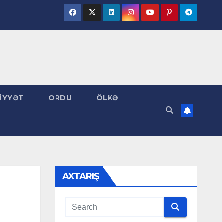
İYYƏT
ORDU
ÖLKƏ
AXTARIŞ