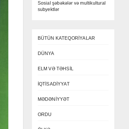
Sosial şəbəkələr və multikultural
subyektlər
BÜTÜN KATEQORİYALAR
DÜNYA
ELM VƏ TƏHSİL
İQTİSADİYYAT
MƏDƏNİYYƏT
ORDU