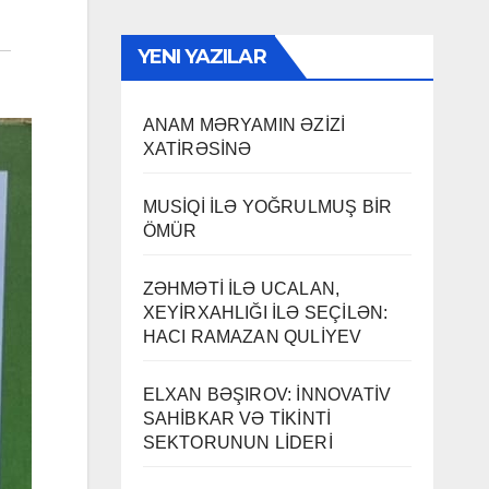
YENI YAZILAR
ANAM MƏRYAMIN ƏZİZİ
XATİRƏSİNƏ
MUSİQİ İLƏ YOĞRULMUŞ BİR
ÖMÜR
ZƏHMƏTİ İLƏ UCALAN,
XEYİRXAHLIĞI İLƏ SEÇİLƏN:
HACI RAMAZAN QULİYEV
ELXAN BƏŞIROV: İNNOVATİV
SAHİBKAR VƏ TİKİNTİ
SEKTORUNUN LİDERİ