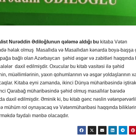
alist Nurəddin Ədiloğlunun qələmə aldığı bu
kitaba Vətən
də həlak olmuş Masallıda və Masallıdan kənarda boya-başşa 
rpağa bağlı olan Azərbaycan şəhid əsgər və zabitləri haqqında 
alələr daxil edilmişdir. Oxucular bu kitab vasitəsi ilə şəhid
nin, müəllimlərinin, yaxın qohumlarının və əsgər yoldaşlarının xat
acaqlar. Kitaba eyni zamanda, ikinci Dünya müharibəsində iştira
inci Qarabağ müharibəsində şəhid olmuş masallılar barədə
a daxil edilmişdir. Əminik ki, bu kitab gənc nəslin vətənpərvərli
də mühüm rol oynayacaq və Vətənmüharibəsi haqqında bilikləri
rməkdə faydalı mənbə olacaqdır.