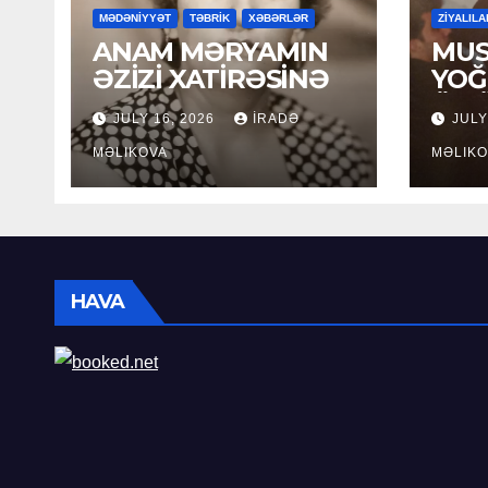
MƏDƏNİYYƏT
TƏBRİK
XƏBƏRLƏR
ZİYALILA
ANAM MƏRYAMIN
MUS
ƏZİZİ XATİRƏSİNƏ
YOĞ
ÖM
JULY 16, 2026
İRADƏ
JULY
MƏLIKOVA
MƏLIKO
HAVA