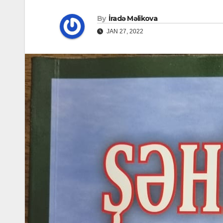
By
İradə Məlikova
JAN 27, 2022