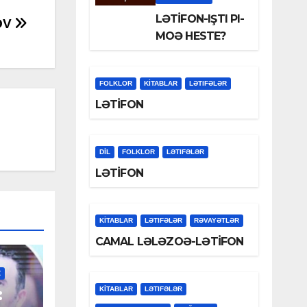
LƏTİFON-IŞTI PI-
OV
MOƏ HESTE?
FOLKLOR
KİTABLAR
LƏTIFƏLƏR
LƏTİFON
DİL
FOLKLOR
LƏTIFƏLƏR
LƏTİFON
KİTABLAR
LƏTIFƏLƏR
RƏVAYƏTLƏR
CAMAL LƏLƏZOƏ-LƏTİFON
Z
:
KİTABLAR
LƏTIFƏLƏR