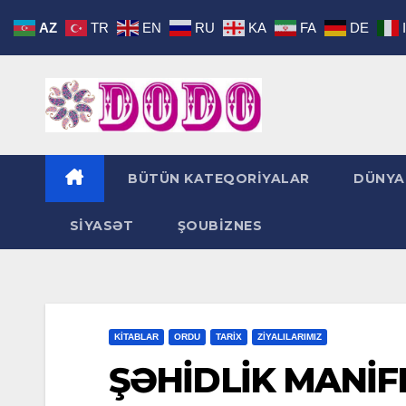
Skip
AZ
TR
EN
RU
KA
FA
DE
to
content
BÜTÜN KATEQORİYALAR
DÜNYA
SİYASƏT
ŞOUBİZNES
KİTABLAR
ORDU
TARİX
ZİYALILARIMIZ
ŞƏHİDLİK MANİF