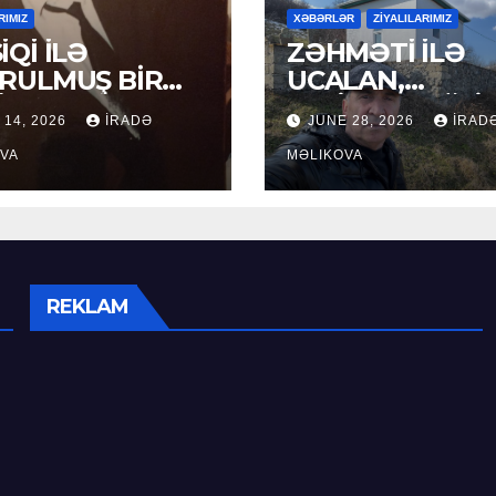
RIMIZ
XƏBƏRLƏR
ZİYALILARIMIZ
İQİ İLƏ
ZƏHMƏTİ İLƏ
RULMUŞ BİR
UCALAN,
ÜR
XEYİRXAHLIĞI İ
 14, 2026
İRADƏ
JUNE 28, 2026
İRAD
SEÇİLƏN: HACI
VA
RAMAZAN QULİ
MƏLIKOVA
REKLAM