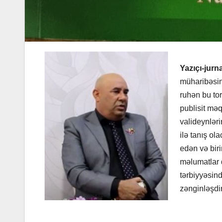
Yazıçı-jurn
müharibəsin
ruhən bu to
publisit məq
valideynləri
ilə tanış ol
edən və bir
məlumatlar d
tərbiyyəsin
zənginləşdi