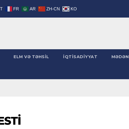
IT
FR
AR
ZH-CN
KO
ELM VƏ TƏHSİL
İQTİSADİYYAT
MƏDƏN
ESTİ