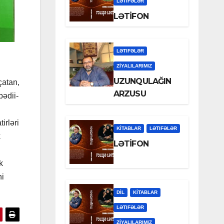
LƏTIFƏLƏR
LƏTİFON
LƏTIFƏLƏR
ZİYALILARIMIZ
UZUNQULAĞIN
çatan,
ARZUSU
bədii-
irləri
KİTABLAR
LƏTIFƏLƏR
k
LƏTİFON
k
ni
DİL
KİTABLAR
LƏTIFƏLƏR
ZİYALILARIMIZ