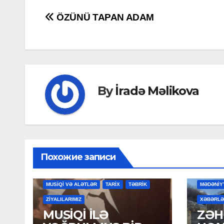
Post
ÖZÜNÜ TAPAN ADAM
navigation
By
İradə Məlikova
Похожие записи
MAHNILAR
MƏDƏNİYYƏT
MƏDƏNİYYƏT
MUSİQİ VƏ ALƏTLƏR
TARİX
TƏBRİK
MƏDƏNİY
ZİYALILARIMIZ
XƏBƏRLƏ
MUSİQİ İLƏ
ZƏH