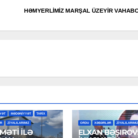
HƏMYERLİMİZ MARŞAL ÜZEYİR VAHAB
YƏT
MƏDƏNİYYƏT
TARİX
R
ZİYALILARIMIZ
ORDU
XƏBƏRLƏR
ZİYALILARIMI
MƏTİ İLƏ
ELXAN BƏŞIROV