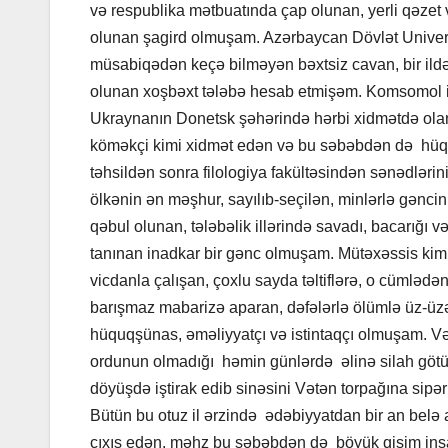
və respublika mətbuatında çap olunan, yerli qəzet
olunan şagird olmuşam. Azərbaycan Dövlət Universi
müsabiqədən keçə bilməyən bəxtsiz cavan, bir ildən
olunan xoşbəxt tələbə hesab etmişəm. Komsomol i
Ukraynanın Donetsk şəhərində hərbi xidmətdə olan,
köməkçi kimi xidmət edən və bu səbəbdən də hüquq
təhsildən sonra filologiya fakültəsindən sənədlərin
ölkənin ən məşhur, sayılıb-seçilən, minlərlə gənc
qəbul olunan, tələbəlik illərində savadı, bacarığı və
tanınan inadkar bir gənc olmuşam. Mütəxəssis kim
vicdanla çalışan, çoxlu sayda təltiflərə, o cümləd
barışmaz mabarizə aparan, dəfələrlə ölümlə üz-üzə
hüquqşünas, əməliyyatçı və istintaqçı olmuşam. Vət
ordunun olmadığı həmin günlərdə əlinə silah göt
döyüşdə iştirak edib sinəsini Vətən torpağına sipə
Bütün bu otuz il ərzində ədəbiyyatdan bir an belə 
çıxış edən, məhz bu səbəbdən də böyük qisim ins