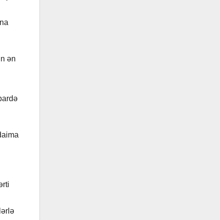
una
mın ən
bardə
 daima
rti
lərlə