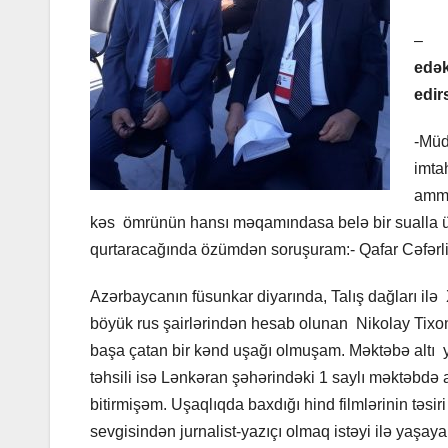
–
edək
edir
-Müd
imta
amma
kəs ömrünün hansı məqamındasa belə bir sualla ü
qurtaracağında özümdən soruşuram:- Qafar Cəfərl
Azərbaycanın füsunkar diyarında, Talış dağları il
böyük rus şairlərindən hesab olunan Nikolay Tixo
başa çatan bir kənd uşağı olmuşam. Məktəbə altı y
təhsili isə Lənkəran şəhərindəki 1 saylı məktəbdə a
bitirmişəm. Uşaqlıqda baxdığı hind filmlərinin təsi
sevgisindən jurnalist-yazıçı olmaq istəyi ilə yaşayan