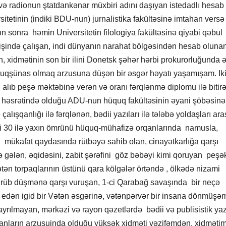
 və radionun ştatdankənar müxbiri adını daşıyan istedadlı hesab
tetinin (indiki BDU-nun) jurnalistika fakültəsinə imtahan versə
 sonra həmin Universitetin filologiya fakültəsinə qiyabi qəbul
şində çalışan, indi dünyanın narahat bölgəsindən hesab oluna
 xidmətinin son bir ilini Donetsk şəhər hərbi prokurorluğunda 
şünas olmaq arzusuna düşən bir əsgər həyatı yaşamışam. Iki i
i alıb peşə məktəbinə verən və oranı fərqlənmə diplomu ilə bitir
in həsrətində olduğu ADU-nun hüquq fakültəsinin əyani şöbəsinə
 çalışqanlığı ilə fərqlənən, bədii yazıları ilə tələbə yoldaşları ar
i 30 ilə yaxın ömrünü hüquq-mühafizə orqanlarında namusla,
ən mükafat qaydasında rütbəyə sahib olan, cinayətkarlığa qarşı
 gələn, əqidəsini, zabit şərəfini göz bəbəyi kimi qoruyan peşə
ən torpaqlarının üstünü qara kölgələr örtəndə , ölkədə nizami
ürüb düşmənə qarşı vuruşan, 1-ci Qarabağ savaşında bir neçə
r edən igid bir Vətən əsgərinə, vətənpərvər bir insana dönmüşə
ayrılmayan, mərkəzi və rayon qəzetlərdə bədii və publisistik yaz
anların arzusuinda olduğu yüksək xidməti vəzifəmdən, xidməti