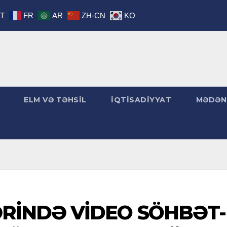
IT
FR
AR
ZH-CN
KO
ELM VƏ TƏHSİL
İQTİSADİYYAT
MƏDƏN
ƏRİNDƏ VİDEO SÖHBƏT-