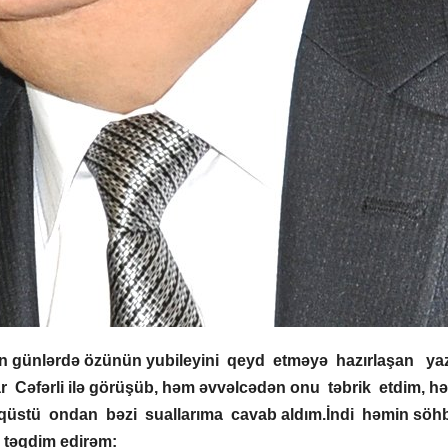
n günlərdə özünün yubileyini qeyd etməyə hazırlaşan yaz
r Cəfərli ilə görüşüb, həm əvvəlcədən onu təbrik etdim, h
üstü ondan bəzi suallarıma cavab aldım.İndi həmin söh
izə təqdim edirəm: