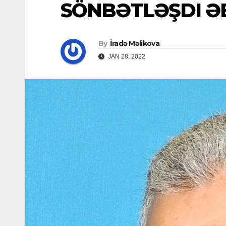
SÖNBƏTLƏŞDI 
By
İradə Məlikova
JAN 28, 2022