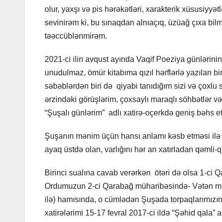
olur, yaxşı və pis hərəkətləri, xarakterik xüsusiyyətlə
sevinirəm ki, bu sınaqdan alnıaçıq, üzüağ çıxa bi
təəccüblənmirəm.
2021-ci ilin avqust ayında Vaqif Poeziya günlərini
unudulmaz, ömür kitabıma qızıl hərflərlə yazılan 
səbəblərdən biri də qiyabi tanıdığım sizi və çoxlu
ərzindəki görüşlərim, çoxsaylı maraqlı söhbətlər 
“Şuşalı günlərim” adlı xatirə-oçerkdə geniş bəhs 
Şuşanın mənim üçün hansı anlamı kəsb etməsi ilə ba
ayaq üstdə olan, varlığını hər an xatırladan qəmli-qü
Birinci sualına cavab verərkən ötəri də olsa 1-ci
Ordumuzun 2-ci Qarabağ müharibəsində- Vətən müva
ilə) hamısında, o cümlədən Şuşada torpaqlarımızın
xatirələrimi 15-17 fevral 2017-ci ildə “Şəhid qala”