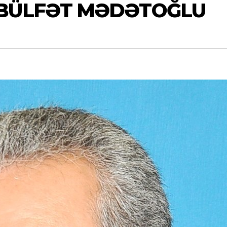
ƏBÜLFƏT MƏDƏTOĞLU