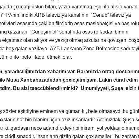
üdə çıxmağı üstün bilən, yazıb-yaratmaq eşqi ilə alışıb-yanan 
n” TV-nin, indiki ARB televiziya kanalının “Cənub” televiziya
otivləri əsasında çəkilən filmlərin əsas məsləhətçisi və baş rol
tinq qazanan “Günəşim ol” serialında əsas rollardan birinin
da əlçatmaz olan aktyor və yazıçı olmaq arzularına qovuşan xoş
arla boş qalan vəzifəyə -AYB Lənkəran Zona Bölməsinə sədr təy
cümlə ilə belə ifadə etmək olar.
 yaradıcılığınızdan xəbərim var. Barənizdə ortaq dostlarım
lə Musa Xanbabazadədən çox eşitmişəm. Lakin etiraf edim 
etdim. Bu sizi təəccübləndirmir ki? Ümumiyyətl, Şuşa sizin
oş sözlər eşitdiyinə əminəm və güman ki, belə olmasaydı bu gün
xslərin hər biri mənim üçün əziz insanlardır. Aramızdakı Şuşa s
rlar ki, qardaşın necə adamdır, deyir bilmirəm, yol yoldaşı olmam
 ciddi sınaqdır. İnsanların gizlin qalan çox əməlləri bu zaman 