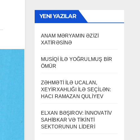
YENI YAZILAR
ANAM MƏRYAMIN ƏZİZİ
XATİRƏSİNƏ
MUSİQİ İLƏ YOĞRULMUŞ BİR
ÖMÜR
ZƏHMƏTİ İLƏ UCALAN,
XEYİRXAHLIĞI İLƏ SEÇİLƏN:
HACI RAMAZAN QULİYEV
ELXAN BƏŞIROV: İNNOVATİV
SAHİBKAR VƏ TİKİNTİ
SEKTORUNUN LİDERİ