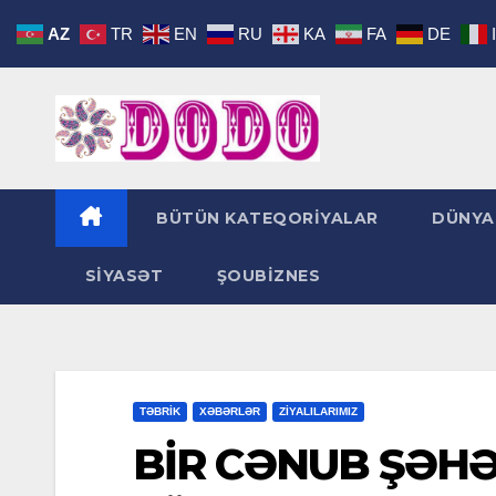
Skip
AZ
TR
EN
RU
KA
FA
DE
to
content
BÜTÜN KATEQORİYALAR
DÜNYA
SİYASƏT
ŞOUBİZNES
TƏBRİK
XƏBƏRLƏR
ZİYALILARIMIZ
BİR CƏNUB ŞƏH