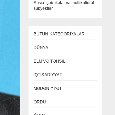
Sosial şəbəkələr və multikultural
subyektlər
BÜTÜN KATEQORİYALAR
DÜNYA
ELM VƏ TƏHSİL
İQTİSADİYYAT
MƏDƏNİYYƏT
ORDU