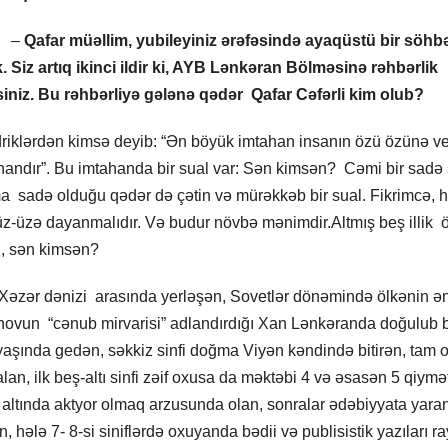
 –
Qafar müəllim, yubileyiniz ərəfəsində ayaqüstü bir söhb
. Siz artıq ikinci ildir ki, AYB Lənkəran Bölməsinə rəhbərlik
siniz. Bu rəhbərliyə gələnə qədər Qafar Cəfərli kim olub?
riklərdən kimsə deyib: “Ən böyük imtahan insanın özü özünə ve
handır”. Bu imtahanda bir sual var: Sən kimsən? Cəmi bir sadə 
 sadə olduğu qədər də çətin və mürəkkəb bir sual. Fikrimcə, h
z-üzə dayanmalıdır. Və budur növbə mənimdir.Altmış beş illik
i, sən kimsən?
ə Xəzər dənizi arasında yerləşən, Sovetlər dönəmində ölkənin ə
novun “cənub mirvarisi” adlandırdığı Xan Lənkəranda doğulub 
aşında gedən, səkkiz sinfi doğma Viyən kəndində bitirən, tam o
lan, ilk beş-altı sinfi zəif oxusa da məktəbi 4 və əsasən 5 qiymət
ri altında aktyor olmaq arzusunda olan, sonralar ədəbiyyata yara
, hələ 7- 8-si siniflərdə oxuyanda bədii və publisistik yazıları r