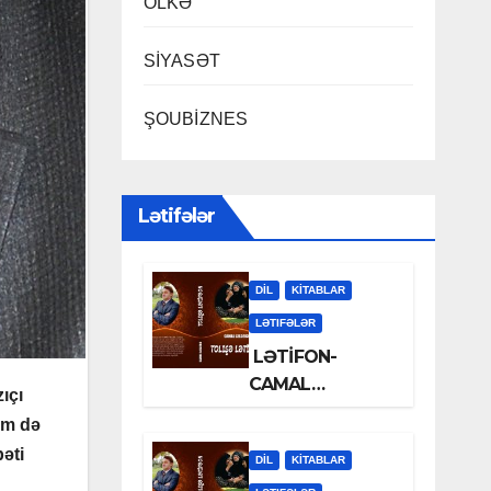
ÖLKƏ
SİYASƏT
ŞOUBİZNES
Lətifələr
DİL
KİTABLAR
LƏTIFƏLƏR
LƏTİFON-
CAMAL
ıçı
LƏLƏZOƏ
əm də
bəti
DİL
KİTABLAR