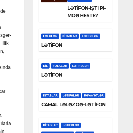
LƏTİFON-IŞTI PI-
 də
MOƏ HESTE?
n
əsgər-
FOLKLOR
KİTABLAR
LƏTIFƏLƏR
llik
LƏTİFON
ən,
DİL
FOLKLOR
LƏTIFƏLƏR
asında
LƏTİFON
kar
KİTABLAR
LƏTIFƏLƏR
RƏVAYƏTLƏR
CAMAL LƏLƏZOƏ-LƏTİFON
m.
ılarla
KİTABLAR
LƏTIFƏLƏR
min