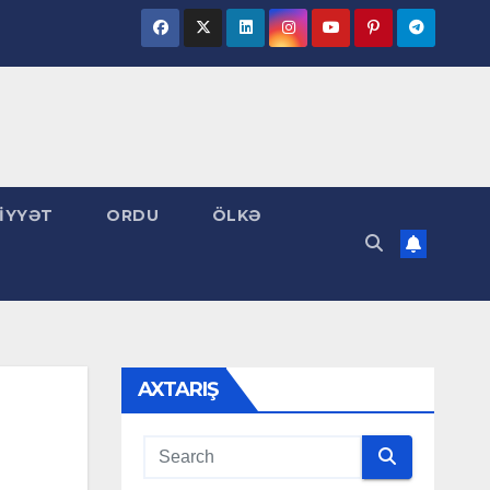
İYYƏT
ORDU
ÖLKƏ
AXTARIŞ