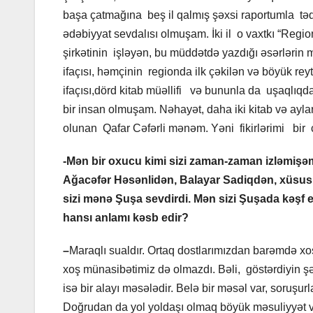
başa çatmağına beş il qalmış şəxsi raportumla təqa
ədəbiyyat sevdalısı olmuşam. İki il o vaxtkı “Regio
şirkətinin işləyən, bu müddətdə yazdığı əsərlərin m
ifaçısı, həmçinin regionda ilk çəkilən və böyük rey
ifaçısı,dörd kitab müəllifi və bununla da uşaqlıq
bir insan olmuşam. Nəhayət, daha iki kitab və ayl
olunan Qafar Cəfərli mənəm. Yəni fikirlərimi bir 
-Mən bir oxucu kimi sizi zaman-zaman izləmişəm,
Ağacəfər Həsənlidən, Balayar Sadiqdən, xüsusi
sizi mənə Şuşa sevdirdi. Mən sizi Şuşada kəşf 
hansı anlamı kəsb edir?
–
Maraqlı sualdır. Ortaq dostlarımızdan barəmdə x
xoş münasibətimiz də olmazdı. Bəli, göstərdiyin şə
isə bir alayı məsələdir. Belə bir məsəl var, soruşu
Doğrudan da yol yoldaşı olmaq böyük məsuliyyət və