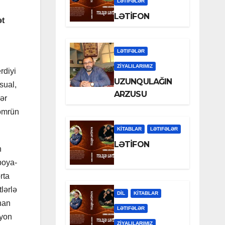
LƏTIFƏLƏR
LƏTİFON
ət
LƏTIFƏLƏR
ZİYALILARIMIZ
rdiyi
UZUNQULAĞIN
sual,
ARZUSU
ər
 ömrün
KİTABLAR
LƏTIFƏLƏR
LƏTİFON
n
boya-
rta
lərlə
DİL
KİTABLAR
nan
LƏTIFƏLƏR
ayon
ZİYALILARIMIZ