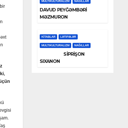
MULTIKULTURALIZM
NAĞILLAR
bir
DAVUD PEYĞƏMBƏRİ
MƏZMURON
un
bəxt
KİTABLAR
LƏTIFƏLƏR
in
MULTIKULTURALIZM
NAĞILLAR
SİPRİŞON
SIXANON
ız
ki,
 üçün
kü
evgisi
ışam.
faş