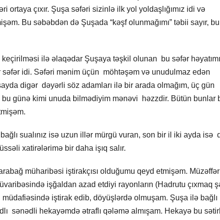
ri ortaya çıxır. Şuşa səfəri sizinlə ilk yol yoldaşlığımız idi və
lmişəm. Bu səbəbdən də Şuşada “kəşf olunmağımı” təbii sayır, b
n keçirilməsi ilə əlaqədar Şuşaya təşkil olunan bu səfər həyatı
bir səfər idi. Səfəri mənim üçün möhtəşəm və unudulmaz edən
 sayda digər dəyərli söz adamları ilə bir arada olmağım, üç gün
və bu günə kimi unuda bilmədiyim mənəvi həzzdir. Bütün bunlar 
etmişəm.
ğlı sualınız isə uzun illər mürgü vuran, son bir il iki ayda isə
ssəli xatirələrimə bir daha işıq salır.
 Qarabağ müharibəsi iştirakçısı olduğumu qeyd etmişəm. Müzəffər
ribəsində işğaldan azad etdiyi rayonların (Hadrutu çıxmaq şə
 müdafiəsində iştirak edib, döyüşlərdə olmuşam. Şuşa ilə bağlı
 adlı sənədli hekayəmdə ətraflı qələmə almışam. Hekayə bu sətir