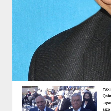
Yaxı
Qafa
ayaq
s