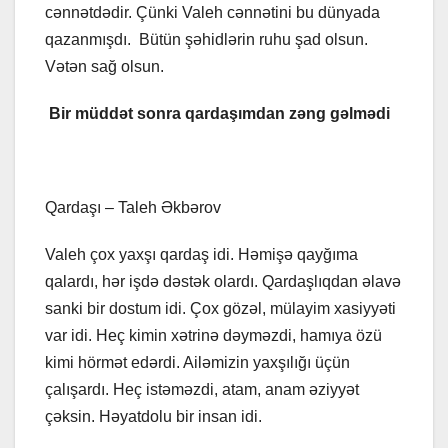
cənnətdədir. Çünki Valeh cənnətini bu dünyada
qazanmışdı. Bütün şəhidlərin ruhu şad olsun.
Vətən sağ olsun.
Bir müddət sonra qardaşımdan zəng gəlmədi
Qardaşı – Taleh Əkbərov
Valeh çox yaxşı qardaş idi. Həmişə qayğıma
qalardı, hər işdə dəstək olardı. Qardaşlıqdan əlavə
sanki bir dostum idi. Çox gözəl, mülayim xasiyyəti
var idi. Heç kimin xətrinə dəyməzdi, hamıya özü
kimi hörmət edərdi. Ailəmizin yaxşılığı üçün
çalışardı. Heç istəməzdi, atam, anam əziyyət
çəksin. Həyatdolu bir insan idi.