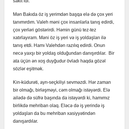
sakit idi.
Mən Bakıda öz iş yerimdən başqa elə də çox yeri
tanımırdım. Valeh məni çox insanlarla tanış edirdi,
çox yerləri göstərirdi. Həmin günü tez-tez
xatırlayıram. Məni öz iş yeri və iş yoldaşları ilə
tanış etdi. Hamı Valehdən razılıq edirdi. Onun
necə yaxşı bir yoldaş olduğundan danışırdılar. Bir
ata üçün ən xoş duyğudur övladı haqda gözəl
sözlər eşitmək.
Kin-küdurəti, ayrı-seçkiliyi sevməzdi. Hər zaman
bir olmağı, birləşməyi, cəm olmağı istəyərdi. Elə
ailədə də süfrə başında da istəyərdi ki, hamımız
birlikdə mehriban olaq. Eləcə də iş yerində iş
yoldaşları da bu mehriban xasiyyətindən
danışardılar.