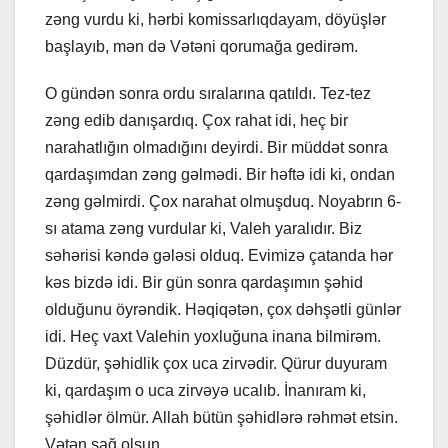
zəng vurdu ki, hərbi komissarlıqdayam, döyüşlər
başlayıb, mən də Vətəni qorumağa gedirəm.
O gündən sonra ordu sıralarına qatıldı. Tez-tez
zəng edib danışardıq. Çox rahat idi, heç bir
narahatlığın olmadığını deyirdi. Bir müddət sonra
qardaşımdan zəng gəlmədi. Bir həftə idi ki, ondan
zəng gəlmirdi. Çox narahat olmuşduq. Noyabrın 6-
sı atama zəng vurdular ki, Valeh yaralıdır. Biz
səhərisi kəndə gələsi olduq. Evimizə çatanda hər
kəs bizdə idi. Bir gün sonra qardaşımın şəhid
olduğunu öyrəndik. Həqiqətən, çox dəhşətli günlər
idi. Heç vaxt Valehin yoxluğuna inana bilmirəm.
Düzdür, şəhidlik çox uca zirvədir. Qürur duyuram
ki, qardaşım o uca zirvəyə ucalıb. İnanıram ki,
şəhidlər ölmür. Allah bütün şəhidlərə rəhmət etsin.
Vətən sağ olsun.