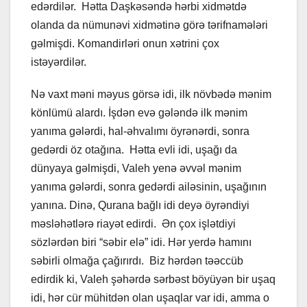
edərdilər. Hətta Daşkəsəndə hərbi xidmətdə
olanda da nümunəvi xidmətinə görə tərifnamələri
gəlmişdi. Komandirləri onun xətrini çox
istəyərdilər.
Nə vaxt məni məyus görsə idi, ilk növbədə mənim
könlümü alardı. İşdən evə gələndə ilk mənim
yanıma gələrdi, hal-əhvalımı öyrənərdi, sonra
gedərdi öz otağına. Hətta evli idi, uşağı da
dünyaya gəlmişdi, Valeh yenə əvvəl mənim
yanıma gələrdi, sonra gedərdi ailəsinin, uşağının
yanına. Dinə, Qurana bağlı idi deyə öyrəndiyi
məsləhətlərə riayət edirdi. Ən çox işlətdiyi
sözlərdən biri “səbir elə” idi. Hər yerdə hamını
səbirli olmağa çağırırdı. Biz hərdən təəccüb
edirdik ki, Valeh şəhərdə sərbəst böyüyən bir uşaq
idi, hər cür mühitdən olan uşaqlar var idi, amma o