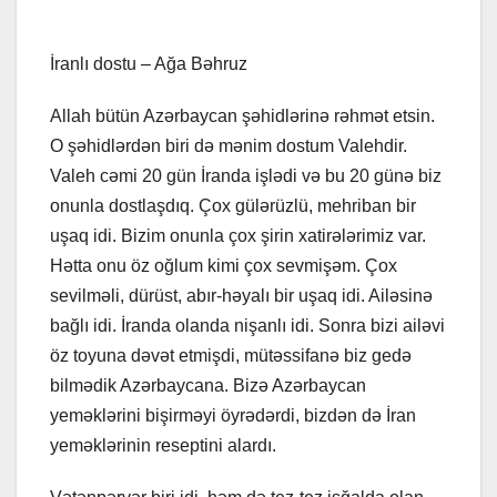
İranlı dostu – Ağa Bəhruz
Allah bütün Azərbaycan şəhidlərinə rəhmət etsin.
O şəhidlərdən biri də mənim dostum Valehdir.
Valeh cəmi 20 gün İranda işlədi və bu 20 günə biz
onunla dostlaşdıq. Çox gülərüzlü, mehriban bir
uşaq idi. Bizim onunla çox şirin xatirələrimiz var.
Hətta onu öz oğlum kimi çox sevmişəm. Çox
sevilməli, dürüst, abır-həyalı bir uşaq idi. Ailəsinə
bağlı idi. İranda olanda nişanlı idi. Sonra bizi ailəvi
öz toyuna dəvət etmişdi, mütəssifanə biz gedə
bilmədik Azərbaycana. Bizə Azərbaycan
yeməklərini bişirməyi öyrədərdi, bizdən də İran
yeməklərinin reseptini alardı.