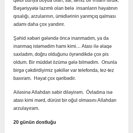
qəlbi dünya boyda olan, saf, təmiz bir insanı itirdik.
Bəşəriyyətə lazımlı olan belə insanların həyatının
qısalığı, arzularının, ümidlərinin yarımçıq qalması
adamı daha çox yandırır.
Şəhid xəbəri gələndə öncə inanmadım, ya da
inanmaq istəmədim hamı kimi… Atası ilə əlaqə
saxladım, doğru olduğunu öyrəndikdə çox pis
oldum. Bir müddət özümə gələ bilmədim. Onunla
birgə çəkdirdiyimiz şəkillər var telefonda, tez-tez
baxıram. Həyat çox qəribədir.
Ailəsinə Allahdan səbir diləyirəm. Övladına isə
atası kimi mərd, dürüst bir oğul olmasını Allahdan
arzulayıram.
20 günün dostluğu