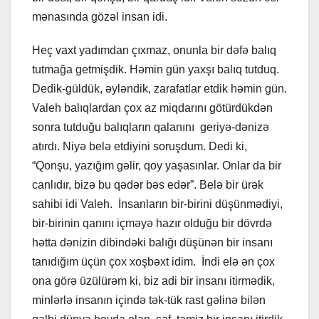
mənasında gözəl insan idi.
Heç vaxt yadımdan çıxmaz, onunla bir dəfə balıq
tutmağa getmişdik. Həmin gün yaxşı balıq tutduq.
Dedik-güldük, əyləndik, zarafatlar etdik həmin gün.
Valeh balıqlardan çox az miqdarını götürdükdən
sonra tutduğu balıqların qalanını geriyə-dənizə
atırdı. Niyə belə etdiyini soruşdum. Dedi ki,
“Qonşu, yazığım gəlir, qoy yaşasınlar. Onlar da bir
canlıdır, bizə bu qədər bəs edər”. Belə bir ürək
sahibi idi Valeh. İnsanların bir-birini düşünmədiyi,
bir-birinin qanını içməyə hazır olduğu bir dövrdə
hətta dənizin dibindəki balığı düşünən bir insanı
tanıdığım üçün çox xoşbəxt idim. İndi elə ən çox
ona görə üzülürəm ki, biz adi bir insanı itirmədik,
minlərlə insanın içində tək-tük rast gəlinə bilən