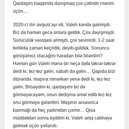
Qardaşım haqqında danışmaq çox çətindir mənim
üçün…
2020-ci ilin avqust ayı idi, Valeh kəndə gəlmişdi.
Biz də həmən gecə onlara getdik. Çox dəyişmişdi.
Sürücülük vəsiqəsi almışdı, çox sevinirdi. 1-2 saat
birlikdə zaman keçirdik, deyib-güldük. Sonuncu
görüşümüz olacağını haradan bilə bilərdim?
Həmən gün Valeh mənə bir neçə dəfə təkrar-təkrar
dedi ki, tez-tez gəlin, sabah da gəlin… Qapıda bizi
ötürəndə, maşına minərkən yenə dedi ki, tez-tez
gəlin. Bilsəydim ki, qardaşımı bir də
görməyəcəyəm, onun dediyinə əməl edib tez-tez
onu görməyə gələrdim. Maşının arxasınca
baxmağı da heç yadımdan çıxmır… Qısa
müddətdən sonra eşitdim ki, Valeh artıq cəbhəyə
getmək üçün yollanıb.