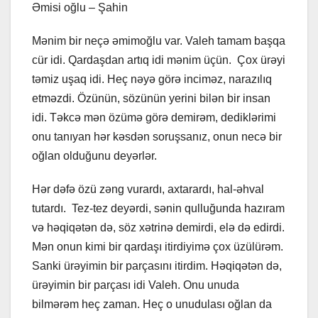
Əmisi oğlu – Şahin
Mənim bir neçə əmimoğlu var. Valeh tamam başqa
cür idi. Qardaşdan artıq idi mənim üçün. Çox ürəyi
təmiz uşaq idi. Heç nəyə görə inciməz, narazılıq
etməzdi. Özünün, sözünün yerini bilən bir insan
idi. Təkcə mən özümə görə demirəm, dediklərimi
onu tanıyan hər kəsdən soruşsanız, onun necə bir
oğlan olduğunu deyərlər.
Hər dəfə özü zəng vurardı, axtarardı, hal-əhval
tutardı. Tez-tez deyərdi, sənin qulluğunda hazıram
və həqiqətən də, söz xətrinə demirdi, elə də edirdi.
Mən onun kimi bir qardaşı itirdiyimə çox üzülürəm.
Sanki ürəyimin bir parçasını itirdim. Həqiqətən də,
ürəyimin bir parçası idi Valeh. Onu unuda
bilmərəm heç zaman. Heç o unudulası oğlan da