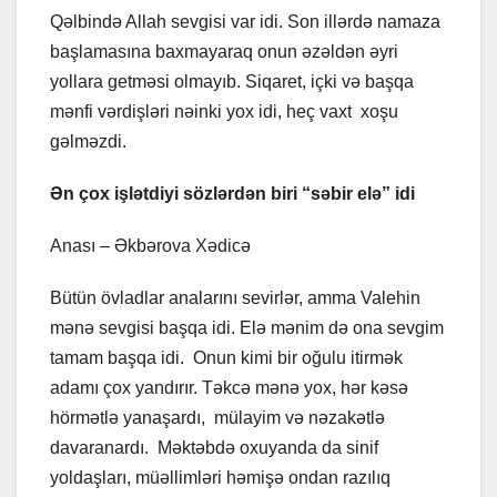
Qəlbində Allah sevgisi var idi. Son illərdə namaza
başlamasına baxmayaraq onun əzəldən əyri
yollara getməsi olmayıb. Siqaret, içki və başqa
mənfi vərdişləri nəinki yox idi, heç vaxt xoşu
gəlməzdi.
Ən çox işlətdiyi sözlərdən biri “səbir elə” idi
Anası – Əkbərova Xədicə
Bütün övladlar analarını sevirlər, amma Valehin
mənə sevgisi başqa idi. Elə mənim də ona sevgim
tamam başqa idi. Onun kimi bir oğulu itirmək
adamı çox yandırır. Təkcə mənə yox, hər kəsə
hörmətlə yanaşardı, mülayim və nəzakətlə
davaranardı. Məktəbdə oxuyanda da sinif
yoldaşları, müəllimləri həmişə ondan razılıq