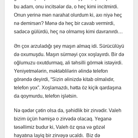
bu adam, onu incitsələr də, o heç kimi incitmirdi.
Onun yerinə mən narahat olurdum ki, axı niyə heç
nə demirsən? Mənə də heç bir cavab vermirdi,
sadəcə gülürdü, heç nə olmamış kimi davranırdı…
Ən çox arzuladığı şey maşın almaq idi. Sürücülüyü
də oxumuşdu. Maşın sürməyi çox xoşlayırdı. Bir də
oğlumuzu oxutdurmaq, ali təhsilli görmək istəyirdi.
Yeniyetmələrin, məktəblilərin əlində telefon
görəndə deyirdi, “Sizin əlinizdə kitab olmalıdır,
telefon yox”. Xoşlamazdı, hətta öz kiçik qardaşına
da qoymurdu, telefon işlətsin.
Nə qədər çətin olsa da, şəhidlik bir zirvədir. Valeh
bizim üçün həmişə o zirvədə olacaq. Yeganə
təsəllimiz budur ki, Valeh öz qısa və gözəl
həyatına layiq bir zirvəyə ucaldı. Biz də