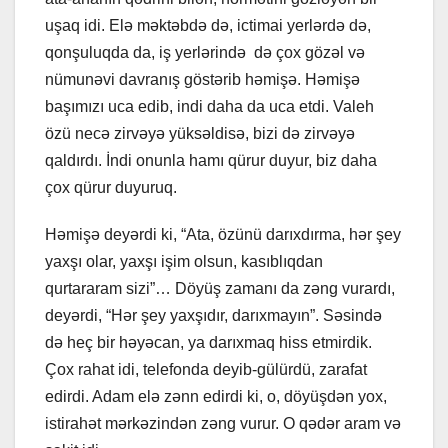
uşaq idi. Elə məktəbdə də, ictimai yerlərdə də,
qonşuluqda da, iş yerlərində də çox gözəl və
nümunəvi davranış göstərib həmişə. Həmişə
başımızı uca edib, indi daha da uca etdi. Valeh
özü necə zirvəyə yüksəldisə, bizi də zirvəyə
qaldırdı. İndi onunla hamı qürur duyur, biz daha
çox qürur duyuruq.
Həmişə deyərdi ki, “Ata, özünü darıxdırma, hər şey
yaxşı olar, yaxşı işim olsun, kasıblıqdan
qurtararam sizi”… Döyüş zamanı da zəng vurardı,
deyərdi, “Hər şey yaxşıdır, darıxmayın”. Səsində
də heç bir həyəcan, ya darıxmaq hiss etmirdik.
Çox rahat idi, telefonda deyib-gülürdü, zarafat
edirdi. Adam elə zənn edirdi ki, o, döyüşdən yox,
istirahət mərkəzindən zəng vurur. O qədər aram və