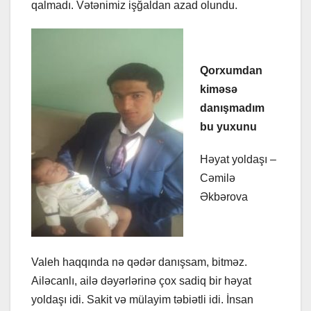
qalmadı. Vətənimiz işğaldan azad olundu.
Qorxumdan
kiməsə
danışmadım
bu yuxunu
Həyat yoldaşı –
Cəmilə
Əkbərova
Valeh haqqında nə qədər danışsam, bitməz.
Ailəcanlı, ailə dəyərlərinə çox sadiq bir həyat
yoldaşı idi. Sakit və mülayim təbiətli idi. İnsan