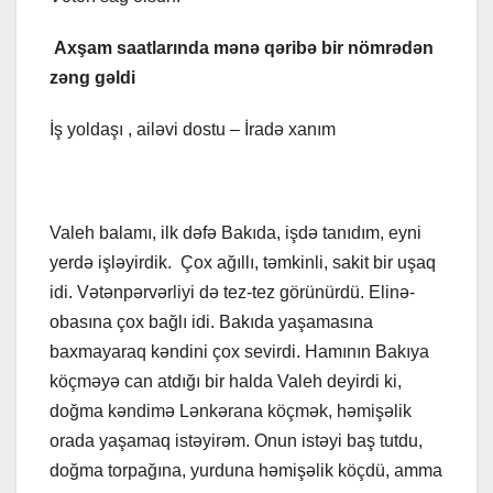
Axşam saatlarında mənə qəribə bir nömrədən
zəng gəldi
İş yoldaşı , ailəvi dostu – İradə xanım
Valeh balamı, ilk dəfə Bakıda, işdə tanıdım, eyni
yerdə işləyirdik. Çox ağıllı, təmkinli, sakit bir uşaq
idi. Vətənpərvərliyi də tez-tez görünürdü. Elinə-
obasına çox bağlı idi. Bakıda yaşamasına
baxmayaraq kəndini çox sevirdi. Hamının Bakıya
köçməyə can atdığı bir halda Valeh deyirdi ki,
doğma kəndimə Lənkərana köçmək, həmişəlik
orada yaşamaq istəyirəm. Onun istəyi baş tutdu,
doğma torpağına, yurduna həmişəlik köçdü, amma