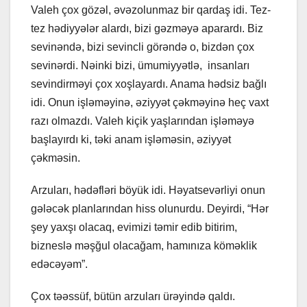
Valeh çox gözəl, əvəzolunmaz bir qardaş idi. Tez-
tez hədiyyələr alardı, bizi gəzməyə aparardı. Biz
sevinəndə, bizi sevincli görəndə o, bizdən çox
sevinərdi. Nəinki bizi, ümumiyyətlə, insanları
sevindirməyi çox xoşlayardı. Anama hədsiz bağlı
idi. Onun işləməyinə, əziyyət çəkməyinə heç vaxt
razı olmazdı. Valeh kiçik yaşlarından işləməyə
başlayırdı ki, təki anam işləməsin, əziyyət
çəkməsin.
Arzuları, hədəfləri böyük idi. Həyatsevərliyi onun
gələcək planlarından hiss olunurdu. Deyirdi, “Hər
şey yaxşı olacaq, evimizi təmir edib bitirim,
bizneslə məşğul olacağam, hamınıza köməklik
edəcəyəm”.
Çox təəssüf, bütün arzuları ürəyində qaldı.