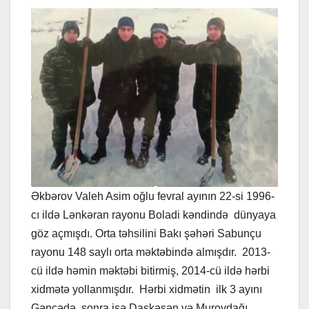
Əkbərov Valeh Asim oğlu fevral ayının 22-si 1996-
cı ildə Lənkəran rayonu Boladi kəndində dünyaya
göz açmışdı. Orta təhsilini Bakı şəhəri Sabunçu
rayonu 148 saylı orta məktəbində almışdır. 2013-
cü ildə həmin məktəbi bitirmiş, 2014-cü ildə hərbi
xidmətə yollanmışdır. Hərbi xidmətin ilk 3 ayını
Gəncədə, sonra isə Daşkəsən və Murovdağı