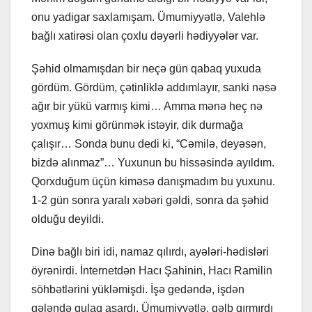
onu yadigar saxlamışam. Ümumiyyətlə, Valehlə
bağlı xatirəsi olan çoxlu dəyərli hədiyyələr var.
Şəhid olmamışdan bir neçə gün qabaq yuxuda
gördüm. Gördüm, çətinliklə addımlayır, sanki nəsə
ağır bir yükü varmış kimi… Amma mənə heç nə
yoxmuş kimi görünmək istəyir, dik durmağa
çalışır… Sonda bunu dedi ki, “Cəmilə, deyəsən,
bizdə alınmaz”… Yuxunun bu hissəsində ayıldım.
Qorxduğum üçün kiməsə danışmadım bu yuxunu.
1-2 gün sonra yaralı xəbəri gəldi, sonra da şəhid
olduğu deyildi.
Dinə bağlı biri idi, namaz qılırdı, ayələri-hədisləri
öyrənirdi. İnternetdən Hacı Şahinin, Hacı Ramilin
söhbətlərini yükləmişdi. İşə gedəndə, işdən
gələndə qulaq asardı. Ümumiyyətlə, qəlb qırmırdı