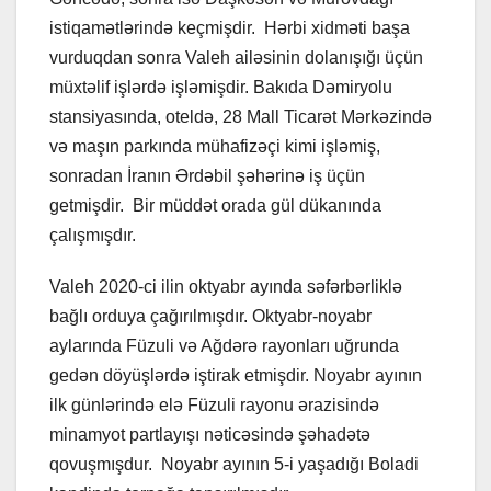
istiqamətlərində keçmişdir. Hərbi xidməti başa
vurduqdan sonra Valeh ailəsinin dolanışığı üçün
müxtəlif işlərdə işləmişdir. Bakıda Dəmiryolu
stansiyasında, oteldə, 28 Mall Ticarət Mərkəzində
və maşın parkında mühafizəçi kimi işləmiş,
sonradan İranın Ərdəbil şəhərinə iş üçün
getmişdir. Bir müddət orada gül dükanında
çalışmışdır.
Valeh 2020-ci ilin oktyabr ayında səfərbərliklə
bağlı orduya çağırılmışdır. Oktyabr-noyabr
aylarında Füzuli və Ağdərə rayonları uğrunda
gedən döyüşlərdə iştirak etmişdir. Noyabr ayının
ilk günlərində elə Füzuli rayonu ərazisində
minamyot partlayışı nəticəsində şəhadətə
qovuşmışdur. Noyabr ayının 5-i yaşadığı Boladi