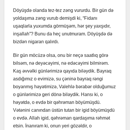
Döyüşdə olanda tez-tez zəng vururdu. Bir gün də
yoldaşıma zəng vurub demişdi ki, “Fidanı
uşaqlarla yuxumda görmüşəm, hər şey yaxşıdır,
inşallah”? Bunu da heç unutmuram. Döyüşdə də
bizdən nigaran qalırdı.
Bir gün möcüzə olsa, onu bir neçə saatlıq görə
bilsəm, nə deyəcəyimi, nə edəcəyimi bilmirəm.
Kaş əvvəlki günlərimizə qayıda biləydik. Bayraq
asdığımız o evimizə, su çəninə bayraq rəngi
boyanmış həyətimizə, Valehlə bərabər olduğumuz
o günlərimizə geri dönə biləydik. Hansı ki, o
həyətdə, o evdə bir qəhrəman böyümüşdü.
Vətənini canından üstün tutan bir igid böyümüşdü
o evdə. Allah igid, qəhrəman qardaşıma rəhmət
etsin. İnanıram ki, onun yeri gözəldir, o