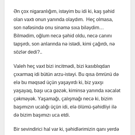
Ən çox nigaranlığım, istəyim bu idi ki, kaş şəhid
olan vaxtı onun yanında olaydım. Heç olmasa,
son nəfəsində onu sinəmə sıxa biləydim…
Bilmədim, oğlum necə şəhid oldu, necə canını
tapşırdı, son anlarında nə istədi, kimi çağırdı, nə
sözlər dedi?..
Valeh heç vaxt bizi incitmədi, bizi kasıblıqdan
çıxarmaq idi bütün arzu-istəyi. Bu qısa ömrünü də
elə bu məqsəd üçün yaşayırdı ki, biz yaxşı
yaşayaq, başı uca gəzək, kiminsə yanında xəcalət
çəkməyək. Yaşamağı, çalışmağı necə ki, bizim
başımızın ucalığı üçün idi, elə ölümü-şəhidliyi ilə
də bizim başımızı uca etdi.
Bir sevindirici hal var ki, şəhidlərimizin qanı yerdə