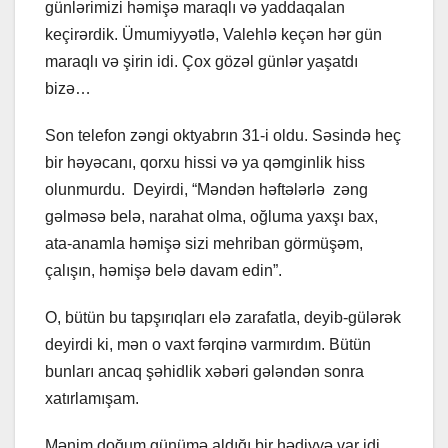
günlərimizi həmişə maraqlı və yaddaqalan
keçirərdik. Ümumiyyətlə, Valehlə keçən hər gün
maraqlı və şirin idi. Çox gözəl günlər yaşatdı
bizə…
Son telefon zəngi oktyabrın 31-i oldu. Səsində heç
bir həyəcanı, qorxu hissi və ya qəmginlik hiss
olunmurdu. Deyirdi, “Məndən həftələrlə zəng
gəlməsə belə, narahat olma, oğluma yaxşı bax,
ata-anamla həmişə sizi mehriban görmüşəm,
çalışın, həmişə belə davam edin”.
O, bütün bu tapşırıqları elə zarafatla, deyib-gülərək
deyirdi ki, mən o vaxt fərqinə varmırdım. Bütün
bunları ancaq şəhidlik xəbəri gələndən sonra
xatırlamışam.
Mənim doğum günümə aldığı bir hədiyyə var idi,