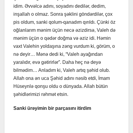
idim. Əvvəlcə adını, soyadını dedilər, dedim,
inşallah o olmaz. Sonra şəklini göndərdilər, çox
pis oldum, sanki qolum-qanadım qırıldı. Çünki öz
oğlanlarım mənim üçün necə əzizdirsə, Valeh də
mənim üçün o qədər doğma və əziz idi. Həmin
vaxt Valehin yoldaşına zəng vurdum ki, görüm, o
nə deyir… Mənə dedi ki, “Valeh ayağından
yaralıdır, evə gətirirlər”. Daha heç nə deyə
bilmədim… Anladım ki, Valeh artıq şəhid olub.
Allah ona ən uca Şəhid adını nəsib etdi, İmam
Hüseynlə qonşu oldu o dünyada. Allah bütün
şəhidlərimizi rəhmət etsin.
Sanki ürəyimin bir parçasını itirdim