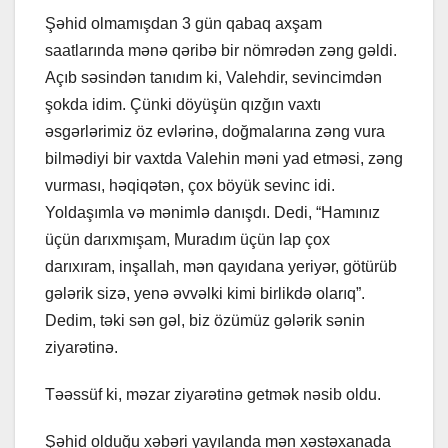
Şəhid olmamışdan 3 gün qabaq axşam
saatlarında mənə qəribə bir nömrədən zəng gəldi.
Açıb səsindən tanıdım ki, Valehdir, sevincimdən
şokda idim. Çünki döyüşün qızğın vaxtı
əsgərlərimiz öz evlərinə, doğmalarına zəng vura
bilmədiyi bir vaxtda Valehin məni yad etməsi, zəng
vurması, həqiqətən, çox böyük sevinc idi.
Yoldaşımla və mənimlə danışdı. Dedi, “Hamınız
üçün darıxmışam, Muradım üçün lap çox
darıxıram, inşallah, mən qayıdana yeriyər, götürüb
gələrik sizə, yenə əvvəlki kimi birlikdə olarıq”.
Dedim, təki sən gəl, biz özümüz gələrik sənin
ziyarətinə.
Təəssüf ki, məzar ziyarətinə getmək nəsib oldu.
Şəhid olduğu xəbəri yayılanda mən xəstəxanada