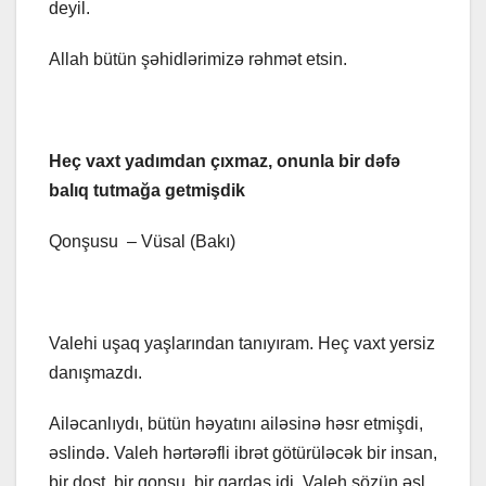
deyil.
Allah bütün şəhidlərimizə rəhmət etsin.
Heç vaxt yadımdan çıxmaz, onunla bir dəfə
balıq tutmağa getmişdik
Qonşusu – Vüsal (Bakı)
Valehi uşaq yaşlarından tanıyıram. Heç vaxt yersiz
danışmazdı.
Ailəcanlıydı, bütün həyatını ailəsinə həsr etmişdi,
əslində. Valeh hərtərəfli ibrət götürüləcək bir insan,
bir dost, bir qonşu, bir qardaş idi. Valeh sözün əsl