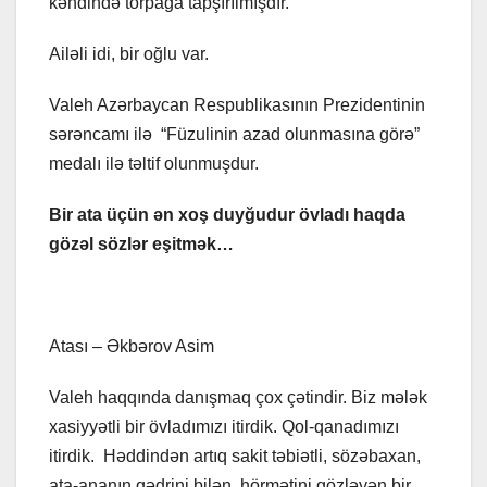
kəndində torpağa tapşırılmışdır.
Ailəli idi, bir oğlu var.
Valeh Azərbaycan Respublikasının Prezidentinin
sərəncamı ilə “Füzulinin azad olunmasına görə”
medalı ilə təltif olunmuşdur.
Bir ata üçün ən xoş duyğudur övladı haqda
gözəl sözlər eşitmək…
Atası – Əkbərov Asim
Valeh haqqında danışmaq çox çətindir. Biz mələk
xasiyyətli bir övladımızı itirdik. Qol-qanadımızı
itirdik. Həddindən artıq sakit təbiətli, sözəbaxan,
ata-ananın qədrini bilən, hörmətini gözləyən bir