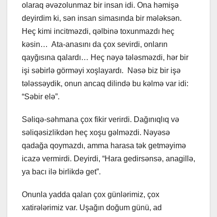
olaraq əvəzolunmaz bir insan idi. Ona həmişə
deyirdim ki, sən insan simasında bir mələksən.
Heç kimi incitməzdi, qəlbinə toxunmazdı heç
kəsin… Ata-anasını da çox sevirdi, onların
qayğısına qalardı… Heç nəyə tələsməzdi, hər bir
işi səbirlə görməyi xoşlayardı. Nəsə biz bir işə
tələssəydik, onun ancaq dilində bu kəlmə var idi:
“Səbir elə”.
Səliqə-səhmana çox fikir verirdi. Dağınıqlıq və
səliqəsizlikdən heç xoşu gəlməzdi. Nəyəsə
qadağa qoymazdı, amma harasa tək getməyimə
icazə vermirdi. Deyirdi, “Hara gedirsənsə, anagillə,
ya bacı ilə birlikdə get”.
Onunla yadda qalan çox günlərimiz, çox
xatirələrimiz var. Uşağın doğum günü, ad