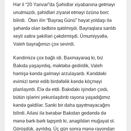
Hər il “20 Yanvar”da Şəhidlər xiyabanına getməyi
unutmazdı, şəhidləri ziyarət etməyi özünə borc
bilirdi. Ötən ilin “Bayraq Günü” həyat yoldaşı ilə
şəhərdə olan tədbirə qatılmışdı. Bayraqlara sarılıb
xeyli xatirə şəkilləri çəkdirmişdi. Ümumiyyətlə,
Valeh bayrağımızı çox sevirdi.
Kəndimizə çox bağlı idi. Baxmayaraq ki, biz
Bakıda yaşayırdıq, məktəbə gedirdik, Valeh
həmişə kəndə gəlməyi arzulayardı. Kənddəki
evimizi təmir edib birdəfəlik kəndə köçməyi
planlayırdı. Elə də etdi. Bakıdakı işindən çıxdı,
bütün işlərini yekunlaşdırıb rayona yaşadığımız
kəndə gəldilər. Sanki bir daha qayıtmayacağını
bilirdi. Ailəsi ilə bərabər Bakıdan gedəndə də
mənə bərk-bərk tapşırdı ki, anagildən muğayat ol.
Görüşdük, ayrıldıq. Üç gün sonra mənə rayondan