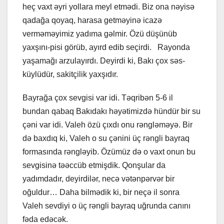
heç vaxt əyri yollara meyl etmədi. Biz ona nəyisə
qadağa qoyaq, harasa getməyinə icazə
verməməyimiz yadıma gəlmir. Özü düşünüb
yaxşını-pisi görüb, ayırd edib seçirdi. Rayonda
yaşamağı arzulayırdı. Deyirdi ki, Bakı çox səs-
küylüdür, sakitçilik yaxşıdır.
Bayrağa çox sevgisi var idi. Təqribən 5-6 il
bundan qabaq Bakıdakı həyətimizdə hündür bir su
çəni var idi. Valeh özü çıxdı onu rəngləməyə. Bir
də baxdıq ki, Valeh o su çənini üç rəngli bayraq
formasında rəngləyib. Özümüz də o vaxt onun bu
sevgisinə təəccüb etmişdik. Qonşular da
yadımdadır, deyirdilər, necə vətənpərvər bir
oğuldur… Daha bilmədik ki, bir neçə il sonra
Valeh sevdiyi o üç rəngli bayraq uğrunda canını
fəda edəcək.