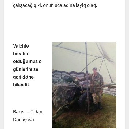
çalışacağıq ki, onun uca adına layiq olaq.
Valehlə
bərabər
olduğumuz o
günlərimizə
geri dönə
biləydik
Bacısı – Fidan
Dadaşova