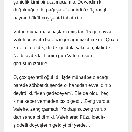
şəhidlik kimi bir uca məqamla. Deyərdim ki,
doğulduğu o torpağı şərəfləndirdi öz üç rəngli
bayraq bükülmüş şəhid tabutu ilə…
Vətən müharibəsi başlamamışdan 15 gün əvvəl
Valeh ailəsi ilə bərabər qonağımız olmuşdu. Çoxlu
zarafatlar etdik, dedik-güldük, şəkillər çəkdirdik.
Nə biləydik ki, həmin gün Valehlə son
görüşümüzdür?!
O, çox qeyrətli oğul idi. İşdə müharibə olacağı
barədə söhbət düşəndə o, hamıdan əvvəl dinib
deyirdi ki, “Mən gedəcəyəm”. Elə də oldu, heç
kimə xəbər vermədən çıxıb getdi. Zəng vurduq
Valehə, zəng çatmadı. Yoldaşına zəng vurub
danışanda bildim ki, Valeh artıq Füzulidədir-
şiddətli döyüşlərin getdiyi bir yerdə…