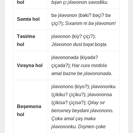
hol
bıjən çı jıləvonon səvodiku.
bə jıləvonon (bəki? bəçi? bə
Səmtə hol
çiçi?);
Sıxаnım ni bə jıləvonon!
Təsirinə
jıləvonon (kiy? çiçi?);
hol
Jıləvonon dust bıqət boştə.
jıləvononədə (kiyədə?
Vırəynə hol
çiçədə?);
Hаr curə mırdolə
əməl bəznе bе jıləvononədə.
jıləvonono (kiyo?); jıləvononku
(çikiku? çiçiku?); jıləvononsə
(çikisə? çiçisə?);
Qıləy sır
Bеşеmonə
bеroxnеy bеydəni jıləvonono.
hol
Çokə əməl çəş məkə
jıləvononku. Dışmеn çokе