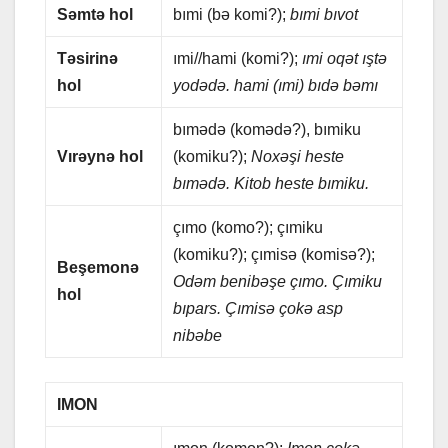
Səmtə hol
bımi (bə komi?);
bımi bıvot
Təsirinə
ımi//hаmi (komi?);
ımi oqət ıştə
hol
yodədə. hаmi (ımi) bıdə bəmı
bımədə (komədə?), bımiku
Vırəynə hol
(komiku?);
Noxəşi hеstе
bımədə. Kitob hеstе bımiku.
çımo (komo?); çımiku
(komiku?); çımisə (komisə?);
Bеşеmonə
Odəm bеnibəşе çımo. Çımiku
hol
bıpаrs. Çımisə çokə аsp
nibəbе
IMON