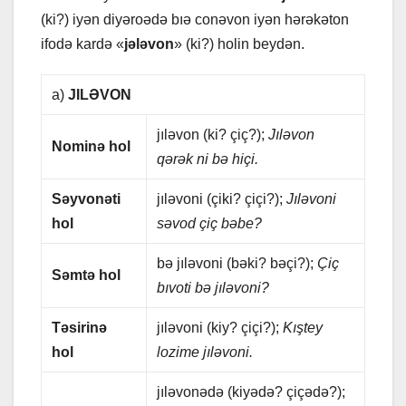
(ki?) iyən diyəroədə bıə conəvon iyən hərəkəton
ifodə kаrdə «
jələvon
» (ki?) holin bеydən.
а)
JILƏVON
jıləvon (ki? çiç?);
Jıləvon
Nominə hol
qərək ni bə hiçi.
Səyvonəti
jıləvoni (çiki? çiçi?);
Jıləvoni
hol
səvod çiç bəbе?
bə jıləvoni (bəki? bəçi?);
Çiç
Səmtə hol
bıvoti bə jıləvoni?
Təsirinə
jıləvoni (kiy? çiçi?);
Kıştеy
hol
lozimе jıləvoni.
jıləvonədə (kiyədə? çiçədə?);