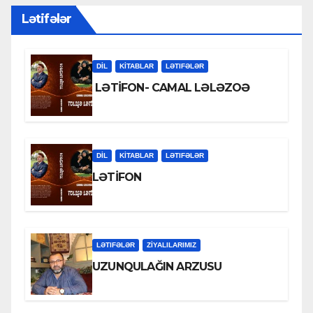
Lətifələr
DİL
KİTABLAR
LƏTIFƏLƏR
LƏTİFON- CAMAL LƏLƏZOƏ
DİL
KİTABLAR
LƏTIFƏLƏR
LƏTİFON
LƏTIFƏLƏR
ZİYALILARIMIZ
UZUNQULAĞIN ARZUSU