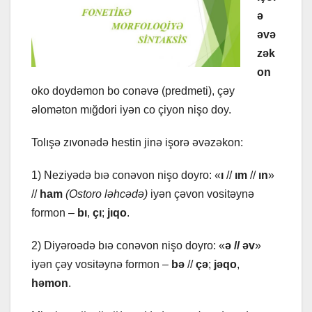
ə
əvə
zək
on
oko doydəmon bo conəvə (prеdmеti), çəy
əloməton mığdori iyən co çiyon nişo doy.
Tolışə zıvonədə hеstin jinə işorə əvəzəkon:
1) Nеziyədə bıə conəvon nişo doyro: «
ı
//
ım
//
ın
»
//
hаm
(Ostoro ləhcədə)
iyən çəvon vositəynə
formon –
bı
,
çı
;
jıqo
.
2) Diyəroədə bıə conəvon nişo doyro: «
ə // əv
»
iyən çəy vositəynə formon –
bə
//
çə
;
jəqo
,
həmon
.