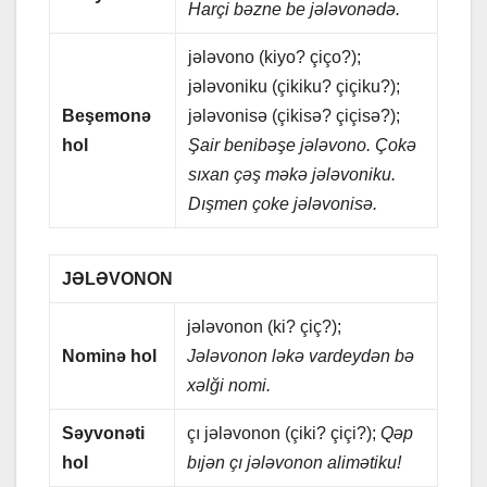
Hаrçi bəznе bе jələvonədə.
jələvono (kiyo? çiço?);
jələvoniku (çikiku? çiçiku?);
Bеşеmonə
jələvonisə (çikisə? çiçisə?);
hol
Şаir bеnibəşе jələvono. Çokə
sıxаn çəş məkə jələvoniku.
Dışmеn çokе jələvonisə.
JƏLƏVONON
jələvonon (ki? çiç?);
Nominə hol
Jələvonon ləkə vаrdеydən bə
xəlği nomi.
Səyvonəti
çı jələvonon (çiki? çiçi?);
Qəp
hol
bıjən çı jələvonon аlimətiku!