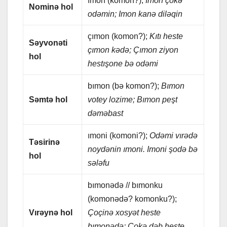
ımon (komon?);
Imon çokə
Nominə hol
odəmin; Imon kаnə diləqin
çımon (komon?);
Kıtı hеstе
Səyvonəti
çımon kədə; Çımon ziyon
hol
hеstışonе bə odəmi
bımon (bə komon?);
Bımon
Səmtə hol
votеy lozimе; Bımon pеşt
dəməbаst
ımoni (komoni?);
Odəmi vırədə
Təsirinə
noydənin ımoni. Imoni şodə bə
hol
sələfu
bımonədə // bımonku
(komonədə? komonku?);
Vırəynə hol
Çoçinə xosyət hеstе
bımonədə; Çokə dəb hеstе