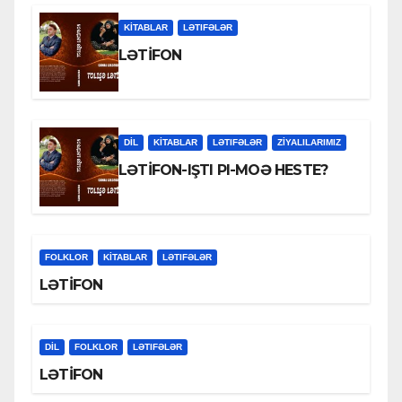
KİTABLAR
LƏTIFƏLƏR
LƏTİFON
DİL
KİTABLAR
LƏTIFƏLƏR
ZİYALILARIMIZ
LƏTİFON-IŞTI PI-MOƏ HESTE?
FOLKLOR
KİTABLAR
LƏTIFƏLƏR
LƏTİFON
DİL
FOLKLOR
LƏTIFƏLƏR
LƏTİFON