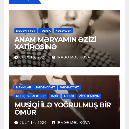
MƏDƏNİYYƏT
TƏBRİK
XƏBƏRLƏR
ANAM MƏRYAMIN ƏZİZİ
XATİRƏSİNƏ
JULY 16, 2026
İRADƏ MƏLIKOVA
MAHNILAR
MƏDƏNİYYƏT
MƏDƏNİYYƏT
MUSİQİ VƏ ALƏTLƏR
TARİX
TƏBRİK
ZİYALILARIMIZ
MUSİQİ İLƏ YOĞRULMUŞ BİR
ÖMÜR
JULY 14, 2026
İRADƏ MƏLIKOVA