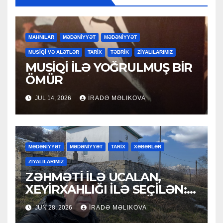
MAHNILAR
MƏDƏNİYYƏT
MƏDƏNİYYƏT
MUSİQİ VƏ ALƏTLƏR
TARİX
TƏBRİK
ZİYALILARIMIZ
MUSİQİ İLƏ YOĞRULMUŞ BİR
ÖMÜR
JUL 14, 2026
İRADƏ MƏLIKOVA
MƏDƏNİYYƏT
MƏDƏNİYYƏT
TARİX
XƏBƏRLƏR
ZİYALILARIMIZ
ZƏHMƏTİ İLƏ UCALAN,
XEYİRXAHLIĞI İLƏ SEÇİLƏN:
HACI RAMAZAN QULİYEV
JUN 28, 2026
İRADƏ MƏLIKOVA