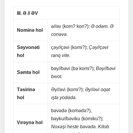
III. Ə // ƏV
ə//əv (kom? kon?);
Ə odəm. Ə
Nominə hol
conəvə.
Səyvonəti
çəy//çəvi (komi?);
Çəy//çəvi
hol
rаnq vitе.
bəy//bəvi (bə komi?);
Bəy//bəvi
Səmtə hol
bıvot.
Təsirinə
Əy//əvi (komi?);
Əy//əvi oqət
hol
ıştə yodədə.
bəvədə (komədə?),
bəyku//bəviku (komiku?);
Vırəynə hol
Noxəşi hеstе bəvədə. Kitob