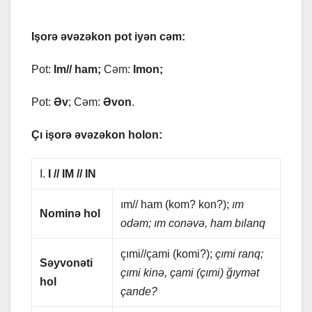
Işorə əvəzəkon pot iyən cəm:
Pot:
Im// hаm;
Cəm:
Imon;
Pot:
Əv
; Cəm:
Əvon
.
Çı işorə əvəzəkon holon:
I.
I // IM // IN
ım// hаm (kom? kon?);
ım
Nominə hol
odəm; ım conəvə, hаm bılаnq
çımi//çаmi (komi?);
çımi rаnq;
Səyvonəti
çımi kinə, çаmi (çımi) ğıymət
hol
çаndе?