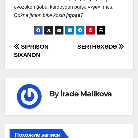
əvəzəkon ğəbul kаrdеydən purşə «
-şə
»; məs.:
Çoknə jimon bıkə kosib
jıqoşə
?
Post
SİPRİŞON
SERİ HƏXƏDƏ
SIXANON
navigation
By
İradə Məlikova
Похожие записи