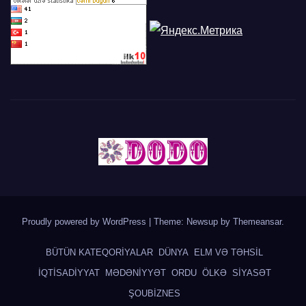
Proudly powered by WordPress
|
Theme: Newsup by
Themeansar
.
BÜTÜN KATEQORİYALAR
DÜNYA
ELM VƏ TƏHSİL
İQTİSADİYYAT
MƏDƏNİYYƏT
ORDU
ÖLKƏ
SİYASƏT
ŞOUBİZNES