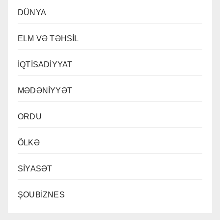
DÜNYA
ELM VƏ TƏHSİL
İQTİSADİYYAT
MƏDƏNİYYƏT
ORDU
ÖLKƏ
SİYASƏT
ŞOUBİZNES