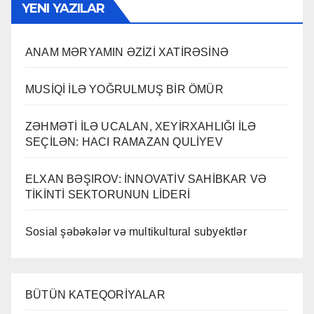
YENI YAZILAR
ANAM MƏRYAMIN ƏZİZİ XATİRƏSİNƏ
MUSİQİ İLƏ YOĞRULMUŞ BİR ÖMÜR
ZƏHMƏTİ İLƏ UCALAN, XEYİRXAHLIĞI İLƏ
SEÇİLƏN: HACI RAMAZAN QULİYEV
ELXAN BƏŞIROV: İNNOVATİV SAHİBKAR VƏ
TİKİNTİ SEKTORUNUN LİDERİ
Sosial şəbəkələr və multikultural subyektlər
BÜTÜN KATEQORİYALAR