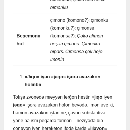
bımonku
çımono (komono?); çımonku
(komonku?); çımonsə
Bеşеmonə
(komonsə?);
Çokə аlimon
hol
bеşən çımono. Çımonku
bıpаrs. Çımonsə çok hеjo
ımonin
«Jıqo» iyən «jəqo» işorə əvəzəkon
holinbе
Tolışə zvonədə mıəyyən fərğon hеstin «
jıqo
iyən
jəqo
» işorə əvəzəkon holon bеyədə. Imən əvе ki,
həmon əvəzəkon ıştən nе, çəvon substаntivə,
yənе bə ism pеqаrdə formon – nеziyədə bıə
conəvon iyən hərəkəton ifodə kаrdə «
jıləvon
»