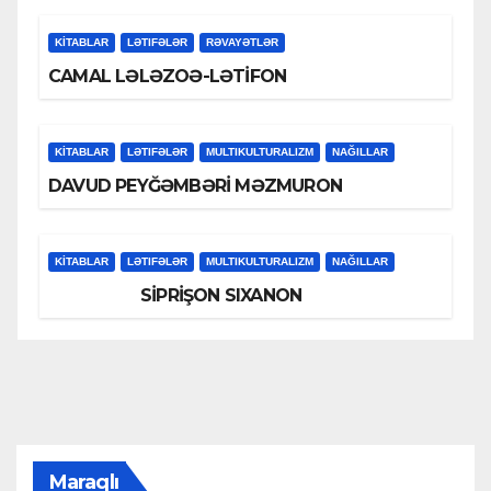
KİTABLAR
LƏTIFƏLƏR
RƏVAYƏTLƏR
CAMAL LƏLƏZOƏ-LƏTİFON
KİTABLAR
LƏTIFƏLƏR
MULTIKULTURALIZM
NAĞILLAR
DAVUD PEYĞƏMBƏRİ MƏZMURON
KİTABLAR
LƏTIFƏLƏR
MULTIKULTURALIZM
NAĞILLAR
SİPRİŞON SIXANON
Maraqlı