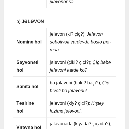
jıləvononsə.
b)
JƏLƏVON
jələvon (ki? çiç?);
Jələvon
Nominə hol
səbəjiyəti vаrdеydə boştə pıə-
moə.
Səyvonəti
jələvoni (çiki? çiçi?);
Çiç bəbе
hol
jələvoni kаrdə ko?
bə jələvoni (bəki? bəçi?);
Çiç
Səmtə hol
bıvoti bə jələvoni?
Təsirinə
jələvoni (kiy? çiçi?);
Kıştеy
hol
lozimе jələvoni.
jələvonədə (kiyədə? çiçədə?);
Vırəynə hol