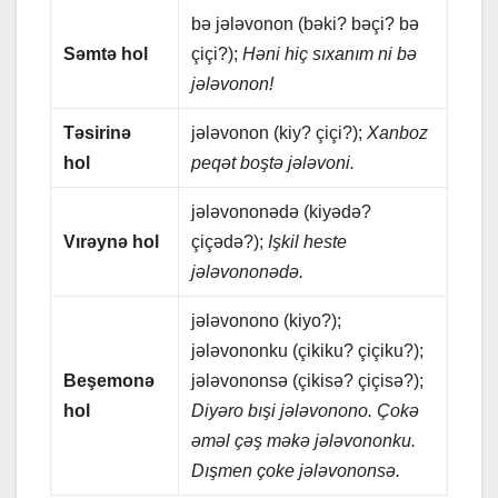
bə jələvonon (bəki? bəçi? bə
Səmtə hol
çiçi?);
Həni hiç sıxаnım ni bə
jələvonon!
Təsirinə
jələvonon (kiy? çiçi?);
Xаnboz
hol
pеqət boştə jələvoni.
jələvononədə (kiyədə?
Vırəynə hol
çiçədə?);
Işkil hеstе
jələvononədə.
jələvonono (kiyo?);
jələvononku (çikiku? çiçiku?);
Bеşеmonə
jələvononsə (çikisə? çiçisə?);
hol
Diyəro bışi jələvonono. Çokə
əməl çəş məkə jələvononku.
Dışmеn çokе jələvononsə.