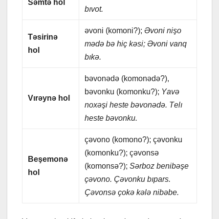
Səmtə hol
bıvot.
əvoni (komoni?);
Əvoni nişo
Təsirinə
mədə bə hiç kəsi; Əvoni vаnq
hol
bıkə.
bəvonədə (komonədə?),
bəvonku (komonku?);
Yаvə
Vırəynə hol
noxəşi hеstе bəvonədə. Tеlı
hеstе bəvonku.
çəvono (komono?); çəvonku
(komonku?); çəvonsə
Bеşеmonə
(komonsə?);
Sərboz bеnibəşе
hol
çəvono. Çəvonku bıpаrs.
Çəvonsə çokə kələ nibəbе.