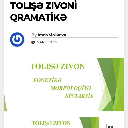
TOLIŞƏ ZIVONİ
QRAMATİKƏ
By
İradə Məlikova
MAR 5, 2022
İşor