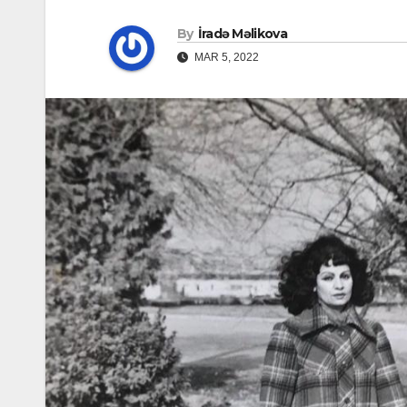
By
İradə Məlikova
MAR 5, 2022