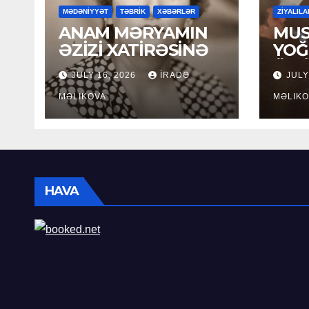
MƏDƏNİYYƏT
TƏBRİK
XƏBƏRLƏR
ZİYALILA
ANAM MƏRYAMIN
MUS
ƏZİZİ XATİRƏSİNƏ
YOĞ
ÖM
JULY 16, 2026
İRADƏ
JULY
MƏLIKOVA
MƏLIKO
HAVA