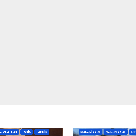
R
MƏDƏNİYYƏT
MƏDƏNİYYƏT
VƏ ALƏTLƏR
TARİX
TƏBRİK
MƏDƏNİYYƏT
MƏDƏNİYYƏT
TA