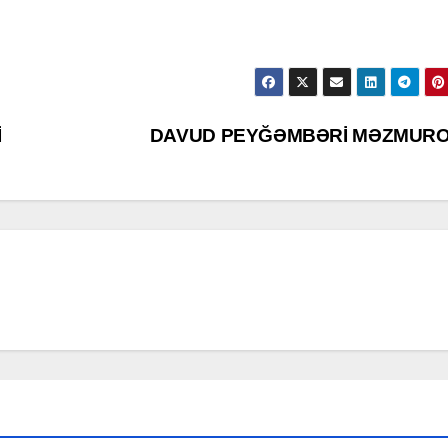
İ
DAVUD PEYĞƏMBƏRİ MƏZMUR