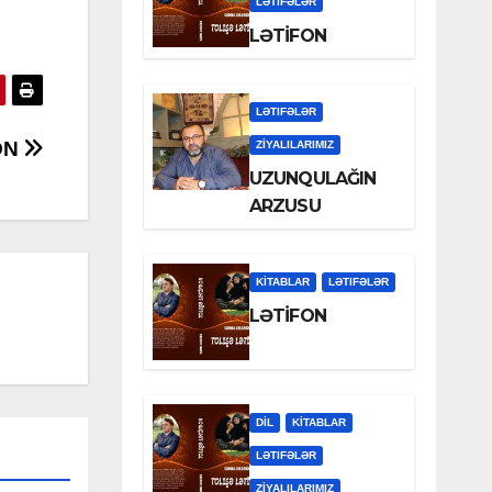
LƏTIFƏLƏR
LƏTİFON
LƏTIFƏLƏR
ON
ZİYALILARIMIZ
UZUNQULAĞIN
ARZUSU
KİTABLAR
LƏTIFƏLƏR
LƏTİFON
DİL
KİTABLAR
LƏTIFƏLƏR
ZİYALILARIMIZ