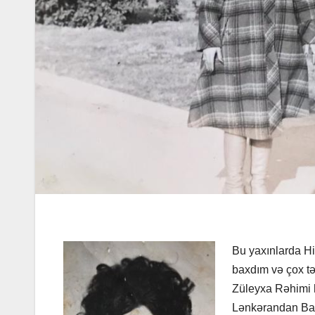
Bu yaxınlarda Hi
baxdım və çox tə
Züleyxa Rəhimi h
Lənkərandan Bakı