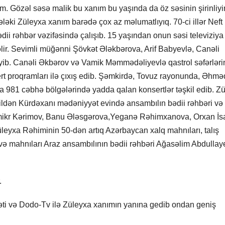
. Gözəl səsə malik bu xanım bu yaşında da öz səsinin şirinliyi
ələki Züleyxa xanım barədə çox az məlumatlıyıq. 70-ci illər Neft
ii rəhbər vəzifəsində çalışıb. 15 yaşından onun səsi televiziya
lir. Sevimli müğənni Şövkət Ələkbərova, Arif Babyevlə, Canəli
yib. Canəli Əkbərov və Vamik Məmmədəliyevlə qastrol səfərlər
t proqramları ilə çıxış edib. Şəmkirdə, Tovuz rayonunda, Əhmə
 981 cəbhə bölgələrində yadda qalan konsertlər təşkil edib. Z
ildən Kürdəxanı mədəniyyət evində ansambılın bədii rəhbəri və
 Samikr Kərimov, Banu Ələsgərova,Yeganə Rəhimxanova, Orxan İ
üleyxa Rəhiminin 50-dən artıq Azərbaycan xalq mahnıları, talış
ə mahnıları Araz ansambılının bədii rəhbəri Ağasəlim Abdullay
.
ti və Dodo-Tv ilə Züleyxa xanımın yanına gedib ondan geniş