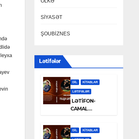
ÖLKƏ
n
SİYASƏT
ŞOUBİZNES
ində
dlidə
üleyxa
Lətifələr
sayev
DİL
KİTABLAR
evin
LƏTIFƏLƏR
LƏTİFON-
CAMAL
LƏLƏZOƏ
DİL
KİTABLAR