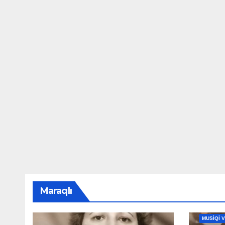
Maraqlı
MAHNILA
MUSİQİ 