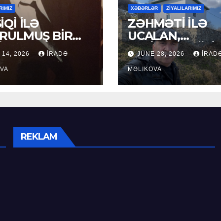
RIMIZ
XƏBƏRLƏR
ZİYALILARIMIZ
İQİ İLƏ
ZƏHMƏTİ İLƏ
RULMUŞ BİR
UCALAN,
ÜR
XEYİRXAHLIĞI İ
 14, 2026
İRADƏ
JUNE 28, 2026
İRAD
SEÇİLƏN: HACI
VA
RAMAZAN QULİ
MƏLIKOVA
REKLAM