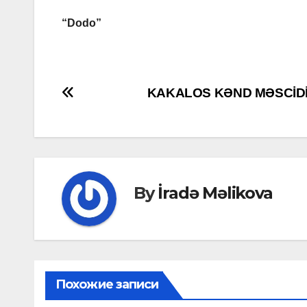
“Dodo”
Post
KAKALOS KƏND MƏSCİD
navigation
By
İradə Məlikova
Похожие записи
MAHNILAR
MƏDƏNİYYƏT
MƏDƏNİYYƏT