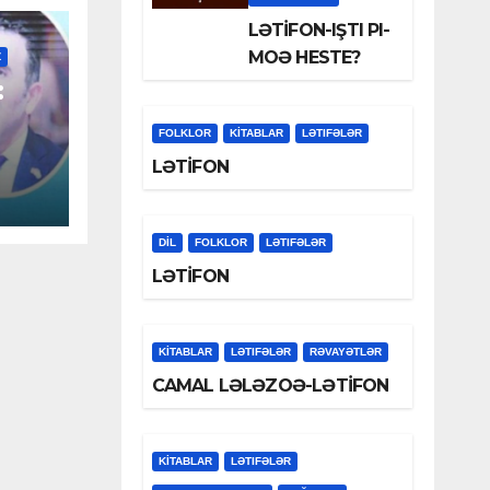
LƏTİFON-IŞTI PI-
MOƏ HESTE?
Z
:
FOLKLOR
KİTABLAR
LƏTIFƏLƏR
LƏTİFON
DİL
FOLKLOR
LƏTIFƏLƏR
LƏTİFON
KİTABLAR
LƏTIFƏLƏR
RƏVAYƏTLƏR
CAMAL LƏLƏZOƏ-LƏTİFON
KİTABLAR
LƏTIFƏLƏR