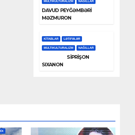
MULTIKULTURALIZM
NAĞILLAR
DAVUD PEYĞƏMBƏRİ
MƏZMURON
KİTABLAR
LƏTIFƏLƏR
MULTIKULTURALIZM
NAĞILLAR
SİPRİŞON
SIXANON
RİX