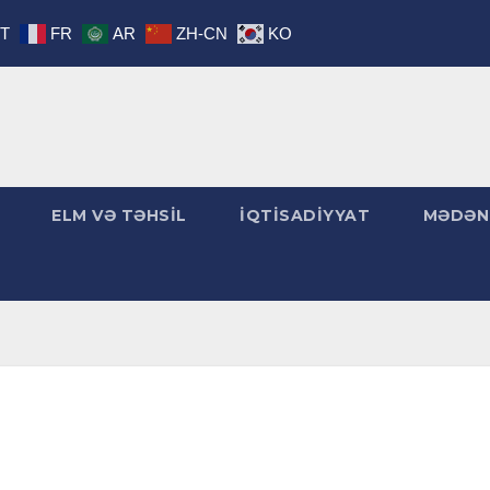
IT
FR
AR
ZH-CN
KO
ELM VƏ TƏHSİL
İQTİSADİYYAT
MƏDƏN