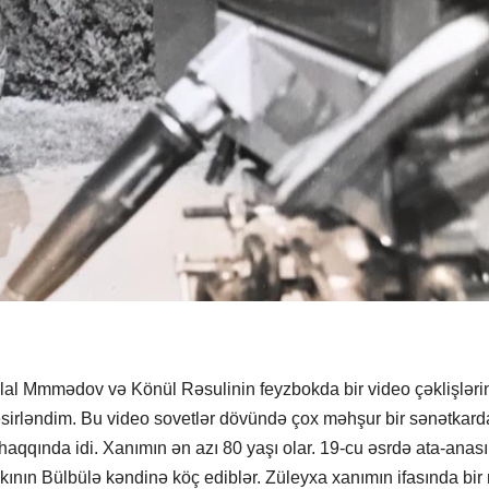
lal Mmmədov və Könül Rəsulinin feyzbokda bir video çəklişləri
sirləndim. Bu video sovetlər dövündə çox məhşur bir sənətkard
aqqında idi. Xanımın ən azı 80 yaşı olar. 19-cu əsrdə ata-anası
nın Bülbülə kəndinə köç ediblər. Züleyxa xanımın ifasında bir