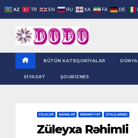
Skip
AZ
TR
EN
RU
KA
FA
DE
to
content
BÜTÜN KATEQORİYALAR
DÜNYA
SİYASƏT
ŞOUBİZNES
FOLKLOR
MAHNILAR
MƏDƏNİYYƏT
ZİYALILARIMIZ
Züleyxa Rəhimli