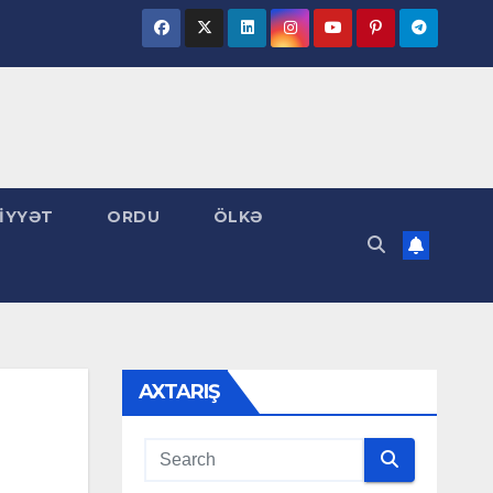
İYYƏT
ORDU
ÖLKƏ
AXTARIŞ