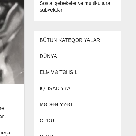
Sosial şəbəkələr və multikultural
subyektlər
BÜTÜN KATEQORİYALAR
DÜNYA
ELM VƏ TƏHSİL
İQTİSADİYYAT
MƏDƏNİYYƏT
nə
an,
ORDU
 neçə