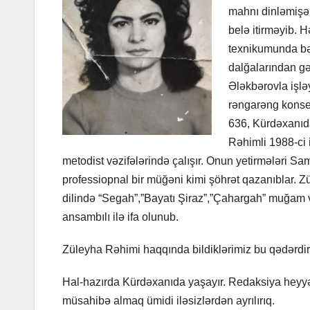
mahnı dinləmişəm
belə itirməyib. H
texnikumunda bəd
dalğalarından gə
Ələkbərovla işlə
rəngarəng konser
636, Kürdəxanıda
Rəhimli 1988-ci 
metodist vəzifələrində çalışır. Onun yetirmələri
professiopnal bir müğəni kimi şöhrət qazanıblar. Z
dilində “Segah”,”Bayatı Şiraz”,”Çahargah” muğam v
ansambılı ilə ifa olunub.
Züleyha Rəhimi haqqında bildiklərimiz bu qədərdir
Hal-hazırda Kürdəxanıda yaşayır. Redaksiya heyyə
müsahibə almaq ümidi iləsizlərdən ayrılırıq.