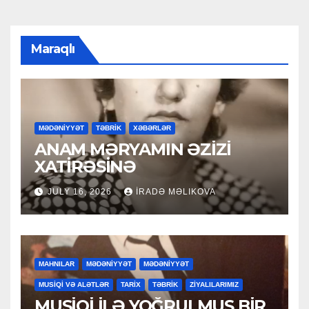
Maraqlı
MƏDƏNİYYƏT
TƏBRİK
XƏBƏRLƏR
ANAM MƏRYAMIN ƏZİZİ
XATİRƏSİNƏ
JULY 16, 2026
İRADƏ MƏLIKOVA
MAHNILAR
MƏDƏNİYYƏT
MƏDƏNİYYƏT
MUSİQİ VƏ ALƏTLƏR
TARİX
TƏBRİK
ZİYALILARIMIZ
MUSİQİ İLƏ YOĞRULMUŞ BİR