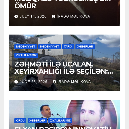
ÖMÜR
JULY 14, 2026
İRADƏ MƏLIKOVA
MƏDƏNİYYƏT
MƏDƏNİYYƏT
TARİX
XƏBƏRLƏR
ZİYALILARIMIZ
ZƏHMƏTİ İLƏ UCALAN,
XEYİRXAHLIĞI İLƏ SEÇİLƏN:
HACI RAMAZAN QULİYEV
JUNE 28, 2026
İRADƏ MƏLIKOVA
ORDU
XƏBƏRLƏR
ZİYALILARIMIZ