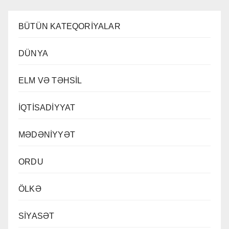
BÜTÜN KATEQORİYALAR
DÜNYA
ELM VƏ TƏHSİL
İQTİSADİYYAT
MƏDƏNİYYƏT
ORDU
ÖLKƏ
SİYASƏT