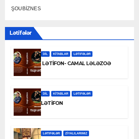
ŞOUBİZNES
Lətifələr
DİL
KİTABLAR
LƏTIFƏLƏR
LƏTİFON- CAMAL LƏLƏZOƏ
DİL
KİTABLAR
LƏTIFƏLƏR
LƏTİFON
LƏTIFƏLƏR
ZİYALILARIMIZ