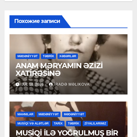
Похожие записи
MƏDƏNİYYƏT
TƏBRİK
XƏBƏRLƏR
ANAM MƏRYAMIN ƏZİZİ
XATİRƏSİNƏ
JUL 16, 2026
İRADƏ MƏLIKOVA
MAHNILAR
MƏDƏNİYYƏT
MƏDƏNİYYƏT
MUSİQİ VƏ ALƏTLƏR
TARİX
TƏBRİK
ZİYALILARIMIZ
MUSİQİ İLƏ YOĞRULMUŞ BİR