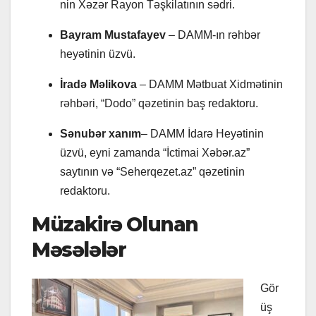
nin Xəzər Rayon Təşkilatının sədri.
Bayram Mustafayev
– DAMM-ın rəhbər
heyətinin üzvü.
İradə Məlikova
– DAMM Mətbuat Xidmətinin
rəhbəri, “Dodo” qəzetinin baş redaktoru.
Sənubər xanım
– DAMM İdarə Heyətinin
üzvü, eyni zamanda “İctimai Xəbər.az”
saytının və “Seherqezet.az” qəzetinin
redaktoru.
Müzakirə Olunan
Məsələlər
Gör
üş