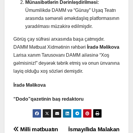
Münasibətlərin Dərinləşdirilməsi:
Ümumilikdə DAMM və “Günay” Uşaq Teatrı
arasında səmərəli əməkdaşlıq platformasının
yaradılması müzakirə edilmişdir.
Görüş çay süfrəsi arxasında başa çatmışdır.
DAMM Mətbuat Xidmətinin rəhbəri
İradə Məlikova
Larisa xanım Tarusovanı DAMM ailəsinə “Xoş
gəlmisiniz!” deyərək təbrik etmiş və onun ünvanına
layiq olduğu xoş sözləri demişdir.
İradə Məlikova
“Dodo”qəzetinin baş redaktoru
Post
Milli mətbuatın
İsmayıllıda Malakan