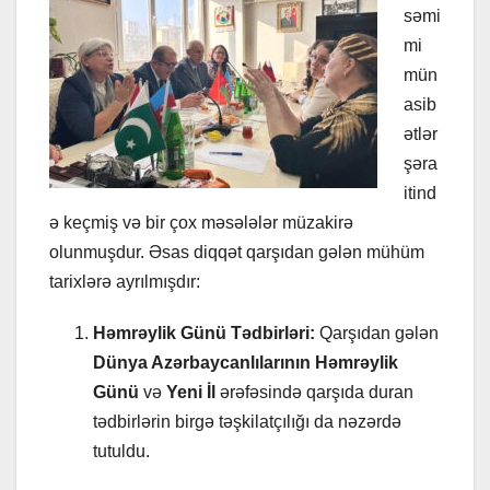
səmi
mi
mün
asib
ətlər
şəra
itind
ə keçmiş və bir çox məsələlər müzakirə
olunmuşdur. Əsas diqqət qarşıdan gələn mühüm
tarixlərə ayrılmışdır:
Həmrəylik Günü Tədbirləri:
Qarşıdan gələn
Dünya Azərbaycanlılarının Həmrəylik
Günü
və
Yeni İl
ərəfəsində qarşıda duran
tədbirlərin birgə təşkilatçılığı da nəzərdə
tutuldu.