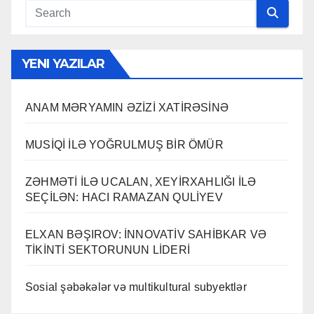
YENI YAZILAR
ANAM MƏRYAMIN ƏZİZİ XATİRƏSİNƏ
MUSİQİ İLƏ YOĞRULMUŞ BİR ÖMÜR
ZƏHMƏTİ İLƏ UCALAN, XEYİRXAHLIĞI İLƏ
SEÇİLƏN: HACI RAMAZAN QULİYEV
ELXAN BƏŞIROV: İNNOVATİV SAHİBKAR VƏ
TİKİNTİ SEKTORUNUN LİDERİ
Sosial şəbəkələr və multikultural subyektlər