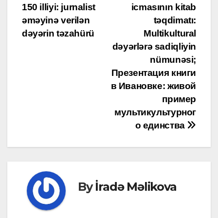
150 illiyi: jurnalist
icmasının kitab
navigation
əməyinə verilən
təqdimatı:
dəyərin təzahürü
Multikultural
dəyərlərə sadiqliyin
nümunəsi;
Презентация книги
в Ивановке: живой
пример
мультикультурног
о единства
By
İradə Məlikova