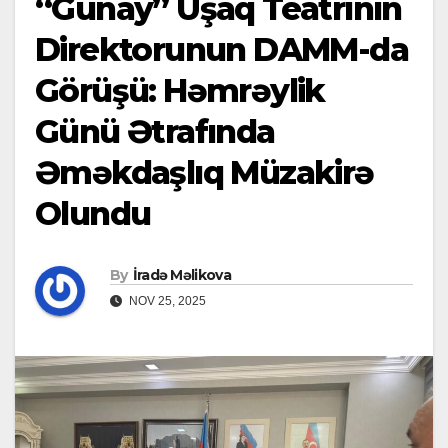
“Günay” Uşaq Teatrının
Direktorunun DAMM-da
Görüşü: Həmrəylik
Günü Ətrafında
Əməkdaşlıq Müzakirə
Olundu
By
İradə Məlikova
NOV 25, 2025