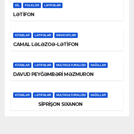
DİL
FOLKLOR
LƏTIFƏLƏR
LƏTİFON
KİTABLAR
LƏTIFƏLƏR
RƏVAYƏTLƏR
CAMAL LƏLƏZOƏ-LƏTİFON
KİTABLAR
LƏTIFƏLƏR
MULTIKULTURALIZM
NAĞILLAR
DAVUD PEYĞƏMBƏRİ MƏZMURON
KİTABLAR
LƏTIFƏLƏR
MULTIKULTURALIZM
NAĞILLAR
SİPRİŞON SIXANON