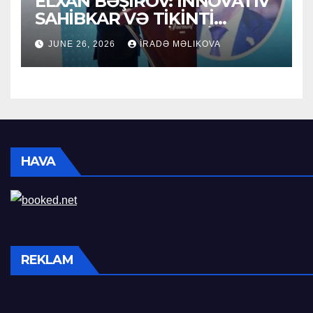
ELXAN BƏŞIROV: İNNOVATİV
SAHİBKAR VƏ TİKİNTİ
SEKTORUNUN LİDERİ
JUNE 26, 2026
İRADƏ MƏLIKOVA
HAVA
REKLAM