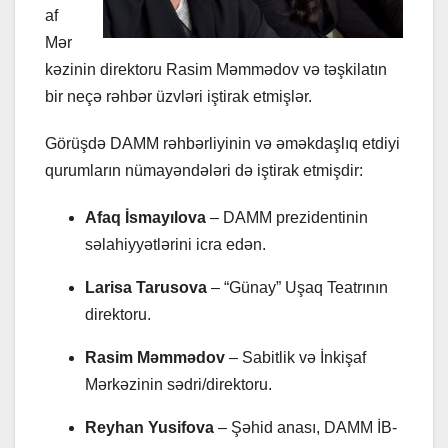
af
Mər
kəzinin direktoru Rasim Məmmədov və təşkilatın
bir neçə rəhbər üzvləri iştirak etmişlər.
Görüşdə DAMM rəhbərliyinin və əməkdaşlıq etdiyi
qurumların nümayəndələri də iştirak etmişdir:
Afaq İsmayılova
– DAMM prezidentinin
səlahiyyətlərini icra edən.
Larisa Tarusova
– “Günay” Uşaq Teatrının
direktoru.
Rasim Məmmədov
– Sabitlik və İnkişaf
Mərkəzinin sədri/direktoru.
Reyhan Yusifova
– Şəhid anası, DAMM İB-