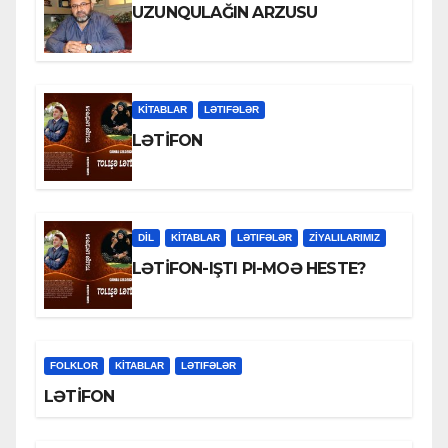
UZUNQULAĞIN ARZUSU
KİTABLAR
LƏTIFƏLƏR
LƏTİFON
DİL
KİTABLAR
LƏTIFƏLƏR
ZİYALILARIMIZ
LƏTİFON-IŞTI PI-MOƏ HESTE?
FOLKLOR
KİTABLAR
LƏTIFƏLƏR
LƏTİFON