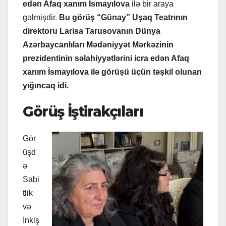
edən Afaq xanım İsmayılova
ilə bir araya
gəlmişdir.
Bu görüş “Günay” Uşaq Teatrının
direktoru Larisa Tarusovanın Dünya
Azərbaycanlıları Mədəniyyət Mərkəzinin
prezidentinin səlahiyyətlərini icra edən Afaq
xanım İsmayılova ilə görüşü üçün təşkil olunan
yığıncaq idi.
Görüş İştirakçıları
Gör
üşd
ə
Sabi
tlik
və
İnkiş