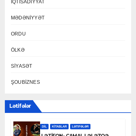
İQTİSADİYYAT
MƏDƏNİYYƏT
ORDU
ÖLKƏ
SİYASƏT
ŞOUBİZNES
Lətifələr
DİL
KİTABLAR
LƏTIFƏLƏR
LƏTİFON- CAMAL LƏLƏZOƏ