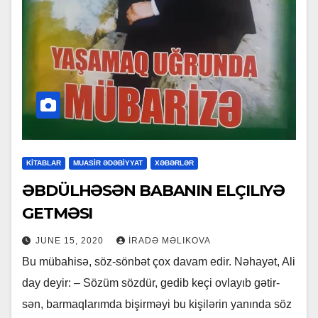
KİTABLAR
MUASİR ƏDƏBİYYAT
XƏBƏRLƏR
ƏBDÜLHƏSƏN BABANIN ELÇILIYƏ
GETMƏSI
JUNE 15, 2020
İRADƏ MƏLIKOVA
Bu mü­ba­hi­sə, söz-sön­bət çox da­vam edir. Nə­ha­yət, Ali
day de­yir: – Sö­züm söz­dür, ge­dib ke­çi ov­la­yıb gə­tir­
sən, bar­maq­la­rım­da bi­şir­mə­yi bu ki­şi­lə­rin ya­nın­da söz