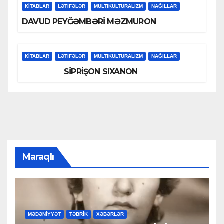
KİTABLAR
LƏTIFƏLƏR
MULTIKULTURALIZM
NAĞILLAR
DAVUD PEYĞƏMBƏRİ MƏZMURON
KİTABLAR
LƏTIFƏLƏR
MULTIKULTURALIZM
NAĞILLAR
SİPRİŞON SIXANON
Maraqlı
MƏDƏNİYYƏT
TƏBRİK
XƏBƏRLƏR