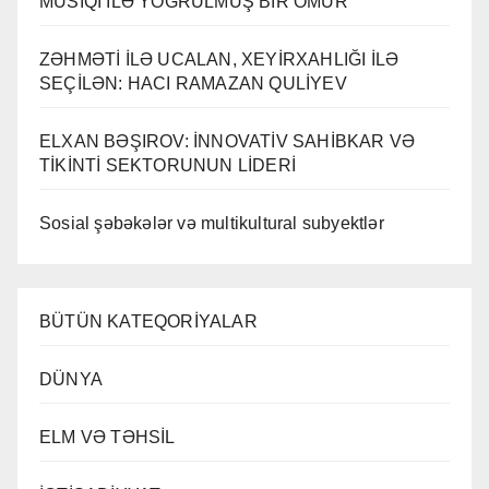
MUSİQİ İLƏ YOĞRULMUŞ BİR ÖMÜR
ZƏHMƏTİ İLƏ UCALAN, XEYİRXAHLIĞI İLƏ
SEÇİLƏN: HACI RAMAZAN QULİYEV
ELXAN BƏŞIROV: İNNOVATİV SAHİBKAR VƏ
TİKİNTİ SEKTORUNUN LİDERİ
Sosial şəbəkələr və multikultural subyektlər
BÜTÜN KATEQORİYALAR
DÜNYA
ELM VƏ TƏHSİL