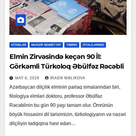
KİTABLAR
MUASİR ƏDƏBİYYAT
TƏBRİK
ZİYALILARIMIZ
Elmin Zirvəsində keçən 90 İl:
Görkəmli Türkoloq Əbülfəz Rəcəbli
MAY 6, 2026
İRADƏ MƏLIKOVA
Azərbaycan dilçilik elminin parlaq simalarından biri,
filologiya elmləri doktoru, professor Əbülfəz
Rəcəblinin bu gün 90 yaşı tamam olur. Ömrünün
böyük hissəsini dil tariximizin, türkologiyanın və nəzəri
dilçiliyin tədqiqinə həsr edən…