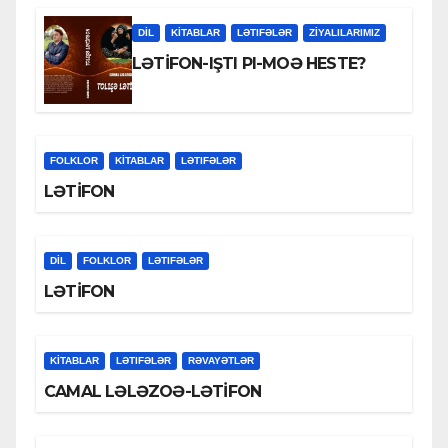
DİL
KİTABLAR
LƏTIFƏLƏR
ZİYALILARIMIZ
LƏTİFON-IŞTI PI-MOƏ HESTE?
FOLKLOR
KİTABLAR
LƏTIFƏLƏR
LƏTİFON
DİL
FOLKLOR
LƏTIFƏLƏR
LƏTİFON
KİTABLAR
LƏTIFƏLƏR
RƏVAYƏTLƏR
CAMAL LƏLƏZOƏ-LƏTİFON