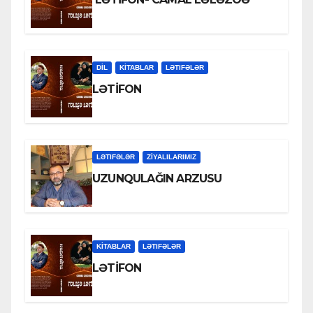
DİL
KİTABLAR
LƏTIFƏLƏR
LƏTİFON
LƏTIFƏLƏR
ZİYALILARIMIZ
UZUNQULAĞIN ARZUSU
KİTABLAR
LƏTIFƏLƏR
LƏTİFON