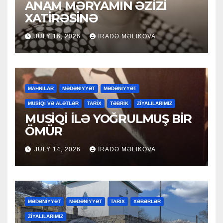
ANAM MƏRYAMIN ƏZİZİ
XATİRƏSİNƏ
JULY 16, 2026
İRADƏ MƏLIKOVA
MAHNILAR
MƏDƏNİYYƏT
MƏDƏNİYYƏT
MUSİQİ VƏ ALƏTLƏR
TARİX
TƏBRİK
ZİYALILARIMIZ
MUSİQİ İLƏ YOĞRULMUŞ BİR
ÖMÜR
JULY 14, 2026
İRADƏ MƏLIKOVA
MƏDƏNİYYƏT
MƏDƏNİYYƏT
TARİX
XƏBƏRLƏR
ZİYALILARIMIZ