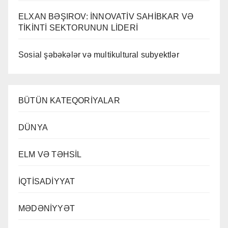
ELXAN BƏŞIROV: İNNOVATİV SAHİBKAR VƏ
TİKİNTİ SEKTORUNUN LİDERİ
Sosial şəbəkələr və multikultural subyektlər
BÜTÜN KATEQORİYALAR
DÜNYA
ELM VƏ TƏHSİL
İQTİSADİYYAT
MƏDƏNİYYƏT