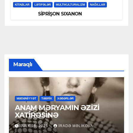
KİTABLAR
LƏTIFƏLƏR
MULTIKULTURALIZM
NAĞILLAR
SİPRİŞON SIXANON
Maraqlı
MƏDƏNİYYƏT
TƏBRİK
XƏBƏRLƏR
ANAM MƏRYAMIN ƏZİZİ
XATİRƏSİNƏ
JULY 16, 2026
İRADƏ MƏLIKOVA