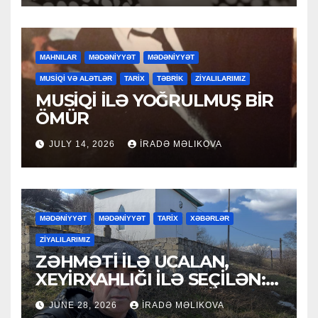
MAHNILAR
MƏDƏNİYYƏT
MƏDƏNİYYƏT
MUSİQİ VƏ ALƏTLƏR
TARİX
TƏBRİK
ZİYALILARIMIZ
MUSİQİ İLƏ YOĞRULMUŞ BİR
ÖMÜR
JULY 14, 2026
İRADƏ MƏLIKOVA
MƏDƏNİYYƏT
MƏDƏNİYYƏT
TARİX
XƏBƏRLƏR
ZİYALILARIMIZ
ZƏHMƏTİ İLƏ UCALAN,
XEYİRXAHLIĞI İLƏ SEÇİLƏN:
HACI RAMAZAN QULİYEV
JUNE 28, 2026
İRADƏ MƏLIKOVA