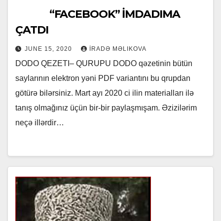
“FACEBOOK” İMDADIMA
ÇATDI
JUNE 15, 2020
İRADƏ MƏLIKOVA
DODO QEZETI– QURUPU DODO qəzetinin bütün
saylarının elektron yəni PDF variantını bu qrupdan
götürə bilərsiniz. Mart ayı 2020 ci ilin materialları ilə
tanış olmağınız üçün bir-bir paylaşmışam. Əzizilərim
neçə illərdir…