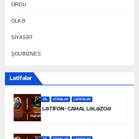
ORDU
ÖLKƏ
SİYASƏT
ŞOUBİZNES
Lətifələr
DİL
KİTABLAR
LƏTIFƏLƏR
LƏTİFON- CAMAL LƏLƏZOƏ
DİL
KİTABLAR
LƏTIFƏLƏR