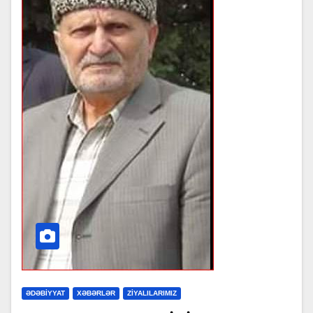
ƏDƏBİYYAT
XƏBƏRLƏR
ZİYALILARIMIZ