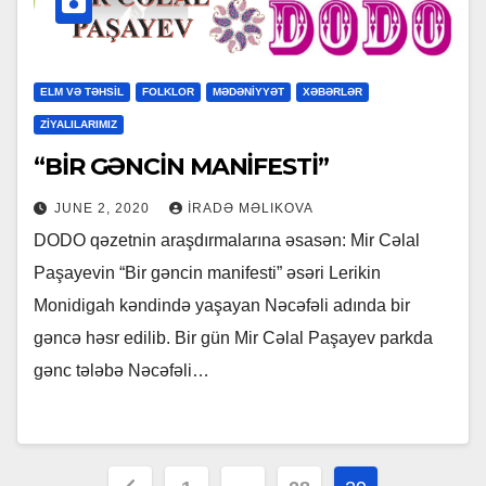
ELM VƏ TƏHSİL
FOLKLOR
MƏDƏNİYYƏT
XƏBƏRLƏR
ZİYALILARIMIZ
“BİR GƏNCİN MANİFESTİ”
JUNE 2, 2020
İRADƏ MƏLIKOVA
DODO qəzetnin araşdırmalarına əsasən: Mir Cəlal
Paşayevin “Bir gəncin manifesti” əsəri Lerikin
Monidigah kəndində yaşayan Nəcəfəli adında bir
gəncə həsr edilib. Bir gün Mir Cəlal Paşayev parkda
gənc tələbə Nəcəfəli…