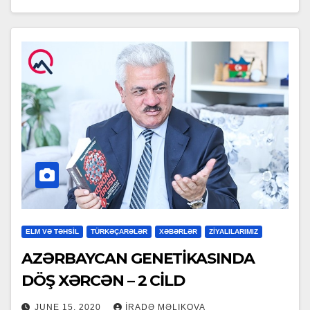
ELM VƏ TƏHSİL
TÜRKƏÇARƏLƏR
XƏBƏRLƏR
ZİYALILARIMIZ
AZƏRBAYCAN GENETİKASINDA
DÖŞ XƏRCƏN – 2 CİLD
JUNE 15, 2020
İRADƏ MƏLIKOVA