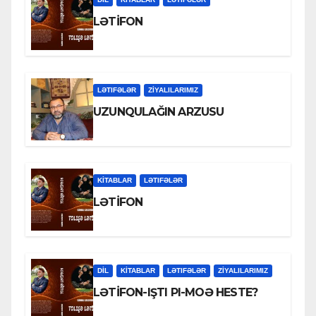
LƏTİFON
LƏTIFƏLƏR
ZİYALILARIMIZ
UZUNQULAĞIN ARZUSU
KİTABLAR
LƏTIFƏLƏR
LƏTİFON
DİL
KİTABLAR
LƏTIFƏLƏR
ZİYALILARIMIZ
LƏTİFON-IŞTI PI-MOƏ HESTE?