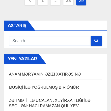
Posts
1
…
28
29
pagination
AXTARIŞ
YENI YAZILAR
ANAM MƏRYAMIN ƏZİZİ XATİRƏSİNƏ
MUSİQİ İLƏ YOĞRULMUŞ BİR ÖMÜR
ZƏHMƏTİ İLƏ UCALAN, XEYİRXAHLIĞI İLƏ
SEÇİLƏN: HACI RAMAZAN QULİYEV