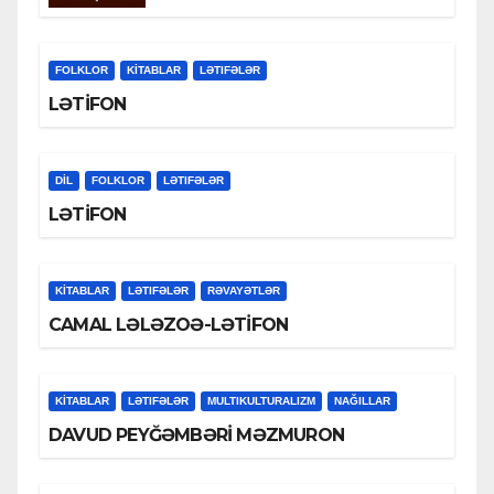
FOLKLOR
KİTABLAR
LƏTIFƏLƏR
LƏTİFON
DİL
FOLKLOR
LƏTIFƏLƏR
LƏTİFON
KİTABLAR
LƏTIFƏLƏR
RƏVAYƏTLƏR
CAMAL LƏLƏZOƏ-LƏTİFON
KİTABLAR
LƏTIFƏLƏR
MULTIKULTURALIZM
NAĞILLAR
DAVUD PEYĞƏMBƏRİ MƏZMURON