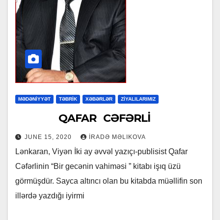
MƏDƏNİYYƏT
TƏBRİK
XƏBƏRLƏR
ZİYALILARIMIZ
QAFAR CƏFƏRLİ
JUNE 15, 2020
İRADƏ MƏLIKOVA
Lənkaran, Viyən İki ay əvvəl yazıçı-publisist Qafar
Cəfərlinin “Bir gecənin vahiməsi ” kitabı işıq üzü
görmüşdür. Sayca altıncı olan bu kitabda müəllifin son
illərdə yazdığı iyirmi