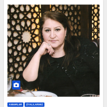
XƏBƏRLƏR
ZİYALILARIMIZ