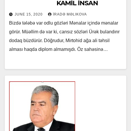
KAMİL İNSAN
JUNE 15, 2020
İRADƏ MƏLIKOVA
Bizdə tələbə var odlu gözləri Mənalar içində mənalar
görür. Müəllim də var ki, cansız sözləri Ürək bulandırır
dodaq büzdürür. Döğrudur, Mirtohid ağa ali təhsil
alması haqda diplom almamışdı. Öz sahəsinə…