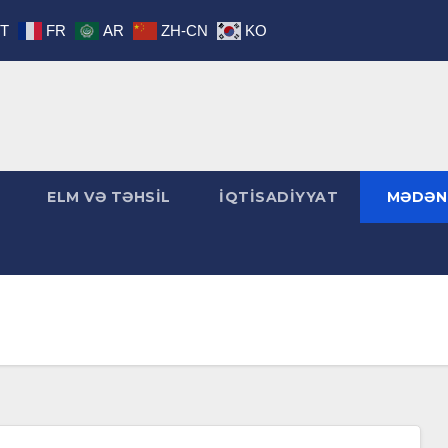
IT
FR
AR
ZH-CN
KO
ELM VƏ TƏHSİL
İQTİSADİYYAT
MƏDƏN