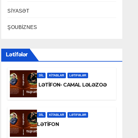
SİYASƏT
ŞOUBİZNES
Lətifələr
DİL
KİTABLAR
LƏTIFƏLƏR
LƏTİFON- CAMAL LƏLƏZOƏ
DİL
KİTABLAR
LƏTIFƏLƏR
LƏTİFON