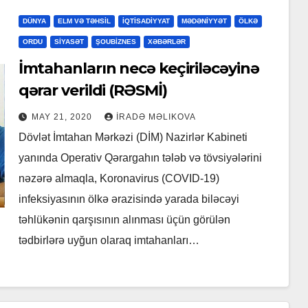
DÜNYA
ELM VƏ TƏHSİL
İQTİSADİYYAT
MƏDƏNİYYƏT
ÖLKƏ
ORDU
SİYASƏT
ŞOUBİZNES
XƏBƏRLƏR
İmtahanların necə keçiriləcəyinə
qərar verildi (RƏSMİ)
MAY 21, 2020
İRADƏ MƏLIKOVA
Dövlət İmtahan Mərkəzi (DİM) Nazirlər Kabineti
yanında Operativ Qərargahın tələb və tövsiyələrini
nəzərə almaqla, Koronavirus (COVID-19)
infeksiyasının ölkə ərazisində yarada biləcəyi
təhlükənin qarşısının alınması üçün görülən
tədbirlərə uyğun olaraq imtahanları…