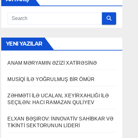
YENI YAZILAR
ANAM MƏRYAMIN ƏZİZİ XATİRƏSİNƏ
MUSİQİ İLƏ YOĞRULMUŞ BİR ÖMÜR
ZƏHMƏTİ İLƏ UCALAN, XEYİRXAHLIĞI İLƏ
SEÇİLƏN: HACI RAMAZAN QULİYEV
ELXAN BƏŞIROV: İNNOVATİV SAHİBKAR VƏ
TİKİNTİ SEKTORUNUN LİDERİ