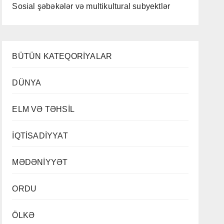
Sosial şəbəkələr və multikultural subyektlər
BÜTÜN KATEQORİYALAR
DÜNYA
ELM VƏ TƏHSİL
İQTİSADİYYAT
MƏDƏNİYYƏT
ORDU
ÖLKƏ