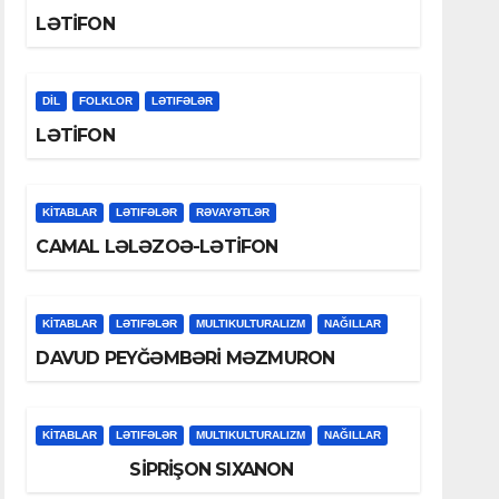
LƏTİFON
DİL
FOLKLOR
LƏTIFƏLƏR
LƏTİFON
KİTABLAR
LƏTIFƏLƏR
RƏVAYƏTLƏR
CAMAL LƏLƏZOƏ-LƏTİFON
KİTABLAR
LƏTIFƏLƏR
MULTIKULTURALIZM
NAĞILLAR
DAVUD PEYĞƏMBƏRİ MƏZMURON
KİTABLAR
LƏTIFƏLƏR
MULTIKULTURALIZM
NAĞILLAR
SİPRİŞON SIXANON