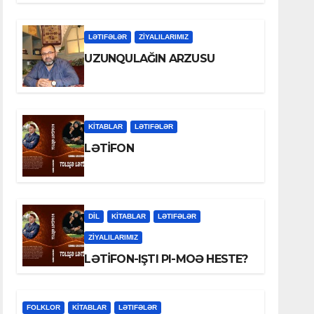
LƏTIFƏLƏR
ZİYALILARIMIZ
UZUNQULAĞIN ARZUSU
KİTABLAR
LƏTIFƏLƏR
LƏTİFON
DİL
KİTABLAR
LƏTIFƏLƏR
ZİYALILARIMIZ
LƏTİFON-IŞTI PI-MOƏ HESTE?
FOLKLOR
KİTABLAR
LƏTIFƏLƏR