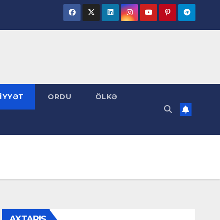
İYYƏT
ORDU
ÖLKƏ
AXTARIŞ