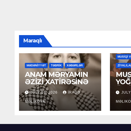
Maraqlı
MAHNILA
MUSİQİ 
MƏDƏNİYYƏT
TƏBRİK
XƏBƏRLƏR
ZİYALILA
ANAM MƏRYAMIN
MUS
ƏZİZİ XATİRƏSİNƏ
YOĞ
ÖM
JULY 16, 2026
İRADƏ
JULY
MƏLIKOVA
MƏLIKO