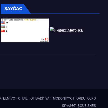
SAYĞAC
A
ELM VƏ TƏHSİL
İQTİSADİYYAT
MƏDƏNİYYƏT
ORDU
ÖLKƏ
SİYASƏT
ŞOUBİZNES