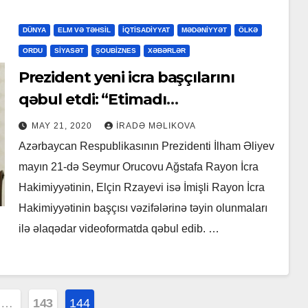
DÜNYA
ELM VƏ TƏHSİL
İQTİSADİYYAT
MƏDƏNİYYƏT
ÖLKƏ
ORDU
SİYASƏT
ŞOUBİZNES
XƏBƏRLƏR
Prezident yeni icra başçılarını
qəbul etdi: “Etimadı
doğrultmalısınız” (FOTOLAR)
MAY 21, 2020
İRADƏ MƏLIKOVA
Azərbaycan Respublikasının Prezidenti İlham Əliyev
mayın 21-də Seymur Orucovu Ağstafa Rayon İcra
Hakimiyyətinin, Elçin Rzayevi isə İmişli Rayon İcra
Hakimiyyətinin başçısı vəzifələrinə təyin olunmaları
ilə əlaqədar videoformatda qəbul edib. …
…
143
144