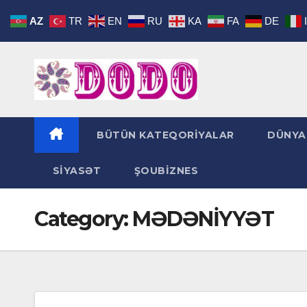
Skip
AZ
TR
EN
RU
KA
FA
DE
to
content
BÜTÜN KATEQORİYALAR
DÜNYA
SİYASƏT
ŞOUBİZNES
Category:
MƏDƏNİYYƏT