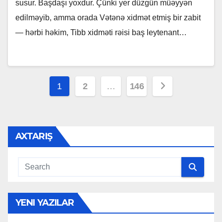
susur. Başdaşı yoxdur. Çünki yer düzgün müəyyən
edilməyib, amma orada Vətənə xidmət etmiş bir zabit
— hərbi həkim, Tibb xidməti rəisi baş leytenant…
Posts
1
2
…
146
pagination
AXTARIŞ
YENI YAZILAR