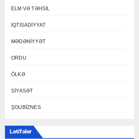
ELM VƏ TƏHSİL
İQTİSADİYYAT
MƏDƏNİYYƏT
ORDU
ÖLKƏ
SİYASƏT
ŞOUBİZNES
Lətifələr