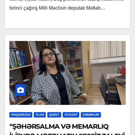
birinci çağırış Milli Məclisin deputatı Mətləb…
HAQQIMIZDA
ÖLKƏ
QƏZET
SİYASƏT
XƏBƏRLƏR
“ŞƏHƏRSALMA VƏ MEMARLIQ