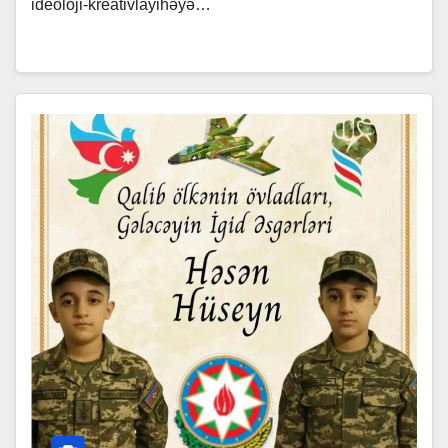
ideoloji-kreativlayihəyə…