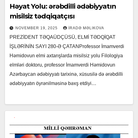
Həyat Yolu: ərəbdilli ədəbiyyatın
misilsiz tədqiqatçısı
NOVEMBER 19, 2025
İRADƏ MƏLIKOVA
PREZİDENT TƏQAÜDÇÜSÜ, ELMİ TƏDQİQAT
İŞLƏRİNİN SAYI 280-Ə ÇATANProfessor İmamverdi
Həmidovun elmi axtarışlarda misilsiz yolu Filologiya
elmləri doktoru, professor İmamverdi Həmidovun
Azərbaycan ədəbiyyatı tarixinə, xüsusilə də ərəbdilli
ədəbiyyatın öyrənilməsinə bəxş etdiyi…