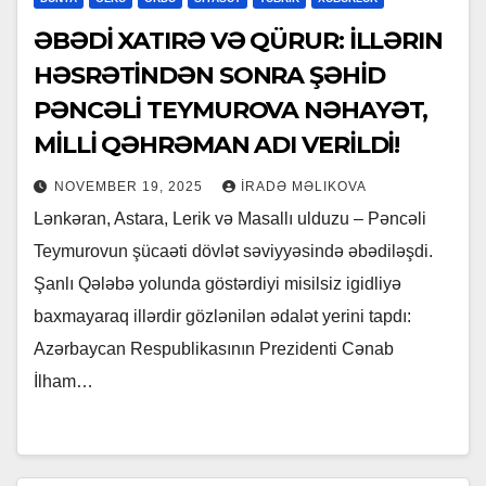
ƏBƏDİ XATIRƏ VƏ QÜRUR: İLLƏRIN
HƏSRƏTİNDƏN SONRA ŞƏHİD
PƏNCƏLİ TEYMUROVA NƏHAYƏT,
MİLLİ QƏHRƏMAN ADI VERİLDİ!
NOVEMBER 19, 2025
İRADƏ MƏLIKOVA
Lənkəran, Astara, Lerik və Masallı ulduzu – Pəncəli
Teymurovun şücaəti dövlət səviyyəsində əbədiləşdi.
Şanlı Qələbə yolunda göstərdiyi misilsiz igidliyə
baxmayaraq illərdir gözlənilən ədalət yerini tapdı:
Azərbaycan Respublikasının Prezidenti Cənab
İlham…