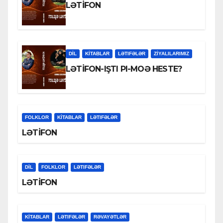
LƏTİFON
DİL
KİTABLAR
LƏTIFƏLƏR
ZİYALILARIMIZ
LƏTİFON-IŞTI PI-MOƏ HESTE?
FOLKLOR
KİTABLAR
LƏTIFƏLƏR
LƏTİFON
DİL
FOLKLOR
LƏTIFƏLƏR
LƏTİFON
KİTABLAR
LƏTIFƏLƏR
RƏVAYƏTLƏR