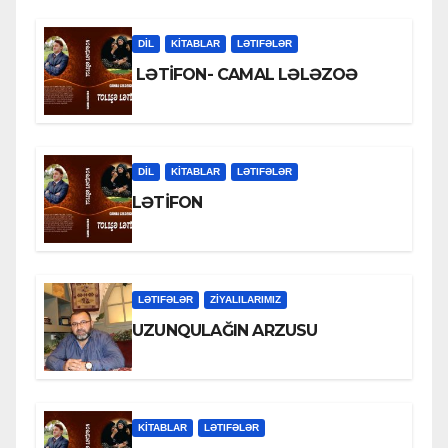
DİL
KİTABLAR
LƏTIFƏLƏR
LƏTİFON- CAMAL LƏLƏZOƏ
DİL
KİTABLAR
LƏTIFƏLƏR
LƏTİFON
LƏTIFƏLƏR
ZİYALILARIMIZ
UZUNQULAĞIN ARZUSU
KİTABLAR
LƏTIFƏLƏR