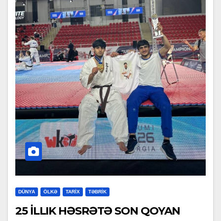
DÜNYA
ÖLKƏ
TARİX
TƏBRİK
25 İLLIK HƏSRƏTƏ SON QOYAN