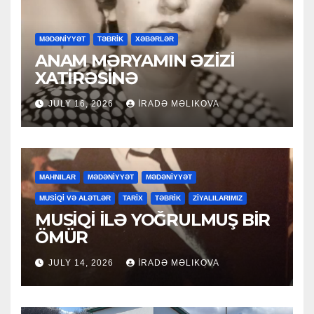
MƏDƏNİYYƏT
TƏBRİK
XƏBƏRLƏR
ANAM MƏRYAMIN ƏZİZİ
XATİRƏSİNƏ
JULY 16, 2026
İRADƏ MƏLIKOVA
MAHNILAR
MƏDƏNİYYƏT
MƏDƏNİYYƏT
MUSİQİ VƏ ALƏTLƏR
TARİX
TƏBRİK
ZİYALILARIMIZ
MUSİQİ İLƏ YOĞRULMUŞ BİR
ÖMÜR
JULY 14, 2026
İRADƏ MƏLIKOVA