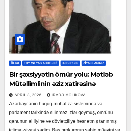
ÖLKƏ
TOY VƏ YAS ADƏTLƏRİ
XƏBƏRLƏR
ZİYALILARIMIZ
Bir şəxsiyyətin ömür yolu: Mətləb
Mütəllimlinin əziz xatirəsinə
APRIL 8, 2026
İRADƏ MƏLIKOVA
Azərbaycanın hüquq-mühafizə sistemində və
parlament tarixində silinməz izlər qoymuş, ömrünü
qanunun aliliyinə və dövlətçiliyə həsr etmiş tanınmış
ictimai-siyasi xadim, Baş prokurorun sabiq müavini və