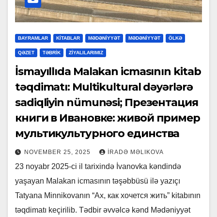
BAYRAMLAR
KİTABLAR
MƏDƏNİYYƏT
MƏDƏNİYYƏT
ÖLKƏ
QƏZET
TƏBRİK
ZİYALILARIMIZ
İsmayıllıda Malakan icmasının kitab
təqdimatı: Multikultural dəyərlərə
sadiqliyin nümunəsi; Презентация
книги в Ивановке: живой пример
мультикультурного единства
NOVEMBER 25, 2025
İRADƏ MƏLIKOVA
23 noyabr 2025-ci il tarixində İvanovka kəndində
yaşayan Malakan icmasının təşəbbüsü ilə yazıçı
Tatyana Minnikovanın “Ах, как хочется жить” kitabının
təqdimatı keçirilib. Tədbir əvvəlcə kənd Mədəniyyət