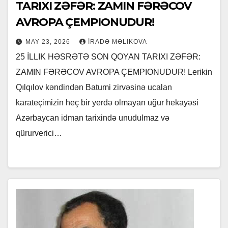
TARIXI ZƏFƏR: ZAMIN FƏRƏCOV
AVROPA ÇEMPIONUDUR!
MAY 23, 2026
İRADƏ MƏLIKOVA
25 İLLIK HƏSRƏTƏ SON QOYAN TARIXI ZƏFƏR:
ZAMIN FƏRƏCOV AVROPA ÇEMPIONUDUR! Lerikin
Qılqılov kəndindən Batumi zirvəsinə ucalan
karateçimizin heç bir yerdə olmayan uğur hekayəsi
Azərbaycan idman tarixində unudulmaz və
qürurverici…