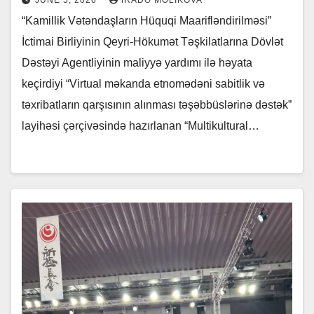
JUNE 5, 2026
İRADƏ MƏLIKOVA
“Kamillik Vətəndaşların Hüquqi Maarifləndirilməsi”
İctimai Birliyinin Qeyri-Hökumət Təşkilatlarına Dövlət
Dəstəyi Agentliyinin maliyyə yardımı ilə həyata
keçirdiyi “Virtual məkanda etnomədəni sabitlik və
təxribatların qarşısının alınması təşəbbüslərinə dəstək”
layihəsi çərçivəsində hazırlanan “Multikultural…