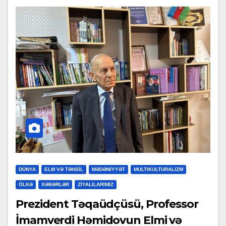
DÜNYA
ELM VƏ TƏHSİL
MƏDƏNİYYƏT
MULTIKULTURALIZM
ÖLKƏ
XƏBƏRLƏR
ZİYALILARIMIZ
Prezident Təqaüdçüsü, Professor
İmamverdi Həmidovun Elmi və