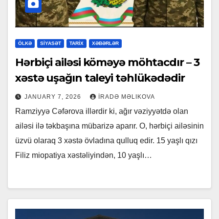
ÖLKƏ
SİYASƏT
TARİX
XƏBƏRLƏR
Hərbiçi ailəsi köməyə möhtacdır – 3
xəstə uşağın taleyi təhlükədədir
JANUARY 7, 2026
İRADƏ MƏLIKOVA
Ramziyyə Cəfərova illərdir ki, ağır vəziyyətdə olan
ailəsi ilə təkbaşına mübarizə aparır. O, hərbiçi ailəsinin
üzvü olaraq 3 xəstə övladına qulluq edir. 15 yaşlı qızı
Filiz miopatiya xəstəliyindən, 10 yaşlı…