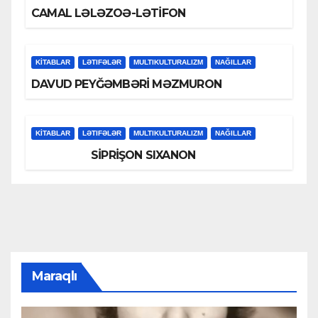
CAMAL LƏLƏZOƏ-LƏTİFON
KİTABLAR
LƏTIFƏLƏR
MULTIKULTURALIZM
NAĞILLAR
DAVUD PEYĞƏMBƏRİ MƏZMURON
KİTABLAR
LƏTIFƏLƏR
MULTIKULTURALIZM
NAĞILLAR
SİPRİŞON SIXANON
Maraqlı