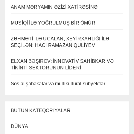
ANAM MƏRYAMIN ƏZİZİ XATİRƏSİNƏ
MUSİQİ İLƏ YOĞRULMUŞ BİR ÖMÜR
ZƏHMƏTİ İLƏ UCALAN, XEYİRXAHLIĞI İLƏ
SEÇİLƏN: HACI RAMAZAN QULİYEV
ELXAN BƏŞIROV: İNNOVATİV SAHİBKAR VƏ
TİKİNTİ SEKTORUNUN LİDERİ
Sosial şəbəkələr və multikultural subyektlər
BÜTÜN KATEQORİYALAR
DÜNYA