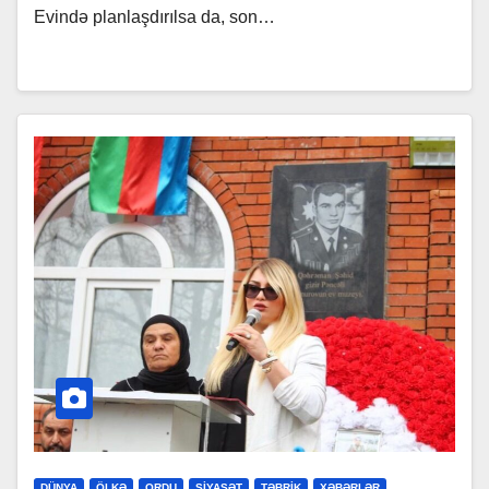
Evində planlaşdırılsa da, son…
DÜNYA
ÖLKƏ
ORDU
SİYASƏT
TƏBRİK
XƏBƏRLƏR