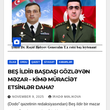
ÖLKƏ
ORDU
QƏZET
SİYASƏT
XƏBƏRLƏR
BEŞ İLDİR BAŞDAŞI GÖZLƏYƏN
MƏZAR – KİMƏ MÜRACİƏT
ETSİNLƏR DAHA?
NOVEMBER 9, 2025
İRADƏ MƏLIKOVA
(Dodo” qəzetinin redaksiyasından) Beş ildir bir məzar