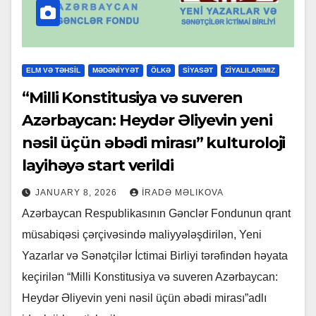
ELM VƏ TƏHSİL
MƏDƏNİYYƏT
ÖLKƏ
SİYASƏT
ZİYALILARIMIZ
“Milli Konstitusiya və suveren
Azərbaycan: Heydər Əliyevin yeni
nəsil üçün əbədi mirası” kulturoloji
layihəyə start verildi
JANUARY 8, 2026
İRADƏ MƏLIKOVA
Azərbaycan Respublikasının Gənclər Fondunun qrant
müsabiqəsi çərçivəsində maliyyələşdirilən, Yeni
Yazarlar və Sənətçilər İctimai Birliyi tərəfindən həyata
keçirilən “Milli Konstitusiya və suveren Azərbaycan:
Heydər Əliyevin yeni nəsil üçün əbədi mirası”adlı