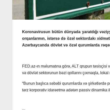
Koronavirusun bütün dünyada yaratdığı vəziyyə
orqanlarının, istərsə də özəl sektordakı xidmət
Azərbaycanda dövlət və özəl qurumlarda rəqə
FED.az-ın məlumatına görə, ALT qrupun təsisçisi 
və dövlət sektorunun bəzi qollarını çıxmaqla, loka
“Bunun başlıca səbəbi qurumlarda və şirkətlərdə pr
tərz korporativ idarəetmə adətən passiv dinamika il