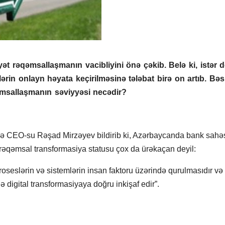
t rəqəmsallaşmanın vacibliyini önə çəkib. Belə ki, istər d
lərin onlayn həyata keçirilməsinə tələbat birə on artıb. Bəs
msallaşmanın səviyyəsi necədir?
və CEO-su Rəşad Mirzəyev bildirib ki, Azərbaycanda bank sahəs
l rəqəmsal transformasiya statusu çox da ürəkaçan deyil:
oseslərin və sistemlərin insan faktoru üzərində qurulmasıdır və
ə digital transformasiyaya doğru inkişaf edir”.