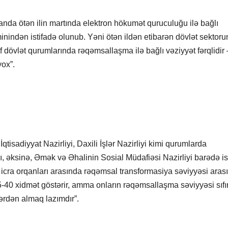
anda ötən ilin martında elektron hökumət quruculuğu ilə bağlı
indən istifadə olunub. Yəni ötən ildən etibarən dövlət sektor
f dövlət qurumlarında rəqəmsallaşma ilə bağlı vəziyyət fərqlidir 
yox”.
isadiyyat Nazirliyi, Daxili İşlər Nazirliyi kimi qurumlarda
, əksinə, Əmək və Əhalinin Sosial Müdafiəsi Nazirliyi barədə i
i icra orqanları arasında rəqəmsal transformasiya səviyyəsi aras
25-40 xidmət göstərir, amma onların rəqəmsallaşma səviyyəsi sıfı
lərdən almaq lazımdır”.