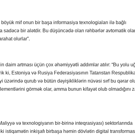
 böyük mif onun bir başa informasiya texnologiaları ilə bağlı
da sadəcə bir alətdir. Bu düşüncədə olan rəhbərlər avtomatik ola
rahat olurlar”.
nin daim artması üçün çox əhəmiyyətli addımlar atılır: “Bu yolu u
ik ki, Estoniya və Rusiya Federasiyasının Tatarıstan Respublikas
yi üzərində qurub və bütün dəyişikliklərin nüvəsi sırf bu qərar ol
elementlərini görmək olar, amma bunun kifayət olub olmadığını
aliyyə və texnologiyanın bir-birinə inteqrasiyası) sektorlarında
ki istiqamətin inkişafı birbaşa həmin dövlətin digital transforma