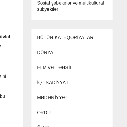
Sosial şəbəkələr və multikultural
subyektlər
övlət
BÜTÜN KATEQORİYALAR
,
DÜNYA
ELM VƏ TƏHSİL
ini
İQTİSADİYYAT
 bu
MƏDƏNİYYƏT
ORDU