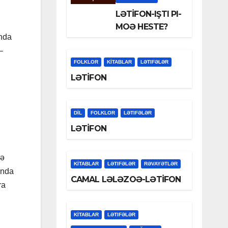
LƏTİFON-IŞTI PI-
MOƏ HESTE?
unda
–
FOLKLOR
KİTABLAR
LƏTIFƏLƏR
LƏTİFON
DİL
FOLKLOR
LƏTIFƏLƏR
LƏTİFON
sə
KİTABLAR
LƏTIFƏLƏR
RƏVAYƏTLƏR
ında
CAMAL LƏLƏZOƏ-LƏTİFON
ra
KİTABLAR
LƏTIFƏLƏR