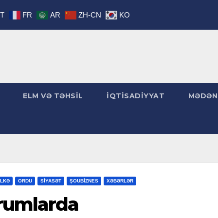
IT
FR
AR
ZH-CN
KO
ELM VƏ TƏHSİL
İQTİSADİYYAT
MƏDƏN
LKƏ
ORDU
SİYASƏT
ŞOUBİZNES
XƏBƏRLƏR
urumlarda