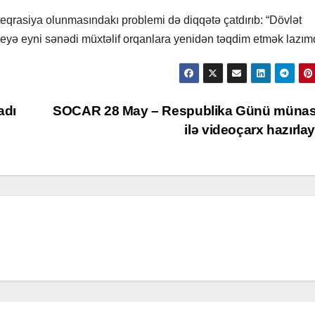
qrasiya olunmasındakı problemi də diqqətə çatdırıb: “Dövlət
eyə eyni sənədi müxtəlif orqanlara yenidən təqdim etmək lazımd
adı
SOCAR 28 May – Respublika Günü münasi
ilə videoçarx hazırla