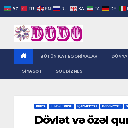
Skip
AZ
TR
EN
RU
KA
FA
DE
to
content
BÜTÜN KATEQORİYALAR
DÜNYA
SİYASƏT
ŞOUBİZNES
DÜNYA
ELM VƏ TƏHSİL
İQTİSADİYYAT
MƏDƏNİYYƏT
Ö
Dövlət və özəl q