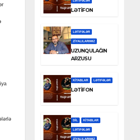
LƏTIFƏLƏR
ər
LƏTİFON
ə
LƏTIFƏLƏR
ZİYALILARIMIZ
UZUNQULAĞIN
ARZUSU
KİTABLAR
LƏTIFƏLƏR
iya
LƏTİFON
ələrlə
DİL
KİTABLAR
LƏTIFƏLƏR
ZİYALILARIMIZ