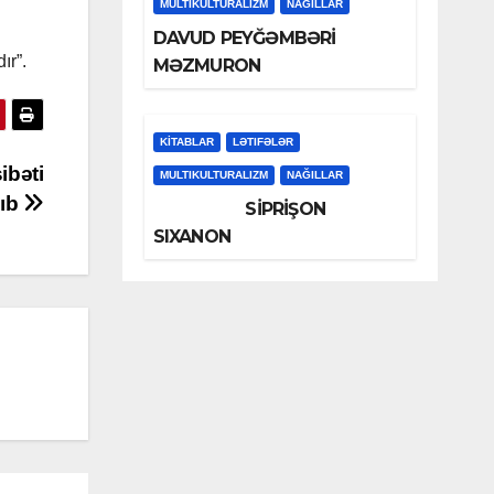
MULTIKULTURALIZM
NAĞILLAR
DAVUD PEYĞƏMBƏRİ
ır”.
MƏZMURON
KİTABLAR
LƏTIFƏLƏR
bəti
MULTIKULTURALIZM
NAĞILLAR
yıb
SİPRİŞON
SIXANON