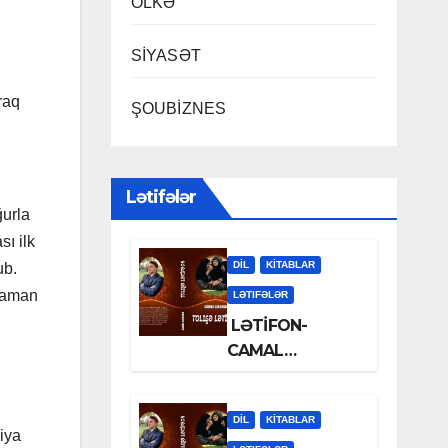
ÖLKƏ
SİYASƏT
raq
ŞOUBİZNES
Lətifələr
ğurla
ı ilk
DİL
KİTABLAR
ub.
 zaman
LƏTIFƏLƏR
LƏTİFON-
CAMAL
LƏLƏZOƏ
DİL
KİTABLAR
siya