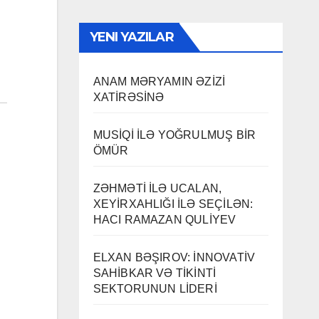
YENI YAZILAR
ANAM MƏRYAMIN ƏZİZİ
XATİRƏSİNƏ
MUSİQİ İLƏ YOĞRULMUŞ BİR
ÖMÜR
ZƏHMƏTİ İLƏ UCALAN,
XEYİRXAHLIĞI İLƏ SEÇİLƏN:
HACI RAMAZAN QULİYEV
ELXAN BƏŞIROV: İNNOVATİV
SAHİBKAR VƏ TİKİNTİ
SEKTORUNUN LİDERİ