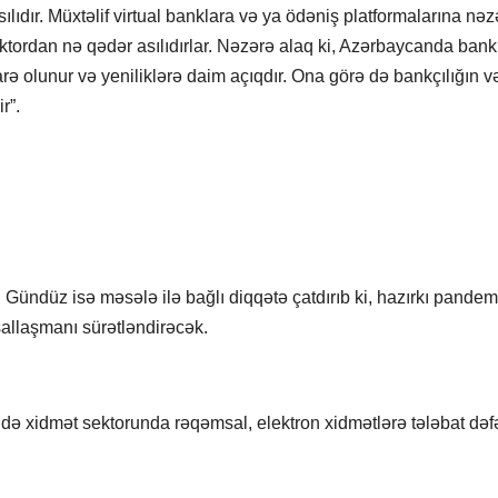
ıdır. Müxtəlif virtual banklara və ya ödəniş platformalarına nəz
faktordan nə qədər asılıdırlar. Nəzərə alaq ki, Azərbaycanda bank
rə olunur və yeniliklərə daim açıqdır. Ona görə də bankçılığın v
r”.
ündüz isə məsələ ilə bağlı diqqətə çatdırıb ki, hazırkı pandem
llaşmanı sürətləndirəcək.
də xidmət sektorunda rəqəmsal, elektron xidmətlərə tələbat dəf