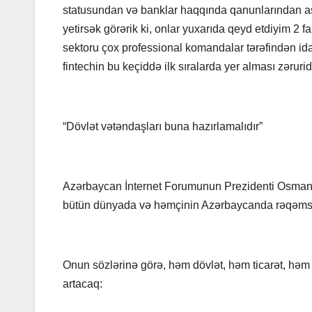
statusundan və banklar haqqında qanunlarından asıl
yetirsək görərik ki, onlar yuxarıda qeyd etdiyim 2 
sektoru çox professional komandalar tərəfindən ida
fintechin bu keçiddə ilk sıralarda yer alması zəruridi
“Dövlət vətəndaşları buna hazırlamalıdır”
Azərbaycan İnternet Forumunun Prezidenti Osman G
bütün dünyada və həmçinin Azərbaycanda rəqəmsa
Onun sözlərinə görə, həm dövlət, həm ticarət, həm 
artacaq: