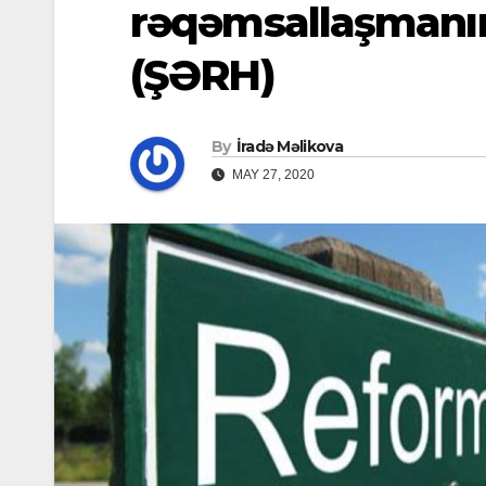
rəqəmsallaşmanın
(ŞƏRH)
By
İradə Məlikova
MAY 27, 2020