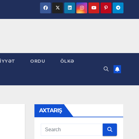
İYYƏT
ORDU
ÖLKƏ
AXTARIŞ