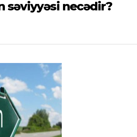
 səviyyəsi necədir?