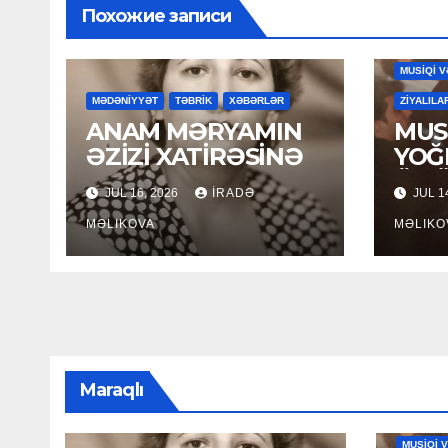
Похожие записи
MAHNILA
MUSİQİ V
MƏDƏNİYYƏT
TƏBRİK
XƏBƏRLƏR
ZİYALILA
ANAM MƏRYAMIN
MUSİ
ƏZİZİ XATİRƏSİNƏ
YOĞ
ÖM
JUL 16, 2026
İRADƏ
JUL 1
MƏLIKOVA
MƏLIKO
Maraqlı
MAHNILA
MUSİQİ 