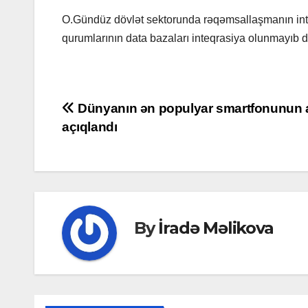
O.Gündüz dövlət sektorunda rəqəmsallaşmanın inte
qurumlarının data bazaları inteqrasiya olunmayıb d
Post
Dünyanın ən populyar smartfonunun 
açıqlandı
navigation
By
İradə Məlikova