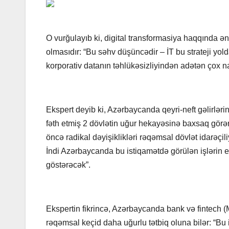
O vurğulayıb ki, digital transformasiya haqqında ən
olmasıdır: “Bu səhv düşüncədir – İT bu strateji yol
korporativ datanın təhlükəsizliyindən adətən çox na
Ekspert deyib ki, Azərbaycanda qeyri-neft gəlirləri
fəth etmiş 2 dövlətin uğur hekayəsinə baxsaq görər
öncə radikal dəyişiklikləri rəqəmsal dövlət idarəçili
İndi Azərbaycanda bu istiqamətdə görülən işlərin 
göstərəcək”.
Ekspertin fikrincə, Azərbaycanda bank və fintech (M
rəqəmsal keçid daha uğurlu tətbiq oluna bilər: “Bu i