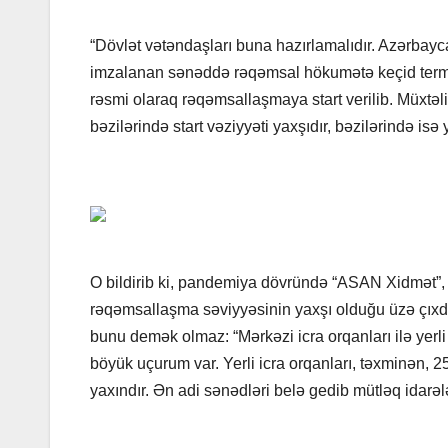
“Dövlət vətəndaşları buna hazırlamalıdır. Azərbayc
imzalanan sənəddə rəqəmsal hökumətə keçid termin
rəsmi olaraq rəqəmsallaşmaya start verilib. Müxtəli
bəzilərində start vəziyyəti yaxşıdır, bəzilərində isə 
O bildirib ki, pandemiya dövründə “ASAN Xidmət”, İqt
rəqəmsallaşma səviyyəsinin yaxşı olduğu üzə çıxdı
bunu demək olmaz: “Mərkəzi icra orqanları ilə yerl
böyük uçurum var. Yerli icra orqanları, təxminən, 
yaxındır. Ən adi sənədləri belə gedib mütləq idarə