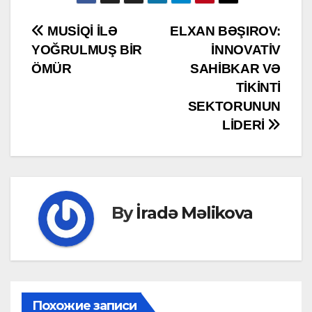
Post
MUSİQİ İLƏ
ELXAN BƏŞIROV:
YOĞRULMUŞ BİR
İNNOVATİV
navigation
ÖMÜR
SAHİBKAR VƏ
TİKİNTİ
SEKTORUNUN
LİDERİ
By
İradə Məlikova
Похожие записи