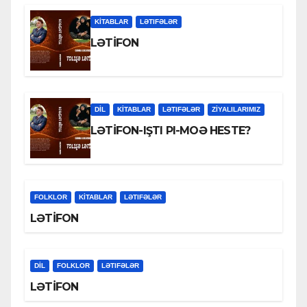
KİTABLAR
LƏTIFƏLƏR
LƏTİFON
DİL
KİTABLAR
LƏTIFƏLƏR
ZİYALILARIMIZ
LƏTİFON-IŞTI PI-MOƏ HESTE?
FOLKLOR
KİTABLAR
LƏTIFƏLƏR
LƏTİFON
DİL
FOLKLOR
LƏTIFƏLƏR
LƏTİFON