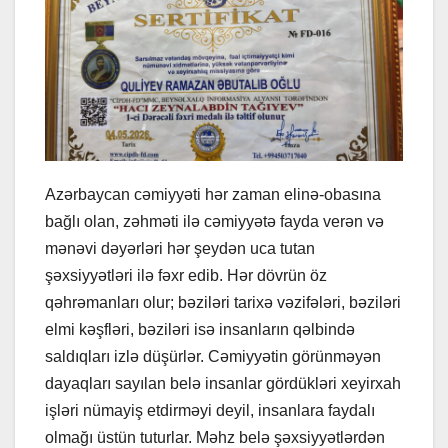
Azərbaycan cəmiyyəti hər zaman elinə-obasına
bağlı olan, zəhməti ilə cəmiyyətə fayda verən və
mənəvi dəyərləri hər şeydən uca tutan
şəxsiyyətləri ilə fəxr edib. Hər dövrün öz
qəhrəmanları olur; bəziləri tarixə vəzifələri, bəziləri
elmi kəşfləri, bəziləri isə insanların qəlbində
saldıqları izlə düşürlər. Cəmiyyətin görünməyən
dayaqları sayılan belə insanlar gördükləri xeyirxah
işləri nümayiş etdirməyi deyil, insanlara faydalı
olmağı üstün tuturlar. Məhz belə şəxsiyyətlərdən