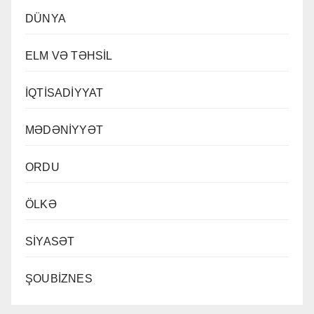
DÜNYA
ELM VƏ TƏHSİL
İQTİSADİYYAT
MƏDƏNİYYƏT
ORDU
ÖLKƏ
SİYASƏT
ŞOUBİZNES