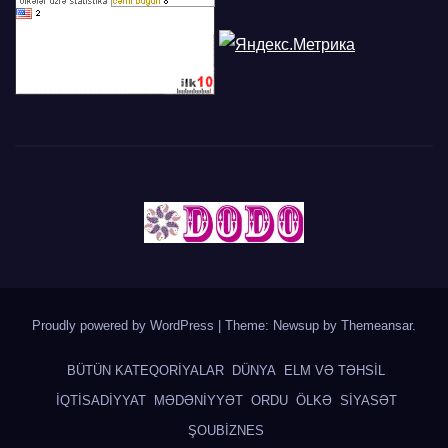
Proudly powered by WordPress
|
Theme: Newsup by
Themeansar
.
BÜTÜN KATEQORİYALAR
DÜNYA
ELM VƏ TƏHSİL
İQTİSADİYYAT
MƏDƏNİYYƏT
ORDU
ÖLKƏ
SİYASƏT
ŞOUBİZNES