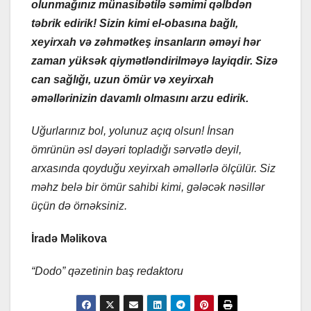
olunmağınız münasibətilə səmimi qəlbdən
təbrik edirik! Sizin kimi el-obasına bağlı,
xeyirxah və zəhmətkeş insanların əməyi hər
zaman yüksək qiymətləndirilməyə layiqdir. Sizə
can sağlığı, uzun ömür və xeyirxah
əməllərinizin davamlı olmasını arzu edirik.
Uğurlarınız bol, yolunuz açıq olsun! İnsan
ömrünün əsl dəyəri topladığı sərvətlə deyil,
arxasında qoyduğu xeyirxah əməllərlə ölçülür. Siz
məhz belə bir ömür sahibi kimi, gələcək nəsillər
üçün də örnəksiniz.
İradə Məlikova
“Dodo” qəzetinin baş redaktoru