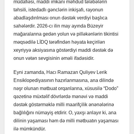
müdafiəsi, maddi imkanı məhdud tələbələrin
təhsili, istedadlı gənclərin inkişafı, rayonun
abadlaşdırılması onun dəstək verdiyi başlıca
sahələrdir. 2026-cı ilin may ayında Büzeyir
mağaralarına gedən yolun və pilləkənlərin tikintisi
məqsədilə LİDQ tərəfindən həyata keçirilən
xeyriyyə aksiyasına göstərdiyi maddi dəstək də
onun vətən sevgisinin əməli ifadəsidir.
Eyni zamanda, Hacı Ramazan Quliyev Lerik
Ensiklopediyasının hazırlanmasına, ana dilində
nəşr olunan mətbuat orqanlarına, xüsusilə “Dodo”
qəzetinə müxtəlif dövrlərdə mənəvi və maddi
dəstək göstərməklə milli maarifçilik ənənələrinə
bağlılığını nümayiş etdirir. O, yaxşı anlayır ki, ana
dilinin yaşaması həm də milli mətbuatın yaşaması
ilə mümkündür.