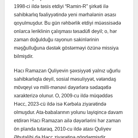
1998-ci ildə təsis etdiyi “Ramin-R” şirkəti ilə
sahibkarlıq fəaliyyətində yeni mərhələnin əsası
qoyulmuşdur. Bu gün rəhbərlik etdiyi müəssisədə
onlarca leriklinin çalışması təsadüfi deyil; o, hər
zaman doğulduğu rayonun sakinlərinin
məşğulluğuna dəstək göstərməyi özünə missiya
bilmişdir.
Hacı Ramazan Quliyevin şəxsiyyəti yalnız uğurlu
sahibkarlıqla deyil, sosial məsuliyyət, vətəndaş
mövqeyi və milli-mənəvi dəyərlərə sədaqətlə
xarakterizə olunur. O, 2009-cu ildə müqəddəs
Həcc, 2023-cü ildə isə Kərbəla ziyarətində
olmuşdur. Ata-babalarının yolunu layiqincə davam
etdirən Hacı Ramazan ailə dəyərlərini hər zaman
ön planda tutaraq, 2010-cu ildə atası Quliyev
Əbutalibi də Həcc ziyarətinə göndərmişdir.