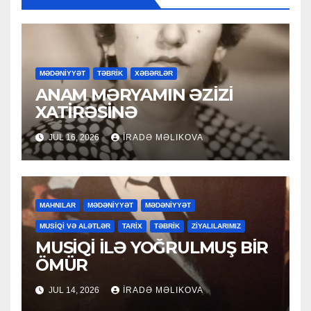
MƏDƏNİYYƏT
TƏBRİK
XƏBƏRLƏR
ANAM MƏRYAMIN ƏZİZİ
XATİRƏSİNƏ
JUL 16, 2026
İRADƏ MƏLIKOVA
MAHNILAR
MƏDƏNİYYƏT
MƏDƏNİYYƏT
MUSİQİ VƏ ALƏTLƏR
TARİX
TƏBRİK
ZİYALILARIMIZ
MUSİQİ İLƏ YOĞRULMUŞ BİR
ÖMÜR
JUL 14, 2026
İRADƏ MƏLIKOVA