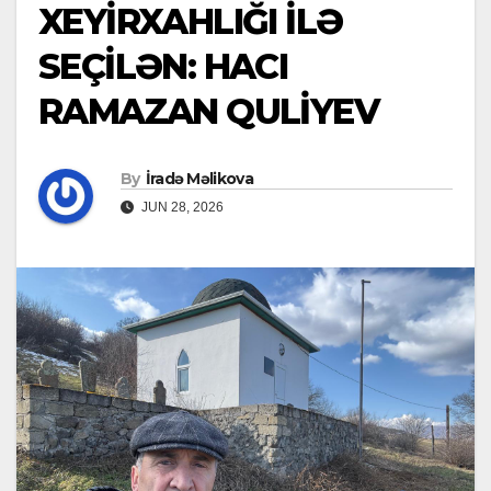
XEYİRXAHLIĞI İLƏ
SEÇİLƏN: HACI
RAMAZAN QULİYEV
By
İradə Məlikova
JUN 28, 2026