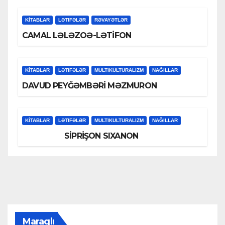
KİTABLAR
LƏTIFƏLƏR
RƏVAYƏTLƏR
CAMAL LƏLƏZOƏ-LƏTİFON
KİTABLAR
LƏTIFƏLƏR
MULTIKULTURALIZM
NAĞILLAR
DAVUD PEYĞƏMBƏRİ MƏZMURON
KİTABLAR
LƏTIFƏLƏR
MULTIKULTURALIZM
NAĞILLAR
SİPRİŞON SIXANON
Maraqlı