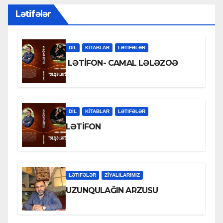
Lətifələr
DİL
KİTABLAR
LƏTIFƏLƏR
LƏTİFON- CAMAL LƏLƏZOƏ
DİL
KİTABLAR
LƏTIFƏLƏR
LƏTİFON
LƏTIFƏLƏR
ZİYALILARIMIZ
UZUNQULAĞIN ARZUSU