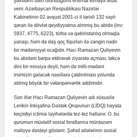
şəxslərin dəfn olunduğunu ehtimal etməyə əsas
verir. Azərbaycan Respublikası Nazirlər
Kabinetinin 02 avqust 2001-ci il tarixli 132 saylı
qərarı ilə dövlət qeydiyyatına alınmış bu abidə (inv:
5937, 4775, 6223), türbə və qəbiristanlıq olmaqla
yanaşı, həm də daş qoç fiqurları ilə zəngin nadir
bir mədəniyyət ocağıdır. Hacı Ramazan Quliyevin
bu abidəni bərpa etdirərək ziyarətə açması, təkcə
dini bir missiya deyil, həm də milli-mədəni
irsimizin gələcək nəsillərə çatdırılması yolunda
atılmış böyük bir vətənpərvərlik addımıdır.
Son illər Hacı Ramazan Quliyevin adı xüsusilə
Lerikin İnkişafına Dəstək Qrupunun (LİDQ) həyata
keçirdiyi ictimai layihələrdə tez-tez hallanır. O, bu
qurumun müxtəlif sosial fondlarına müntəzəm
maliyyə dəstəyi göstərir. Şəhid ailələrinin sosial