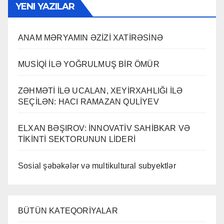
YENI YAZILAR
ANAM MƏRYAMIN ƏZİZİ XATİRƏSİNƏ
MUSİQİ İLƏ YOĞRULMUŞ BİR ÖMÜR
ZƏHMƏTİ İLƏ UCALAN, XEYİRXAHLIĞI İLƏ
SEÇİLƏN: HACI RAMAZAN QULİYEV
ELXAN BƏŞIROV: İNNOVATİV SAHİBKAR VƏ
TİKİNTİ SEKTORUNUN LİDERİ
Sosial şəbəkələr və multikultural subyektlər
BÜTÜN KATEQORİYALAR