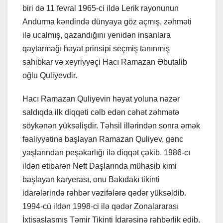
biri də 11 fevral 1965-ci ildə Lerik rayonunun
Andurma kəndində dünyaya göz açmış, zəhməti
ilə ucalmış, qazandığını yenidən insanlara
qaytarmağı həyat prinsipi seçmiş tanınmış
sahibkar və xeyriyyəçi Hacı Ramazan Əbutalib
oğlu Quliyevdir.
Hacı Ramazan Quliyevin həyat yoluna nəzər
saldıqda ilk diqqəti cəlb edən cəhət zəhmətə
söykənən yüksəlişdir. Təhsil illərindən sonra əmək
fəaliyyətinə başlayan Ramazan Quliyev, gənc
yaşlarından peşəkarlığı ilə diqqət çəkib. 1986-cı
ildən etibarən Neft Daşlarında mühasib kimi
başlayan karyerası, onu Bakıdakı tikinti
idarələrində rəhbər vəzifələrə qədər yüksəldib.
1994-cü ildən 1998-ci ilə qədər Zonalararası
İxtisaslaşmış Təmir Tikinti İdarəsinə rəhbərlik edib.