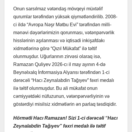
Onun sarsılmaz vətəndaş mövqeyi müxtəlif
qurumlar tərəfindən yüksək qiymətləndirilib. 2008-
ci ildə “Avropa Nəşr Mətbu Evi” tərəfindən milli-
mənəvi dəyərlərimizin qorunması, vətənpərvərlik
hisslərinin aşılanması və iqtisadi inkişafdakı
xidmətlərinə görə “Qızıl Mükafat” ilə təltif
olunmuşdur. Uğurlarının zirvəsi olaraq isə,
Ramazan Quliyev 2026-cı il may ayının 4-də
Beynəlxalq İnformasiya Alyansı tərəfindən 1-ci
dərəcəli “Hacı Zeynalabdin Tağıyev” fəxri medalı
ilə təltif olunmuşdur. Bu ali mükafat onun
cəmiyyətdəki nüfuzunun, vətənpərvərliyinin və
göstərdiyi misilsiz xidmətlərin ən parlaq təsdiqidir.
Hörmətli Hacı Ramazan! Sizi 1-ci dərəcəli “Hacı
Zeynalabdin Tağıyev” fəxri medalı ilə təltif