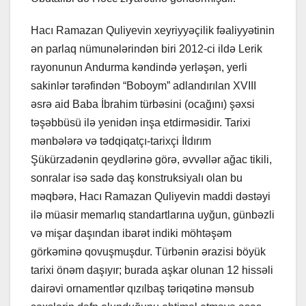
Hacı Ramazan Quliyevin xeyriyyəçilik fəaliyyətinin
ən parlaq nümunələrindən biri 2012-ci ildə Lerik
rayonunun Andurma kəndində yerləşən, yerli
sakinlər tərəfindən “Boboym” adlandırılan XVIII
əsrə aid Baba İbrahim türbəsini (ocağını) şəxsi
təşəbbüsü ilə yenidən inşa etdirməsidir. Tarixi
mənbələrə və tədqiqatçı-tarixçi İldırım
Şükürzadənin qeydlərinə görə, əvvəllər ağac tikili,
sonralar isə sadə daş konstruksiyalı olan bu
məqbərə, Hacı Ramazan Quliyevin maddi dəstəyi
ilə müasir memarlıq standartlarına uyğun, günbəzli
və mişar daşından ibarət indiki möhtəşəm
görkəminə qovuşmuşdur. Türbənin ərazisi böyük
tarixi önəm daşıyır; burada aşkar olunan 12 hissəli
dairəvi ornamentlər qızılbaş təriqətinə mənsub