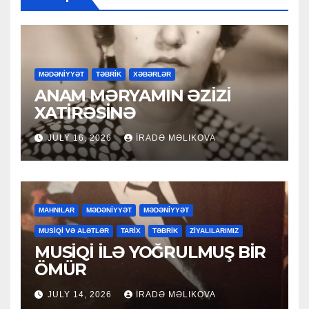
MƏDƏNİYYƏT
TƏBRİK
XƏBƏRLƏR
ANAM MƏRYAMIN ƏZİZİ
XATİRƏSİNƏ
JULY 16, 2026
İRADƏ MƏLIKOVA
MAHNILAR
MƏDƏNİYYƏT
MƏDƏNİYYƏT
MUSİQİ VƏ ALƏTLƏR
TARİX
TƏBRİK
ZİYALILARIMIZ
MUSİQİ İLƏ YOĞRULMUŞ BİR
ÖMÜR
JULY 14, 2026
İRADƏ MƏLIKOVA