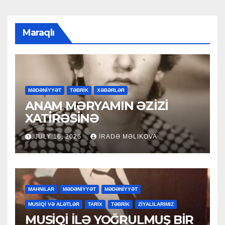
Maraqlı
MƏDƏNİYYƏT
TƏBRİK
XƏBƏRLƏR
ANAM MƏRYAMIN ƏZİZİ
XATİRƏSİNƏ
JULY 16, 2026
İRADƏ MƏLIKOVA
MAHNILAR
MƏDƏNİYYƏT
MƏDƏNİYYƏT
MUSİQİ VƏ ALƏTLƏR
TARİX
TƏBRİK
ZİYALILARIMIZ
MUSİQİ İLƏ YOĞRULMUŞ BİR