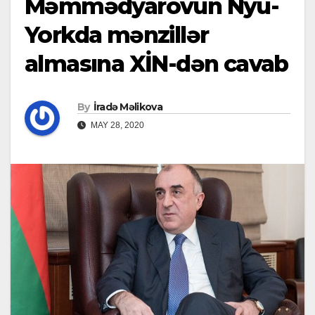
Məmmədyarovun Nyu-
Yorkda mənzillər
almasına XİN-dən cavab
By
İradə Məlikova
MAY 28, 2020