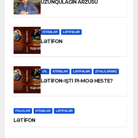
UZUNQULAĞIN ARZUSU
KİTABLAR
LƏTIFƏLƏR
LƏTİFON
DİL
KİTABLAR
LƏTIFƏLƏR
ZİYALILARIMIZ
LƏTİFON-IŞTI PI-MOƏ HESTE?
FOLKLOR
KİTABLAR
LƏTIFƏLƏR
LƏTİFON