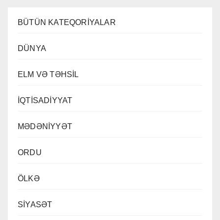
BÜTÜN KATEQORİYALAR
DÜNYA
ELM VƏ TƏHSİL
İQTİSADİYYAT
MƏDƏNİYYƏT
ORDU
ÖLKƏ
SİYASƏT