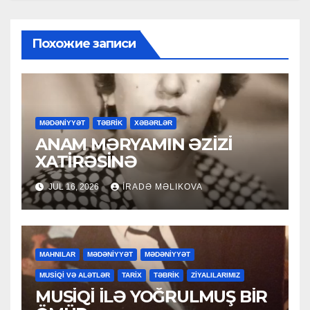
Похожие записи
MƏDƏNİYYƏT
TƏBRİK
XƏBƏRLƏR
ANAM MƏRYAMIN ƏZİZİ
XATİRƏSİNƏ
JUL 16, 2026
İRADƏ MƏLIKOVA
MAHNILAR
MƏDƏNİYYƏT
MƏDƏNİYYƏT
MUSİQİ VƏ ALƏTLƏR
TARİX
TƏBRİK
ZİYALILARIMIZ
MUSİQİ İLƏ YOĞRULMUŞ BİR