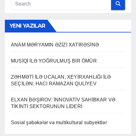
YENI YAZILAR
ANAM MƏRYAMIN ƏZİZİ XATİRƏSİNƏ
MUSİQİ İLƏ YOĞRULMUŞ BİR ÖMÜR
ZƏHMƏTİ İLƏ UCALAN, XEYİRXAHLIĞI İLƏ
SEÇİLƏN: HACI RAMAZAN QULİYEV
ELXAN BƏŞIROV: İNNOVATİV SAHİBKAR VƏ
TİKİNTİ SEKTORUNUN LİDERİ
Sosial şəbəkələr və multikultural subyektlər