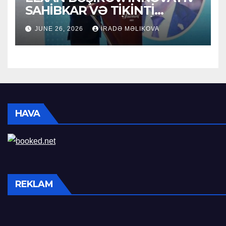
SAHİBKAR VƏ TİKİNTİ
SEKTORUNUN LİDERİ
JUNE 26, 2026
İRADƏ MƏLIKOVA
HAVA
REKLAM