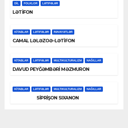
DİL
FOLKLOR
LƏTIFƏLƏR
LƏTİFON
KİTABLAR
LƏTIFƏLƏR
RƏVAYƏTLƏR
CAMAL LƏLƏZOƏ-LƏTİFON
KİTABLAR
LƏTIFƏLƏR
MULTIKULTURALIZM
NAĞILLAR
DAVUD PEYĞƏMBƏRİ MƏZMURON
KİTABLAR
LƏTIFƏLƏR
MULTIKULTURALIZM
NAĞILLAR
SİPRİŞON SIXANON