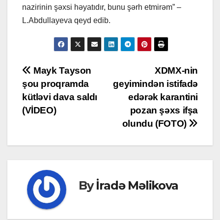
nazirinin şəxsi həyatıdır, bunu şərh etmirəm” –
L.Abdullayeva qeyd edib.
Post
Mayk Tayson
XDMX-nin
şou proqramda
geyimindən istifadə
navigation
kütləvi dava saldı
edərək karantini
(VİDEO)
pozan şəxs ifşa
olundu (FOTO)
By
İradə Məlikova