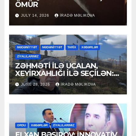
ÖMÜR
JULY 14, 2026
İRADƏ MƏLIKOVA
MƏDƏNİYYƏT
MƏDƏNİYYƏT
TARİX
XƏBƏRLƏR
ZİYALILARIMIZ
ZƏHMƏTİ İLƏ UCALAN,
XEYİRXAHLIĞI İLƏ SEÇİLƏN:
HACI RAMAZAN QULİYEV
JUNE 28, 2026
İRADƏ MƏLIKOVA
ORDU
XƏBƏRLƏR
ZİYALILARIMIZ
ELXAN BƏŞIROV: İNNOVATİV