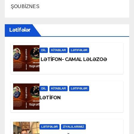
ŞOUBİZNES
Lətifələr
DİL
KİTABLAR
LƏTIFƏLƏR
LƏTİFON- CAMAL LƏLƏZOƏ
DİL
KİTABLAR
LƏTIFƏLƏR
LƏTİFON
LƏTIFƏLƏR
ZİYALILARIMIZ