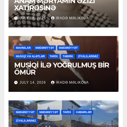
ANAM MƏRYAMIN ƏZİZİ
XATİRƏSİNƏ
JULY 16, 2026
İRADƏ MƏLIKOVA
MAHNILAR
MƏDƏNİYYƏT
MƏDƏNİYYƏT
MUSİQİ VƏ ALƏTLƏR
TARİX
TƏBRİK
ZİYALILARIMIZ
MUSİQİ İLƏ YOĞRULMUŞ BİR
ÖMÜR
JULY 14, 2026
İRADƏ MƏLIKOVA
MƏDƏNİYYƏT
MƏDƏNİYYƏT
TARİX
XƏBƏRLƏR
ZİYALILARIMIZ