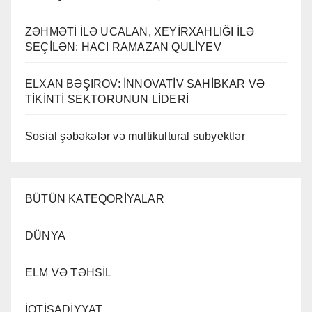
ZƏHMƏTİ İLƏ UCALAN, XEYİRXAHLIĞI İLƏ
SEÇİLƏN: HACI RAMAZAN QULİYEV
ELXAN BƏŞIROV: İNNOVATİV SAHİBKAR VƏ
TİKİNTİ SEKTORUNUN LİDERİ
Sosial şəbəkələr və multikultural subyektlər
BÜTÜN KATEQORİYALAR
DÜNYA
ELM VƏ TƏHSİL
İQTİSADİYYAT