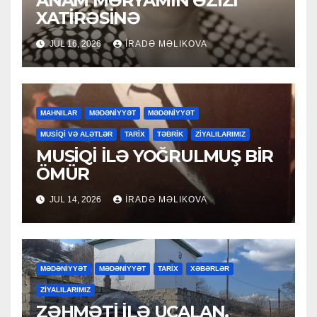
ANAM MƏRYAMIN ƏZİZİ
XATİRƏSİNƏ
JUL 16, 2026
İRADƏ MƏLIKOVA
MAHNILAR
MƏDƏNİYYƏT
MƏDƏNİYYƏT
MUSİQİ VƏ ALƏTLƏR
TARİX
TƏBRİK
ZİYALILARIMIZ
MUSİQİ İLƏ YOĞRULMUŞ BİR
ÖMÜR
JUL 14, 2026
İRADƏ MƏLIKOVA
MƏDƏNİYYƏT
MƏDƏNİYYƏT
TARİX
XƏBƏRLƏR
ZİYALILARIMIZ
ZƏHMƏTİ İLƏ UCALAN,