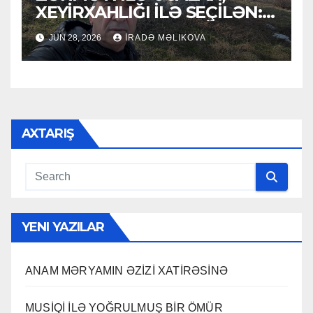
XEYİRXAHLIĞI İLƏ SEÇİLƏN:
HACI RAMAZAN QULİYEV
JUN 28, 2026
İRADƏ MƏLIKOVA
AXTARIŞ
YENI YAZILAR
ANAM MƏRYAMIN ƏZİZİ XATİRƏSİNƏ
MUSİQİ İLƏ YOĞRULMUŞ BİR ÖMÜR