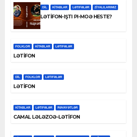
DİL
KİTABLAR
LƏTIFƏLƏR
ZİYALILARIMIZ
LƏTİFON-IŞTI PI-MOƏ HESTE?
FOLKLOR
KİTABLAR
LƏTIFƏLƏR
LƏTİFON
DİL
FOLKLOR
LƏTIFƏLƏR
LƏTİFON
KİTABLAR
LƏTIFƏLƏR
RƏVAYƏTLƏR
CAMAL LƏLƏZOƏ-LƏTİFON