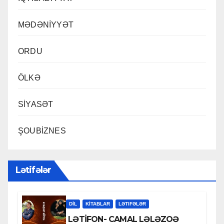
MƏDƏNİYYƏT
ORDU
ÖLKƏ
SİYASƏT
ŞOUBİZNES
Lətifələr
DİL
KİTABLAR
LƏTIFƏLƏR
LƏTİFON- CAMAL LƏLƏZOƏ