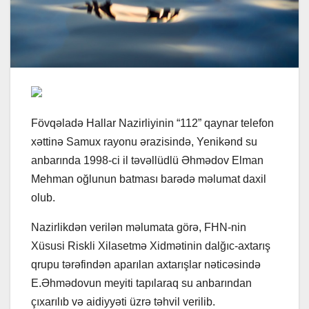
Fövqəladə Hallar Nazirliyinin “112” qaynar telefon
xəttinə Samux rayonu ərazisində, Yenikənd su
anbarında 1998-ci il təvəllüdlü Əhmədov Elman
Mehman oğlunun batması barədə məlumat daxil
olub.
Nazirlikdən verilən məlumata görə, FHN-nin
Xüsusi Riskli Xilasetmə Xidmətinin dalğıc-axtarış
qrupu tərəfindən aparılan axtarışlar nəticəsində
E.Əhmədovun meyiti tapılaraq su anbarından
çıxarılıb və aidiyyəti üzrə təhvil verilib.