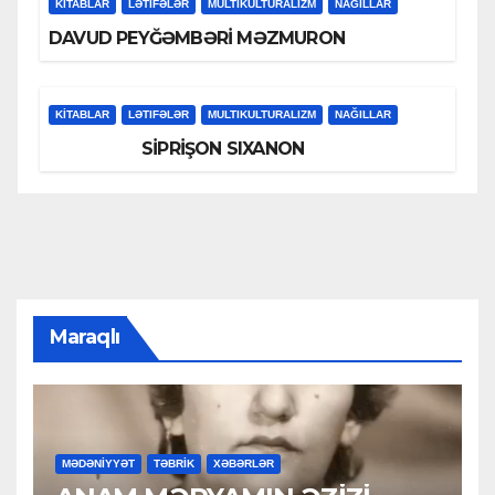
KİTABLAR
LƏTIFƏLƏR
MULTIKULTURALIZM
NAĞILLAR
DAVUD PEYĞƏMBƏRİ MƏZMURON
KİTABLAR
LƏTIFƏLƏR
MULTIKULTURALIZM
NAĞILLAR
SİPRİŞON SIXANON
Maraqlı
MƏDƏNİYYƏT
TƏBRİK
XƏBƏRLƏR