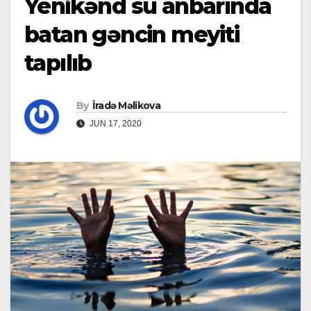
Yenikənd su anbarında
batan gəncin meyiti
tapılıb
By
İradə Məlikova
JUN 17, 2020