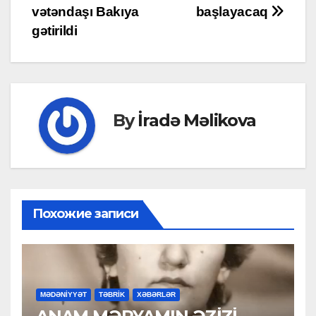
navigation
vətəndaşı Bakıya
başlayacaq
gətirildi
By
İradə Məlikova
Похожие записи
MƏDƏNİYYƏT
TƏBRİK
XƏBƏRLƏR