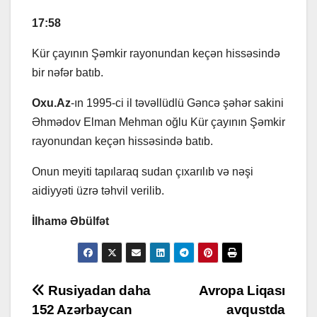
17:58
Kür çayının Şəmkir rayonundan keçən hissəsində
bir nəfər batıb.
Oxu.Az
-ın 1995-ci il təvəllüdlü Gəncə şəhər sakini
Əhmədov Elman Mehman oğlu Kür çayının Şəmkir
rayonundan keçən hissəsində batıb.
Onun meyiti tapılaraq sudan çıxarılıb və nəşi
aidiyyəti üzrə təhvil verilib.
İlhamə Əbülfət
Post
Rusiyadan daha
Avropa Liqası
152 Azərbaycan
avqustda