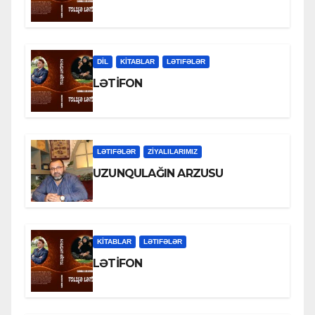
DİL
KİTABLAR
LƏTIFƏLƏR
LƏTİFON
LƏTIFƏLƏR
ZİYALILARIMIZ
UZUNQULAĞIN ARZUSU
KİTABLAR
LƏTIFƏLƏR
LƏTİFON