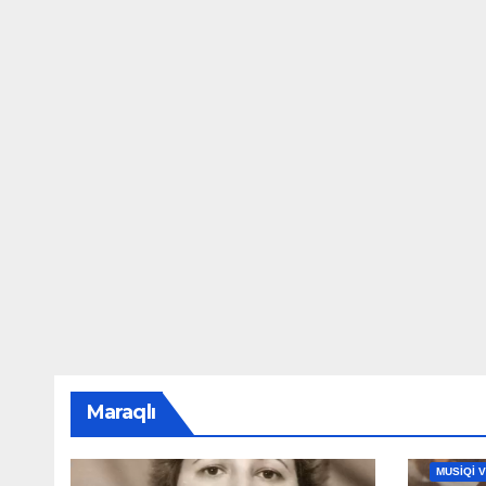
Maraqlı
MAHNILA
MUSİQİ 