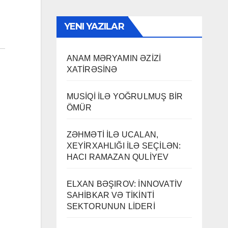
YENI YAZILAR
ANAM MƏRYAMIN ƏZİZİ
XATİRƏSİNƏ
MUSİQİ İLƏ YOĞRULMUŞ BİR
ÖMÜR
ZƏHMƏTİ İLƏ UCALAN,
XEYİRXAHLIĞI İLƏ SEÇİLƏN:
HACI RAMAZAN QULİYEV
ELXAN BƏŞIROV: İNNOVATİV
SAHİBKAR VƏ TİKİNTİ
SEKTORUNUN LİDERİ