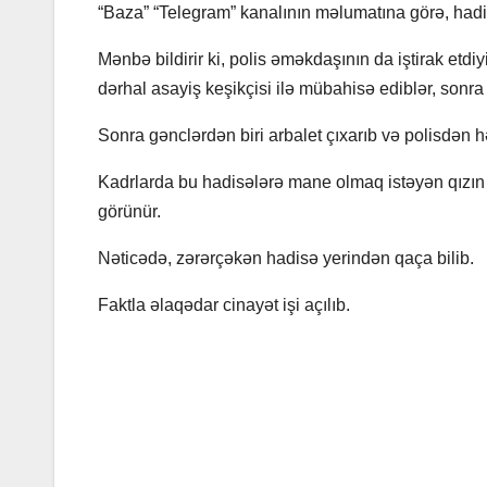
“Baza” “Telegram” kanalının məlumatına görə, hadi
Mənbə bildirir ki, polis əməkdaşının da iştirak etd
dərhal asayiş keşikçisi ilə mübahisə ediblər, sonr
Sonra gənclərdən biri arbalet çıxarıb və polisdən 
Kadrlarda bu hadisələrə mane olmaq istəyən qızın
görünür.
Nəticədə, zərərçəkən hadisə yerindən qaça bilib.
Faktla əlaqədar cinayət işi açılıb.