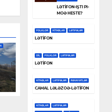
LƏTİFON-IŞTI PI-
MOƏ HESTE?
FOLKLOR
KİTABLAR
LƏTIFƏLƏR
LƏTİFON
İX
DİL
FOLKLOR
LƏTIFƏLƏR
LƏTİFON
LƏ
KİTABLAR
LƏTIFƏLƏR
RƏVAYƏTLƏR
YEV
CAMAL LƏLƏZOƏ-LƏTİFON
KİTABLAR
LƏTIFƏLƏR