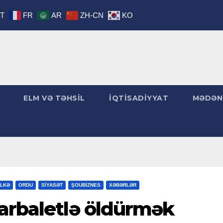
IT
FR
AR
ZH-CN
KO
ELM VƏ TƏHSİL
İQTİSADİYYAT
MƏDƏN
LKƏ
ORDU
SİYASƏT
ŞOUBİZNES
XƏBƏRLƏR
 arbaletlə öldürmək