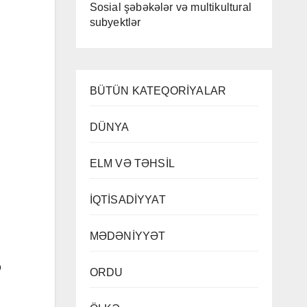
Sosial şəbəkələr və multikultural
subyektlər
BÜTÜN KATEQORİYALAR
DÜNYA
ELM VƏ TƏHSİL
İQTİSADİYYAT
MƏDƏNİYYƏT
ə
ORDU