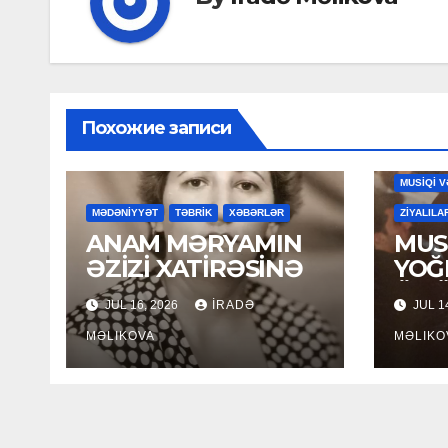
Похожие записи
MAHNILA
MUSİQİ V
MƏDƏNİYYƏT
TƏBRİK
XƏBƏRLƏR
ZİYALILA
ANAM MƏRYAMIN
MUSİ
ƏZİZİ XATİRƏSİNƏ
YOĞ
ÖM
JUL 16, 2026
İRADƏ
JUL 1
MƏLIKOVA
MƏLIKO