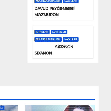
MULTIKULTURALIZM
NAĞILLAR
DAVUD PEYĞƏMBƏRİ
MƏZMURON
KİTABLAR
LƏTIFƏLƏR
MULTIKULTURALIZM
NAĞILLAR
SİPRİŞON
SIXANON
RİX