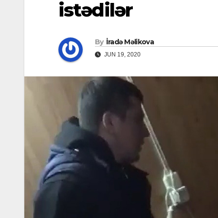
istədilər
By
İradə Məlikova
JUN 19, 2020