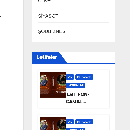
ÖLKƏ
lar
SİYASƏT
ŞOUBİZNES
Lətifələr
DİL
KİTABLAR
LƏTIFƏLƏR
LƏTİFON-
CAMAL
LƏLƏZOƏ
DİL
KİTABLAR