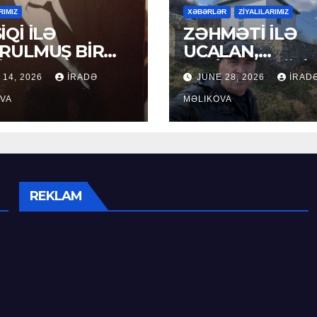
RIMIZ
XƏBƏRLƏR
ZİYALILARIMIZ
İQİ İLƏ
ZƏHMƏTİ İLƏ
RULMUŞ BİR
UCALAN,
ÜR
XEYİRXAHLIĞI İ
 14, 2026
İRADƏ
JUNE 28, 2026
İRAD
SEÇİLƏN: HACI
VA
RAMAZAN QULİ
MƏLIKOVA
REKLAM