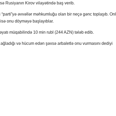
sə Rusiyanın Kirov vilayətində baş verib.
iyi “parti”yə əvvəllər məhkumluğu olan bir neçə gənc toplaşıb. On
a isə onu döyməyə başlayıblar.
həyatı müqabilində 10 min rubl (244 AZN) tələb edib.
 ağladığı və hücum edən şəxsə arbaletlə onu vurmasını dediyi