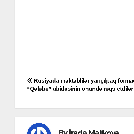
Post
Rusiyada məktəblilər yarıçılpaq form
“Qələbə” abidəsinin önündə rəqs etdilər
navigation
By
İradə Məlikova