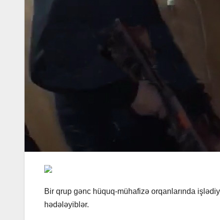
Bir qrup gənc hüquq-mühafizə orqanlarında işlədiy
hədələyiblər.