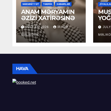
MƏDƏNİYYƏT
TƏBRİK
XƏBƏRLƏR
ZİYALILA
ANAM MƏRYAMIN
MUS
ƏZİZİ XATİRƏSİNƏ
YOĞ
ÖM
JULY 16, 2026
İRADƏ
JULY
MƏLIKOVA
MƏLIKO
HAVA