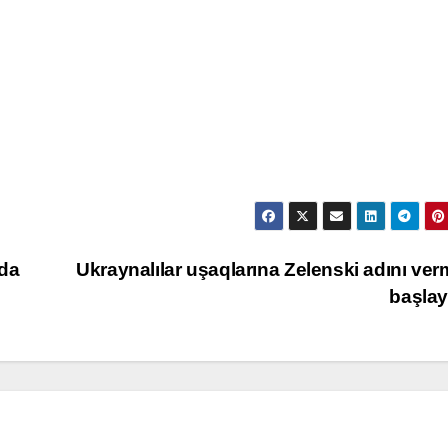
ada
Ukraynalılar uşaqlarına Zelenski adını ve
başla