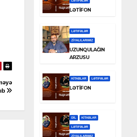
LƏTIFƏLƏR
LƏTİFON
LƏTIFƏLƏR
ZİYALILARIMIZ
UZUNQULAĞIN
ARZUSU
KİTABLAR
LƏTIFƏLƏR
rməyə
LƏTİFON
yıb
DİL
KİTABLAR
LƏTIFƏLƏR
ZİYALILARIMIZ