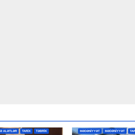
R
MƏDƏNİYYƏT
MƏDƏNİYYƏT
VƏ ALƏTLƏR
TARİX
TƏBRİK
MƏDƏNİYYƏT
MƏDƏNİYYƏT
TA