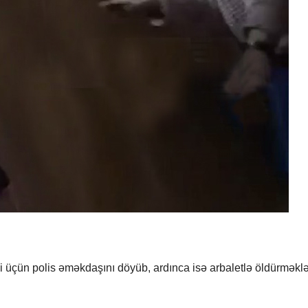
i üçün polis əməkdaşını döyüb, ardınca isə arbaletlə öldürməkl