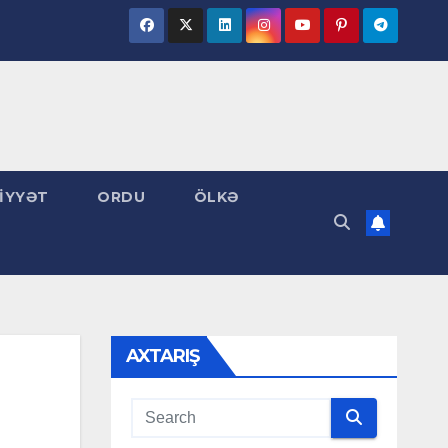
İYYƏT
ORDU
ÖLKƏ
AXTARIŞ