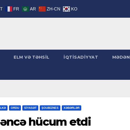
IT
FR
AR
ZH-CN
KO
ELM VƏ TƏHSİL
İQTİSADİYYAT
MƏDƏN
LKƏ
ORDU
SİYASƏT
ŞOUBİZNES
XƏBƏRLƏR
 gəncə hücum etdi