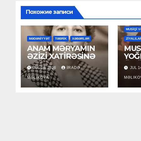
Похожие записи
MAHNILA
MUSİQİ V
MƏDƏNİYYƏT
TƏBRİK
XƏBƏRLƏR
ZİYALILA
ANAM MƏRYAMIN
MUSİ
ƏZİZİ XATİRƏSİNƏ
YOĞ
ÖM
JUL 16, 2026
İRADƏ
JUL 1
MƏLIKOVA
MƏLIKO