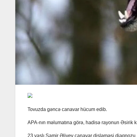
Tovuzda gəncə canavar hücum edib.
APA-nın məlumatına görə, hadisə rayonun Əsirik k
23 yaşlı Samir Əliyev canavar dişləməsi diaqnozu i