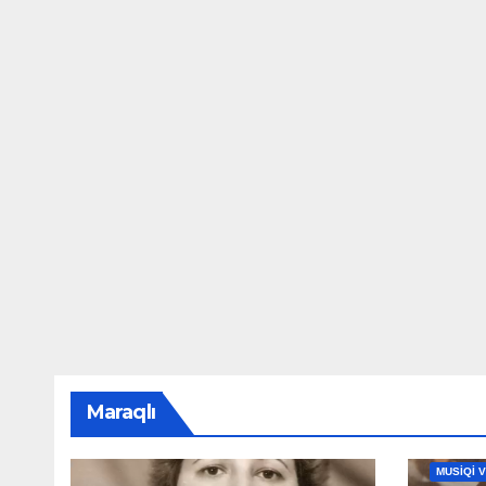
Maraqlı
MAHNILA
MUSİQİ 