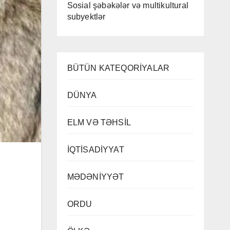
Sosial şəbəkələr və multikultural
subyektlər
BÜTÜN KATEQORİYALAR
DÜNYA
ELM VƏ TƏHSİL
İQTİSADİYYAT
MƏDƏNİYYƏT
ORDU