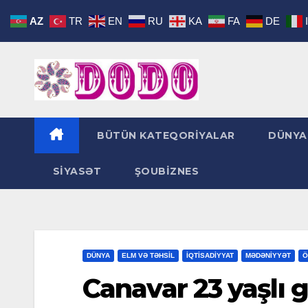
Skip
AZ
TR
EN
RU
KA
FA
DE
to
content
BÜTÜN KATEQORİYALAR
DÜNYA
SİYASƏT
ŞOUBİZNES
DÜNYA
ELM VƏ TƏHSİL
İQTİSADİYYAT
MƏDƏNİYYƏT
Ö
Canavar 23 yaşlı