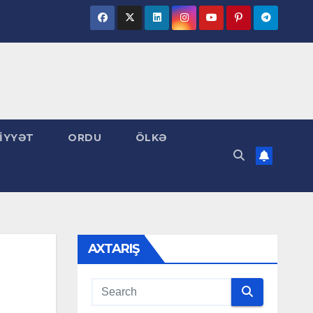
İYYƏT
ORDU
ÖLKƏ
AXTARIŞ