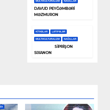
MULTIKULTURALIZM
NAĞILLAR
DAVUD PEYĞƏMBƏRİ
MƏZMURON
KİTABLAR
LƏTIFƏLƏR
MULTIKULTURALIZM
NAĞILLAR
SİPRİŞON
SIXANON
RİX