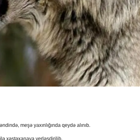
əndində, meşə yaxınlığında qeydə alınıb.
lə xəstəxanaya yerləşdirilib.