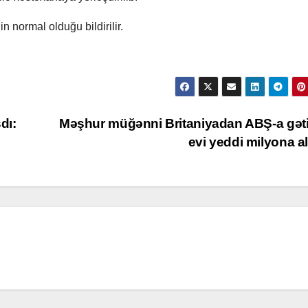
n normal olduğu bildirilir.
dı:
Məşhur müğənni Britaniyadan ABŞ-a gəti
evi yeddi milyona a