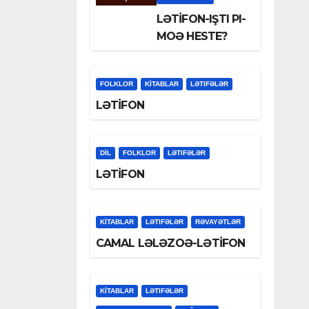
LƏTİFON-IŞTI PI-
MOƏ HESTE?
FOLKLOR
KİTABLAR
LƏTIFƏLƏR
LƏTİFON
DİL
FOLKLOR
LƏTIFƏLƏR
LƏTİFON
KİTABLAR
LƏTIFƏLƏR
RƏVAYƏTLƏR
CAMAL LƏLƏZOƏ-LƏTİFON
KİTABLAR
LƏTIFƏLƏR