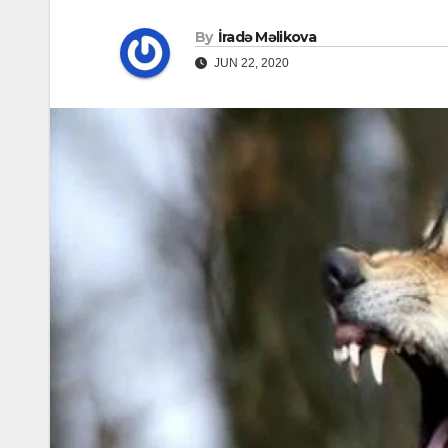
By
İradə Məlikova
JUN 22, 2020