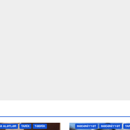
R
MƏDƏNİYYƏT
MƏDƏNİYYƏT
VƏ ALƏTLƏR
TARİX
TƏBRİK
MƏDƏNİYYƏT
MƏDƏNİYYƏT
TA