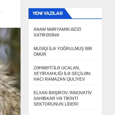
YENI YAZILAR
ANAM MƏRYAMIN ƏZİZİ
XATİRƏSİNƏ
MUSİQİ İLƏ YOĞRULMUŞ BİR
ÖMÜR
ZƏHMƏTİ İLƏ UCALAN,
XEYİRXAHLIĞI İLƏ SEÇİLƏN:
HACI RAMAZAN QULİYEV
ELXAN BƏŞIROV: İNNOVATİV
SAHİBKAR VƏ TİKİNTİ
SEKTORUNUN LİDERİ