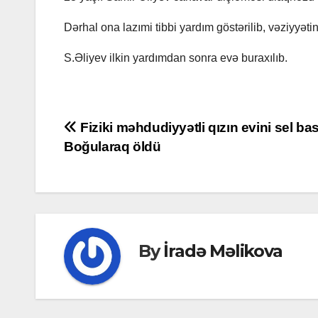
Dərhal ona lazımi tibbi yardım göstərilib, vəziyyətini
S.Əliyev ilkin yardımdan sonra evə buraxılıb.
Post
Fiziki məhdudiyyətli qızın evini sel bas
Boğularaq öldü
navigation
By
İradə Məlikova