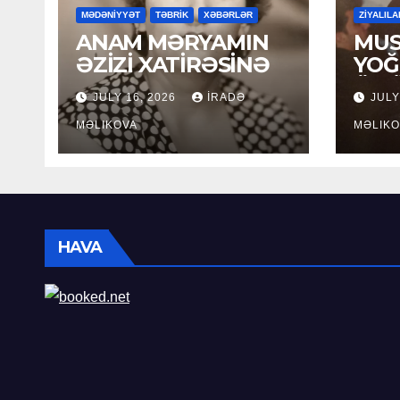
MƏDƏNİYYƏT
TƏBRİK
XƏBƏRLƏR
ZİYALILA
ANAM MƏRYAMIN
MUS
ƏZİZİ XATİRƏSİNƏ
YOĞ
ÖM
JULY 16, 2026
İRADƏ
JULY
MƏLIKOVA
MƏLIKO
HAVA