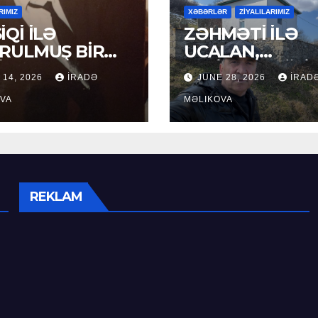
RIMIZ
XƏBƏRLƏR
ZİYALILARIMIZ
İQİ İLƏ
ZƏHMƏTİ İLƏ
RULMUŞ BİR
UCALAN,
ÜR
XEYİRXAHLIĞI İ
 14, 2026
İRADƏ
JUNE 28, 2026
İRAD
SEÇİLƏN: HACI
VA
RAMAZAN QULİ
MƏLIKOVA
REKLAM