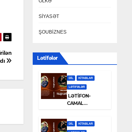
ÖLKƏ
SİYASƏT
ŞOUBİZNES
rilən
Lətifələr
ldı
DİL
KİTABLAR
LƏTIFƏLƏR
LƏTİFON-
CAMAL
LƏLƏZOƏ
DİL
KİTABLAR