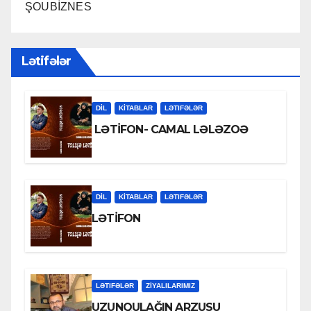
ŞOUBİZNES
Lətifələr
DİL
KİTABLAR
LƏTIFƏLƏR
LƏTİFON- CAMAL LƏLƏZOƏ
DİL
KİTABLAR
LƏTIFƏLƏR
LƏTİFON
LƏTIFƏLƏR
ZİYALILARIMIZ
UZUNQULAĞIN ARZUSU