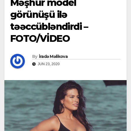
Məşhur model
görünüşü ilə
təəccübləndirdi –
FOTO/VİDEO
By
İradə Məlikova
JUN 23, 2020