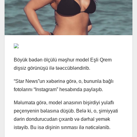
Böyük bədən ölçülü məşhur model Eşli Qrem
dişsiz görünüşü ilə təəccübləndirib.
“Star News”un xəbərinə görə, o, bununla bağlı
fotolarını “Instagram” hesabında paylaşıb.
Məlumata görə, model anasının bişirdiyi yulaflı
peçenyenin bəlasına düşüb. Belə ki, o, şirniyyati
dərin dondurucudan çıxarıb və dərhal yemək
istəyib. Bu isə dişinin sınması ilə nəticələnib.