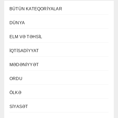
BÜTÜN KATEQORİYALAR
DÜNYA
ELM VƏ TƏHSİL
İQTİSADİYYAT
MƏDƏNİYYƏT
ORDU
ÖLKƏ
SİYASƏT