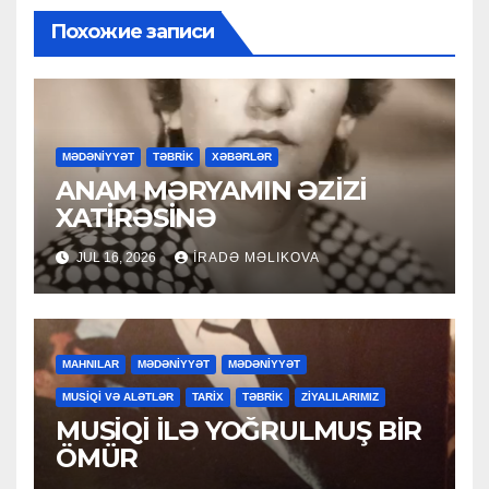
Похожие записи
MƏDƏNİYYƏT
TƏBRİK
XƏBƏRLƏR
ANAM MƏRYAMIN ƏZİZİ
XATİRƏSİNƏ
JUL 16, 2026
İRADƏ MƏLIKOVA
MAHNILAR
MƏDƏNİYYƏT
MƏDƏNİYYƏT
MUSİQİ VƏ ALƏTLƏR
TARİX
TƏBRİK
ZİYALILARIMIZ
MUSİQİ İLƏ YOĞRULMUŞ BİR
ÖMÜR