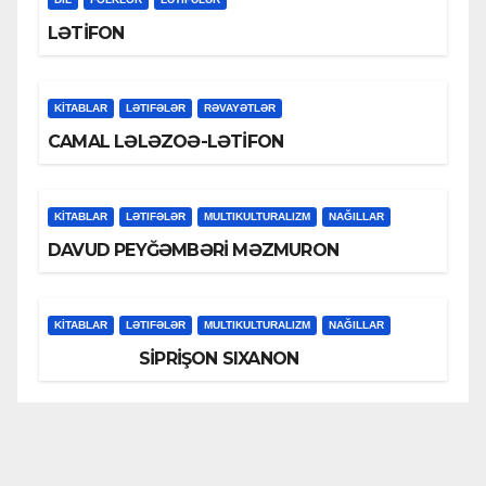
LƏTİFON
KİTABLAR
LƏTIFƏLƏR
RƏVAYƏTLƏR
CAMAL LƏLƏZOƏ-LƏTİFON
KİTABLAR
LƏTIFƏLƏR
MULTIKULTURALIZM
NAĞILLAR
DAVUD PEYĞƏMBƏRİ MƏZMURON
KİTABLAR
LƏTIFƏLƏR
MULTIKULTURALIZM
NAĞILLAR
SİPRİŞON SIXANON