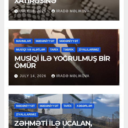
XATİRƏSİNƏ
JULY 16, 2026
İRADƏ MƏLIKOVA
MAHNILAR
MƏDƏNİYYƏT
MƏDƏNİYYƏT
MUSİQİ VƏ ALƏTLƏR
TARİX
TƏBRİK
ZİYALILARIMIZ
MUSİQİ İLƏ YOĞRULMUŞ BİR
ÖMÜR
JULY 14, 2026
İRADƏ MƏLIKOVA
MƏDƏNİYYƏT
MƏDƏNİYYƏT
TARİX
XƏBƏRLƏR
ZİYALILARIMIZ
ZƏHMƏTİ İLƏ UCALAN,