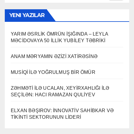
YENI YAZILAR
YARIM ƏSRLİK ÖMRÜN İŞIĞINDA – LEYLA
MƏCİDOVAYA 50 İLLİK YUBİLEY TƏBRİKİ
ANAM MƏRYAMIN ƏZİZİ XATİRƏSİNƏ
MUSİQİ İLƏ YOĞRULMUŞ BİR ÖMÜR
ZƏHMƏTİ İLƏ UCALAN, XEYİRXAHLIĞI İLƏ
SEÇİLƏN: HACI RAMAZAN QULİYEV
ELXAN BƏŞIROV: İNNOVATİV SAHİBKAR VƏ
TİKİNTİ SEKTORUNUN LİDERİ