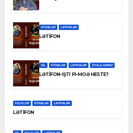
KİTABLAR
LƏTIFƏLƏR
LƏTİFON
DİL
KİTABLAR
LƏTIFƏLƏR
ZİYALILARIMIZ
LƏTİFON-IŞTI PI-MOƏ HESTE?
FOLKLOR
KİTABLAR
LƏTIFƏLƏR
LƏTİFON
DİL
FOLKLOR
LƏTIFƏLƏR