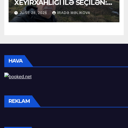
XEYİRXAHLIĞI İLƏ SEÇİLƏN:
HACI RAMAZAN QULİYEV
JUNE 28, 2026
İRADƏ MƏLIKOVA
HAVA
REKLAM