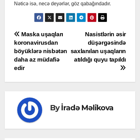
Nəticə isə, necə deyərlər, göz qabağındadır.
Post
Maska uşaqları
Nasistlərin əsir
koronavirusdan
düşərgəsində
navigation
böyüklərə nisbətən
saxlanılan uşaqların
daha az müdafiə
atıldığı quyu tapıldı
edir
By
İradə Məlikova