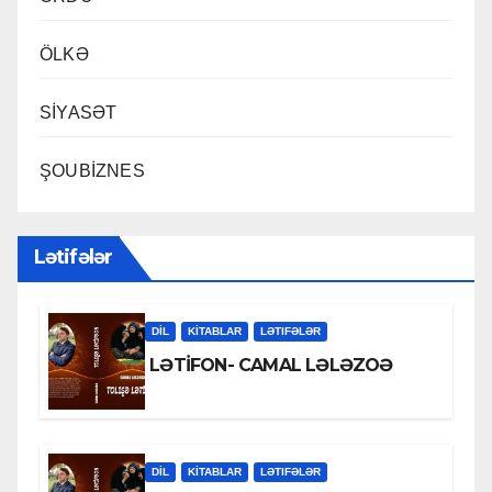
ÖLKƏ
SİYASƏT
ŞOUBİZNES
Lətifələr
DİL
KİTABLAR
LƏTIFƏLƏR
LƏTİFON- CAMAL LƏLƏZOƏ
DİL
KİTABLAR
LƏTIFƏLƏR