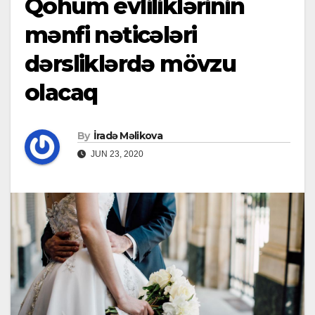
Qohum evliliklərinin
mənfi nəticələri
dərsliklərdə mövzu
olacaq
By
İradə Məlikova
JUN 23, 2020