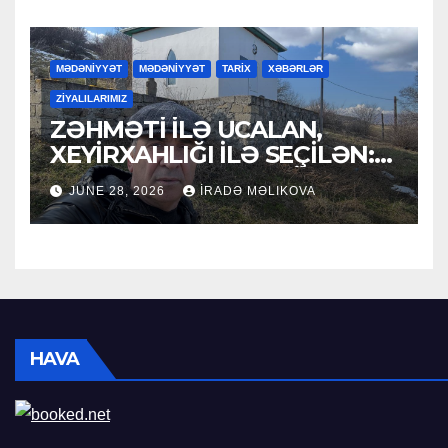
MƏDƏNİYYƏT
MƏDƏNİYYƏT
TARİX
XƏBƏRLƏR
ZİYALILARIMIZ
ZƏHMƏTİ İLƏ UCALAN,
XEYİRXAHLIĞI İLƏ SEÇİLƏN:
HACI RAMAZAN QULİYEV
JUNE 28, 2026
İRADƏ MƏLIKOVA
HAVA