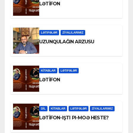
LƏTİFON
LƏTIFƏLƏR
ZİYALILARIMIZ
UZUNQULAĞIN ARZUSU
KİTABLAR
LƏTIFƏLƏR
LƏTİFON
DİL
KİTABLAR
LƏTIFƏLƏR
ZİYALILARIMIZ
LƏTİFON-IŞTI PI-MOƏ HESTE?