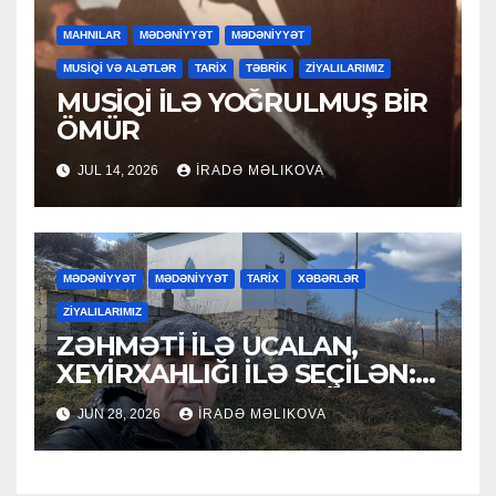
MAHNILAR
MƏDƏNİYYƏT
MƏDƏNİYYƏT
MUSİQİ VƏ ALƏTLƏR
TARİX
TƏBRİK
ZİYALILARIMIZ
MUSİQİ İLƏ YOĞRULMUŞ BİR
ÖMÜR
JUL 14, 2026
İRADƏ MƏLIKOVA
MƏDƏNİYYƏT
MƏDƏNİYYƏT
TARİX
XƏBƏRLƏR
ZİYALILARIMIZ
ZƏHMƏTİ İLƏ UCALAN,
XEYİRXAHLIĞI İLƏ SEÇİLƏN:
HACI RAMAZAN QULİYEV
JUN 28, 2026
İRADƏ MƏLIKOVA