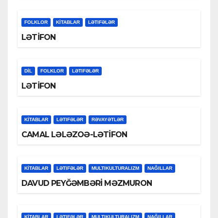
FOLKLOR
KİTABLAR
LƏTIFƏLƏR
LƏTİFON
DİL
FOLKLOR
LƏTIFƏLƏR
LƏTİFON
KİTABLAR
LƏTIFƏLƏR
RƏVAYƏTLƏR
CAMAL LƏLƏZOƏ-LƏTİFON
KİTABLAR
LƏTIFƏLƏR
MULTIKULTURALIZM
NAĞILLAR
DAVUD PEYĞƏMBƏRİ MƏZMURON
KİTABLAR
LƏTIFƏLƏR
MULTIKULTURALIZM
NAĞILLAR