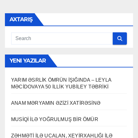
AXTARIŞ
YENI YAZILAR
YARIM ƏSRLİK ÖMRÜN İŞIĞINDA – LEYLA
MƏCİDOVAYA 50 İLLİK YUBİLEY TƏBRİKİ
ANAM MƏRYAMIN ƏZİZİ XATİRƏSİNƏ
MUSİQİ İLƏ YOĞRULMUŞ BİR ÖMÜR
ZƏHMƏTİ İLƏ UCALAN, XEYİRXAHLIĞI İLƏ