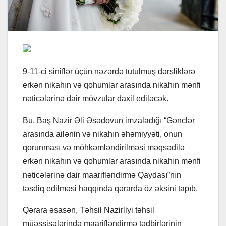
9-11-ci siniflər üçün nəzərdə tutulmuş dərsliklərə
erkən nikahın və qohumlar arasında nikahın mənfi
nəticələrinə dair mövzular daxil ediləcək.
Bu, Baş Nazir Əli Əsədovun imzaladığı “Gənclər
arasında ailənin və nikahın əhəmiyyəti, onun
qorunması və möhkəmləndirilməsi məqsədilə
erkən nikahın və qohumlar arasında nikahın mənfi
nəticələrinə dair maarifləndirmə Qaydası”nın
təsdiq edilməsi haqqında qərarda öz əksini tapıb.
Qərara əsasən, Təhsil Nazirliyi təhsil
müəssisələrində maarifləndirmə tədbirlərinin