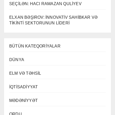
SEÇİLƏN: HACI RAMAZAN QULİYEV
ELXAN BƏŞIROV: İNNOVATİV SAHİBKAR VƏ
TİKİNTİ SEKTORUNUN LİDERİ
BÜTÜN KATEQORİYALAR
DÜNYA
ELM VƏ TƏHSİL
İQTİSADİYYAT
MƏDƏNİYYƏT
ORDU