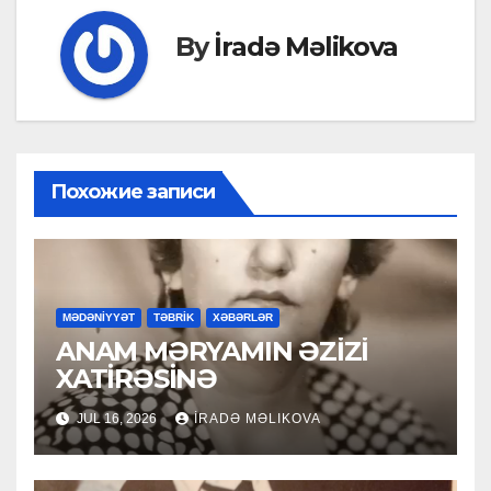
By
İradə Məlikova
Похожие записи
MƏDƏNİYYƏT
TƏBRİK
XƏBƏRLƏR
ANAM MƏRYAMIN ƏZİZİ
XATİRƏSİNƏ
JUL 16, 2026
İRADƏ MƏLIKOVA