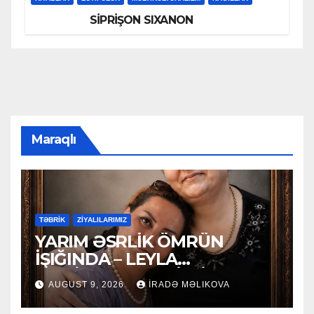
SİPRİŞON SIXANON
Maraqlı
TƏBRİK
ZİYALILARIMIZ
YARIM ƏSRLİK ÖMRÜN
İŞIĞINDA – LEYLA
MƏCİDOVAYA 50 İLLİK
AUGUST 9, 2026
İRADƏ MƏLIKOVA
YUBİLEY TƏBRİKİ