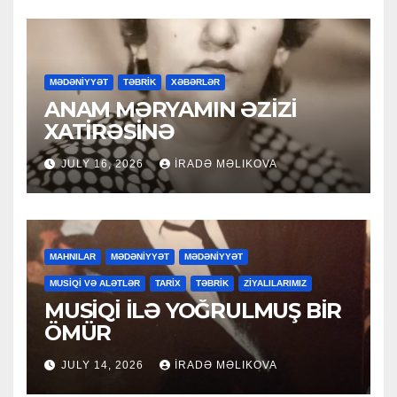
MƏDƏNİYYƏT
TƏBRİK
XƏBƏRLƏR
ANAM MƏRYAMIN ƏZİZİ
XATİRƏSİNƏ
JULY 16, 2026
İRADƏ MƏLIKOVA
MAHNILAR
MƏDƏNİYYƏT
MƏDƏNİYYƏT
MUSİQİ VƏ ALƏTLƏR
TARİX
TƏBRİK
ZİYALILARIMIZ
MUSİQİ İLƏ YOĞRULMUŞ BİR
ÖMÜR
JULY 14, 2026
İRADƏ MƏLIKOVA