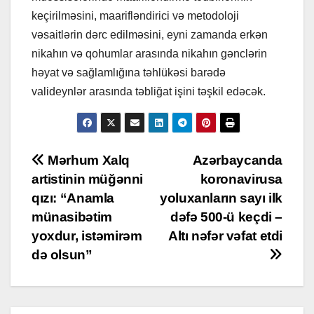
keçirilməsini, maarifləndirici və metodoloji
vəsaitlərin dərc edilməsini, eyni zamanda erkən
nikahın və qohumlar arasında nikahın gənclərin
həyat və sağlamlığına təhlükəsi barədə
valideynlər arasında təbliğat işini təşkil edəcək.
Post
Mərhum Xalq
Azərbaycanda
artistinin müğənni
koronavirusa
navigation
qızı: “Anamla
yoluxanların sayı ilk
münasibətim
dəfə 500-ü keçdi –
yoxdur, istəmirəm
Altı nəfər vəfat etdi
də olsun”