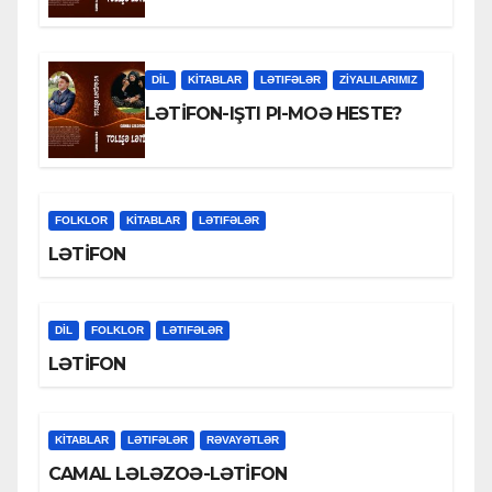
DİL
KİTABLAR
LƏTIFƏLƏR
ZİYALILARIMIZ
LƏTİFON-IŞTI PI-MOƏ HESTE?
FOLKLOR
KİTABLAR
LƏTIFƏLƏR
LƏTİFON
DİL
FOLKLOR
LƏTIFƏLƏR
LƏTİFON
KİTABLAR
LƏTIFƏLƏR
RƏVAYƏTLƏR
CAMAL LƏLƏZOƏ-LƏTİFON