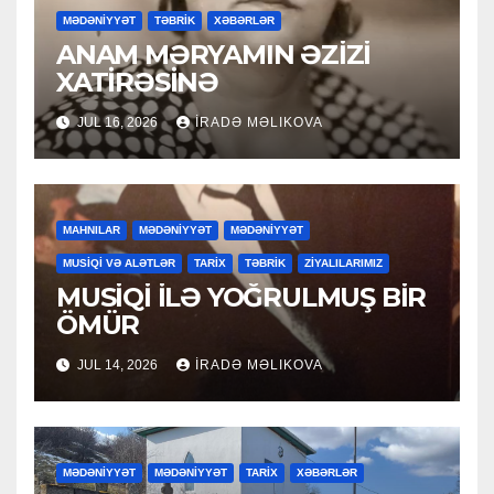
MƏDƏNİYYƏT
TƏBRİK
XƏBƏRLƏR
ANAM MƏRYAMIN ƏZİZİ
XATİRƏSİNƏ
JUL 16, 2026
İRADƏ MƏLIKOVA
MAHNILAR
MƏDƏNİYYƏT
MƏDƏNİYYƏT
MUSİQİ VƏ ALƏTLƏR
TARİX
TƏBRİK
ZİYALILARIMIZ
MUSİQİ İLƏ YOĞRULMUŞ BİR
ÖMÜR
JUL 14, 2026
İRADƏ MƏLIKOVA
MƏDƏNİYYƏT
MƏDƏNİYYƏT
TARİX
XƏBƏRLƏR