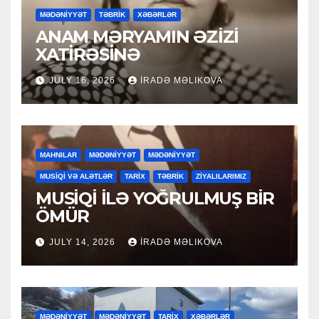
MƏDƏNİYYƏT
TƏBRİK
XƏBƏRLƏR
ANAM MƏRYAMIN ƏZİZİ
XATİRƏSİNƏ
JULY 16, 2026
İRADƏ MƏLIKOVA
MAHNILAR
MƏDƏNİYYƏT
MƏDƏNİYYƏT
MUSİQİ VƏ ALƏTLƏR
TARİX
TƏBRİK
ZİYALILARIMIZ
MUSİQİ İLƏ YOĞRULMUŞ BİR
ÖMÜR
JULY 14, 2026
İRADƏ MƏLIKOVA
MƏDƏNİYYƏT
MƏDƏNİYYƏT
TARİX
XƏBƏRLƏR