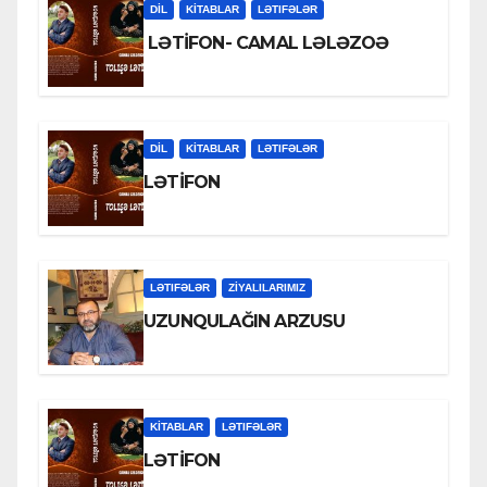
DİL
KİTABLAR
LƏTIFƏLƏR
LƏTİFON- CAMAL LƏLƏZOƏ
DİL
KİTABLAR
LƏTIFƏLƏR
LƏTİFON
LƏTIFƏLƏR
ZİYALILARIMIZ
UZUNQULAĞIN ARZUSU
KİTABLAR
LƏTIFƏLƏR
LƏTİFON