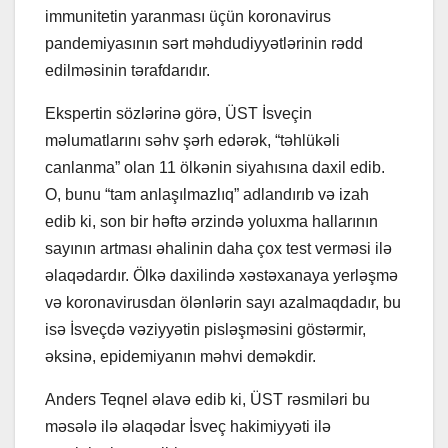
immunitetin yaranması üçün koronavirus
pandemiyasının sərt məhdudiyyətlərinin rədd
edilməsinin tərafdarıdır.
Ekspertin sözlərinə görə, ÜST İsveçin
məlumatlarını səhv şərh edərək, “təhlükəli
canlanma” olan 11 ölkənin siyahısına daxil edib.
O, bunu “tam anlaşılmazlıq” adlandırıb və izah
edib ki, son bir həftə ərzində yoluxma hallarının
sayının artması əhalinin daha çox test verməsi ilə
əlaqədardır. Ölkə daxilində xəstəxanaya yerləşmə
və koronavirusdan ölənlərin sayı azalmaqdadır, bu
isə İsveçdə vəziyyətin pisləşməsini göstərmir,
əksinə, epidemiyanın məhvi deməkdir.
Anders Teqnel əlavə edib ki, ÜST rəsmiləri bu
məsələ ilə əlaqədar İsveç hakimiyyəti ilə