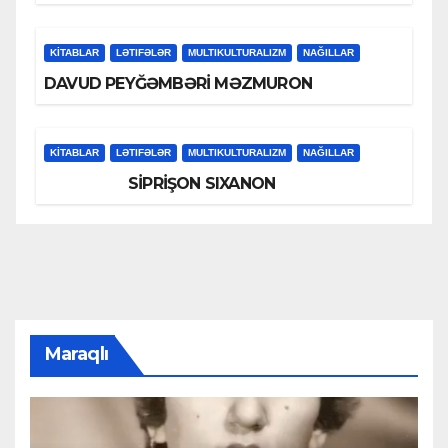
KİTABLAR
LƏTIFƏLƏR
MULTIKULTURALIZM
NAĞILLAR
DAVUD PEYĞƏMBƏRİ MƏZMURON
KİTABLAR
LƏTIFƏLƏR
MULTIKULTURALIZM
NAĞILLAR
SİPRİŞON SIXANON
Maraqlı