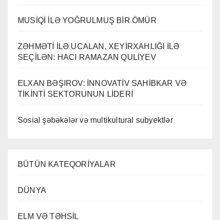
MUSİQİ İLƏ YOĞRULMUŞ BİR ÖMÜR
ZƏHMƏTİ İLƏ UCALAN, XEYİRXAHLIĞI İLƏ
SEÇİLƏN: HACI RAMAZAN QULİYEV
ELXAN BƏŞIROV: İNNOVATİV SAHİBKAR VƏ
TİKİNTİ SEKTORUNUN LİDERİ
Sosial şəbəkələr və multikultural subyektlər
BÜTÜN KATEQORİYALAR
DÜNYA
ELM VƏ TƏHSİL