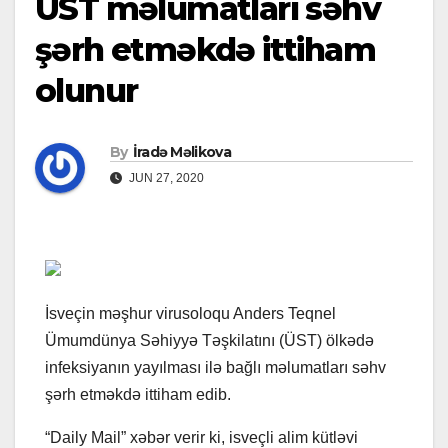
ÜST məlumatları səhv
şərh etməkdə ittiham
olunur
By
İradə Məlikova
JUN 27, 2020
İsveçin məşhur virusoloqu Anders Teqnel
Ümumdünya Səhiyyə Təşkilatını (ÜST) ölkədə
infeksiyanın yayılması ilə bağlı məlumatları səhv
şərh etməkdə ittiham edib.
“Daily Mail” xəbər verir ki, isveçli alim kütləvi