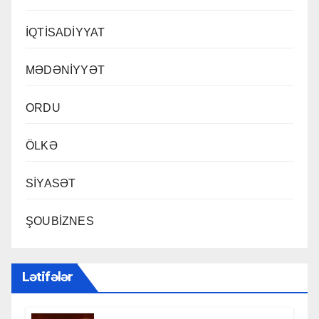
İQTİSADİYYAT
MƏDƏNİYYƏT
ORDU
ÖLKƏ
SİYASƏT
ŞOUBİZNES
Lətifələr