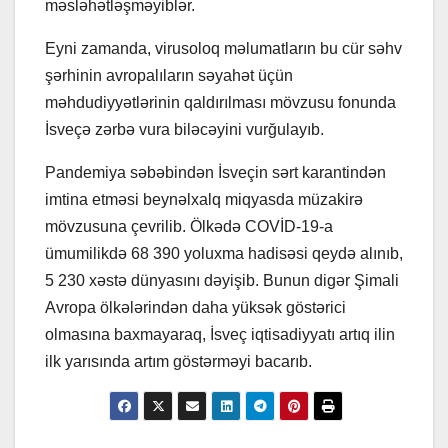
məsləhətləşməyiblər.
Eyni zamanda, virusoloq məlumatların bu cür səhv
şərhinin avropalıların səyahət üçün
məhdudiyyətlərinin qaldırılması mövzusu fonunda
İsveçə zərbə vura biləcəyini vurğulayıb.
Pandemiya səbəbindən İsveçin sərt karantindən
imtina etməsi beynəlxalq miqyasda müzakirə
mövzusuna çevrilib. Ölkədə COVİD-19-a
ümumilikdə 68 390 yoluxma hadisəsi qeydə alınıb,
5 230 xəstə dünyasını dəyişib. Bunun digər Şimali
Avropa ölkələrindən daha yüksək göstərici
olmasına baxmayaraq, İsveç iqtisadiyyatı artıq ilin
ilk yarısında artım göstərməyi bacarıb.