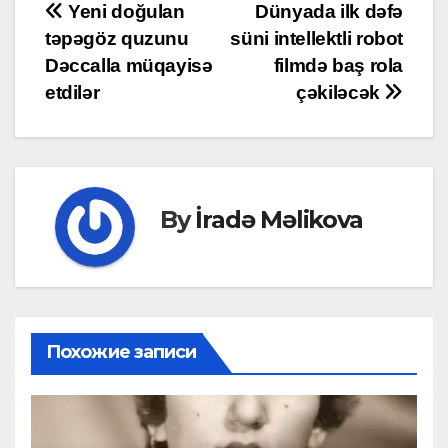
Post
Yeni doğulan
Dünyada ilk dəfə
təpəgöz quzunu
süni intellektli robot
navigation
Dəccalla müqayisə
filmdə baş rola
etdilər
çəkiləcək
By
İradə Məlikova
Похожие записи