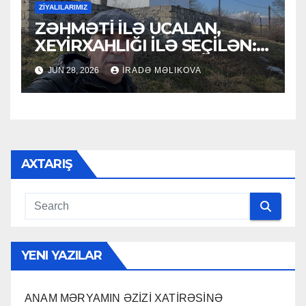
ZİYALILARIMIZ
ZƏHMƏTİ İLƏ UCALAN,
XEYİRXAHLIĞI İLƏ SEÇİLƏN:
HACI RAMAZAN QULİYEV
JUN 28, 2026
İRADƏ MƏLIKOVA
AXTARIŞ
YENI YAZILAR
ANAM MƏRYAMIN ƏZİZİ XATİRƏSİNƏ