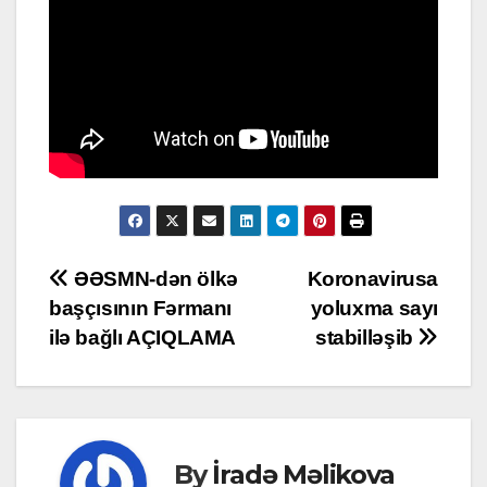
Post
ƏƏSMN-dən ölkə
Koronavirusa
başçısının Fərmanı
yoluxma sayı
navigation
ilə bağlı AÇIQLAMA
stabilləşib
By
İradə Məlikova