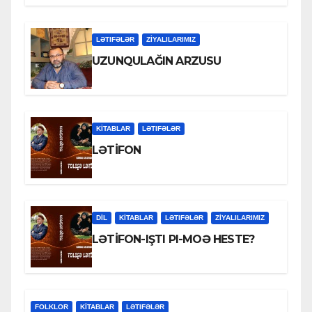
LƏTIFƏLƏR
ZİYALILARIMIZ
UZUNQULAĞIN ARZUSU
KİTABLAR
LƏTIFƏLƏR
LƏTİFON
DİL
KİTABLAR
LƏTIFƏLƏR
ZİYALILARIMIZ
LƏTİFON-IŞTI PI-MOƏ HESTE?
FOLKLOR
KİTABLAR
LƏTIFƏLƏR