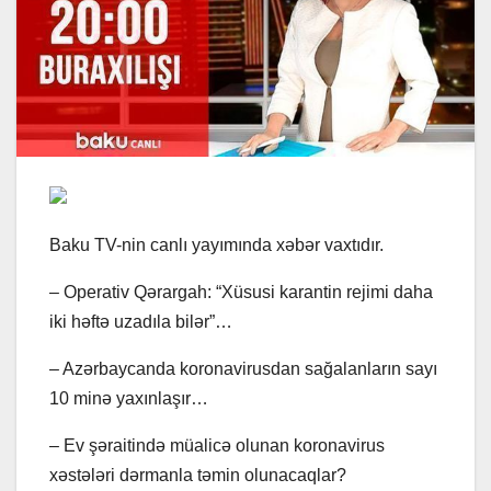
Baku TV-nin canlı yayımında xəbər vaxtıdır.
– Operativ Qərargah: “Xüsusi karantin rejimi daha
iki həftə uzadıla bilər”…
– Azərbaycanda koronavirusdan sağalanların sayı
10 minə yaxınlaşır…
– Ev şəraitində müalicə olunan koronavirus
xəstələri dərmanla təmin olunacaqlar?