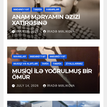
MƏDƏNİYYƏT
TƏBRİK
XƏBƏRLƏR
ANAM MƏRYAMIN ƏZİZİ
XATİRƏSİNƏ
JULY 16, 2026
İRADƏ MƏLIKOVA
MAHNILAR
MƏDƏNİYYƏT
MƏDƏNİYYƏT
MUSİQİ VƏ ALƏTLƏR
TARİX
TƏBRİK
ZİYALILARIMIZ
MUSİQİ İLƏ YOĞRULMUŞ BİR
ÖMÜR
JULY 14, 2026
İRADƏ MƏLIKOVA