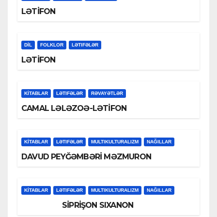
LƏTİFON
DİL
FOLKLOR
LƏTIFƏLƏR
LƏTİFON
KİTABLAR
LƏTIFƏLƏR
RƏVAYƏTLƏR
CAMAL LƏLƏZOƏ-LƏTİFON
KİTABLAR
LƏTIFƏLƏR
MULTIKULTURALIZM
NAĞILLAR
DAVUD PEYĞƏMBƏRİ MƏZMURON
KİTABLAR
LƏTIFƏLƏR
MULTIKULTURALIZM
NAĞILLAR
SİPRİŞON SIXANON