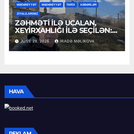
MƏDƏNİYYƏT
MƏDƏNİYYƏT
TARİX
XƏBƏRLƏR
ZİYALILARIMIZ
ZƏHMƏTİ İLƏ UCALAN,
XEYİRXAHLIĞI İLƏ SEÇİLƏN:
HACI RAMAZAN QULİYEV
JUNE 28, 2026
İRADƏ MƏLIKOVA
HAVA
REKLAM