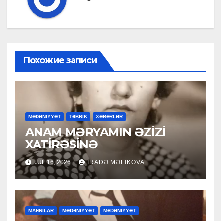
Похожие записи
MƏDƏNİYYƏT
TƏBRİK
XƏBƏRLƏR
ANAM MƏRYAMIN ƏZİZİ
XATİRƏSİNƏ
JUL 16, 2026
İRADƏ MƏLIKOVA
MAHNILAR
MƏDƏNİYYƏT
MƏDƏNİYYƏT