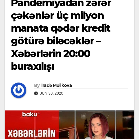
Pandemiyadan zərər
çəkənlər üç milyon
manata qədər kredit
götürə biləcəklər –
Xəbərlərin 20:00
buraxılışı
By
İradə Məlikova
JUN 30, 2020