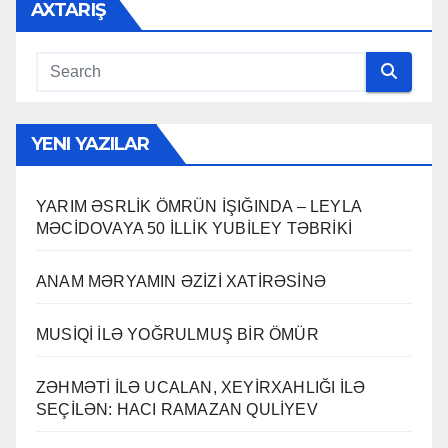
AXTARIŞ
YENI YAZILAR
YARIM ƏSRLİK ÖMRÜN İŞIĞINDA – LEYLA
MƏCİDOVAYA 50 İLLİK YUBİLEY TƏBRİKİ
ANAM MƏRYAMIN ƏZİZİ XATİRƏSİNƏ
MUSİQİ İLƏ YOĞRULMUŞ BİR ÖMÜR
ZƏHMƏTİ İLƏ UCALAN, XEYİRXAHLIĞI İLƏ
SEÇİLƏN: HACI RAMAZAN QULİYEV