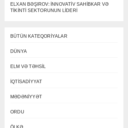
ELXAN BƏŞIROV: İNNOVATİV SAHİBKAR VƏ
TİKİNTİ SEKTORUNUN LİDERİ
BÜTÜN KATEQORİYALAR
DÜNYA
ELM VƏ TƏHSİL
İQTİSADİYYAT
MƏDƏNİYYƏT
ORDU
ÖLKƏ