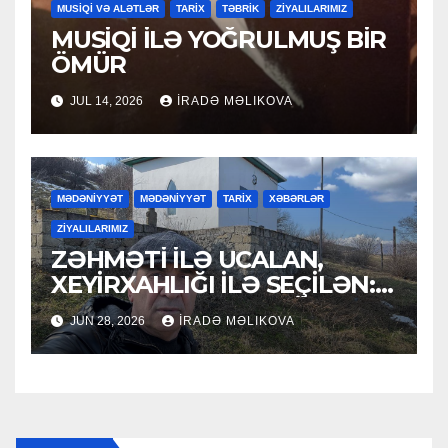
MUSİQİ VƏ ALƏTLƏR
TARİX
TƏBRİK
ZİYALILARIMIZ
MUSİQİ İLƏ YOĞRULMUŞ BİR
ÖMÜR
JUL 14, 2026
İRADƏ MƏLIKOVA
MƏDƏNİYYƏT
MƏDƏNİYYƏT
TARİX
XƏBƏRLƏR
ZİYALILARIMIZ
ZƏHMƏTİ İLƏ UCALAN,
XEYİRXAHLIĞI İLƏ SEÇİLƏN:
HACI RAMAZAN QULİYEV
JUN 28, 2026
İRADƏ MƏLIKOVA