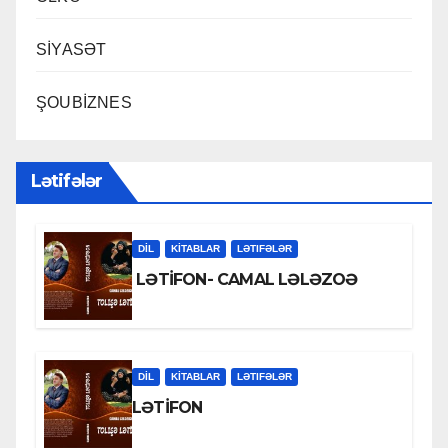
SİYASƏT
ŞOUBİZNES
Lətifələr
DİL
KİTABLAR
LƏTIFƏLƏR
LƏTİFON- CAMAL LƏLƏZOƏ
DİL
KİTABLAR
LƏTIFƏLƏR
LƏTİFON