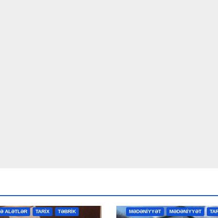
R
MƏDƏNİYYƏT
MƏDƏNİYYƏT
VƏ ALƏTLƏR
TARİX
TƏBRİK
MƏDƏNİYYƏT
MƏDƏNİYYƏT
TA