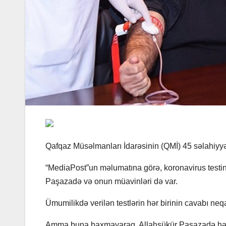
Qafqaz Müsəlmanları İdarəsinin (QMİ) 45 səlahiyyət
“MediaPost”un məlumatına görə, koronavirus testi
Paşazadə və onun müavinləri də var.
Ümumilikdə verilən testlərin hər birinin cavabı neqa
Amma buna baxmayaraq, Allahşükür Paşazadə hər 