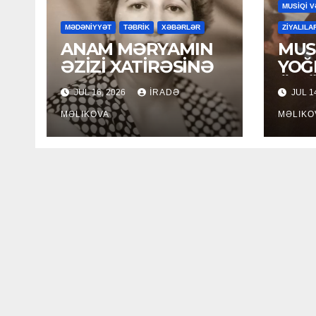
MUSİQİ V
MƏDƏNİYYƏT
TƏBRİK
XƏBƏRLƏR
ZİYALILA
ANAM MƏRYAMIN
MUSİ
ƏZİZİ XATİRƏSİNƏ
YOĞ
ÖM
JUL 16, 2026
İRADƏ
JUL 1
MƏLIKOVA
MƏLIKO