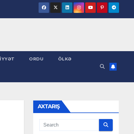
İYYƏT
ORDU
ÖLKƏ
AXTARIŞ