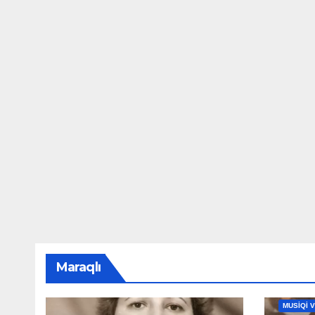
Maraqlı
MAHNILA
MUSİQİ 