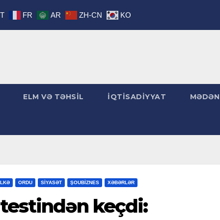
IT
FR
AR
ZH-CN
KO
ELM VƏ TƏHSİL
İQTİSADİYYAT
MƏDƏN
LKƏ
ORDU
SİYASƏT
ŞOUBİZNES
XƏBƏRLƏR
testindən keçdi: