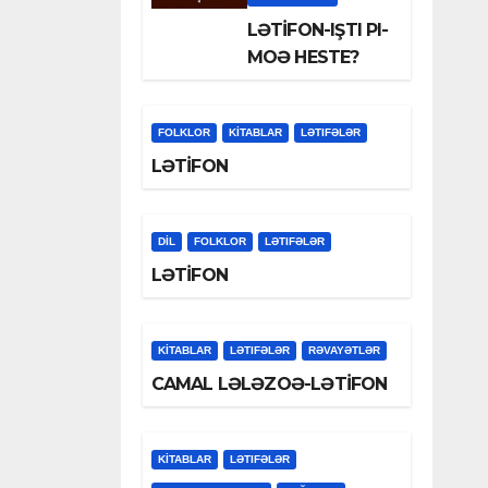
LƏTİFON-IŞTI PI-
MOƏ HESTE?
FOLKLOR
KİTABLAR
LƏTIFƏLƏR
LƏTİFON
DİL
FOLKLOR
LƏTIFƏLƏR
LƏTİFON
KİTABLAR
LƏTIFƏLƏR
RƏVAYƏTLƏR
CAMAL LƏLƏZOƏ-LƏTİFON
KİTABLAR
LƏTIFƏLƏR