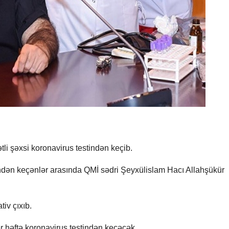
li şəxsi koronavirus testindən keçib.
ndən keçənlər arasında QMİ sədri Şeyxülislam Hacı Allahşükür
tiv çıxıb.
həftə koronavirus testindən keçəcək.