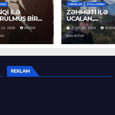
RIMIZ
XƏBƏRLƏR
ZİYALILARIMIZ
İQİ İLƏ
ZƏHMƏTİ İLƏ
RULMUŞ BİR
UCALAN,
ÜR
XEYİRXAHLIĞI İ
 14, 2026
İRADƏ
JUNE 28, 2026
İRAD
SEÇİLƏN: HACI
VA
RAMAZAN QULİ
MƏLIKOVA
REKLAM