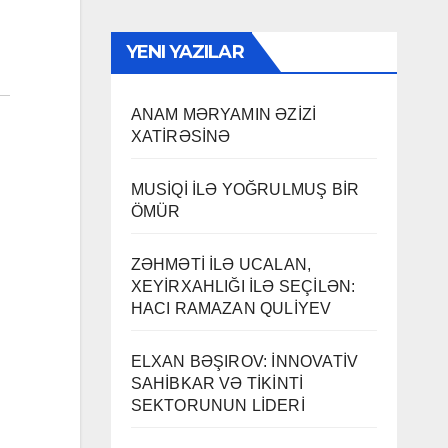
YENI YAZILAR
ANAM MƏRYAMIN ƏZİZİ
XATİRƏSİNƏ
MUSİQİ İLƏ YOĞRULMUŞ BİR
ÖMÜR
ZƏHMƏTİ İLƏ UCALAN,
XEYİRXAHLIĞI İLƏ SEÇİLƏN:
HACI RAMAZAN QULİYEV
ELXAN BƏŞIROV: İNNOVATİV
SAHİBKAR VƏ TİKİNTİ
SEKTORUNUN LİDERİ