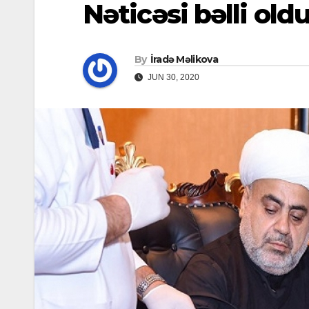
Nəticəsi bəlli old
By
İradə Məlikova
JUN 30, 2020