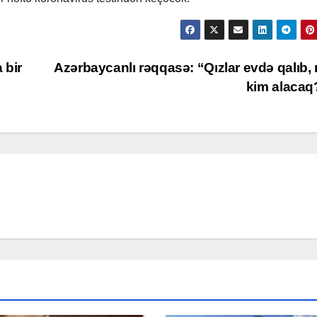
 bir
Azərbaycanlı rəqqasə: “Qızlar evdə qalıb,
kim alaca
R
MƏDƏNİYYƏT
MƏDƏNİYYƏT