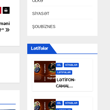
ÖLKƏ
SİYASƏT
 məni
ŞOUBİZNES
q?”
Lətifələr
DİL
KİTABLAR
LƏTIFƏLƏR
LƏTİFON-
CAMAL
LƏLƏZOƏ
DİL
KİTABLAR