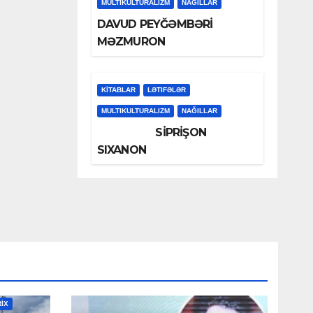
MULTIKULTURALIZM
NAĞILLAR
DAVUD PEYĞƏMBƏRİ
MƏZMURON
KİTABLAR
LƏTIFƏLƏR
MULTIKULTURALIZM
NAĞILLAR
SİPRİŞON
SIXANON
RİX