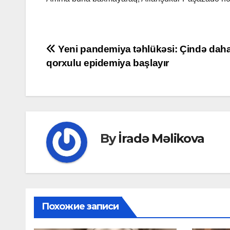
Post
Yeni pandemiya təhlükəsi: Çində daha
qorxulu epidemiya başlayır
navigation
By
İradə Məlikova
Похожие записи
MAHNILA