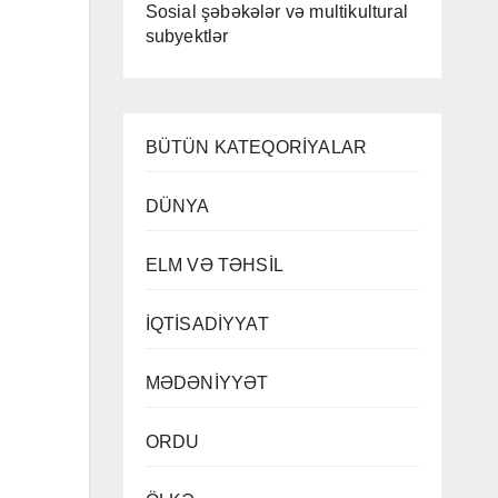
Sosial şəbəkələr və multikultural
subyektlər
BÜTÜN KATEQORİYALAR
DÜNYA
ELM VƏ TƏHSİL
İQTİSADİYYAT
MƏDƏNİYYƏT
ORDU