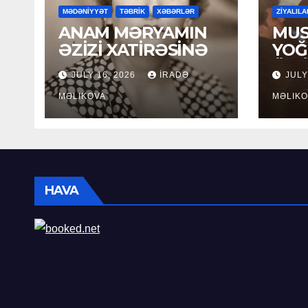
MƏDƏNİYYƏT
TƏBRİK
XƏBƏRLƏR
ZİYALILA
ANAM MƏRYAMIN
MUS
ƏZİZİ XATİRƏSİNƏ
YOĞ
ÖM
JULY 16, 2026
İRADƏ
JULY
MƏLIKOVA
MƏLIKO
HAVA