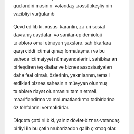
gücləndirilməsinin, vətəndaş təəssübkeşliyinin
vacibliyi vurğulanıb.
Qeyd edilib ki, xüsusi karantin, zəruri sosial
davranış qaydaları və sanitar-epidemioloji
tələblərə əməl etməyən şəxslərə, sahibkarlara
qarşı ciddi ictimai qınaq formalaşmalı və bu
sahədə ictimaiyyət nümayəndələrini, sahibkarları
birləşdirən təşkilatlar və biznes assosiasiyaları
daha fəal olmalı, özlərinin, yaxınlarının, təmsil
etdikləri biznes sahəsinin müəyyən olunmuş
tələblərə riayət olunmasını təmin etməli,
maarifləndirmə və məlumatlandırma tədbirlərinə
öz töhfələrini verməlidirlər.
Diqqətə çatdırılıb ki, yalnız dövlət-biznes-vətəndaş
birliyi ilə bu çətin mübarizədən qalib çıxmaq olar.