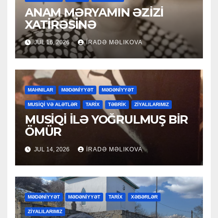
ANAM MƏRYAMIN ƏZİZİ
XATİRƏSİNƏ
JUL 16, 2026
İRADƏ MƏLIKOVA
MAHNILAR
MƏDƏNİYYƏT
MƏDƏNİYYƏT
MUSİQİ VƏ ALƏTLƏR
TARİX
TƏBRİK
ZİYALILARIMIZ
MUSİQİ İLƏ YOĞRULMUŞ BİR
ÖMÜR
JUL 14, 2026
İRADƏ MƏLIKOVA
MƏDƏNİYYƏT
MƏDƏNİYYƏT
TARİX
XƏBƏRLƏR
ZİYALILARIMIZ