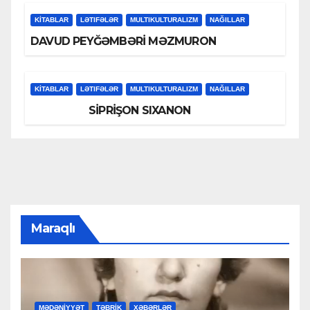
KİTABLAR
LƏTIFƏLƏR
MULTIKULTURALIZM
NAĞILLAR
DAVUD PEYĞƏMBƏRİ MƏZMURON
KİTABLAR
LƏTIFƏLƏR
MULTIKULTURALIZM
NAĞILLAR
SİPRİŞON SIXANON
Maraqlı
MƏDƏNİYYƏT
TƏBRİK
XƏBƏRLƏR