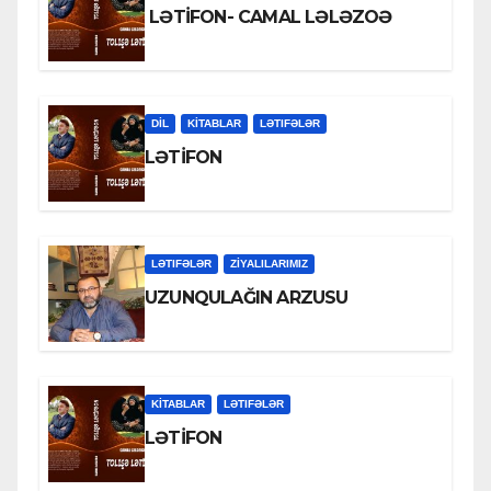
LƏTİFON- CAMAL LƏLƏZOƏ
DİL
KİTABLAR
LƏTIFƏLƏR
LƏTİFON
LƏTIFƏLƏR
ZİYALILARIMIZ
UZUNQULAĞIN ARZUSU
KİTABLAR
LƏTIFƏLƏR
LƏTİFON