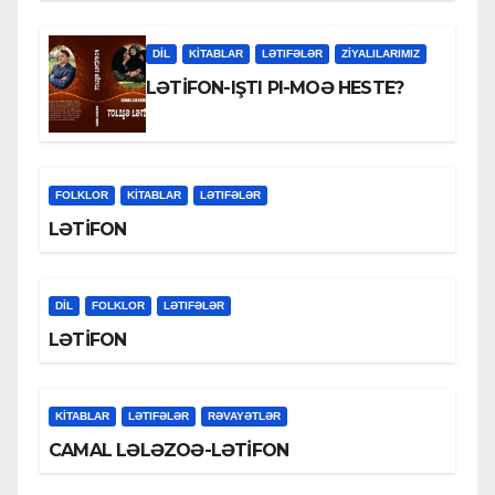
DİL
KİTABLAR
LƏTIFƏLƏR
ZİYALILARIMIZ
LƏTİFON-IŞTI PI-MOƏ HESTE?
FOLKLOR
KİTABLAR
LƏTIFƏLƏR
LƏTİFON
DİL
FOLKLOR
LƏTIFƏLƏR
LƏTİFON
KİTABLAR
LƏTIFƏLƏR
RƏVAYƏTLƏR
CAMAL LƏLƏZOƏ-LƏTİFON