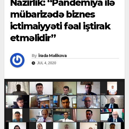
Nazirlik: “Pandemiya ilə
mübarizədə biznes
ictimaiyyəti fəal iştirak
etməlidir”
By
İradə Məlikova
JUL 4, 2020