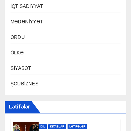
İQTİSADİYYAT
MƏDƏNİYYƏT
ORDU
ÖLKƏ
SİYASƏT
ŞOUBİZNES
Lətifələr
DİL
KİTABLAR
LƏTIFƏLƏR