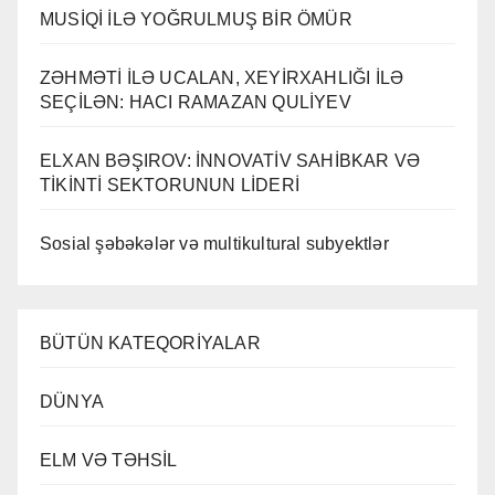
MUSİQİ İLƏ YOĞRULMUŞ BİR ÖMÜR
ZƏHMƏTİ İLƏ UCALAN, XEYİRXAHLIĞI İLƏ
SEÇİLƏN: HACI RAMAZAN QULİYEV
ELXAN BƏŞIROV: İNNOVATİV SAHİBKAR VƏ
TİKİNTİ SEKTORUNUN LİDERİ
Sosial şəbəkələr və multikultural subyektlər
BÜTÜN KATEQORİYALAR
DÜNYA
ELM VƏ TƏHSİL