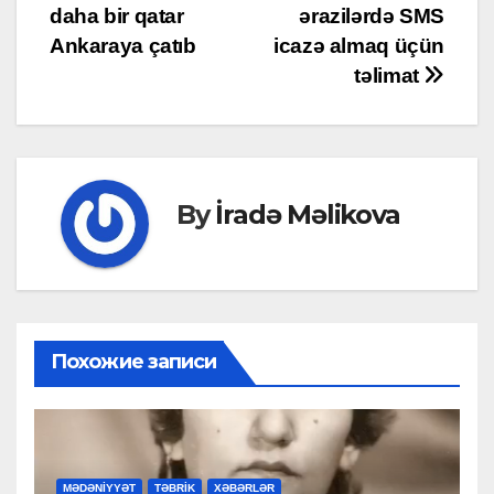
navigation
daha bir qatar
ərazilərdə SMS
Ankaraya çatıb
icazə almaq üçün
təlimat
By
İradə Məlikova
Похожие записи
MƏDƏNİYYƏT
TƏBRİK
XƏBƏRLƏR