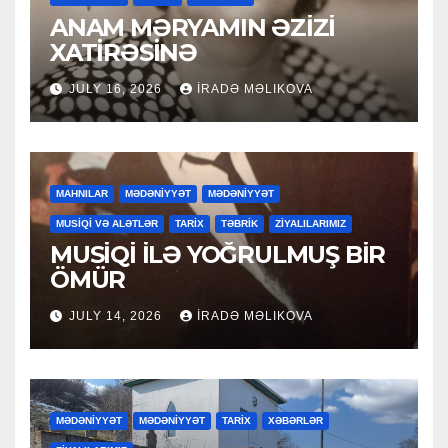
ANAM MƏRYAMIN ƏZİZİ
XATİRƏSİNƏ
JULY 16, 2026
İRADƏ MƏLIKOVA
MAHNILAR
MƏDƏNİYYƏT
MƏDƏNİYYƏT
MUSİQİ VƏ ALƏTLƏR
TARİX
TƏBRİK
ZİYALILARIMIZ
MUSİQİ İLƏ YOĞRULMUŞ BİR
ÖMÜR
JULY 14, 2026
İRADƏ MƏLIKOVA
MƏDƏNİYYƏT
MƏDƏNİYYƏT
TARİX
XƏBƏRLƏR