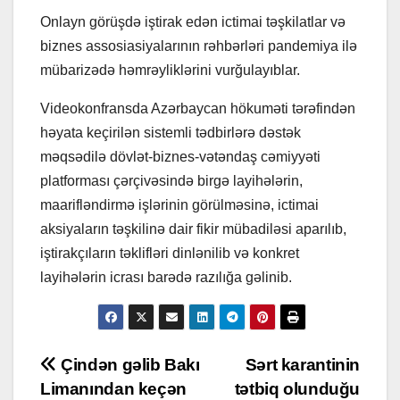
Onlayn görüşdə iştirak edən ictimai təşkilatlar və
biznes assosiasiyalarının rəhbərləri pandemiya ilə
mübarizədə həmrəyliklərini vurğulayıblar.
Videokonfransda Azərbaycan hökuməti tərəfindən
həyata keçirilən sistemli tədbirlərə dəstək
məqsədilə dövlət-biznes-vətəndaş cəmiyyəti
platforması çərçivəsində birgə layihələrin,
maarifləndirmə işlərinin görülməsinə, ictimai
aksiyaların təşkilinə dair fikir mübadiləsi aparılıb,
iştirakçıların təklifləri dinlənilib və konkret
layihələrin icrası barədə razılığa gəlinib.
Post
Çindən gəlib Bakı
Sərt karantinin
Limanından keçən
tətbiq olunduğu