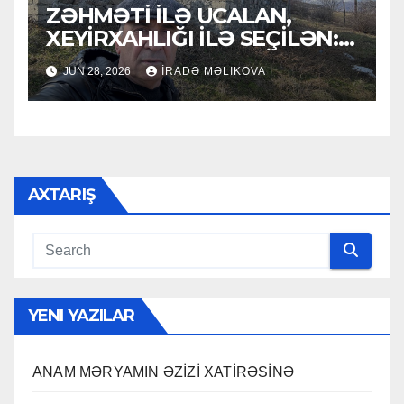
ZƏHMƏTİ İLƏ UCALAN,
XEYİRXAHLIĞI İLƏ SEÇİLƏN:
HACI RAMAZAN QULİYEV
JUN 28, 2026
İRADƏ MƏLIKOVA
AXTARIŞ
YENI YAZILAR
ANAM MƏRYAMIN ƏZİZİ XATİRƏSİNƏ