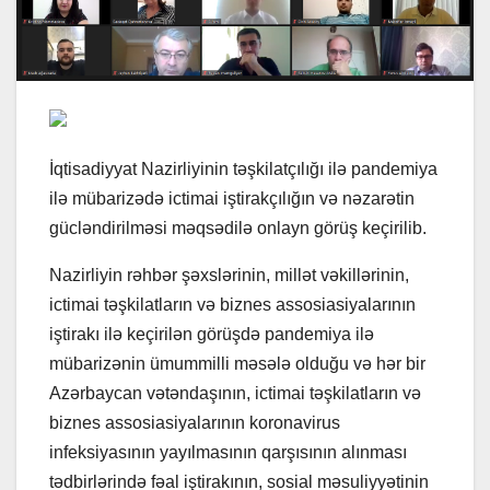
İqtisadiyyat Nazirliyinin təşkilatçılığı ilə pandemiya
ilə mübarizədə ictimai iştirakçılığın və nəzarətin
gücləndirilməsi məqsədilə onlayn görüş keçirilib.
Nazirliyin rəhbər şəxslərinin, millət vəkillərinin,
ictimai təşkilatların və biznes assosiasiyalarının
iştirakı ilə keçirilən görüşdə pandemiya ilə
mübarizənin ümummilli məsələ olduğu və hər bir
Azərbaycan vətəndaşının, ictimai təşkilatların və
biznes assosiasiyalarının koronavirus
infeksiyasının yayılmasının qarşısının alınması
tədbirlərində fəal iştirakının, sosial məsuliyyətinin