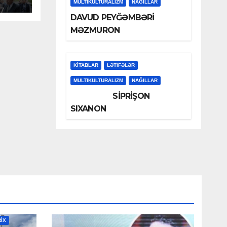
baş
MULTIKULTURALIZM
NAĞILLAR
DAVUD PEYĞƏMBƏRİ
MƏZMURON
KİTABLAR
LƏTIFƏLƏR
MULTIKULTURALIZM
NAĞILLAR
SİPRİŞON
SIXANON
RİX