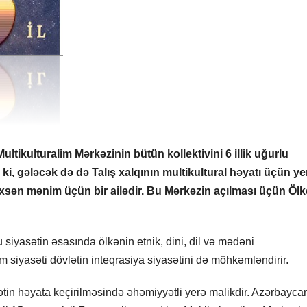
ikulturalim Mərkəzinin bütün kollektivini 6 illik uğurlu
ik ki, gələcək də də Talış xalqının multikultural həyatı üçün ye
şəxsən mənim üçün bir ailədir. Bu Mərkəzin açılması üçün Ölk
 siyasətin əsasında ölkənin etnik, dini, dil və mədəni
zm siyasəti dövlətin inteqrasiya siyasətini də möhkəmləndirir.
ətin həyata keçirilməsində əhəmiyyətli yerə malikdir. Azərbayca