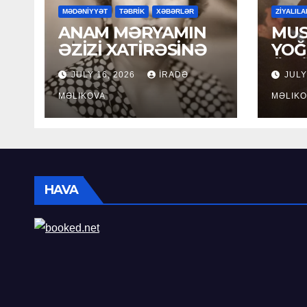
MƏDƏNİYYƏT
TƏBRİK
XƏBƏRLƏR
ZİYALILA
ANAM MƏRYAMIN
MUS
ƏZİZİ XATİRƏSİNƏ
YOĞ
ÖM
JULY 16, 2026
İRADƏ
JULY
MƏLIKOVA
MƏLIKO
HAVA