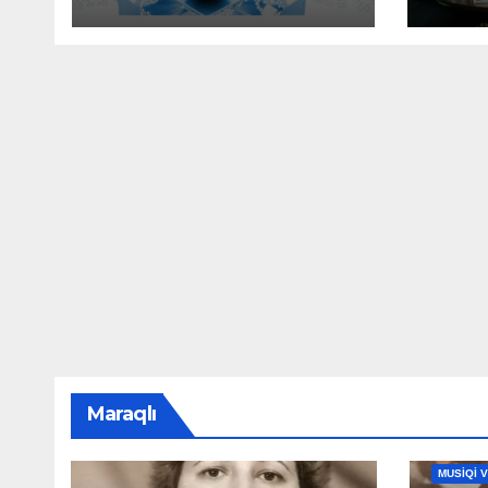
Maraqlı
MAHNILA
MUSİQİ 