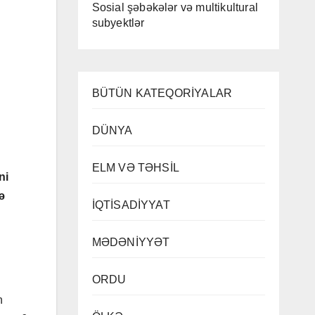
Sosial şəbəkələr və multikultural
subyektlər
BÜTÜN KATEQORİYALAR
DÜNYA
ELM VƏ TƏHSİL
ni
ə
İQTİSADİYYAT
MƏDƏNİYYƏT
ORDU
n