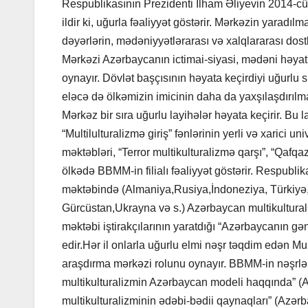
Respublikasının Prezidenti İlham Əliyevin 2014-cü i
ildir ki, uğurla fəaliyyət göstərir. Mərkəzin yarad
dəyərlərin, mədəniyyətlərarası və xalqlararası dost
Mərkəzi Azərbaycanın ictimai-siyasi, mədəni həyat
oynayır. Dövlət başçısının həyata keçirdiyi uğurlu
eləcə də ölkəmizin imicinin daha da yaxşılaşdırı
Mərkəz bir sıra uğurlu layihələr həyata keçirir. Bu 
“Multilulturalizmə giriş” fənlərinin yerli və xarici u
məktəbləri, “Terror multikulturalizmə qarşı”, “Qafqa
ölkədə BBMM-in filialı fəaliyyət göstərir. Respubli
məktəbində (Almaniya,Rusiya,İndoneziya, Türkiyə, Y
Gürcüstan,Ukrayna və s.) Azərbaycan multikulturaliz
məktəbi iştirakçılarının yaratdığı “Azərbaycanın gə
edir.Hər il onlarla uğurlu elmi nəşr təqdim edən Mul
araşdırma mərkəzi rolunu oynayır. BBMM-in nəşrlər
multikulturalizmin Azərbaycan modeli haqqında” (Azə
multikulturalizminin ədəbi-bədii qaynaqları” (Azərba