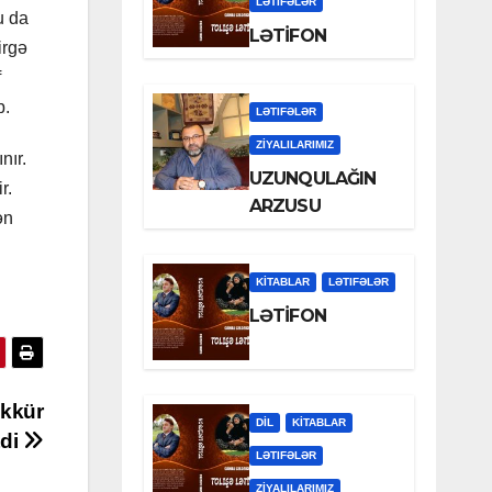
LƏTIFƏLƏR
u da
LƏTİFON
irgə
f
b.
LƏTIFƏLƏR
ZİYALILARIMIZ
nır.
UZUNQULAĞIN
r.
ARZUSU
ən
KİTABLAR
LƏTIFƏLƏR
LƏTİFON
əkkür
DİL
KİTABLAR
tdi
LƏTIFƏLƏR
ZİYALILARIMIZ