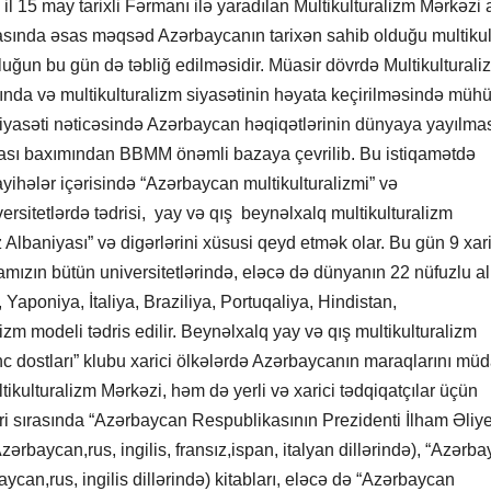
l 15 may tarixli Fərmanı ilə yaradılan Multikulturalizm Mərkəzi a
ılmasında əsas məqsəd Azərbaycanın tarixən sahib olduğu multikul
luğun bu gün də təbliğ edilməsidir. Müasir dövrdə Multikulturali
ında və multikulturalizm siyasətinin həyata keçirilməsində müh
 siyasəti nəticəsində Azərbaycan həqiqətlərinin dünyaya yayılmas
lması baxımından BBMM önəmli bazaya çevrilib. Bu istiqamətdə
layihələr içərisində “Azərbaycan multikulturalizmi” və
niversitetlərdə tədrisi, yay və qış beynəlxalq multikulturalizm
z Albaniyası” və digərlərini xüsusi qeyd etmək olar. Bu gün 9 xar
kamızın bütün universitetlərində, eləcə də dünyanın 22 nüfuzlu al
aponiya, İtaliya, Braziliya, Portuqaliya, Hindistan,
m modeli tədris edilir. Beynəlxalq yay və qış multikulturalizm
nc dostları” klubu xarici ölkələrdə Azərbaycanın maraqlarını müd
tikulturalizm Mərkəzi, həm də yerli və xarici tədqiqatçılar üçün
i sırasında “Azərbaycan Respublikasının Prezidenti İlham Əliy
rbaycan,rus, ingilis, fransız,ispan, italyan dillərində), “Azərb
ycan,rus, ingilis dillərində) kitabları, eləcə də “Azərbaycan