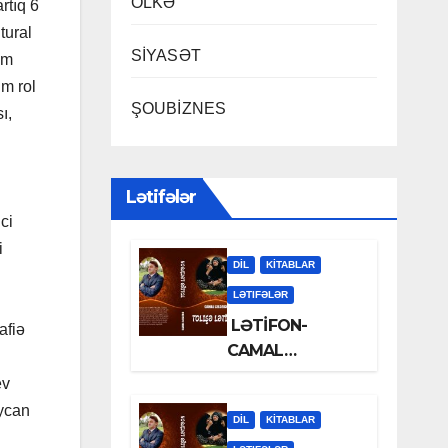
ÖLKƏ
rtıq 6
tural
SİYASƏT
zm
üm rol
ŞOUBİZNES
ı,
Lətifələr
ici
i
DİL
KİTABLAR
LƏTIFƏLƏR
LƏTİFON-
afiə
CAMAL
LƏLƏZOƏ
ev
aycan
DİL
KİTABLAR