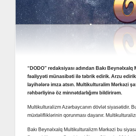
“DODO” redaksiyası adından Bakı Beynəlxalq Mult
fəaliyyəti münasibəti ilə təbrik edirik. Arzu edir
layihələrə imza atsın. Multikulturalim Mərkəzi 
rəhbərliyinə öz minnətdarlığımı bildirirəm.
Multikulturalizm Azərbaycanın dövlət siyasətidir. Bu
müxtəlifliklərinin qorunması dayanır. Multikulturali
Bakı Beynəlxalq Multikulturalizm Mərkəzi bu siyas