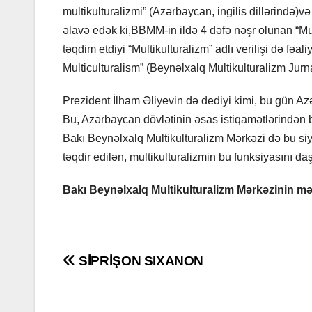
multikulturalizmi” (Azərbaycan, ingilis dillərində)və
əlavə edək ki,BBMM-in ildə 4 dəfə nəşr olunan “Mult
təqdim etdiyi “Multikulturalizm” adlı verilişi də fəal
Multiculturalism” (Beynəlxalq Multikulturalizm Jurnal
Prezident İlham Əliyevin də dediyi kimi, bu gün Az
Bu, Azərbaycan dövlətinin əsas istiqamətlərindən bir
Bakı Beynəlxalq Multikulturalizm Mərkəzi də bu siya
təqdir edilən, multikulturalizmin bu funksiyasını da
Bakı Beynəlxalq Multikulturalizm Mərkəzinin mə
Post
SİPRİŞON SIXANON
navigation