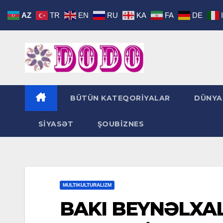
Skip
AZ
TR
EN
RU
KA
FA
DE
to
content
BÜTÜN KATEQORİYALAR
DÜNYA
SİYASƏT
ŞOUBİZNES
MULTIKULTURALIZM
BAKI BEYNƏLXA