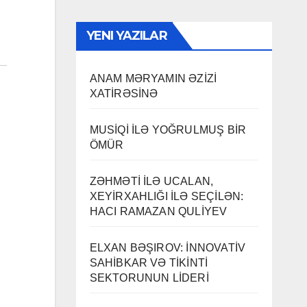
YENI YAZILAR
ANAM MƏRYAMIN ƏZİZİ
XATİRƏSİNƏ
MUSİQİ İLƏ YOĞRULMUŞ BİR
ÖMÜR
ZƏHMƏTİ İLƏ UCALAN,
XEYİRXAHLIĞI İLƏ SEÇİLƏN:
HACI RAMAZAN QULİYEV
ELXAN BƏŞIROV: İNNOVATİV
SAHİBKAR VƏ TİKİNTİ
SEKTORUNUN LİDERİ