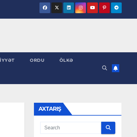
İYYƏT
ORDU
ÖLKƏ
AXTARIŞ