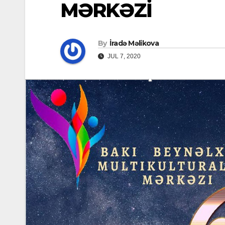
MƏRKƏZİ
By
İradə Məlikova
JUL 7, 2020