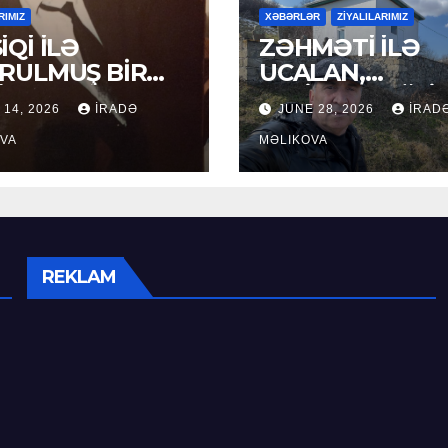
RIMIZ
XƏBƏRLƏR
ZİYALILARIMIZ
İQİ İLƏ
ZƏHMƏTİ İLƏ
RULMUŞ BİR
UCALAN,
ÜR
XEYİRXAHLIĞI İ
 14, 2026
İRADƏ
JUNE 28, 2026
İRAD
SEÇİLƏN: HACI
VA
RAMAZAN QULİ
MƏLIKOVA
REKLAM