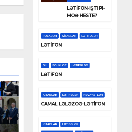
LƏTİFON-IŞTI PI-
MOƏ HESTE?
FOLKLOR
KİTABLAR
LƏTIFƏLƏR
LƏTİFON
DİL
FOLKLOR
LƏTIFƏLƏR
LƏTİFON
KİTABLAR
LƏTIFƏLƏR
RƏVAYƏTLƏR
CAMAL LƏLƏZOƏ-LƏTİFON
KİTABLAR
LƏTIFƏLƏR