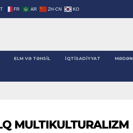
IT
FR
AR
ZH-CN
KO
ELM VƏ TƏHSİL
İQTİSADİYYAT
MƏDƏN
LQ MULTIKULTURALIZM