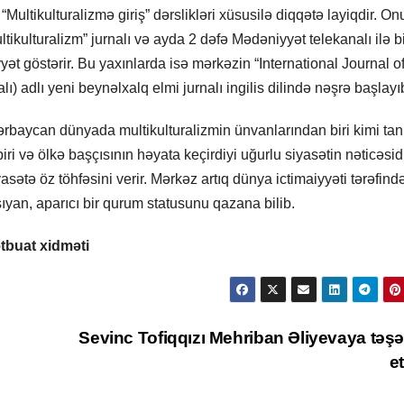
 “Multikulturalizmə giriş” dərslikləri xüsusilə diqqətə layiqdir. On
ikulturalizm” jurnalı və ayda 2 dəfə Mədəniyyət telekanalı ilə b
iyyət göstərir. Bu yaxınlarda isə mərkəzin “International Journal o
ı) adlı yeni beynəlxalq elmi jurnalı ingilis dilində nəşrə başlayı
ərbaycan dünyada multikulturalizmin ünvanlarından biri kimi tanı
i və ölkə başçısının həyata keçirdiyi uğurlu siyasətin nəticəsidi
sətə öz töhfəsini verir. Mərkəz artıq dünya ictimaiyyəti tərəfind
şıyan, aparıcı bir qurum statusunu qazana bilib.
tbuat xidməti
Sevinc Tofiqqızı Mehriban Əliyevaya təş
e