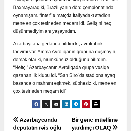
Baxmayaraq ki, Braziliyanın dörd çempionatında
oynamışam. “İnter”lə matçda İtaliyadakı stadion
mənə ən çox təsir edən məqam idi. Gəlişini heç
düşünmədiyim anı yaşayırdım.
Azərbaycana gedəndə bildim ki, avrokubok
təqvimi var. Amma Avroliqanın qrupuna düşməyin,
demək olar ki, mümkünsüz olduğunu bilirdim.
“Neftçi” Azərbaycanın Avroliqada qrupa vəsiqə
qazanan ilk klubu idi. “San Siro”da stadiona ayaq
basanda o mahnını eşitmək, şübhəsiz ki, mənə ən
çox təsir edən məqam idi”.
Post
Azərbaycanda
Bir gənc müəllimə
deputatın rəis oğlu
yardımçı OLAQ