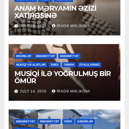
ANAM MƏRYAMIN ƏZİZİ
XATİRƏSİNƏ
JULY 16, 2026
İRADƏ MƏLIKOVA
MAHNILAR
MƏDƏNİYYƏT
MƏDƏNİYYƏT
MUSİQİ VƏ ALƏTLƏR
TARİX
TƏBRİK
ZİYALILARIMIZ
MUSİQİ İLƏ YOĞRULMUŞ BİR
ÖMÜR
JULY 14, 2026
İRADƏ MƏLIKOVA
MƏDƏNİYYƏT
MƏDƏNİYYƏT
TARİX
XƏBƏRLƏR