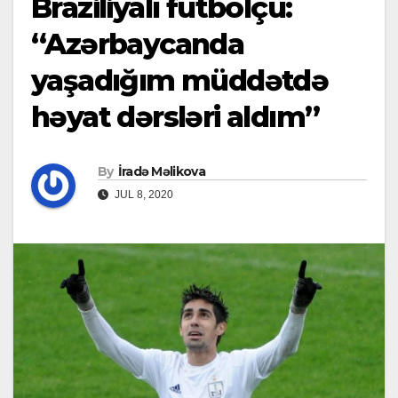
Braziliyalı futbolçu:
“Azərbaycanda
yaşadığım müddətdə
həyat dərsləri aldım”
By
İradə Məlikova
JUL 8, 2020