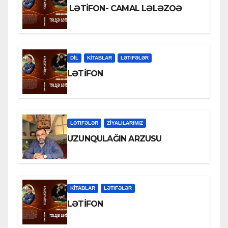
LƏTİFON- CAMAL LƏLƏZOƏ
DİL
KİTABLAR
LƏTIFƏLƏR
LƏTİFON
LƏTIFƏLƏR
ZİYALILARIMIZ
UZUNQULAĞIN ARZUSU
KİTABLAR
LƏTIFƏLƏR
LƏTİFON