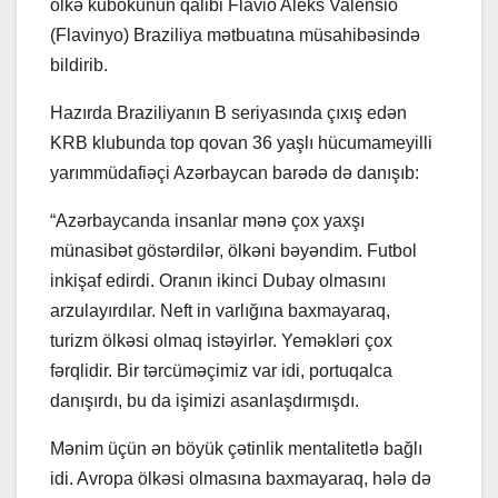
ölkə kubokunun qalibi Flavio Aleks Valensio
(Flavinyo) Braziliya mətbuatına müsahibəsində
bildirib.
Hazırda Braziliyanın B seriyasında çıxış edən
KRB klubunda top qovan 36 yaşlı hücumameyilli
yarımmüdafiəçi Azərbaycan barədə də danışıb:
“Azərbaycanda insanlar mənə çox yaxşı
münasibət göstərdilər, ölkəni bəyəndim. Futbol
inkişaf edirdi. Oranın ikinci Dubay olmasını
arzulayırdılar. Neft in varlığına baxmayaraq,
turizm ölkəsi olmaq istəyirlər. Yeməkləri çox
fərqlidir. Bir tərcüməçimiz var idi, portuqalca
danışırdı, bu da işimizi asanlaşdırmışdı.
Mənim üçün ən böyük çətinlik mentalitetlə bağlı
idi. Avropa ölkəsi olmasına baxmayaraq, hələ də