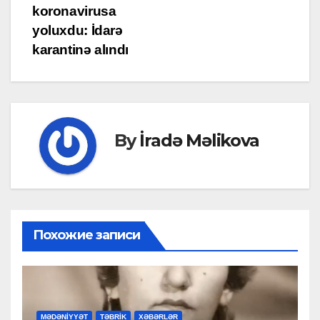
navigation
koronavirusa
yoluxdu: İdarə
karantinə alındı
By
İradə Məlikova
Похожие записи
MƏDƏNİYYƏT
TƏBRİK
XƏBƏRLƏR