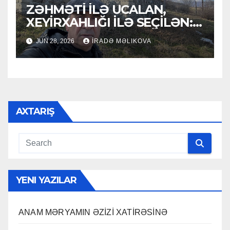
ZƏHMƏTİ İLƏ UCALAN,
XEYİRXAHLIĞI İLƏ SEÇİLƏN:
HACI RAMAZAN QULİYEV
JUN 28, 2026
İRADƏ MƏLIKOVA
AXTARIŞ
YENI YAZILAR
ANAM MƏRYAMIN ƏZİZİ XATİRƏSİNƏ