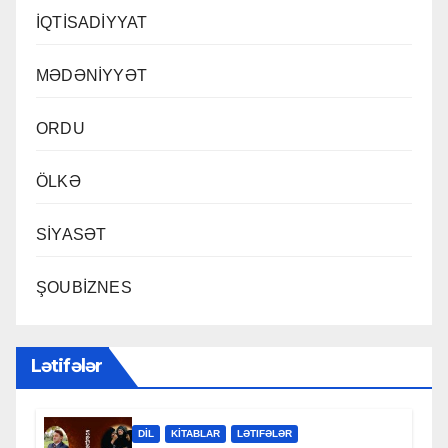
İQTİSADİYYAT
MƏDƏNİYYƏT
ORDU
ÖLKƏ
SİYASƏT
ŞOUBİZNES
Lətifələr
DİL
KİTABLAR
LƏTIFƏLƏR