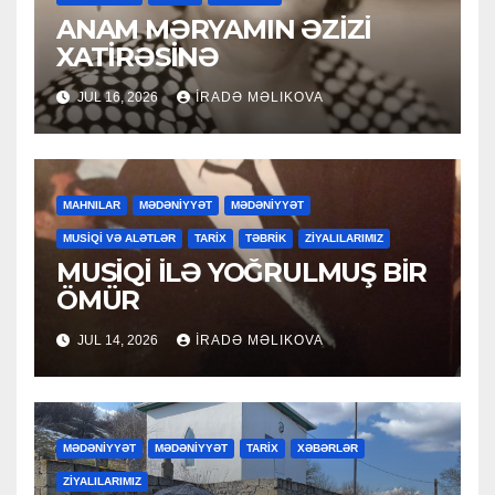
ANAM MƏRYAMIN ƏZİZİ
XATİRƏSİNƏ
JUL 16, 2026
İRADƏ MƏLIKOVA
MAHNILAR
MƏDƏNİYYƏT
MƏDƏNİYYƏT
MUSİQİ VƏ ALƏTLƏR
TARİX
TƏBRİK
ZİYALILARIMIZ
MUSİQİ İLƏ YOĞRULMUŞ BİR
ÖMÜR
JUL 14, 2026
İRADƏ MƏLIKOVA
MƏDƏNİYYƏT
MƏDƏNİYYƏT
TARİX
XƏBƏRLƏR
ZİYALILARIMIZ