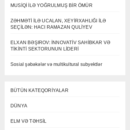
MUSİQİ İLƏ YOĞRULMUŞ BİR ÖMÜR
ZƏHMƏTİ İLƏ UCALAN, XEYİRXAHLIĞI İLƏ
SEÇİLƏN: HACI RAMAZAN QULİYEV
ELXAN BƏŞIROV: İNNOVATİV SAHİBKAR VƏ
TİKİNTİ SEKTORUNUN LİDERİ
Sosial şəbəkələr və multikultural subyektlər
BÜTÜN KATEQORİYALAR
DÜNYA
ELM VƏ TƏHSİL