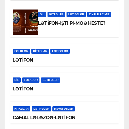
DİL
KİTABLAR
LƏTIFƏLƏR
ZİYALILARIMIZ
LƏTİFON-IŞTI PI-MOƏ HESTE?
FOLKLOR
KİTABLAR
LƏTIFƏLƏR
LƏTİFON
DİL
FOLKLOR
LƏTIFƏLƏR
LƏTİFON
KİTABLAR
LƏTIFƏLƏR
RƏVAYƏTLƏR
CAMAL LƏLƏZOƏ-LƏTİFON