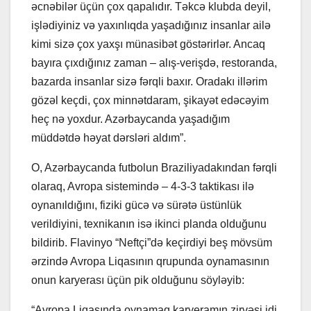
əcnəbilər üçün çox qapalıdır. Təkcə klubda deyil,
işlədiyiniz və yaxınlıqda yaşadığınız insanlar ailə
kimi sizə çox yaxşı münasibət göstərirlər. Ancaq
bayıra çıxdığınız zaman – alış-verişdə, restoranda,
bazarda insanlar sizə fərqli baxır. Oradakı illərim
gözəl keçdi, çox minnətdaram, şikayət edəcəyim
heç nə yoxdur. Azərbaycanda yaşadığım
müddətdə həyat dərsləri aldım”.
O, Azərbaycanda futbolun Braziliyadakından fərqli
olaraq, Avropa sistemində – 4-3-3 taktikası ilə
oynanıldığını, fiziki gücə və sürətə üstünlük
verildiyini, texnikanın isə ikinci planda olduğunu
bildirib. Flavinyo “Neftçi”də keçirdiyi beş mövsüm
ərzində Avropa Liqasının qrupunda oynamasının
onun karyerası üçün pik olduğunu söyləyib:
“Avropa Liqasında oynamaq karyeramın zirvəsi idi.