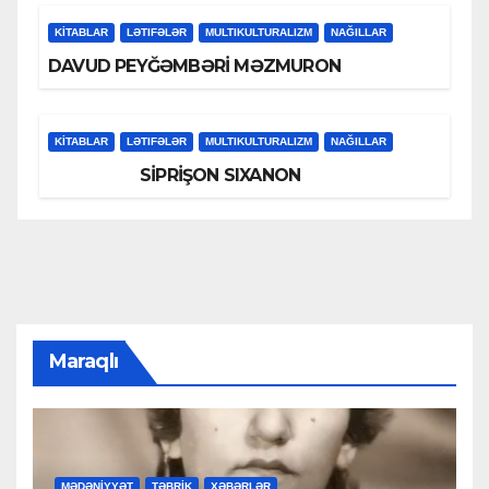
KİTABLAR
LƏTIFƏLƏR
MULTIKULTURALIZM
NAĞILLAR
DAVUD PEYĞƏMBƏRİ MƏZMURON
KİTABLAR
LƏTIFƏLƏR
MULTIKULTURALIZM
NAĞILLAR
SİPRİŞON SIXANON
Maraqlı
MƏDƏNİYYƏT
TƏBRİK
XƏBƏRLƏR