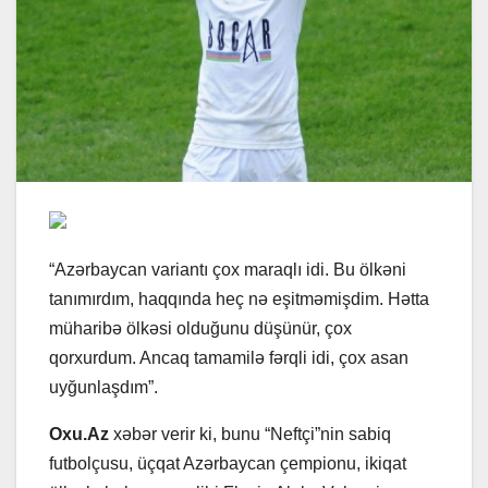
“Azərbaycan variantı çox maraqlı idi. Bu ölkəni
tanımırdım, haqqında heç nə eşitməmişdim. Hətta
müharibə ölkəsi olduğunu düşünür, çox
qorxurdum. Ancaq tamamilə fərqli idi, çox asan
uyğunlaşdım”.
Oxu.Az
xəbər verir ki, bunu “Neftçi”nin sabiq
futbolçusu, üçqat Azərbaycan çempionu, ikiqat