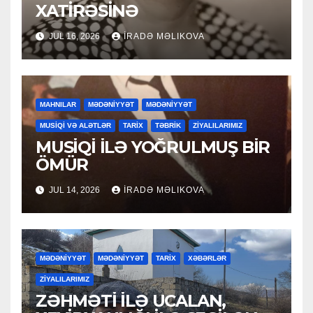
XATİRƏSİNƏ
JUL 16, 2026
İRADƏ MƏLIKOVA
MAHNILAR
MƏDƏNİYYƏT
MƏDƏNİYYƏT
MUSİQİ VƏ ALƏTLƏR
TARİX
TƏBRİK
ZİYALILARIMIZ
MUSİQİ İLƏ YOĞRULMUŞ BİR
ÖMÜR
JUL 14, 2026
İRADƏ MƏLIKOVA
MƏDƏNİYYƏT
MƏDƏNİYYƏT
TARİX
XƏBƏRLƏR
ZİYALILARIMIZ
ZƏHMƏTİ İLƏ UCALAN,