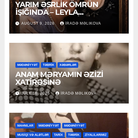
YARIM ƏSRLİK ÖMRÜN
İŞIĞINDA – LEYLA
MƏCİDOVAYA 50 İLLİK
AUGUST 9, 2026
İRADƏ MƏLIKOVA
YUBİLEY TƏBRİKİ
MƏDƏNİYYƏT
TƏBRİK
XƏBƏRLƏR
ANAM MƏRYAMIN ƏZİZİ
XATİRƏSİNƏ
JULY 16, 2026
İRADƏ MƏLIKOVA
MAHNILAR
MƏDƏNİYYƏT
MƏDƏNİYYƏT
MUSİQİ VƏ ALƏTLƏR
TARİX
TƏBRİK
ZİYALILARIMIZ