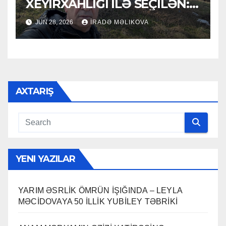
XEYİRXAHLIĞI İLƏ SEÇİLƏN:
HACI RAMAZAN QULİYEV
JUN 28, 2026
İRADƏ MƏLIKOVA
AXTARIŞ
YENI YAZILAR
YARIM ƏSRLİK ÖMRÜN İŞIĞINDA – LEYLA
MƏCİDOVAYA 50 İLLİK YUBİLEY TƏBRİKİ