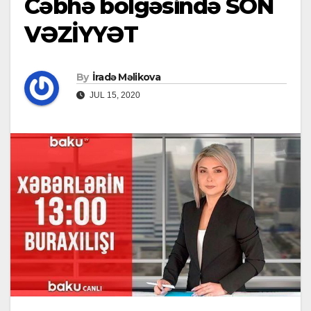
Cəbhə bölgəsində SON
VƏZİYYƏT
By
İradə Məlikova
JUL 15, 2020