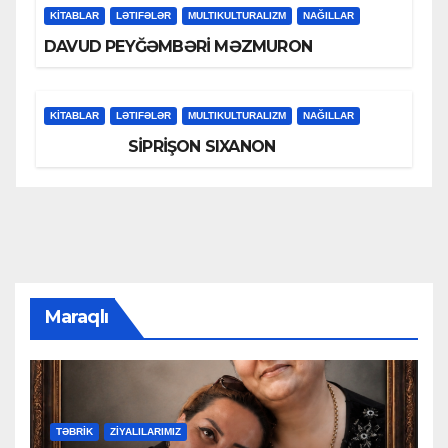
KİTABLAR
LƏTIFƏLƏR
MULTIKULTURALIZM
NAĞILLAR
DAVUD PEYĞƏMBƏRİ MƏZMURON
KİTABLAR
LƏTIFƏLƏR
MULTIKULTURALIZM
NAĞILLAR
SİPRİŞON SIXANON
Maraqlı
TƏBRİK
ZİYALILARIMIZ