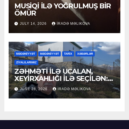
MUSİQİ İLƏ YOĞRULMUŞ BİR
ÖMÜR
JULY 14, 2026
İRADƏ MƏLIKOVA
MƏDƏNİYYƏT
MƏDƏNİYYƏT
TARİX
XƏBƏRLƏR
ZİYALILARIMIZ
ZƏHMƏTİ İLƏ UCALAN,
XEYİRXAHLIĞI İLƏ SEÇİLƏN:
HACI RAMAZAN QULİYEV
JUNE 28, 2026
İRADƏ MƏLIKOVA