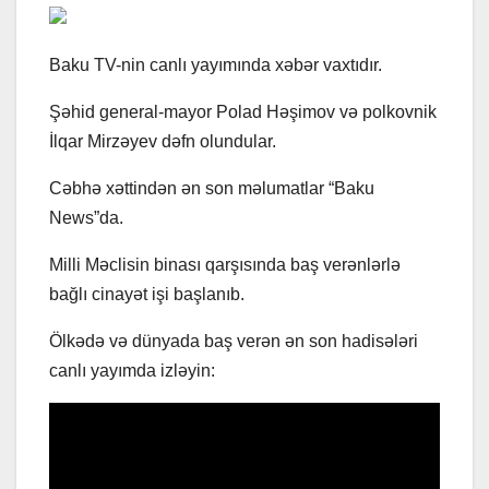
Baku TV-nin canlı yayımında xəbər vaxtıdır.
Şəhid general-mayor Polad Həşimov və polkovnik
İlqar Mirzəyev dəfn olundular.
Cəbhə xəttindən ən son məlumatlar “Baku
News”da.
Milli Məclisin binası qarşısında baş verənlərlə
bağlı cinayət işi başlanıb.
Ölkədə və dünyada baş verən ən son hadisələri
canlı yayımda izləyin: