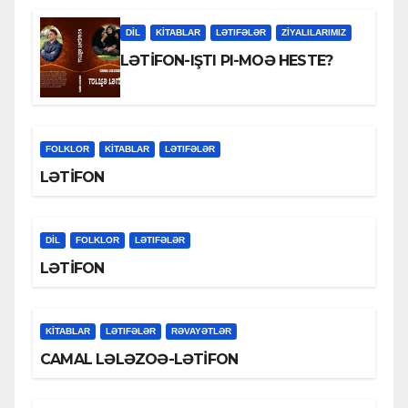
DİL
KİTABLAR
LƏTIFƏLƏR
ZİYALILARIMIZ
LƏTİFON-IŞTI PI-MOƏ HESTE?
FOLKLOR
KİTABLAR
LƏTIFƏLƏR
LƏTİFON
DİL
FOLKLOR
LƏTIFƏLƏR
LƏTİFON
KİTABLAR
LƏTIFƏLƏR
RƏVAYƏTLƏR
CAMAL LƏLƏZOƏ-LƏTİFON