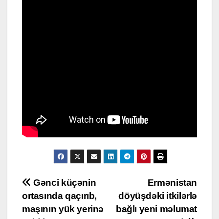
Post
Gənci küçənin
Ermənistan
ortasında qaçırıb,
döyüşdəki itkilərlə
navigation
maşının yük yerinə
bağlı yeni məlumat