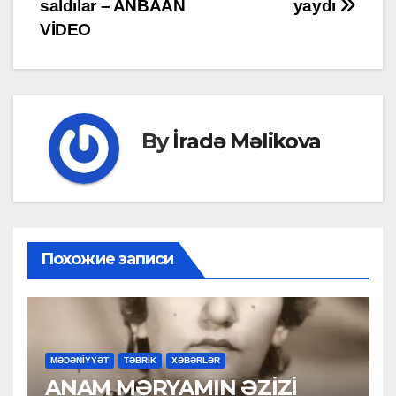
saldılar – ANBAAN
yaydı
VİDEO
By
İradə Məlikova
Похожие записи
MƏDƏNİYYƏT
TƏBRİK
XƏBƏRLƏR
ANAM MƏRYAMIN ƏZİZİ