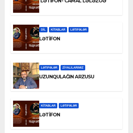
LƏTİFON- CAMAL LƏLƏZOƏ
DİL
KİTABLAR
LƏTIFƏLƏR
LƏTİFON
LƏTIFƏLƏR
ZİYALILARIMIZ
UZUNQULAĞIN ARZUSU
KİTABLAR
LƏTIFƏLƏR
LƏTİFON