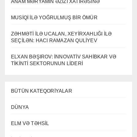
ANAM MƏRYAMIN ƏZİZİ XATİRƏSİNƏ
MUSİQİ İLƏ YOĞRULMUŞ BİR ÖMÜR
ZƏHMƏTİ İLƏ UCALAN, XEYİRXAHLIĞI İLƏ
SEÇİLƏN: HACI RAMAZAN QULİYEV
ELXAN BƏŞIROV: İNNOVATİV SAHİBKAR VƏ
TİKİNTİ SEKTORUNUN LİDERİ
BÜTÜN KATEQORİYALAR
DÜNYA
ELM VƏ TƏHSİL