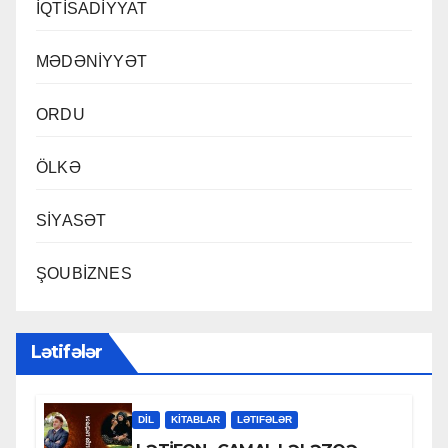
İQTİSADİYYAT
MƏDƏNİYYƏT
ORDU
ÖLKƏ
SİYASƏT
ŞOUBİZNES
Lətifələr
DİL
KİTABLAR
LƏTIFƏLƏR