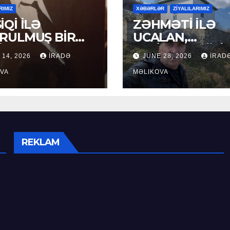
RIMIZ
XƏBƏRLƏR
ZİYALILARIMIZ
İQİ İLƏ
ZƏHMƏTİ İLƏ
RULMUŞ BİR
UCALAN,
ÜR
XEYİRXAHLIĞI İ
 14, 2026
İRADƏ
JUNE 28, 2026
İRAD
SEÇİLƏN: HACI
VA
RAMAZAN QULİ
MƏLIKOVA
REKLAM