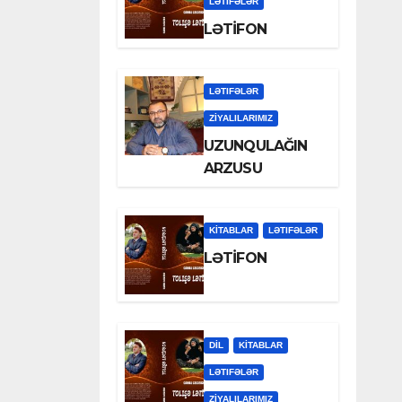
LƏTIFƏLƏR
LƏTİFON
LƏTIFƏLƏR
ZİYALILARIMIZ
UZUNQULAĞIN
ARZUSU
KİTABLAR
LƏTIFƏLƏR
LƏTİFON
DİL
KİTABLAR
LƏTIFƏLƏR
ZİYALILARIMIZ