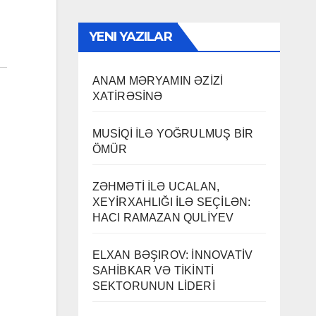
YENI YAZILAR
ANAM MƏRYAMIN ƏZİZİ
XATİRƏSİNƏ
MUSİQİ İLƏ YOĞRULMUŞ BİR
ÖMÜR
ZƏHMƏTİ İLƏ UCALAN,
XEYİRXAHLIĞI İLƏ SEÇİLƏN:
HACI RAMAZAN QULİYEV
ELXAN BƏŞIROV: İNNOVATİV
SAHİBKAR VƏ TİKİNTİ
SEKTORUNUN LİDERİ