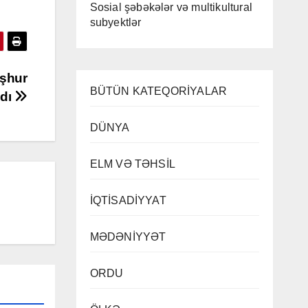
Sosial şəbəkələr və multikultural
subyektlər
əşhur
BÜTÜN KATEQORİYALAR
ldı
DÜNYA
ELM VƏ TƏHSİL
İQTİSADİYYAT
MƏDƏNİYYƏT
ORDU