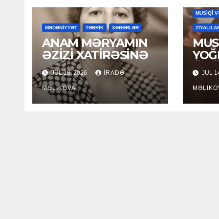
MUSİQİ V
MƏDƏNİYYƏT
TƏBRİK
XƏBƏRLƏR
ZİYALILA
ANAM MƏRYAMIN
MUSİ
ƏZİZİ XATİRƏSİNƏ
YOĞ
ÖM
JUL 16, 2026
İRADƏ
JUL 1
MƏLIKOVA
MƏLIKO