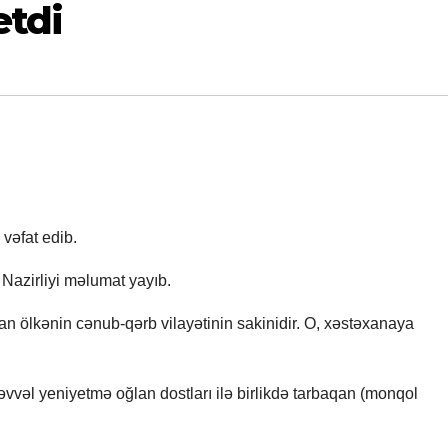
etdi
vəfat edib.
Nazirliyi məlumat yayıb.
n ölkənin cənub-qərb vilayətinin sakinidir. O, xəstəxanaya
vəl yeniyetmə oğlan dostları ilə birlikdə tarbaqan (monqol