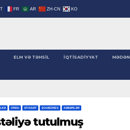
IT
FR
AR
ZH-CN
KO
ELM VƏ TƏHSİL
İQTİSADİYYAT
MƏDƏN
LKƏ
ORDU
SİYASƏT
ŞOUBİZNES
XƏBƏRLƏR
təliyə tutulmuş