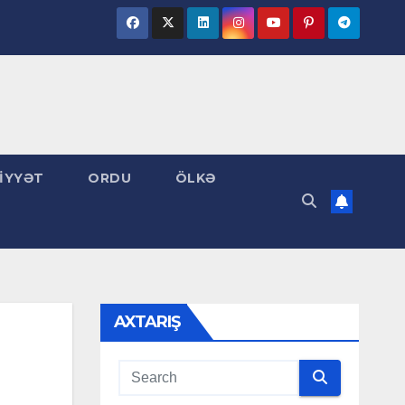
İYYƏT
ORDU
ÖLKƏ
AXTARIŞ