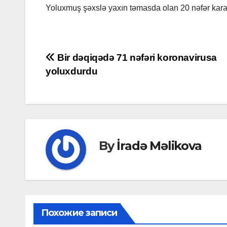
Yoluxmuş şəxslə yaxın təmasda olan 20 nəfər karan
Post
Bir dəqiqədə 71 nəfəri koronavirusa
yoluxdurdu
navigation
By
İradə Məlikova
Похожие записи
MAHNILA