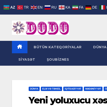
Skip
AZ
TR
EN
RU
KA
FA
DE
to
content
BÜTÜN KATEQORİYALAR
DÜNYA
SİYASƏT
ŞOUBİZNES
DÜNYA
ELM VƏ TƏHSİL
İQTİSADİYYAT
MƏDƏNİYYƏT
Ö
Yeni yoluxucu xəs