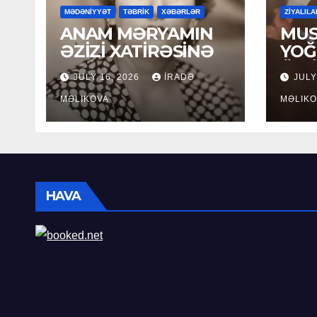
MƏDƏNİYYƏT
TƏBRİK
XƏBƏRLƏR
ZİYALILA
ANAM MƏRYAMIN
MUS
ƏZİZİ XATİRƏSİNƏ
YOĞ
ÖM
JULY 16, 2026
İRADƏ
JULY
MƏLIKOVA
MƏLIKO
HAVA