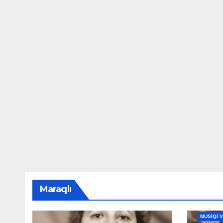
Maraqlı
MAHNILA
MUSİQİ 