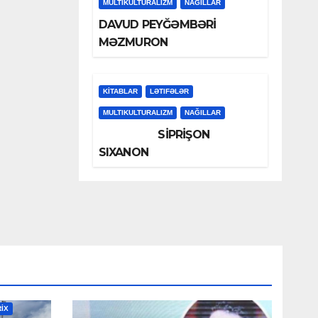
MULTIKULTURALIZM
NAĞILLAR
DAVUD PEYĞƏMBƏRİ
MƏZMURON
KİTABLAR
LƏTIFƏLƏR
MULTIKULTURALIZM
NAĞILLAR
SİPRİŞON
SIXANON
RİX