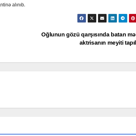
tinə alınıb.
Oğlunun gözü qarşısında batan m
aktrisanın meyiti tapı
R
MƏDƏNİYYƏT
MƏDƏNİYYƏT