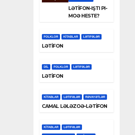
LƏTİFON-IŞTI PI-
MOƏ HESTE?
FOLKLOR
KİTABLAR
LƏTIFƏLƏR
LƏTİFON
DİL
FOLKLOR
LƏTIFƏLƏR
LƏTİFON
KİTABLAR
LƏTIFƏLƏR
RƏVAYƏTLƏR
CAMAL LƏLƏZOƏ-LƏTİFON
KİTABLAR
LƏTIFƏLƏR