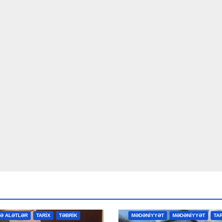
R
MƏDƏNİYYƏT
MƏDƏNİYYƏT
VƏ ALƏTLƏR
TARİX
TƏBRİK
MƏDƏNİYYƏT
MƏDƏNİYYƏT
TA