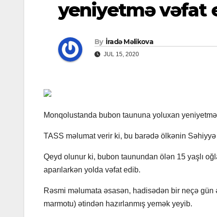
yeniyetmə vəfat 
By
İradə Məlikova
JUL 15, 2020
Monqolustanda bubon taununa yoluxan yeniyetmə 
TASS məlumat verir ki, bu barədə ölkənin Səhiyyə 
Qeyd olunur ki, bubon taunundan ölən 15 yaşlı oğla
aparılarkən yolda vəfat edib.
Rəsmi məlumata əsasən, hadisədən bir neçə gün əv
marmotu) ətindən hazırlanmış yemək yeyib.