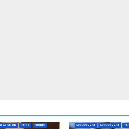
R
MƏDƏNİYYƏT
MƏDƏNİYYƏT
VƏ ALƏTLƏR
TARİX
TƏBRİK
MƏDƏNİYYƏT
MƏDƏNİYYƏT
TA