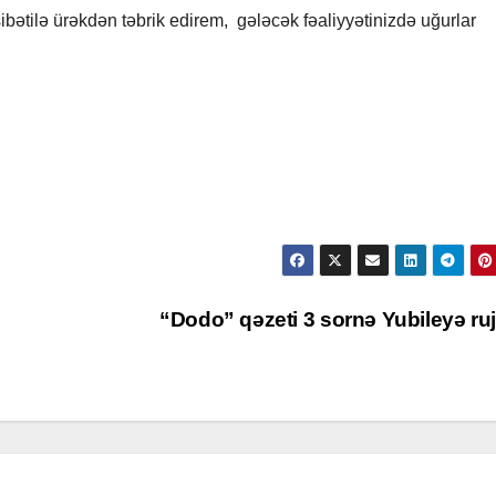
sibətilə ürəkdən təbrik edirem, gələcək fəaliyyətinizdə uğurlar
“Dodo” qəzeti 3 sornə Yubileyə ru