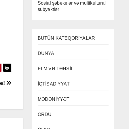
Sosial şəbəkələr və multikultural
subyektlər
BÜTÜN KATEQORİYALAR
DÜNYA
ELM VƏ TƏHSİL
je!
İQTİSADİYYAT
MƏDƏNİYYƏT
ORDU