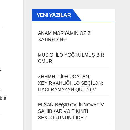
YENI YAZILAR
ANAM MƏRYAMIN ƏZİZİ
XATİRƏSİNƏ
MUSİQİ İLƏ YOĞRULMUŞ BİR
ÖMÜR
ə
ZƏHMƏTİ İLƏ UCALAN,
XEYİRXAHLIĞI İLƏ SEÇİLƏN:
HACI RAMAZAN QULİYEV
ə
but
ELXAN BƏŞIROV: İNNOVATİV
SAHİBKAR VƏ TİKİNTİ
ə
SEKTORUNUN LİDERİ