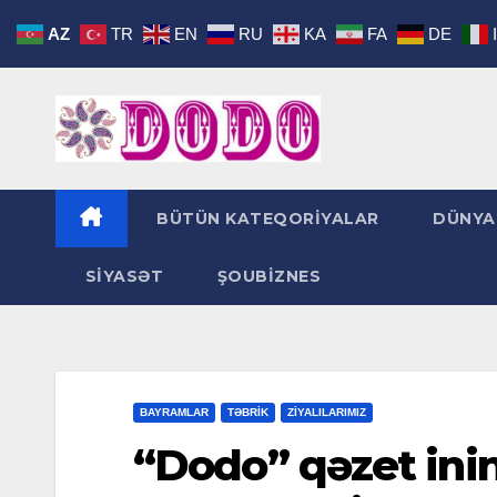
Skip
AZ
TR
EN
RU
KA
FA
DE
to
content
BÜTÜN KATEQORİYALAR
DÜNYA
SİYASƏT
ŞOUBİZNES
BAYRAMLAR
TƏBRİK
ZİYALILARIMIZ
“Dodo” qəzet inin