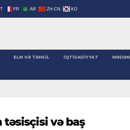
IT
FR
AR
ZH-CN
KO
ELM VƏ TƏHSİL
İQTİSADİYYAT
MƏDƏN
 təsisçisi və baş