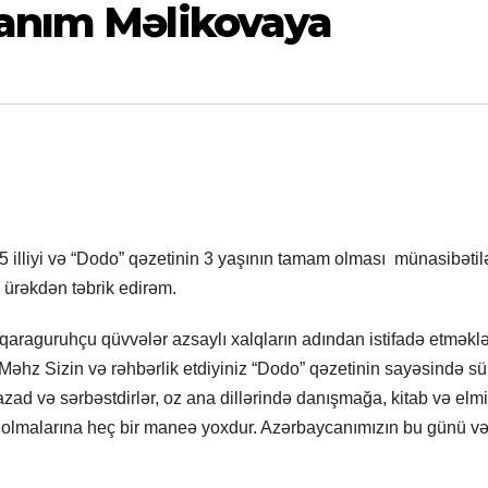
xanım Məlikovaya
145 illiyi və “Dodo” qəzetinin 3 yaşının tamam olması münasibətil
 ürəkdən təbrik edirəm.
ə qaraguruhçu qüvvələr azsaylı xalqların adından istifadə etməkl
Məhz Sizin və rəhbərlik etdiyiniz “Dodo” qəzetinin sayəsində sü
ad və sərbəstdirlər, oz ana dillərində danışmağa, kitab və elmi
l olmalarına heç bir maneə yoxdur. Azərbaycanımızın bu günü v