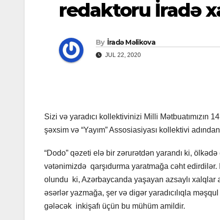
redaktoru İradə 
By
İradə Məlikova
JUL 22, 2020
Sizi və yaradıcı kollektivinizi Milli Mətbuatımızın 
şəxsim və “Yayım” Assosiasiyası kollektivi adından
“Dodo” qəzeti elə bir zərurətdən yarandı ki, ölkəd
vətənimizdə qarşıdurma yaratmağa cəht edirdilər. 
olundu ki, Azərbaycanda yaşayan azsaylı xalqlar az
əsərlər yazmağa, şer və digər yaradıcılıqla məşqu
gələcək inkişafı üçün bu mühüm amildir.