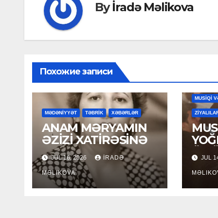
By
İradə Məlikova
Похожие записи
MAHNILA
MUSİQİ V
MƏDƏNİYYƏT
TƏBRİK
XƏBƏRLƏR
ZİYALILA
ANAM MƏRYAMIN
MUSİ
ƏZİZİ XATİRƏSİNƏ
YOĞ
ÖM
JUL 16, 2026
İRADƏ
JUL 1
MƏLIKOVA
MƏLIKO