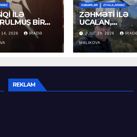
RIMIZ
XƏBƏRLƏR
ZİYALILARIMIZ
İQİ İLƏ
ZƏHMƏTİ İLƏ
RULMUŞ BİR
UCALAN,
ÜR
XEYİRXAHLIĞI İ
 14, 2026
İRADƏ
JUNE 28, 2026
İRAD
SEÇİLƏN: HACI
VA
RAMAZAN QULİ
MƏLIKOVA
REKLAM