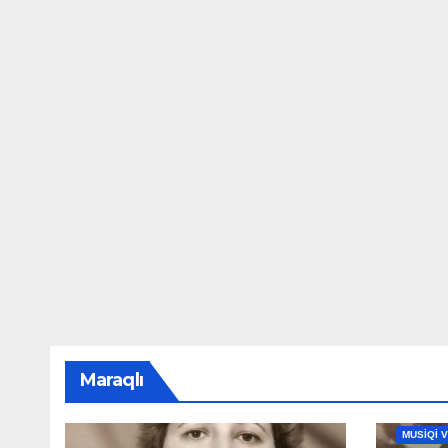
Maraqlı
MAHNILA
MUSİQİ 