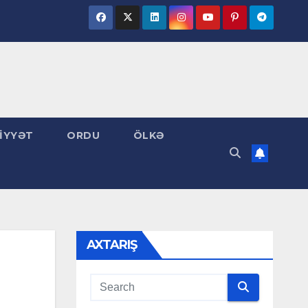
İYYƏT
ORDU
ÖLKƏ
AXTARIŞ