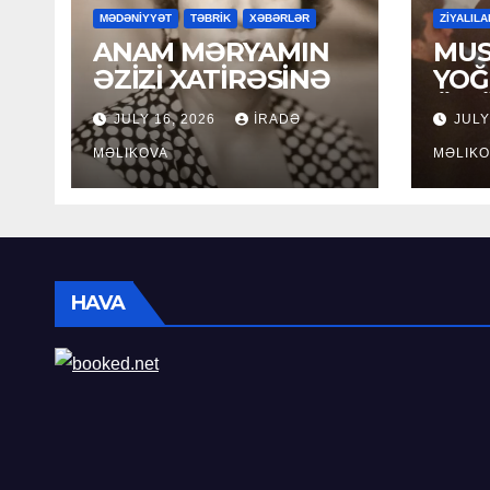
MƏDƏNİYYƏT
TƏBRİK
XƏBƏRLƏR
ZİYALILA
ANAM MƏRYAMIN
MUS
ƏZİZİ XATİRƏSİNƏ
YOĞ
ÖM
JULY 16, 2026
İRADƏ
JULY
MƏLIKOVA
MƏLIKO
HAVA