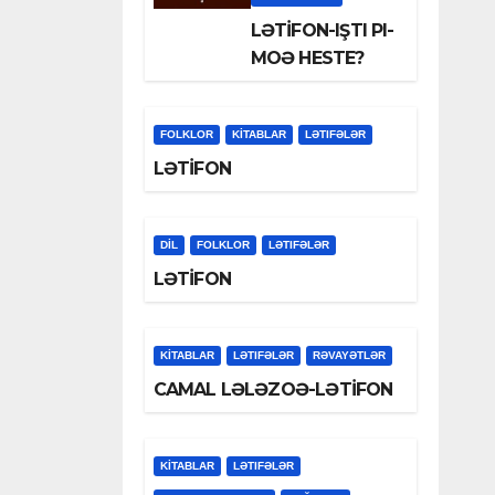
LƏTİFON-IŞTI PI-
MOƏ HESTE?
FOLKLOR
KİTABLAR
LƏTIFƏLƏR
LƏTİFON
DİL
FOLKLOR
LƏTIFƏLƏR
LƏTİFON
KİTABLAR
LƏTIFƏLƏR
RƏVAYƏTLƏR
CAMAL LƏLƏZOƏ-LƏTİFON
KİTABLAR
LƏTIFƏLƏR