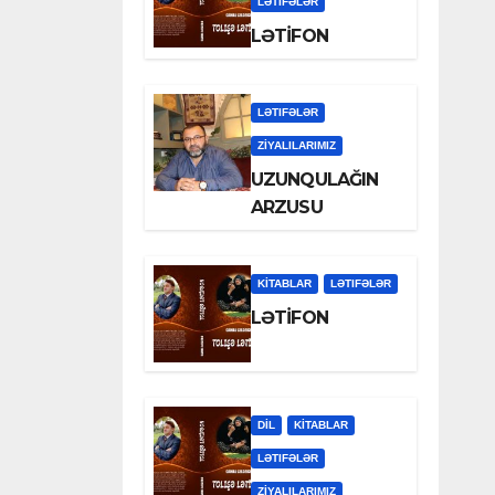
LƏTIFƏLƏR
LƏTİFON
LƏTIFƏLƏR
ZİYALILARIMIZ
UZUNQULAĞIN
ARZUSU
KİTABLAR
LƏTIFƏLƏR
LƏTİFON
DİL
KİTABLAR
LƏTIFƏLƏR
ZİYALILARIMIZ