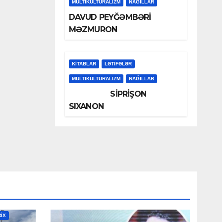
MULTIKULTURALIZM
NAĞILLAR
DAVUD PEYĞƏMBƏRİ
MƏZMURON
KİTABLAR
LƏTIFƏLƏR
MULTIKULTURALIZM
NAĞILLAR
SİPRİŞON
SIXANON
RİX