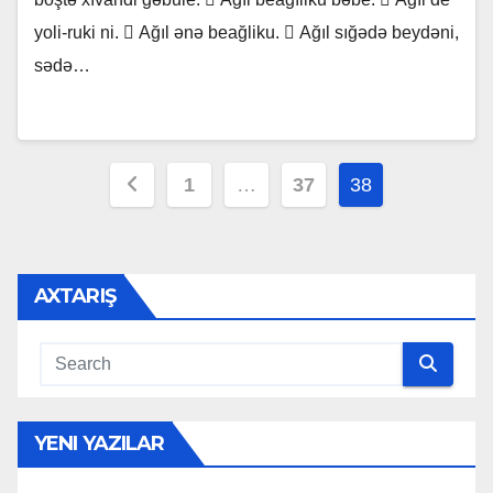
yoli-ruki ni.  Ağıl ənə beağliku.  Ağıl sığədə beydəni,
sədə…
Posts
1
…
37
38
pagination
AXTARIŞ
YENI YAZILAR