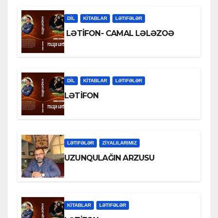
DİL
KİTABLAR
LƏTIFƏLƏR
LƏTİFON- CAMAL LƏLƏZOƏ
DİL
KİTABLAR
LƏTIFƏLƏR
LƏTİFON
LƏTIFƏLƏR
ZİYALILARIMIZ
UZUNQULAĞIN ARZUSU
KİTABLAR
LƏTIFƏLƏR