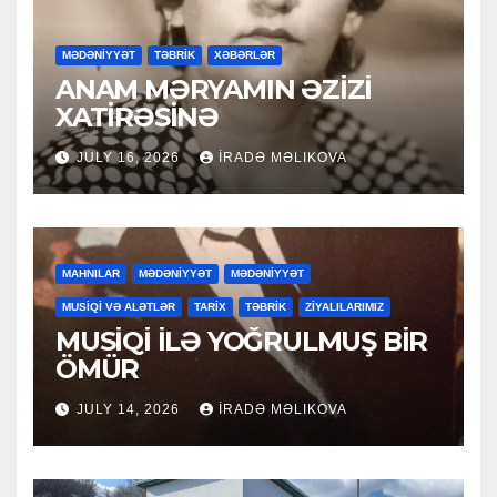
MƏDƏNİYYƏT
TƏBRİK
XƏBƏRLƏR
ANAM MƏRYAMIN ƏZİZİ
XATİRƏSİNƏ
JULY 16, 2026
İRADƏ MƏLIKOVA
MAHNILAR
MƏDƏNİYYƏT
MƏDƏNİYYƏT
MUSİQİ VƏ ALƏTLƏR
TARİX
TƏBRİK
ZİYALILARIMIZ
MUSİQİ İLƏ YOĞRULMUŞ BİR
ÖMÜR
JULY 14, 2026
İRADƏ MƏLIKOVA