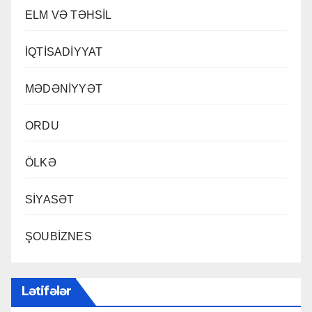
ELM VƏ TƏHSİL
İQTİSADİYYAT
MƏDƏNİYYƏT
ORDU
ÖLKƏ
SİYASƏT
ŞOUBİZNES
Lətifələr