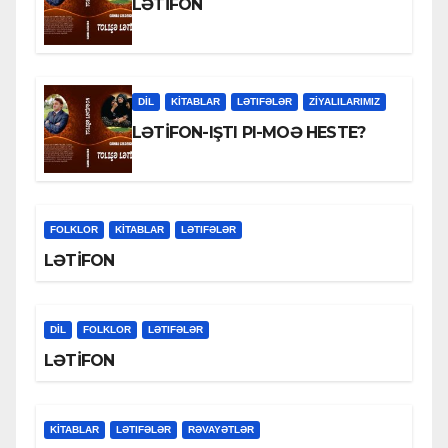
LƏTİFON
DİL
KİTABLAR
LƏTIFƏLƏR
ZİYALILARIMIZ
LƏTİFON-IŞTI PI-MOƏ HESTE?
FOLKLOR
KİTABLAR
LƏTIFƏLƏR
LƏTİFON
DİL
FOLKLOR
LƏTIFƏLƏR
LƏTİFON
KİTABLAR
LƏTIFƏLƏR
RƏVAYƏTLƏR