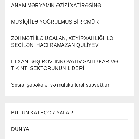
ANAM MƏRYAMIN ƏZİZİ XATİRƏSİNƏ
MUSİQİ İLƏ YOĞRULMUŞ BİR ÖMÜR
ZƏHMƏTİ İLƏ UCALAN, XEYİRXAHLIĞI İLƏ
SEÇİLƏN: HACI RAMAZAN QULİYEV
ELXAN BƏŞIROV: İNNOVATİV SAHİBKAR VƏ
TİKİNTİ SEKTORUNUN LİDERİ
Sosial şəbəkələr və multikultural subyektlər
BÜTÜN KATEQORİYALAR
DÜNYA