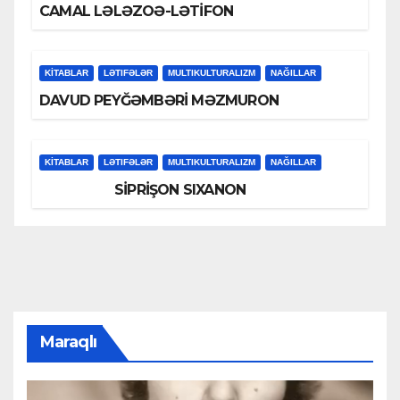
CAMAL LƏLƏZOƏ-LƏTİFON
KİTABLAR
LƏTIFƏLƏR
MULTIKULTURALIZM
NAĞILLAR
DAVUD PEYĞƏMBƏRİ MƏZMURON
KİTABLAR
LƏTIFƏLƏR
MULTIKULTURALIZM
NAĞILLAR
SİPRİŞON SIXANON
Maraqlı