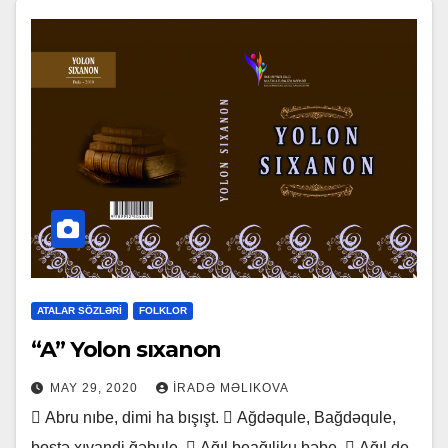
ATALAR SÖZLƏRİ
FOLKLOR
“A” Yolon sıxanon
MAY 29, 2020
İRADƏ MƏLIKOVA
 Abru nıbe, dimi ha bışışt.  Ağdəqule, Bağdəqule,
boştə xıvandi ğəbule.  Ağıl beağıliku bəbe.  Ağıl de