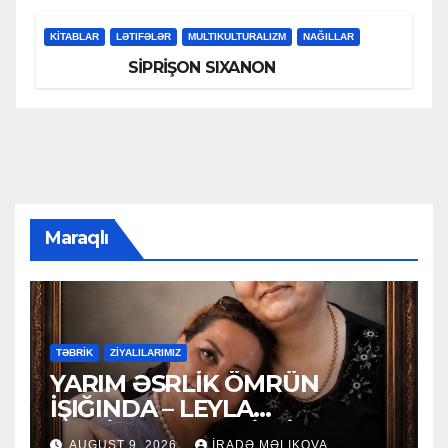
KİTABLAR
LƏTIFƏLƏR
MULTIKULTURALIZM
NAĞILLAR
SİPRİŞON SIXANON
Maraqlı
TƏBRİK
ZİYALILARIMIZ
YARIM ƏSRLİK ÖMRÜN
İŞIĞINDA – LEYLA
MƏCİDOVAYA 50 İLLİK
AUGUST 9, 2026
İRADƏ MƏLIKOVA