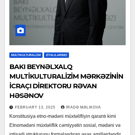
MULTIKULTURALIZM
ZİYALILARIMIZ
BAKI BEYNƏLXALQ
MULTİKULTURALİZİM MƏRKƏZİNİN
İCRAÇI DİREKTORU RƏVAN
HƏSƏNOV
FEBRUARY 13, 2025
İRADƏ MƏLIKOVA
Konstitusiya etno-mədəni müxtəlifliyin qarantı kimi
Etnomədəni müxtəliflik cəmiyyətin sosial, mədəni və
iqtisadi strukturunu formalaşdıran əsas amillərdəndir.