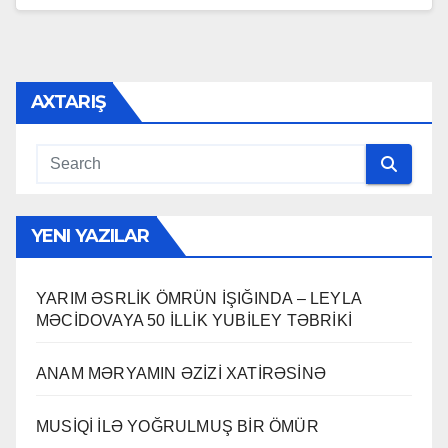
AXTARIŞ
YENI YAZILAR
YARIM ƏSRLİK ÖMRÜN İŞIĞINDA – LEYLA
MƏCİDOVAYA 50 İLLİK YUBİLEY TƏBRİKİ
ANAM MƏRYAMIN ƏZİZİ XATİRƏSİNƏ
MUSİQİ İLƏ YOĞRULMUŞ BİR ÖMÜR