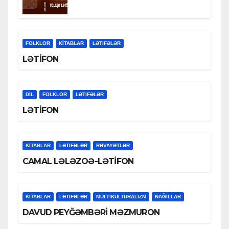
FOLKLOR
KİTABLAR
LƏTIFƏLƏR
LƏTİFON
DİL
FOLKLOR
LƏTIFƏLƏR
LƏTİFON
KİTABLAR
LƏTIFƏLƏR
RƏVAYƏTLƏR
CAMAL LƏLƏZOƏ-LƏTİFON
KİTABLAR
LƏTIFƏLƏR
MULTIKULTURALIZM
NAĞILLAR
DAVUD PEYĞƏMBƏRİ MƏZMURON