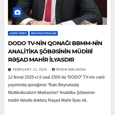
AUDİO-VİDEO
MULTIKULTURALIZM
DODO TV-NİN QONAĞI BBMM-NİN
ANALİTİKA ŞÖBƏSİNİN MÜDİRİ
RƏŞAD MAHİR İLYASDIR
FEBRUARY 12, 2025
İRADƏ MƏLIKOVA
12 fevral 2025-ci il saat 1500 da “DODO” TV-nin canlı
yayımında qonağımız “Bakı Beynəlxalq
Multikulturalizm Mərkəzinin” Analitika Şöbəsinin
müdiri fəlsəfə doktoru Rəşad Mahir İlyas idi.