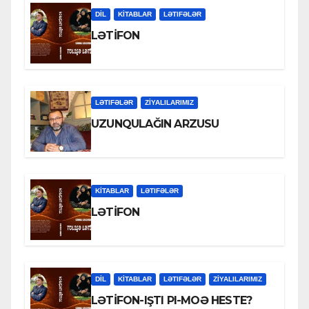
DİL
KİTABLAR
LƏTIFƏLƏR
LƏTİFON
LƏTIFƏLƏR
ZİYALILARIMIZ
UZUNQULAĞIN ARZUSU
KİTABLAR
LƏTIFƏLƏR
LƏTİFON
DİL
KİTABLAR
LƏTIFƏLƏR
ZİYALILARIMIZ
LƏTİFON-IŞTI PI-MOƏ HESTE?