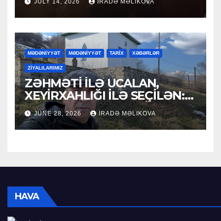
JULY 14, 2026
İRADƏ MƏLIKOVA
MƏDƏNİYYƏT
MƏDƏNİYYƏT
TARİX
XƏBƏRLƏR
ZİYALILARIMIZ
ZƏHMƏTİ İLƏ UCALAN,
XEYİRXAHLIĞI İLƏ SEÇİLƏN:
HACI RAMAZAN QULİYEV
JUNE 28, 2026
İRADƏ MƏLIKOVA
HAVA