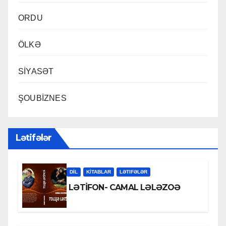
ORDU
ÖLKƏ
SİYASƏT
ŞOUBİZNES
Lətifələr
DİL
KİTABLAR
LƏTIFƏLƏR
LƏTİFON- CAMAL LƏLƏZOƏ