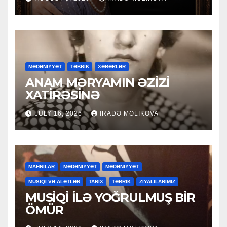
YUBİLEY TƏBRİKİ
MƏDƏNİYYƏT
TƏBRİK
XƏBƏRLƏR
ANAM MƏRYAMIN ƏZİZİ
XATİRƏSİNƏ
JULY 16, 2026
İRADƏ MƏLIKOVA
MAHNILAR
MƏDƏNİYYƏT
MƏDƏNİYYƏT
MUSİQİ VƏ ALƏTLƏR
TARİX
TƏBRİK
ZİYALILARIMIZ
MUSİQİ İLƏ YOĞRULMUŞ BİR
ÖMÜR