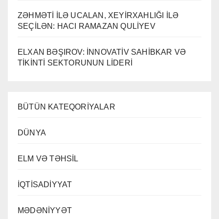
ZƏHMƏTİ İLƏ UCALAN, XEYİRXAHLIĞI İLƏ
SEÇİLƏN: HACI RAMAZAN QULİYEV
ELXAN BƏŞIROV: İNNOVATİV SAHİBKAR VƏ
TİKİNTİ SEKTORUNUN LİDERİ
BÜTÜN KATEQORİYALAR
DÜNYA
ELM VƏ TƏHSİL
İQTİSADİYYAT
MƏDƏNİYYƏT