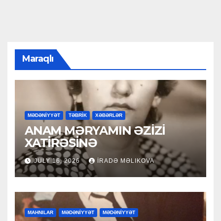
Maraqlı
MƏDƏNİYYƏT
TƏBRİK
XƏBƏRLƏR
ANAM MƏRYAMIN ƏZİZİ
XATİRƏSİNƏ
JULY 16, 2026
İRADƏ MƏLIKOVA
MAHNILAR
MƏDƏNİYYƏT
MƏDƏNİYYƏT