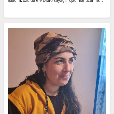
istədim, özü də elə Didro sayağı: “Qadınlar üzərinə…