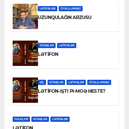
LƏTIFƏLƏR
ZİYALILARIMIZ
UZUNQULAĞIN ARZUSU
KİTABLAR
LƏTIFƏLƏR
LƏTİFON
DİL
KİTABLAR
LƏTIFƏLƏR
ZİYALILARIMIZ
LƏTİFON-IŞTI PI-MOƏ HESTE?
FOLKLOR
KİTABLAR
LƏTIFƏLƏR
LƏTİFON