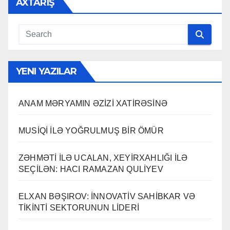
AXTARIŞ
YENI YAZILAR
ANAM MƏRYAMIN ƏZİZİ XATİRƏSİNƏ
MUSİQİ İLƏ YOĞRULMUŞ BİR ÖMÜR
ZƏHMƏTİ İLƏ UCALAN, XEYİRXAHLIĞI İLƏ
SEÇİLƏN: HACI RAMAZAN QULİYEV
ELXAN BƏŞIROV: İNNOVATİV SAHİBKAR VƏ
TİKİNTİ SEKTORUNUN LİDERİ