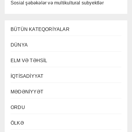
Sosial şəbəkələr və multikultural subyektlər
BÜTÜN KATEQORİYALAR
DÜNYA
ELM VƏ TƏHSİL
İQTİSADİYYAT
MƏDƏNİYYƏT
ORDU
ÖLKƏ