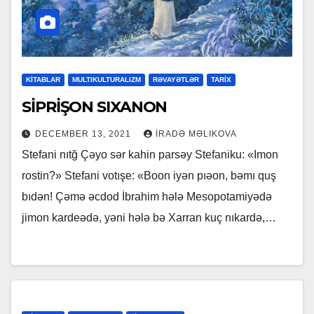
KİTABLAR
MULTIKULTURALIZM
RƏVAYƏTLƏR
TARİX
SİPRİŞON SIXANON
DECEMBER 13, 2021
İRADƏ MƏLIKOVA
Stefani nıtğ Çəyo sər kahin parsəy Stefaniku: «Imon
rostin?» Stefani votışe: «Boon iyən pıəon, bəmı quş
bıdən! Çəmə əcdod İbrahim hələ Mesopotamiyədə
jimon kardeədə, yəni hələ bə Xarran kuç nıkardə,…