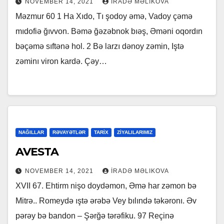
NOVEMBER 14, 2021
İRADƏ MƏLIKOVA
Məzmur 60 1 Ha Xıdo, Tı şodoy əmə, Vadoy çəmə
mıdofiə ğıvvon. Bəmə ğəzəbnok bıəş, Əməni oqordın
bəçəmə sıftənə hol. 2 Bə larzı dənoy zəmin, Iştə
zəminı viron kardə. Çəy…
NAĞILLAR
RƏVAYƏTLƏR
TARİX
ZİYALILARIMIZ
AVESTA
NOVEMBER 14, 2021
İRADƏ MƏLIKOVA
XVII 67. Ehtirm nişo doydəmon, Əmə har zəmon bə
Mitrə.. Romeydə ıştə ərəbə Vey bılındə təkəronı. Əv
pərəy bə bandon – Şərğə tərəfiku. 97 Reçinə