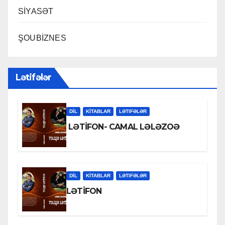
SİYASƏT
ŞOUBİZNES
Lətifələr
DİL
KİTABLAR
LƏTIFƏLƏR
LƏTİFON- CAMAL LƏLƏZOƏ
DİL
KİTABLAR
LƏTIFƏLƏR
LƏTİFON