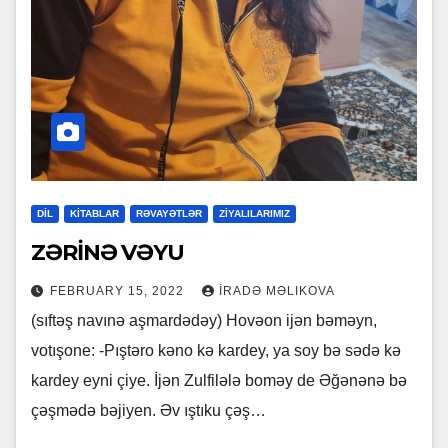
DİL
KİTABLAR
RƏVAYƏTLƏR
ZİYALILARIMIZ
ZƏRİNƏ VƏYU
FEBRUARY 15, 2022
İRADƏ MƏLIKOVA
(sıftəş navınə aşmardədəy) Hovəon ijən bəməyn,
votışone: -Pıştəro kəno kə kardey, ya soy bə sədə kə
kardey eyni çiye. İjən Zulfilələ boməy de Əğənənə bə
çəşmədə bəjiyen. Əv ıştıku çəş…