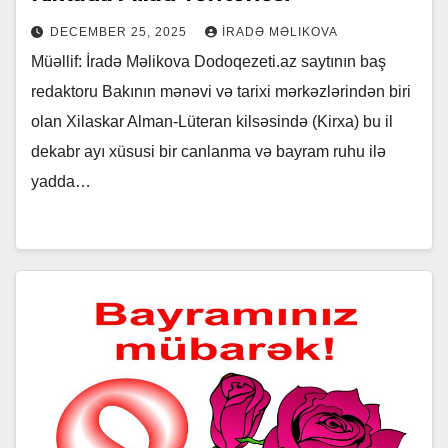
DECEMBER 25, 2025
İRADƏ MƏLIKOVA
Müəllif: İradə Məlikova Dodoqezeti.az saytının baş
redaktoru Bakının mənəvi və tarixi mərkəzlərindən biri
olan Xilaskar Alman-Lüteran kilsəsində (Kirxa) bu il
dekabr ayı xüsusi bir canlanma və bayram ruhu ilə
yadda…