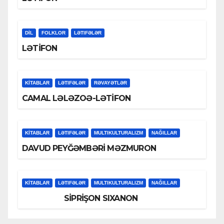
DİL
FOLKLOR
LƏTIFƏLƏR
LƏTİFON
KİTABLAR
LƏTIFƏLƏR
RƏVAYƏTLƏR
CAMAL LƏLƏZOƏ-LƏTİFON
KİTABLAR
LƏTIFƏLƏR
MULTIKULTURALIZM
NAĞILLAR
DAVUD PEYĞƏMBƏRİ MƏZMURON
KİTABLAR
LƏTIFƏLƏR
MULTIKULTURALIZM
NAĞILLAR
SİPRİŞON SIXANON