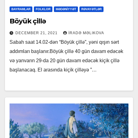
BAYRAMLAR
FOLKLOR
MƏDƏNİYYƏT
RƏVAYƏTLƏR
Böyük çillə
DECEMBER 21, 2021
İRADƏ MƏLIKOVA
Sabah saat 14.02-dən “Böyük çillə”, yəni qışın sərt
addımları başlanır.Böyük çillə 40 gün davam edəcək
və yanvarın 29-da 20 gün davam edəcək kiçik çillə
başlanacaq. El arasında kiçik çilləyə ”…