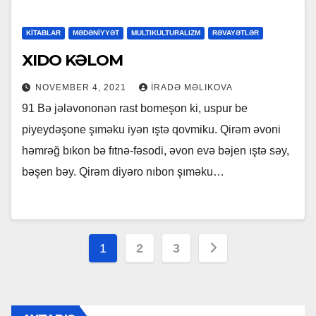
KİTABLAR
MƏDƏNİYYƏT
MULTIKULTURALIZM
RƏVAYƏTLƏR
XIDO KƏLOM
NOVEMBER 4, 2021
İRADƏ MƏLIKOVA
91 Bə jələvononən rast bomeşon ki, uspur be
piyeydəşone şıməku iyən ıştə qovmiku. Qirəm əvoni
həmrəğ bıkon bə fıtnə-fəsodi, əvon evə bəjen ıştə səy,
bəşen bəy. Qirəm diyəro nıbon şıməku…
Posts
1
2
3
pagination