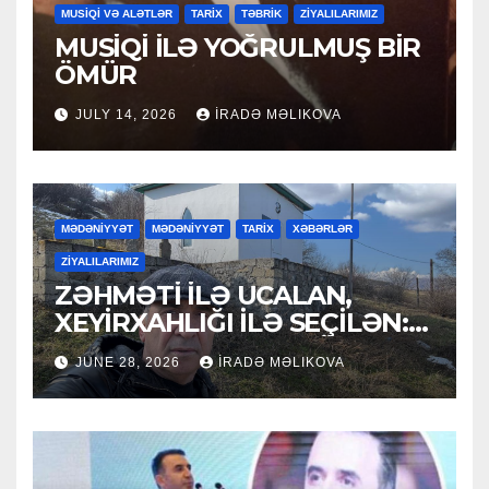
MUSİQİ VƏ ALƏTLƏR
TARİX
TƏBRİK
ZİYALILARIMIZ
MUSİQİ İLƏ YOĞRULMUŞ BİR
ÖMÜR
JULY 14, 2026
İRADƏ MƏLIKOVA
MƏDƏNİYYƏT
MƏDƏNİYYƏT
TARİX
XƏBƏRLƏR
ZİYALILARIMIZ
ZƏHMƏTİ İLƏ UCALAN,
XEYİRXAHLIĞI İLƏ SEÇİLƏN:
HACI RAMAZAN QULİYEV
JUNE 28, 2026
İRADƏ MƏLIKOVA