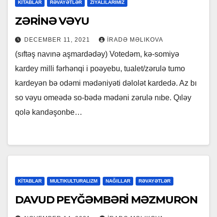
KİTABLAR
RƏVAYƏTLƏR
ZİYALILARIMIZ
ZƏRİNƏ VƏYU
DECEMBER 11, 2021
İRADƏ MƏLIKOVA
(sıftəş navınə aşmardədəy) Votedəm, kə-somiyə
kardey milli fərhənqi i poəyebu, tualet/zərulə tumo
kardeyən bə odəmi mədəniyəti dəlolət kardedə. Az bı
so vəyu omeədə so-bədə mədəni zərulə nıbe. Qıləy
qolə kandəşonbe…
KİTABLAR
MULTIKULTURALIZM
NAĞILLAR
RƏVAYƏTLƏR
DAVUD PEYĞƏMBƏRİ MƏZMURON