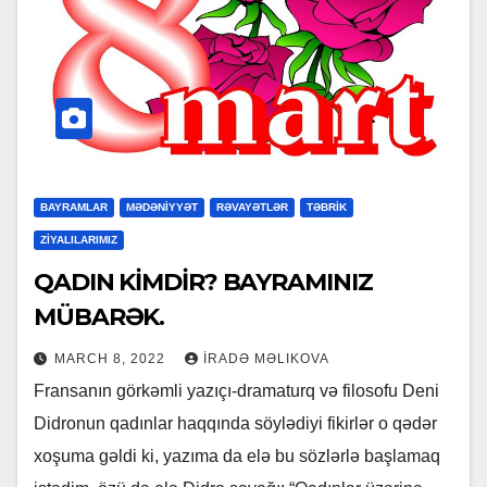
BAYRAMLAR
MƏDƏNİYYƏT
RƏVAYƏTLƏR
TƏBRİK
ZİYALILARIMIZ
QADIN KİMDİR? BAYRAMINIZ
MÜBARƏK.
MARCH 8, 2022
İRADƏ MƏLIKOVA
Fransanın görkəmli yazıçı-dramaturq və filosofu Deni
Didronun qadınlar haqqında söylədiyi fikirlər o qədər
xoşuma gəldi ki, yazıma da elə bu sözlərlə başlamaq