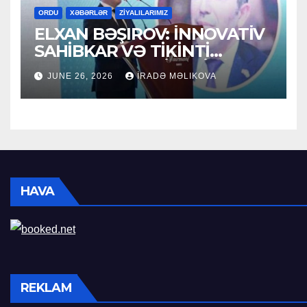
ORDU
XƏBƏRLƏR
ZİYALILARIMIZ
ELXAN BƏŞIROV: İNNOVATİV
SAHİBKAR VƏ TİKİNTİ
SEKTORUNUN LİDERİ
JUNE 26, 2026
İRADƏ MƏLIKOVA
HAVA
REKLAM