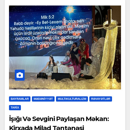
BAYRAMLAR
MƏDƏNİYYƏT
MULTIKULTURALIZM
RƏVAYƏTLƏR
TARİX
İşığı Və Sevgini Paylaşan Məkan:
Kirxada Milad Təntənəsi