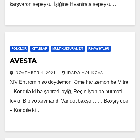
karşvaron səpeyku, İşiğinə Hvanirata səpeyku,…
FOLKLOR
KİTABLAR
MULTIKULTURALIZM
RƏVAYƏTLƏR
AVESTA
NOVEMBER 4, 2021
İRADƏ MƏLIKOVA
XIV Ehtirom nişo doydəmon, Əmə har zəmon bə Mitrə
– Konqılə ki bə şohrəti loyiğ, Reçin iyən bə hurməti
loyiğ. Bıpiyo xəymand, Varidot baxşə… … Bəxşiş doə
– Konqılə ki…